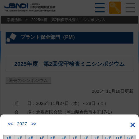
学術活動
>
2025年度 第2回保守検査ミニシンポジウム
プラント保全部門（PM）
2025年度 第2回保守検査ミニシンポジウム
過去のシンポジウム
2025年11月18日更新
期 日：2025年11月27日（木）～28日（金）
会 場：倉敷市民会館（岡山県倉敷市本町17-1）
開催形式：対面開催
×
<<
2027
>>
プログラム
1月
2月
3月
4月
5月
6月
7月
8月
9月
10月
11月
12月