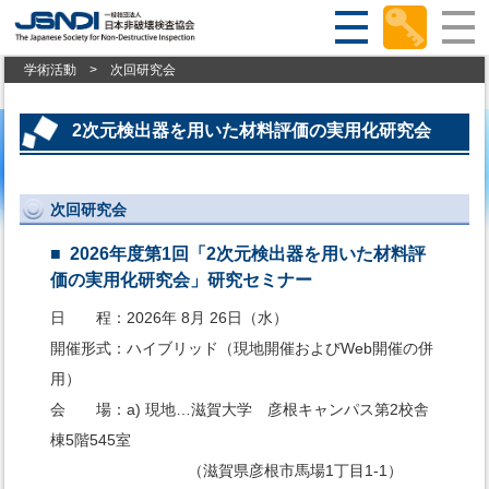
学術活動
>
次回研究会
2次元検出器を用いた材料評価の実用化研究会
次回研究会
2026年度第1回「2次元検出器を用いた材料評
価の実用化研究会」研究セミナー
日 程：2026年 8月 26日（水）
開催形式：ハイブリッド（現地開催およびWeb開催の併
用）
会 場：a) 現地…滋賀大学 彦根キャンパス第2校舎
棟5階545室
（滋賀県彦根市馬場1丁目1-1）