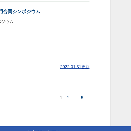
門合同シンポジウム
ポジウム
2022.01.31更新
2
5
1
…