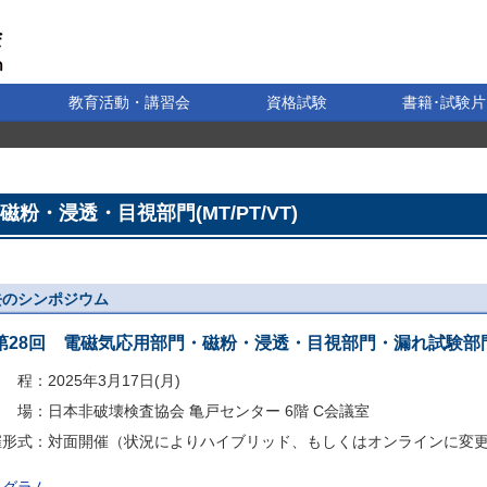
教育活動・講習会
資格試験
書籍･試験片
磁粉・浸透・目視部門(MT/PT/VT)
去のシンポジウム
第28回 電磁気応用部門・磁粉・浸透・目視部門・漏れ試験部
程：2025年3月17日(月)
 場：日本非破壊検査協会 亀戸センター 6階 C会議室
催形式：対面開催（状況によりハイブリッド、もしくはオンラインに変