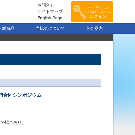
お問合せ
マイページ
サイトマップ
（旧WEBシステム）
ログイン
English Page
･頒布品
当協会について
入会案内
門合同シンポジウム
更の場合あり）