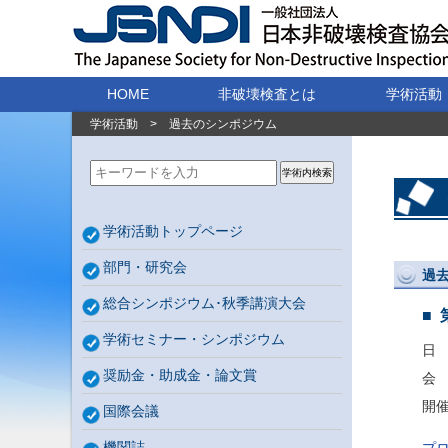
HOME
非破壊検査とは
学術活動
学術活動
>
過去のシンポジウム
学術内検索
学術活動トップページ
部門・研究会
過
総合シンポジウム･秋季講演大会
学術セミナー・シンポジウム
日 
奨励金・助成金・論文賞
会
開
国際会議
機関誌