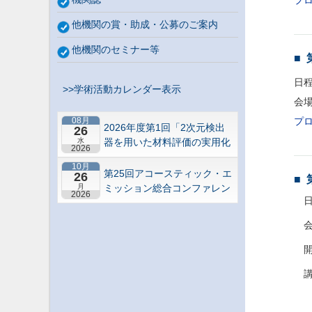
プ
他機関の賞・助成・公募のご案内
他機関のセミナー等
日程
>>学術活動カレンダー表示
会
08月
プ
2026年度第1回「2次元検出
26
水
器を用いた材料評価の実用化
2026
研究会」研究セミナー
10月
第25回アコースティック・エ
26
月
ミッション総合コンファレン
2026
日
ス－“音や振動”で拓くNDEの
最前線－【札幌】