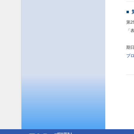
第
「
期日
プ