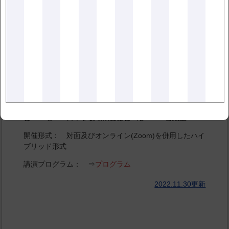
室（対面開催）
プログラム
2024.02.08更新
第26回 電磁気応用部門・磁粉・浸透・目視部
門・漏れ試験部門合同シンポジウム
日 程： 2023年 3月16日(木)
会 場： 日本非破壊検査協会 6階 B・C 会議室
開催形式： 対面及びオンライン(Zoom)を併用したハイ
ブリッド形式
講演プログラム： ⇒
プログラム
2022.11.30更新