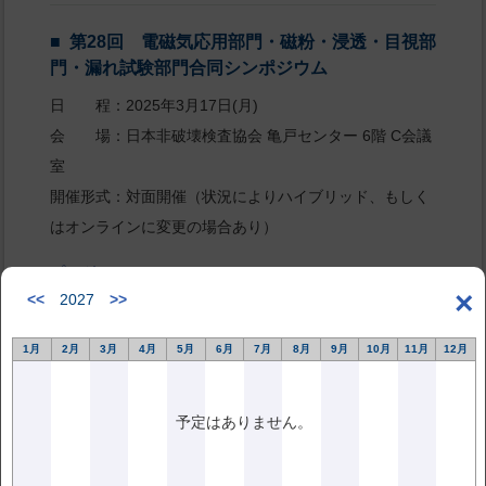
第28回 電磁気応用部門・磁粉・浸透・目視部
門・漏れ試験部門合同シンポジウム
日 程：2025年3月17日(月)
会 場：日本非破壊検査協会 亀戸センター 6階 C会議
室
開催形式：対面開催（状況によりハイブリッド、もしく
はオンラインに変更の場合あり）
プログラム
×
<<
2027
>>
2025.02.03更新
1月
2月
3月
4月
5月
6月
7月
8月
9月
10月
11月
12月
第27回 電磁気応用部門・磁粉・浸透・目視部
門・漏れ試験部門合同シンポジウム
予定はありません。
日程：2024年3月19日(火)
会場：日本非破壊検査協会 亀戸センター 6階B・C会議