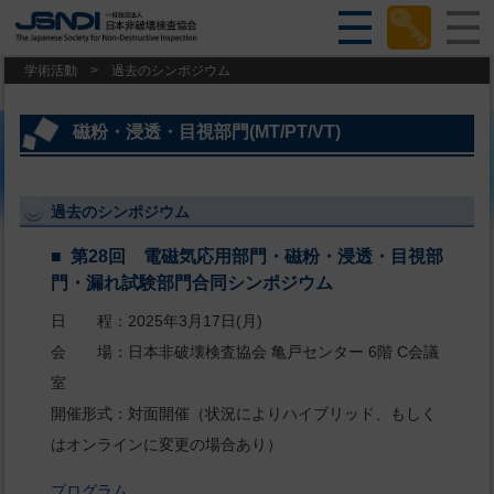
学術活動
>
過去のシンポジウム
磁粉・浸透・目視部門(MT/PT/VT)
過去のシンポジウム
第28回 電磁気応用部門・磁粉・浸透・目視部
門・漏れ試験部門合同シンポジウム
日 程：2025年3月17日(月)
会 場：日本非破壊検査協会 亀戸センター 6階 C会議
室
開催形式：対面開催（状況によりハイブリッド、もしく
はオンラインに変更の場合あり）
プログラム