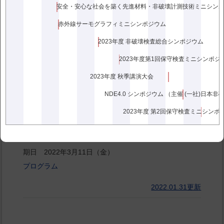
ブリッド形式
安全・安心な社会を築く先進材料・非破壊計測技術ミニシン
講演プログラム： ⇒
プログラム
赤外線サーモグラフィミニシンポジウム
2023.02.15更新
2023年度 非破壊検査総合シンポジウム
2023年度第1回保守検査ミニシンポジ
第25回 電磁気応用部門・磁粉・浸透・目視部
2023年度 秋季講演大会
門・漏れ試験部門合同シンポジウム
NDE4.0 シンポジウム （主催 (一社)日本
第25回 電磁気応用部門・磁粉・浸透・目視部門・漏れ
試験部門合同シンポジウム
2023年度 第2回保守検査ミニシンポ
「表面探傷技術による健全性診断、品質検査」
期日 2022年3月11日（金）
プログラム
2022.01.31更新