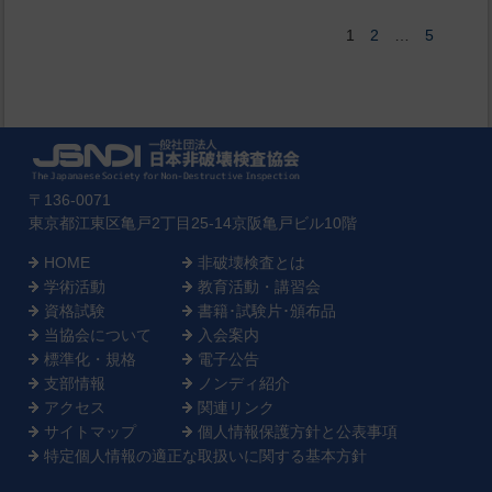
2
5
1
…
〒136-0071
東京都江東区亀戸2丁目25-14京阪亀戸ビル10階
HOME
非破壊検査とは
学術活動
教育活動・講習会
資格試験
書籍･試験片･頒布品
当協会について
入会案内
標準化・規格
電子公告
支部情報
ノンディ紹介
アクセス
関連リンク
サイトマップ
個人情報保護方針と公表事項
特定個人情報の適正な取扱いに関する基本方針