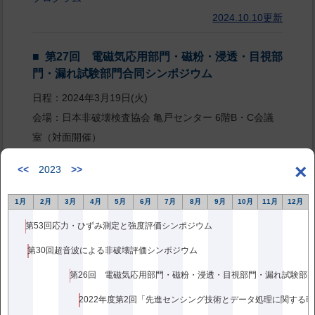
2024.10.10更新
第27回 電磁気応用部門・磁粉・浸透・目視部
門・漏れ試験部門合同シンポジウム
日程：2024年3月19日(火)
会場：日本非破壊検査協会 亀戸センター 6階B・C会議
室（対面開催）
プログラム
×
<<
2023
>>
2024.02.08更新
1月
2月
3月
4月
5月
6月
7月
8月
9月
10月
11月
12月
第26回 電磁気応用部門・磁粉・浸透・目視部
第53回応力・ひずみ測定と強度評価シンポジウム
門・漏れ試験部門合同シンポジウム
第30回超音波による非破壊評価シンポジウム
日 程： 2023年 3月16日(木)
会 場： 日本非破壊検査協会 6階 B・C 会議室
2022年度第2回「先進センシング技術とデータ処理に関する
開催形式： 対面及びオンライン(Zoom)を併用したハイ