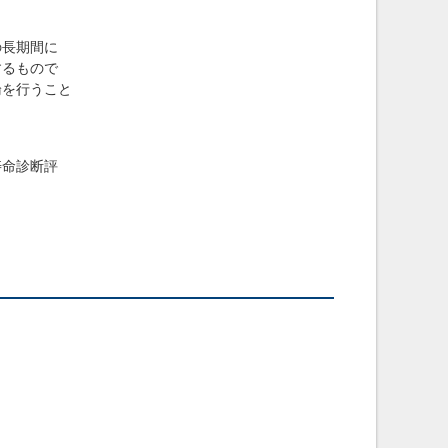
の長期間に
するもので
論を行うこと
寿命診断評