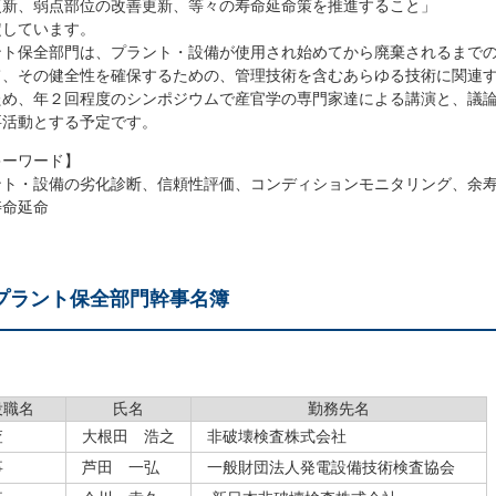
更新、弱点部位の改善更新、等々の寿命延命策を推進すること」
定しています。
ント保全部門は、プラント・設備が使用され始めてから廃棄されるまで
て、その健全性を確保するための、管理技術を含むあらゆる技術に関連
ため、年２回程度のシンポジウムで産官学の専門家達による講演と、議
要活動とする予定です。
ーワード】
ント・設備の劣化診断、信頼性評価、コンディションモニタリング、余
寿命延命
プラント保全部門幹事名簿
役職名
氏名
勤務先名
査
大根田 浩之
非破壊検査株式会社
事
芦田 一弘
一般財団法人発電設備技術検査協会