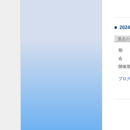
20
過去の
期 日
会 場
開催
プロ