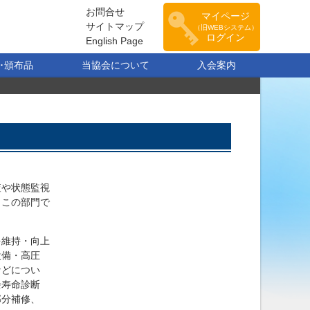
お問合せ
マイページ
サイトマップ
（旧WEBシステム）
ログイン
English Page
･頒布品
当協会について
入会案内
査や状態監視
もこの部門で
を維持・向上
設備・高圧
などについ
余寿命診断
部分補修、