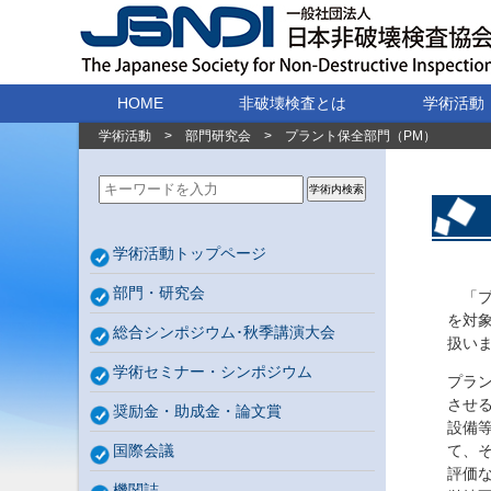
HOME
非破壊検査とは
学術活動
学術活動
>
部門研究会
>
プラント保全部門（PM）
学術内検索
学術活動トップページ
部門・研究会
「プ
を対
総合シンポジウム･秋季講演大会
扱い
学術セミナー・シンポジウム
プラ
させ
奨励金・助成金・論文賞
設備
国際会議
て、
評価
機関誌