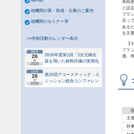
単純
と設
他機関の賞・助成・公募のご案内
プラ
亘っ
他機関のセミナー等
ある
を主
>>学術活動カレンダー表示
【キ
プラ
08月
2026年度第1回「2次元検出
26
価、
水
器を用いた材料評価の実用化
2026
研究会」研究セミナー
10月
第25回アコースティック・エ
26
月
ミッション総合コンファレン
2026
ス－“音や振動”で拓くNDEの
最前線－【札幌】
主
幹