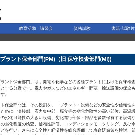
教育活動・講習会
資格試験
書籍･試験片
プラント保全部門(PM)（旧 保守検査部門(MI))
ラント保全部門」は，発電や化学などの各種プラントにおける保守検
象とする分野です。電力やガスなどのエネルギー貯蔵・輸送設備の保全
ます。
ント保全部門は、その役割を、「プラント・設備などの安全性や信頼性
るために、溶接部、応力集中部、腐食等の劣化危険性の高い部位、高温
等の劣化可能性の大きい設備、劣化進行部位・部品を多数保有する設備
その劣化程度の検査、信頼性評価、コンディションモニタリング、及び
などを行い、さらに安全性と経済性を総合評価して寿命延命策を検討、