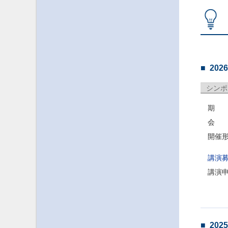
20
シンポ
期 日
会 
開催
講演
講演
20