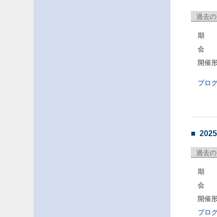
過去の
期 日
会 
開催
プロ
20
過去の
期 日
会 場
開催
プロ