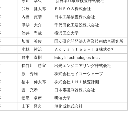
事
今川 幸久
新日本非破壊検査株式会社
事
卯辰 健太郎
ＥＮＥＯＳ株式会社
事
内橋 寛晴
日本工業検査株式会社
事
甲斐 大介
千代田化工建設株式会社
事
笠井 尚哉
横浜国立大学
事
加藤 英俊
国立研究開発法人産業技術総合研究所
事
小林 哲治
Ａｄｖａｎｔｅｃ－ＩＳ株式会社
事
野中 直樹
Eddyfi Technologies Inc．
事
長谷川 勝宣
出光エンジニアリング株式会社
事
原 秀雄
株式会社セイコーウェーブ
事
福本 伸太郎
株式会社ＩＨＩ検査計測
事
堀 充孝
日本電磁測器株式会社
事
松尾 卓摩
明治大学
事
山下 晋久
旭化成株式会社