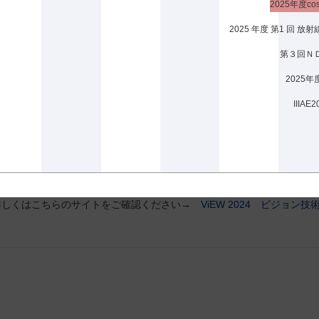
2025年度
会場：きらめきみなと館/敦賀市民文化センター
2025 年度 第1 回
詳しくはこちらのサイトをご確認ください→
DIA2025
第３回ＮＤ
ViEW2024(公益社団法人 精密工学会 画像応用技術専門委員会
公益社団法人 精密工学会 画像応用技術専門委員会との共同企画としてViE
催日：2024年12月5日（木）,6日（金）
会場：パシフィコ横浜アネックスホール（ハイブリッド開催）
詳しくはこちらのサイトをご確認ください→
ViEW 2024 ビジョン