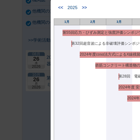
プ
<<
2025
>>
他機関の賞・助成・公募のご案内
参
他機関のセミナー等
1月
2月
3月
第55回応力・ひずみ測定と強度評価シンポジ
>>学術活動カレンダー表示
第32回超音波による非破壊評価シンポジ
期 
08月
2024年度cosα法方式によるX線
2026年度第1回「2次元検出
26
会
水
器を用いた材料評価の実用化
2026
（
研究会」研究セミナー
10月
開
第25回アコースティック・エ
26
月
ミッション総合コンファレン
プ
2024年度
2026
ス－“音や振動”で拓くNDEの
最前線－【札幌】
202
開