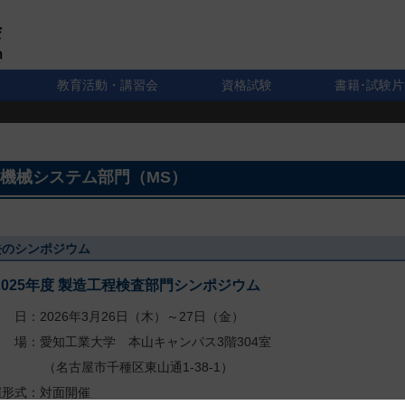
教育活動・講習会
資格試験
書籍･試験片
機械システム部門（MS）
去のシンポジウム
2025年度 製造工程検査部門シンポジウム
日：2026年3月26日（木）～27日（金）
 場：愛知工業大学 本山キャンパス3階304室
名古屋市千種区東山通1-38-1）
催形式：対面開催