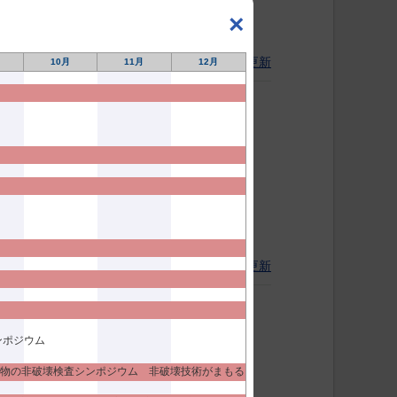
×
2026.02.06更新
10月
11月
12月
更の場合あり）
2025.02.05更新
の共同企画)
ンポジウム
 2025を開催いたします。
第8回コンクリート構造物の非破壊検査シンポジウム 非破壊技術がまもる生活インフラ