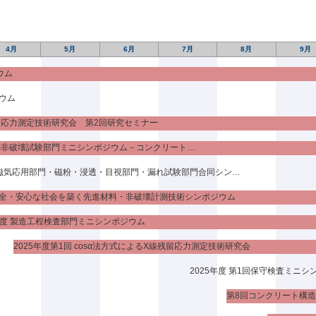
ログラム
（3月16日更新）
加申込みはこちらから ⇒
参加申込
（※申込締切り3月18日まで）
4月
5月
6月
7月
8月
9月
ウム
2024年度 製造工程検査部門ミニシンポジウム
ウム
日：2025年3月27日（木）
残留応力測定技術研究会 第2回研究セミナー
 場：徳島大学 理工学部 共通講義棟
鉄筋コンクリート構造物の非破壊試験部門ミニシンポジウム－コンクリート強度に関する試験方法の最新動向～リバウンドハンマーの再考～
徳島県 徳島市 南常三島町 2-1）
催形式：対面開催（状況によりハイブリッド、もしくはオンラインに変
第28回 電磁気応用部門・磁粉・浸透・目視部門・漏れ試験部門合同シンポジウム
ログラム
 安全・安心な社会を築く先進材料・非破壊計測技術シンポジウム
4年度 製造工程検査部門ミニシンポジウム
2025年度第1回 cosα法方式によるX線残留応力測定技術研究会
DIA2025(公益社団法人 精密工学会 画像応用技術専門委員会と
2025年度 第1回保守検査ミニシ
公益社団法人 精密工学会 画像応用技術専門委員会との共同企画としてDIA
催日：2025年3月5日（水）,6日（木）