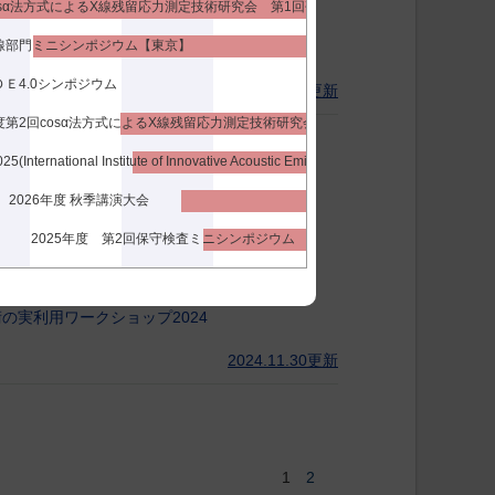
cosα法方式によるX線残留応力測定技術研究会 第1回研究セミナー
 放射線部門ミニシンポジウム【東京】
Ｅ4.0シンポジウム
2025.01.28更新
2025年度第2回cosα法方式によるX線残留応力測定技術研究会 Prof. Toshio MURA(村外志夫教授)生誕100年記念ミニシンポジウム
との共同企画)
IIIAE2025(International Institute of Innovative Acoustic Emission, 27th International Acoustic Emission Symposium(IAES-27)＆11th International Conference on Acoustic Emission)
2026年度 秋季講演大会
W 2023を開催いたします。
2025年度 第2回保守検査ミニシンポジウム
技術の実利用ワークショップ2024
2024.11.30更新
2
1