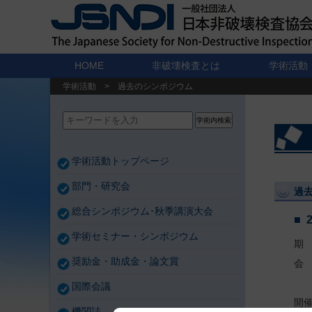
HOME
非破壊検査とは
学術活動
学術活動
>
過去のシンポジウム
学術内検索
学術活動トップページ
部門・研究会
過
総合シンポジウム･秋季講演大会
学術セミナー・シンポジウム
期 
奨励金・助成金・論文賞
会
（
国際会議
開
機関誌