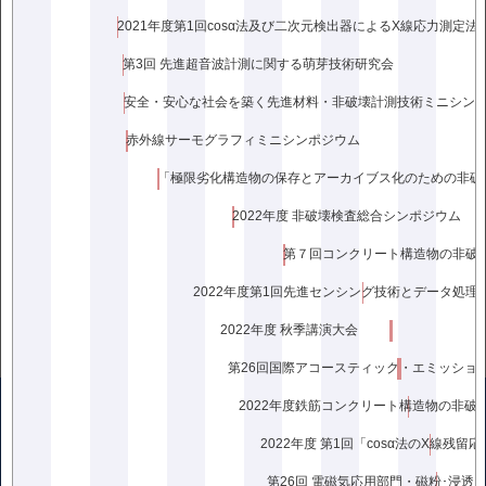
2021年度第1回cosα法及び二次元検出器によるX線応力測定法
第3回 先進超音波計測に関する萌芽技術研究会
安全・安心な社会を築く先進材料・非破壊計測技術ミニシン
赤外線サーモグラフィミニシンポジウム
2022年度 非破壊検査総合シンポジウム
2022年度第1回先進センシング技術とデータ処理
2022年度 秋季講演大会
第26回国際アコースティック・エミッションシ
2022年度 第1回「cosα法のX線残
〒136-0071
東京都江東区亀戸2丁目25-14京阪亀戸ビル10階