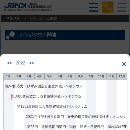
学術活動
>
シンポジウム関連
シンポジウム関連
×
<<
2022
>>
記事が見つかりません
1月
2月
3月
4月
5月
6月
7月
8月
9月
10月
11月
12月
第52回応力・ひずみ測定と強度評価シンポジウム
第30回超音波による非破壊評価シンポジウム
第13回放射線による非破壊評価シンポジウム
2021年度第3回ＲＣ部門「歴史的構造物の非破壊検査」ミニシン