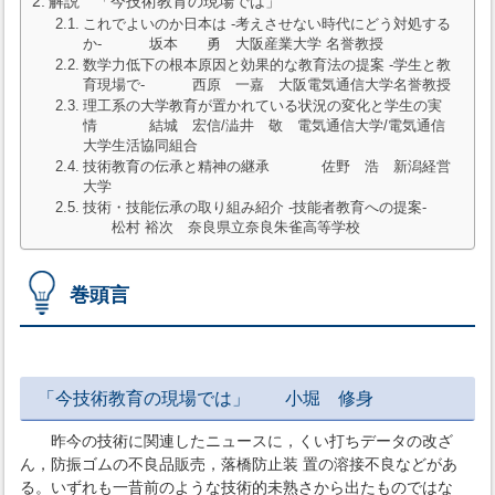
解説 「今技術教育の現場では」
これでよいのか日本は -考えさせない時代にどう対処する
か- 坂本 勇 大阪産業大学 名誉教授
数学力低下の根本原因と効果的な教育法の提案 -学生と教
育現場で- 西原 一嘉 大阪電気通信大学名誉教授
理工系の大学教育が置かれている状況の変化と学生の実
情 結城 宏信/澁井 敬 電気通信大学/電気通信
大学生活協同組合
技術教育の伝承と精神の継承 佐野 浩 新潟経営
大学
技術・技能伝承の取り組み紹介 -技能者教育への提案-
松村 裕次 奈良県立奈良朱雀高等学校
巻頭言
「今技術教育の現場では」 小堀 修身
昨今の技術に関連したニュースに，くい打ちデータの改ざ
ん，防振ゴムの不良品販売，落橋防止装 置の溶接不良などがあ
る。いずれも一昔前のような技術的未熟さから出たものではな