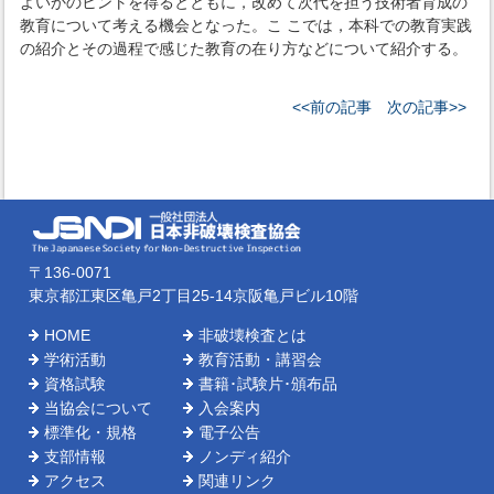
よいかのヒントを得るとともに，改めて次代を担う技術者育成の
教育について考える機会となった。こ こでは，本科での教育実践
の紹介とその過程で感じた教育の在り方などについて紹介する。
<<前の記事
次の記事>>
〒136-0071
東京都江東区亀戸2丁目25-14京阪亀戸ビル10階
HOME
非破壊検査とは
学術活動
教育活動・講習会
資格試験
書籍･試験片･頒布品
当協会について
入会案内
標準化・規格
電子公告
支部情報
ノンディ紹介
アクセス
関連リンク