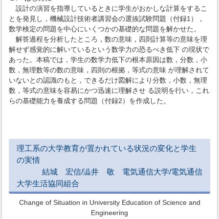
設計の演習を指導しているときに学生がおかしな計算をするこ
とを発見し，機械設計技術者講習会の選抜試験問題（付録1），
数学検定の問題を中心にいくつかの基礎的な問題を解かせた。
解答過程を分析したところ，数の意味，四則計算等の意味を理
解せず感覚的に解いているという数学力の恐るべき低下 の現状で
あった。本稿では，学生の数学力低下の根本原因は数，分数，小
数，無理数等の数の意味，四則の根拠，等式の意味 が理解されて
いないとの認識のもと，できるだけ図解により分数，小数，無理
数，等式の意味を容易にかつ迅速に理解させ る説明を行い，これ
らの基礎能力を養成する問題（付録2）を作成した。
理工系の大学教育が置かれている状況の変化と学生
の実情
結城 宏信/澁井 敬 電気通信大学/電気通信
大学生活協同組合
Change of Situation in University Education of Science and
Engineering