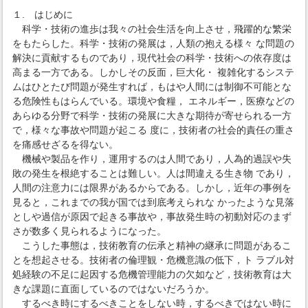
１. はじめに
科学・技術の進歩は我々の社会生活を向上させ，飛躍的な繁栄
をもたらした。科学・技術の発展は，人類の抱える様々 な問題の
解決に貢献するものであり，現代社会の科学・技術への依存度は
高まる一方である。しかしその反面，巨大化・ 複雑化するシステ
ムはひとたび問題が発生すれば，もはや人間には制御不可能とな
る危険性もはらんでいる。環境や食糧， エネルギー，医療などの
あらゆる分野で科学・技術の発展に大きな期待が寄せられる一方
で，様々な事故や問題が起こる 度に，技術者の社会的責任の重さ
を痛感せざるを得ない。
機械や製品を作り，運用するのは人間であり，人為的過誤や失
敗の発生を根絶することは難しい。人は間違える生き物 であり，
人間の注意力には限界があるからである。しかし，近年の事例を
見ると，これまでの我が国では到底考えられな かったような見落
としや過信が原因で起きる事故や，事故発生時の初動対応のまず
さが数多く見られるようになった。
こうした事態は，技術教育の伝承と精神の継承に問題があるこ
とを想起させる。技術者の倫理観・危機意識の低下，ト ラブル対
処経験の不足に起因する危機管理能力の欠如など，技術教育は大
きな課題に直面しているのではないだろうか。
するべき時にするべきことをしない時，するべきではない時に