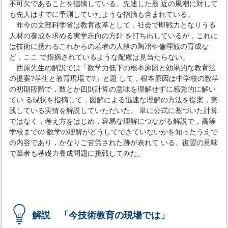
不可欠であることを指摘している。先述した最 近の風潮に対して
も先人はすでに予測していたような指摘も含まれている。
昨今の文部科学省は教育改革として，社会で即戦力となりうる
人材の養成を求める実学志向の方針 を打ち出しているが，これに
は技術に携わるこれからの若者の人格の陶冶や倫理観の育成な
ど，ここ で指摘されているような配慮は見当たらない。
西原先生の解説では「数学力低下の根本原因と効果的な教育法
の提案?学生と教育現場で?」と題 して，根本原因は中学校の数学
の初期段階で，数とか四則計算の意味を理解せずに感覚的に解い
てい る現状を指摘して，図解による迅速な理解の方法を提案，実
践している実情を解説していただいた。 単に公式に基づいた計算
ではなく，考え方をはじめ，容易な理解につながる解説で，高等
学校までの 数学の理解がどうしてできていないかを知ったうえで
の内容であり，かなりご苦労された跡が表れて いる。復習の意味
で筆者も基礎力養成問題に挑戦してみた。
解説 「今技術教育の現場では」