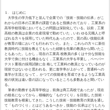
１. はじめに
大学生の学力低下と並んで企業での「技術・技能の伝承」がこ
れからの日本の工業界の課題であると指摘されており， 工業系の
高等学校現場においてもこの問題は深刻化している。以前，工業
高校の教員は企業の生産現場で勤めていた，いわ ゆる元職人と呼
ばれる方々を採用していた時代もあったので，質の高い技能伝承
が教育の場においても行われていた。また， これらの方々に新任
教員時代に技能を教えてもらった経験を先輩の教員から聞いたこ
ともあった。しかし，現在の工業高 校教員の多くは十分な技能を
大学で身に付ける機会もなく，工業系の大学を卒業し，ペーパー
テスト重視の採用試験に合 格して工業科の教員となっているのが
現状ではないかと思われる。更に進学率が上がって，普通科への
進学が主流となって， かつての技能者を育成できるような工業高
校の状況は遠い昔の話になっているところも多数あると聞いてい
る。
筆者の勤務する高等学校は，前身は商工高校であったが，現在
の校名になってから，積極的な「ものづくり」を目指し た技術・
技能教育を模索してきた。こうした技術・技能教育の実践を通し
て「ものづくり」とはどうあるべきか，技能の 伝承はどうしたら