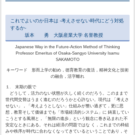
これでよいのか日本は -考えさせない時代にどう対処
するか-
坂本 勇 大阪産業大学 名誉教授
Japanese Way in the Future-Action Method of Thinking
Professor Emeritus of Osaka-Sangyo University Isamu
SAKAMOTO
キーワード 形而上学の勧め，徳育教育の復活，精神文化と技術
の融合，活字離れ
１. 末期の眼で
どうして，活力のない状態が久しく続くのだろう。このままで
世代間交替はうまく進むのだろうかと心許ない。現代は 「考えさ
せない」，「考えようとしない」仕組みが整い過ぎて，更に思
想，教育そして価値までも「市場経済的システム」に 鋳直してい
こうとする風潮と，「無限の進歩」という観念に巻き込まれた不
安定なときにある。それは経済の問題ではな く，これまでの枠組
みや秩序が時代に合わなくなってきているということであり，そ