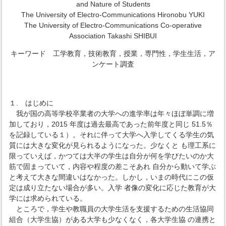
and Nature of Students
The University of Electro-Communications Hironobu YUKI
The University of Electro-Communications Co-operative
Association Takashi SHIBUI
キーワード 工学教育，技術教育，授業，専門性，学生生活，ア
ンケート調査
１. はじめに
我が国の高等学校卒業者の大学への進学率は年々ほぼ単調に増
加しており，2015 年度は過去最高であった前年度と同じ 51.5％
を記録している１）。それに伴って大学へ入学してくる学生の気
質には大きな変化が見られるようになった。少なくと も理工系に
限っていえば，かつては大半の学生は自分が何を学びたいのか大
筋で固まっていて，内容や程度の差こそあれ 自分から動いて学ぶ
と考えて大きな間違いはなかった。しかし，いまの時代にこの仮
定は成り立たない場合が多い。入学 者像の変化に応じた教育が大
学には求められている。
ところで，学生や教職員の大学生活を支援するための生活協同
組合（大学生協）がある大学も少なくなく，各大学生協 の連携と