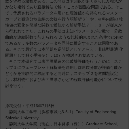
数を求める過程がある。この問題は未知数が多くさらに方程式が
かなり複雑であり直接解法で解 くことが困難な問題である。そこ
で，予想されるパラメータを用いた理論値から得られるマスター
カーブと観測分散曲線の比較を行う順解析６）や，材料内部の 物
性値の変化を簡単な関数で近似する解析手法７），８）が従来か
ら行われてきた。これらの手法は未知パラメータが少数で，分散
曲線が連続関数で与えられる ような比較的恵まれた条件では有効
であるが，多数のパラメータを同時に推定することは困難であ
る。そこで最近では本問題を逆問題としてとらえ，非線型最適 化
問題として解く手法９），10）が検討され始めている。
そこで本研究では表面層構造の非破壊評価を行うために，ステ
ップ１にウェーブレット解析法を適用し群速度分散が評価可能か
どうかを実験的に検証すると同時に，ステップ２を逆問題設定
し，材料物性および表面層厚さがどの程度評価可能かについて検
討を行う。
原稿受付：平成16年7月5日
静岡大学工学部（浜松市城北3-5-1）Faculty of Engineering,
Shizoka University
静岡大学大学院（現在，日本発条（株））Graduate School,