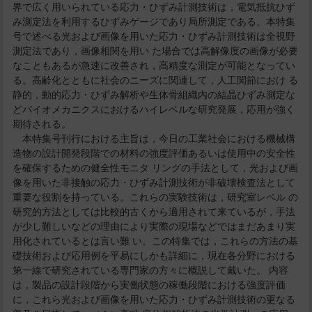
界で広く用いられている応力・ひずみ計測技術は，電気抵抗ひず
み測定法を利用するひずみゲージであり局所測定である。本特集
号で述べる光および画像を用いた応力・ひずみ計測技術は全視野
測定法であり，画像相関を用い た場合では高解像度の画像が必要
なこともあるが急速に改善され，高精度な測定が可能となってい
る。高齢化とともに社会のニーズに関連して，人工関節におけ る
静的，動的応力・ひずみ解析や生体骨組織内の結晶ひずみ測定な
どバイオメカニクスにおけるハイレベルな研究発展，応用が強く
期待される。
本特集号刊行における主旨は，今日の工業社会における機械構
造物の設計開発段階での材料の強度評価あるいは使用中の安全性
を確保するための健全性モニタ リングの手法として，光および画
像を用いた非接触の応力・ひずみ計測技術が非破壊検査法として
重要な役割を持っている。これらの実験技術は，研究室レベル の
研究的方法としては比較的古くから適用されて来ているが，手法
が少し難しいなどの理由により実際の現場などではまだあまり実
用化されているとは言い難 い。この特集では，これらの方法の基
礎技術および応用例を平易にしかも詳細に，現在各分野における
第一線で研究されている専門家の方々に概説して戴いた。 内容
は，製品の設計段階から実働状態の稼働段階における強度評価
に，これら光および画像を用いた応力・ひずみ計測技術の更なる