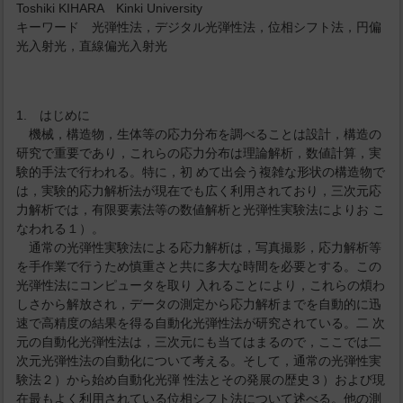
Toshiki KIHARA Kinki University
キーワード 光弾性法，デジタル光弾性法，位相シフト法，円偏
光入射光，直線偏光入射光
1. はじめに
機械，構造物，生体等の応力分布を調べることは設計，構造の
研究で重要であり，これらの応力分布は理論解析，数値計算，実
験的手法で行われる。特に，初 めて出会う複雑な形状の構造物で
は，実験的応力解析法が現在でも広く利用されており，三次元応
力解析では，有限要素法等の数値解析と光弾性実験法によりお こ
なわれる１）。
通常の光弾性実験法による応力解析は，写真撮影，応力解析等
を手作業で行うため慎重さと共に多大な時間を必要とする。この
光弾性法にコンピュータを取り 入れることにより，これらの煩わ
しさから解放され，データの測定から応力解析までを自動的に迅
速で高精度の結果を得る自動化光弾性法が研究されている。二 次
元の自動化光弾性法は，三次元にも当てはまるので，ここでは二
次元光弾性法の自動化について考える。そして，通常の光弾性実
験法２）から始め自動化光弾 性法とその発展の歴史３）および現
在最もよく利用されている位相シフト法について述べる。他の測