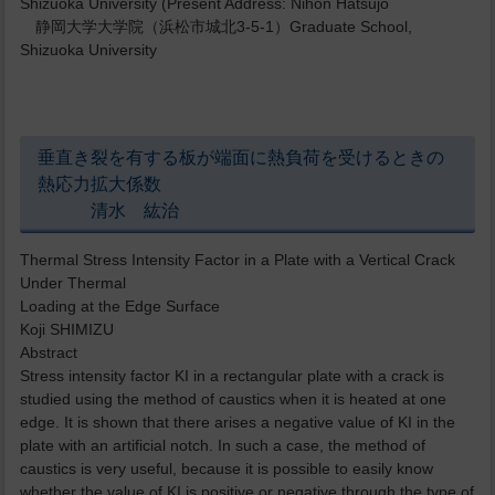
Shizuoka University (Present Address: Nihon Hatsujo
静岡大学大学院（浜松市城北3-5-1）Graduate School,
Shizuoka University
垂直き裂を有する板が端面に熱負荷を受けるときの
熱応力拡大係数
清水 紘治
Thermal Stress Intensity Factor in a Plate with a Vertical Crack
Under Thermal
Loading at the Edge Surface
Koji SHIMIZU
Abstract
Stress intensity factor KI in a rectangular plate with a crack is
studied using the method of caustics when it is heated at one
edge. It is shown that there arises a negative value of KI in the
plate with an artificial notch. In such a case, the method of
caustics is very useful, because it is possible to easily know
whether the value of KI is positive or negative through the type of