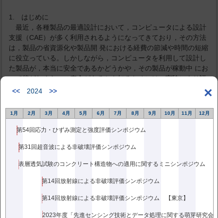
1. はじめに
最近，各種製品の最適設計において，コンピュータによる設計
支援（CAE）が多く利用されるようになってきており，その方法
は，製品の省資源化や製品開 発における経費の節減や時間の短縮
に役立っている。しかしながら，コンピュータを利用して設計し
た製品が，本当に安全であるかどうかや，その製品が稼動中 にお
いて後どれぐらいの寿命があるかを知るためには，実験により評
価する必要がある。その評価手段の一つとして，製品やそれらを
×
<<
2024
>>
構成する部材（部品）の強 度評価がある。
これまでに，製品や部材の強度評価に必要な応力やひずみ（変
1月
2月
3月
4月
5月
6月
7月
8月
9月
10月
11月
12月
形）を測定するために，数多くの方法が考案されている。それら
を測定領域の大きさから分類す ると，測定対象物の全域における
第54回応力・ひずみ測定と強度評価シンポジウム
応力・ひずみ値が得られる「全域測定法」と特定点における応
第31回超音波による非破壊評価シンポジウム
力・ひずみ値が得られる「局所測定法」に分けることができる。
全域測定法には，光弾性法，モアレ法，ホログラフィ法，スペッ
表層透気試験のコンクリート構造物への適用に関するミニシンポジウム
クル干渉法，格子法，応力塗料膜法などがあり，局所測定法に
は，電気抵抗ひずみ測定法，磁気 ひずみ型ひずみ測定法，Ｘ線応
第14回放射線による非破壊評価シンポジウム
力測定法，コースティックス法などがある１）。
第14回放射線による非破壊評価シンポジウム 【東京】
製品や部材の応力・ひずみ測定は，測定対象全域を非接触かつ
実時間で実施することが望ましい。しかしながら，現在，産業界
2023年度「先進センシング技術とデータ処理に関する萌芽研究会