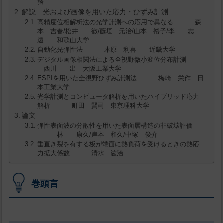
務
解説 光および画像を用いた応力・ひずみ計測
高精度位相解析法の光学計測への応用で異なる 森
本 吉春/松井 徹/藤垣 元治/山本 裕子/李 志
遠 和歌山大学
自動化光弾性法 木原 利喜 近畿大学
デジタル画像相関法による全視野微小変位分布計測
西川 出 大阪工業大学
ESPIを用いた全視野ひずみ計測法 梅崎 栄作 日
本工業大学
光学計測とコンピュータ解析を用いたハイブリッド応力
解析 町田 賢司 東京理科大学
論文
弾性表面波の分散性を用いた表面層構造の非破壊評価
林 康久/岸本 和久/中塚 俊介
垂直き裂を有する板が端面に熱負荷を受けるときの熱応
力拡大係数 清水 紘治
巻頭言