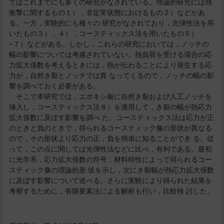
てはこれまでにも多くの研究がなされている。理論的研究には熱
衝撃に関するもの１），非定常状態におけるもの２）などがあ
る。一方，実験的にも種々の 研究がなされており，光弾性法を用
いたもの３），４），コースティックス法を用いたもの５）
−７）などがある。しかし，これらの研究においては，ノッチの
幅の影響については考慮されていない。熱負荷を受ける場合の応
力拡大係数を考えるときには，熱が伝わることにより発生する応
力が，自然き裂とノッチでは異 なってくるので，ノッチの幅の影
響を調べておく必要がある。
そこで本研究では，エポキシ板に自然き裂および人工ノッチを
挿入し，コースティックス法８）を適用して，き裂の幅が熱応力
拡大係数に及ぼす影響を調べ た。コースティックス法は応力が正
のときと負のときで，得られるコースティック像の形状が異なる
ので，その形状より応力の正，負を簡単に知ることができ る。従
って，この点に関しては光弾性法などに比べ，有利である。最初
に光学系，応力拡大係数の符号，材料特性によって得られるコー
スティック像の理論的形 状を示し，次にき裂幅が熱応力拡大係数
に及ぼす影響について述べる。さらに実験により得られた結果を
考察するために，有限要素法による解析も行い，比較検 討した。