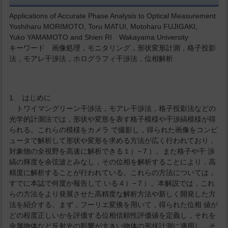
Applications of Accurate Phase Analysis to Optical Measurement
Yoshiharu MORIMOTO, Toru MATUI, Motoharu FUJIGAKI,
Yuko YAMAMOTO and Shien RI Wakayama University
キーワード 画像処理，モニタリング，形状変形計測，格子投影
法，モアレ干渉法，ホログラフィ干渉法，位相解析
1. はじめに
トワイマングリーン干渉法，モアレ干渉法，格子投影法などの
光学的計測法では，形状や変形を表す格子模様や干渉縞模様が得
られる。これらの模様をカメラ で撮影し，得られた画像をコンピ
ュータで解析して形状や変形を求める方法が広く行われており，
対象物の全視野を高速に解析できる１）−７）。また格子や干 渉
縞の輝度を余弦波とみなし，その位相を解析することにより，高
精度に解析することが行われている。これらの方法については，
すでに本誌で何度か報告して いる４）−７）。本解説では，これ
らの方法をより発展させた高精度な解析方法や新しく開発した方
法を紹介する。まず，フーリエ変換を用いて，得られた位相 値が
どの程度正しいかを評価する位相信頼性評価値を定義し，それを
金属物体など反射光の影響が大きい物体の形状計測に適用し，そ