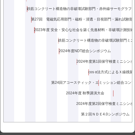
で主として用いられている応 力・ひずみ計測技術は，局所測定で
ある，原理が簡単であり取り扱いやすい，電気抵抗ひずみ測定法
を利用するひずみゲージである。応力・ひずみの全域測定法 とし
て，光学的全視野計測法が有力であるが，実際の現場ではあまり
使われていない。その理由は，現場の技術者がそれらの方法の原
2023年度 安全・安心な社会を築く先進材料・非破壊計測技
理を理解するのにかなりの 努力が必要であることや，干渉を利用
した測定装置は振動に影響されやすいため，現場では使いづらい
など，使いやすい装置が市販されていないことなどによ る。
2024年度NDT総合シンポジウム
最近，材料や製品の表面に白色塗料を塗布する程度で，それら
の変位やひずみが自動計測できるESPI（Electronic Speckle
2024年度第1回保守検査ミニシン
Pattern Interferometry）を利用した装置が開発され市販されてい
る。ESPIは通常，「電子（式）スペックル干渉法」と呼ばれてい
cos α法方式によるＸ線残
るが，単に「ス ペックル干渉法」とも呼ばれる場合もある。この
第24回アコースティック・エミッション総合コン
ESPI装置は，物体に照射したレーザによって生じるスペックルの
干渉を利用して変位・ひずみを求めるた め，測定対象物とESPI
2024年度 秋季講演大会
センサー部をできるだけ振動させないか，振動がある場合には，
両者が同期振動するようにするなどの工夫が必要であるが，取り
2024年度第2回保守検査ミニシンポ
扱い やすく構成されている。
第２回ＮＤＥ4.0シンポジウム
本稿では，ESPIの原理を説明し，著者が市販のESPI装置を利用
して変形（ひずみ）を測定した例を紹介する。