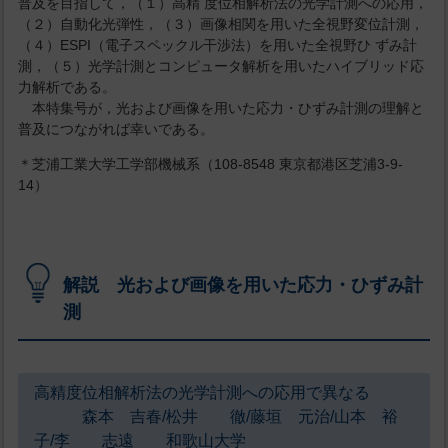
普及を目指して，（１）高精 度位相解析法の光学計測への応用，
（２）自動化光弾性，（３）画像相関を用いた全視野変位計測，
（４）ESPI（電子スペックル干渉法）を用いた全視野ひ ずみ計
測，（５）光学計測とコンピュータ解析を用いたハイブリッド応
力解析である。
本特集号が，光および画像を用いた応力・ひずみ計測の理解と
普及につながれば幸いである。
＊芝浦工業大学工学部機械系（108-8548 東京都港区芝浦3-9-
14）
解説 光および画像を用いた応力・ひずみ計
測
高精度位相解析法の光学計測への応用で異なる
森本 吉春/松井 徹/藤垣 元治/山本 裕
子/李 志遠 和歌山大学