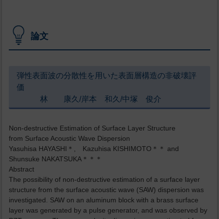
論文
弾性表面波の分散性を用いた表面層構造の非破壊評
価
林 康久/岸本 和久/中塚 俊介
Non-destructive Estimation of Surface Layer Structure
from Surface Acoustic Wave Dispersion
Yasuhisa HAYASHI＊, Kazuhisa KISHIMOTO＊＊ and
Shunsuke NAKATSUKA＊＊＊
Abstract
The possibility of non-destructive estimation of a surface layer
structure from the surface acoustic wave (SAW) dispersion was
investigated. SAW on an aluminum block with a brass surface
layer was generated by a pulse generator, and was observed by