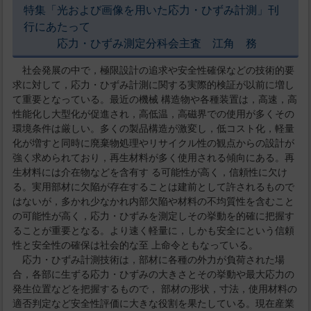
特集「光および画像を用いた応力・ひずみ計測」刊
行にあたって
応力・ひずみ測定分科会主査 江角 務
社会発展の中で，極限設計の追求や安全性確保などの技術的要
求に対して，応力・ひずみ計測に関する実際的検証が以前に増し
て重要となっている。最近の機械 構造物や各種装置は，高速，高
性能化し大型化が促進され，高低温，高磁界での使用が多くその
環境条件は厳しい。多くの製品構造が激変し，低コスト化，軽量
化が増すと同時に廃棄物処理やリサイクル性の観点からの設計が
強く求められており，再生材料が多く使用される傾向にある。再
生材料には介在物などを含有す る可能性が高く，信頼性に欠け
る。実用部材に欠陥が存在することは建前として許されるもので
はないが，多かれ少なかれ内部欠陥や材料の不均質性を含むこと
の可能性が高く，応力・ひずみを測定しその挙動を的確に把握す
ることが重要となる。より速く軽量に，しかも安全にという信頼
性と安全性の確保は社会的な至 上命令ともなっている。
応力・ひずみ計測技術は，部材に各種の外力が負荷された場
合，各部に生ずる応力・ひずみの大きさとその挙動や最大応力の
発生位置などを把握するもので， 部材の形状，寸法，使用材料の
適否判定など安全性評価に大きな役割を果たしている。現在産業