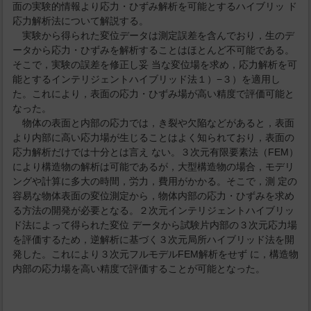
面の実験的情報より応力・ひずみ解析を可能とするハイブリッ ド
応力解析法について解説する。
実験から得られた変位データは測定誤差を含んでおり，生のデ
ータから応力・ひずみを解析することはほとんど不可能である。
そこで，実験の誤差を修正し妥 当な変位場を求め，応力解析を可
能とするインテリジェントハイブリッド法１）−３）を適用し
た。これにより，表面の応力・ひずみ場が高い精度で評価可能と
なった。
物体の表面と内部の応力では，き裂や欠陥などがあると，表面
より内部に高い応力場が生じることはよく知られており，表面の
応力解析だけでは十分とは言え ない。３次元有限要素法（FEM）
により構造物の解析は可能であるが，大型構造物の場合，モデリ
ングや計算に多大の時間，労力，費用がかかる。そこで，測 定の
容易な物体表面の変位測定から，物体内部の応力・ひずみを求め
る方法の開発が必要となる。２次元インテリジェントハイブリッ
ド法によって得られた変位 データから試験片内部の３次元応力場
を評価するため，逆解析に基づく３次元局所ハイブリッド法を開
発した。これにより３次元フルモデルFEM解析をせず に，構造物
内部の応力場を高い精度で評価することが可能となった。