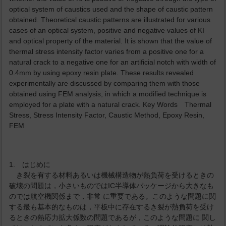
optical system of caustics used and the shape of caustic pattern
obtained. Theoretical caustic patterns are illustrated for various
cases of an optical system, positive and negative values of KI
and optical property of the material. It is shown that the value of
thermal stress intensity factor varies from a positive one for a
natural crack to a negative one for an artificial notch with width of
0.4mm by using epoxy resin plate. These results revealed
experimentally are discussed by comparing them with those
obtained using FEM analysis, in which a modified technique is
employed for a plate with a natural crack. Key Words Thermal
Stress, Stress Intensity Factor, Caustic Method, Epoxy Resin,
FEM
1. はじめに
き裂を有する材料あるいは機械構造物が熱負荷を受けるときの
破壊の問題は，小さいものではIC半導体パッケージから大きなも
のでは航空機関係まで，非常 に重要である。このような問題に関
する最も基本的なものは，平板中に存在するき裂が熱負荷を受け
るときの熱応力拡大係数の問題であるが，このような問題に 関し