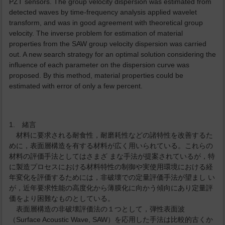
PZT sensors. The group velocity dispersion was estimated from
detected waves by time-frequency analysis applied wavelet
transform, and was in good agreement with theoretical group
velocity. The inverse problem for estimation of material
properties from the SAW group velocity dispersion was carried
out. A new search strategy for an optimal solution considering the
influence of each parameter on the dispersion curve was
proposed. By this method, material properties could be
estimated with error of only a few percent.
1. 緒言
材料に要求される耐食性，耐磨耗性などの諸特性を改善するた
めに，表面層構造を有する材料が広く用いられている。これらの
材料の評価手法としてはさまざ まな手法が提案されているが，特
に製造プロセスにおける材料特性の制御や実使用環境における経
年変化を評価するためには，非破壊での定量評価手法が望まし い
が，近年要求性能の高度化から薄膜化に向かう傾向にあり定量評
価をより困難なものとしている。
表面層構造の非破壊評価法の１つとして，弾性表面波
（Surface Acoustic Wave, SAW）を応用した手法は比較的古くか