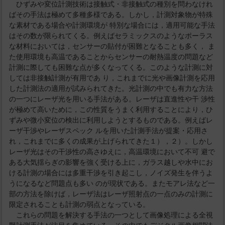
ひずみや変位計測技術は接触式・非接触式の種別を問わなけれ
ばその手法は極めて多種多様である。しかし，計測対象物が特殊
な素材である場合や計測環境が 特別な場合には，適用可能な手法
はその数が限られてくる。例えばセラミックスのようなポーラス
な材料においては，センサーの貼付が困難となることも多く， ま
た使用環境も高温であることからセンサーの耐熱温度の問題など
計測に際しても困難な点が多くなってくる。このような計測に対
しては非接触計測が有用であ り，これまでに光や画像計測を応用
した計測法の適用が試みられてきた。光計測の中でも有力な方法
の一つにレーザ光を用いる手法がある。レーザは直進性や干 渉性
が極めて高いために，この性質をうまく利用することにより，ひ
ずみや微小変位の検出に利用しようとするものである。例えばレ
ーザ干渉やレーザスペック ルを用いた計測手法が提案・応用さ
れ，これまでに多くの成果が上げられてきた１），２）。しかし
レーザ光はその干渉性の高さゆえに，高温環境において不可 避で
ある大気揺らぎの影響を強く受ける上に，ガラス越しや水中にお
ける計測の場合には多重干渉を引き起こし，ノイズ発生を伴うよ
うになるなど問題点も多い のが現状である。またモアレ法など一
部の方法を除けば，レーザ法はレーザ照射点の一点のみの計測に
限定されることも計測の弱点となっている。
これらの問題を解決する手法の一つとして画像処理による全視