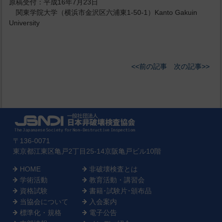
原稿受付：平成16年7月23日
関東学院大学（横浜市金沢区六浦東1-50-1）Kanto Gakuin
University
<<前の記事
次の記事>>
〒136-0071
東京都江東区亀戸2丁目25-14京阪亀戸ビル10階
HOME
非破壊検査とは
学術活動
教育活動・講習会
資格試験
書籍･試験片･頒布品
当協会について
入会案内
標準化・規格
電子公告