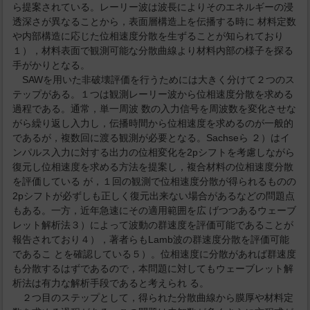
ら提案されている。レーリー波は波長によりそのエネルギーの浸
透深さが異なることから，表面層構造上を伝播する時に 材料定数
や内部構造に応じた位相速度分散を生ずることが知られており
１），材料表面で観測可能な分散曲線より材料内部の様子を探る
手がかりとなる。
SAWを用いた非破壊評価を行うためには大きく分けて２つのス
テップがある。１つは観測レーリー波から位相速度分散を求める
過程である。通常，単一周波 数の入力信号を周波数を変化させな
がら繰り返し入力し，伝播時間から位相速度を求めるのが一般的
であるが，複数回に渡る観測が必要となる。Sachseら ２）はイ
ンパルス入力に対する出力の位相変化を2pシフトを考慮しながら
復元し位相速度を求める方法を提案し，複合材料の位相速度分散
を評価している が，１回の観測で位相速度分散が得られるものの
2pシフトが必ずしも正しく復元出来ない場合があるなどの問題点
もある。一方，近年急速にその適用範囲を広 げつつあるウェーブ
レット解析法３）によって波動の群速度を評価可能であることが
報告されており４），著者らもLamb波の群速度分散を評価可能
であるこ とを確認している５）。位相速度に分散があれば群速度
も分散するはずであるので，本問題に対してもウェーブレット解
析法は有力な解析手段であると考えられ る。
２つ目のステップとして，得られた分散曲線から膜厚や材料定