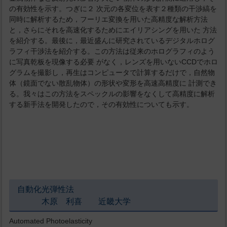
の有効性を示す。つぎに２ 次元の各変位を表す２種類の干渉縞を
同時に解析するため，フーリエ変換を用いた高精度な解析方法
と，さらにそれを高速化するためにエイリアシングを用いた 方法
を紹介する。最後に，最近盛んに研究されているデジタルホログ
ラフィ干渉法を紹介する。この方法は従来のホログラフィのよう
に写真乾板を現像する必要 がなく，レンズを用いないCCDでホロ
グラムを撮影し，再生はコンピュータで計算するだけで，自然物
体（鏡面でない散乱物体）の形状や変形を高速高精度に 計測でき
る。我々はこの方法をスペックルの影響をなくして高精度に解析
する新手法を開発したので，その有効性についても示す。
自動化光弾性法
木原 利喜 近畿大学
Automated Photoelasticity