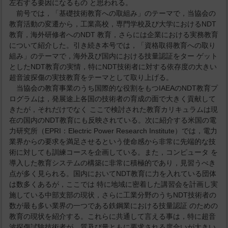
左右する要因になるもの と思われる。
前号では，「基礎技術教育への取組み」のテーマで，当協会の
教育活動の変遷から，工業高校，専門学校及び大学におけるNDT
教育，海外研修者へのNDT 教育，さらには企業における実務教育
について紹介した。引き続き本号では，「資格取得教育への取り
組み」のテーマで，海外及び国内における技量認証をター ゲット
としたNDT教育の実情，特にNDT技術者に対する依存度の大きい
超音波探傷の実技教育をテーマとして取り上げる。
当協会の教育事業のうち国際的な役割をもつIAEAのNDT教育プ
ログラムは，発展途上各国の技術者の育成の面で大きく貢献して
きたが，それだけでなく ここで検討された教育カリキュラムは現
在の国内のNDT教育にも反映されている。次に紹介する米国の電
力研究所（EPRI：Electric Power Research Institute）では，電力
業界からの要求を満足させるという使命感から非常に先端的な技
術に対しても訓練コースを企画している。また，コンピュータ を
導入した教育システムの構築に非常に積極的であり，見習うべき
点が多く見られる。国内においてNDT教育に力を入れている団体
は数多くあるが，ここでは 特に地域に密着した講習会を計画し実
施している中部支部の現状，さらに工業分野のうちNDT技術者の
数が最も多い業界の一つである鉄鋼業における技量認証 のための
教育の現状を紹介する。これらに共通して言える事は，特に超音
波探傷試験技術者が，質及び量ともに要求される度合いが大きい