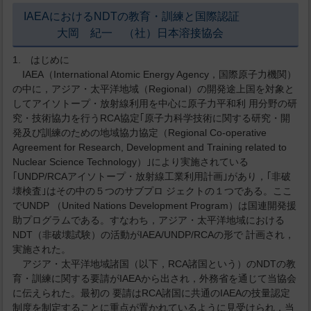
IAEAにおけるNDTの教育・訓練と国際認証
大岡 紀一 （社）日本溶接協会
1. はじめに
IAEA（International Atomic Energy Agency，国際原子力機関）
の中に，アジア・太平洋地域（Regional）の開発途上国を対象と
してアイソトープ・放射線利用を中心に原子力平和利 用分野の研
究・技術協力を行うRCA協定｢原子力科学技術に関する研究・開
発及び訓練のための地域協力協定（Regional Co-operative
Agreement for Research, Development and Training related to
Nuclear Science Technology）｣により実施されている
｢UNDP/RCAアイソトープ・放射線工業利用計画｣があり，｢非破
壊検査｣はその中の５つのサブプロ ジェクトの１つである。ここ
でUNDP （United Nations Development Program）は国連開発援
助プログラムである。すなわち，アジア・太平洋地域における
NDT（非破壊試験）の活動がIAEA/UNDP/RCAの形で 計画され，
実施された。
アジア・太平洋地域諸国（以下，RCA諸国という）のNDTの教
育・訓練に関する要請がIAEAから出され，外務省を通じて当協会
に伝えられた。最初の 要請はRCA諸国に共通のIAEAの技量認定
制度を制定することに重点が置かれているように見受けられ，当