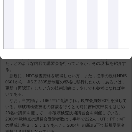
1. はじめに
自動車の運転免許の場合，運転の学科試験（座学）と運転の実
技試験（実技）がともに合格して，初めて，運転免許証が取れる
のと同じく，非破壊検査技術に おいても検査技術を座学で習得で
きる学科試験と非破壊試験実技が十分習得されたと判断できる技
量実技試験との両者とも合格し，初めて，非破壊検査技術資格 者
の免許証を受け取ることができる。この資格試験に合格できるよ
うな非破壊検査技術の習得を目的として，JSNDI中部支部では，
1987年から現在まで 17年間にわたって，非破壊検査技術者教育
（講習会）を実施している。以下，具体的に，どのように，ま
た，どのような内容で講習会を行っているか，その現 状を紹介す
る。
新規に，NDT検査資格を取得したい方，また，従来の規格NDIS
0601から，JIS Z 2305新制度の資格に移行したい方，あるいは，
更新（再認証）したい方の技術訓練に，少しでも参考になれば幸
いである。
なお，当支部は，1964年に創設され，現在会員数90社を擁して
いる。非破壊検査技術の啓蒙を行うと同時に吉田支部長をはじめ
23名の講師を擁して， 非破壊検査技術講習会を開催している。
2000年秋時点の講習会受講者数は，半年で222人，UT：PT：MT
の構成比率３：２：１であった。2004年 の新JIS下で新規受講者
総数は３割減となっている。