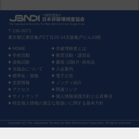
〒136-0071
東京都江東区亀戸2丁目25-14京阪亀戸ビル10階
HOME
非破壊検査とは
学術活動
教育活動・講習会
資格試験
書籍･試験片･頒布品
当協会について
入会案内
標準化・規格
電子公告
支部情報
ノンディ紹介
アクセス
関連リンク
サイトマップ
個人情報保護方針と公表事項
特定個人情報の適正な取扱いに関する基本方針
Copyright (C) The Japanese Society for Non-Destructive Inspection. All rights reserved.