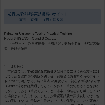
超音波探傷試験実技講習のポイント
重野 直樹 （有）C & S
Points for Ultrasonic Testing Practical Training
Naoki SHIGENO C and S Co., Ltd.
キーワード 超音波探傷，実技講習，探触子走査，実技試験練
習，探触子保持
1. はじめに
本解説では，非破壊検査技術者を教育する立場にある方々に対
して，超音波探傷の実技を初心者，初級者に講習する時のポイン
トについて紹介する。特に筆者 の経験から，初心者や初級者が陥
りやすい過ちには共通したところが多く，重要であることをおろ
そかにしてあまり重要でないことに非常に神経をすり減らして い
る場合が多々見られる。また，技量認証試験の実技試験では，他
人の手助けなしに最初から最後まで一人で作業することが要求さ