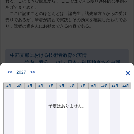
れる。このような観点から， ここではできる限り具体的な事例を
あげてまとめた。
ここに記すことのほとんどは，諸先生，諸先輩方々からの受け
売りであるが，筆者が講習で実践しその効果を確認したものであ
り，読者の皆さんにお勧めできる内容である。
中部支部における技術者教育の実情
竹内 宥公 （社）日本非破壊検査協会中部
支部
×
<<
2027
>>
1月
2月
3月
4月
5月
6月
7月
8月
9月
10月
11月
12月
Education and Training Course for NDT Personnel of Chubu
Branch
Yuko TAKEUCHI JSNDI Chubu
予定はありません。
キーワード NDT試験，訓練時間，超音波，スネルの法則，遅
れエコー，毛管現象，極間法