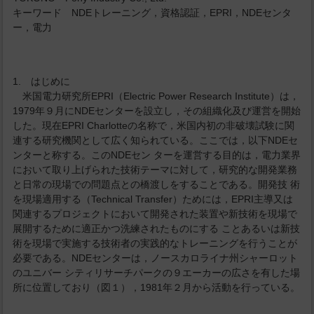
キーワード NDEトレーニング，資格認証，EPRI，NDEセンタ
ー，電力
1. はじめに
米国電力研究所EPRI（Electric Power Research Institute）は，
1979年９月にNDEセンターを設立し，その組織化及び運営を開始
した。現在EPRI Charlotteの名称で，米国内初の非破壊試験に関
連する研究機関として広く知られている。ここでは，以下NDEセ
ンターと称する。このNDEセン ターを運営する目的は，電力業界
において取り上げられた技術テーマに対して，研究的な開発業務
と日常の現場での問題点との橋渡しをすることである。開発技 術
を現場適用する（Technical Transfer）ためには，EPRI主導又は
関連するプロジェクトにおいて開発された装置や新技術を現場で
展開するために適正かつ洗練されたものにする ことあるいは新技
術を現場で実施する技術者の実践的なトレーニングを行うことが
必要である。NDEセンターは，ノースカロライナ州シャーロット
のユニバー シティリサーチパークの９エーカーの広さを有した場
所に位置しており（図１），1981年２月から活動を行っている。