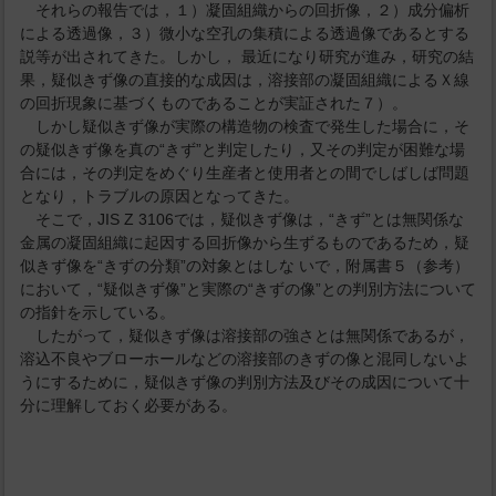
それらの報告では，１）凝固組織からの回折像，２）成分偏析
による透過像，３）微小な空孔の集積による透過像であるとする
説等が出されてきた。しかし， 最近になり研究が進み，研究の結
果，疑似きず像の直接的な成因は，溶接部の凝固組織によるＸ線
の回折現象に基づくものであることが実証された７）。
しかし疑似きず像が実際の構造物の検査で発生した場合に，そ
の疑似きず像を真の“きず”と判定したり，又その判定が困難な場
合には，その判定をめぐり生産者と使用者との間でしばしば問題
となり，トラブルの原因となってきた。
そこで，JIS Z 3106では，疑似きず像は，“きず”とは無関係な
金属の凝固組織に起因する回折像から生ずるものであるため，疑
似きず像を“きずの分類”の対象とはしな いで，附属書５（参考）
において，“疑似きず像”と実際の“きずの像”との判別方法について
の指針を示している。
したがって，疑似きず像は溶接部の強さとは無関係であるが，
溶込不良やブローホールなどの溶接部のきずの像と混同しないよ
うにするために，疑似きず像の判別方法及びその成因について十
分に理解しておく必要がある。