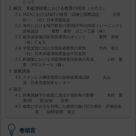
たって
解説 非破壊検査における教育の現状（その２）
IAEAにおけるNDTの教育・訓練と国際認証 大岡
紀一 （社）日本溶接協会
海外におけるNDT教育の実情EPRIのNDEトレーニングと
資格認証 横野 泰和 ポニー工業（株）
超音波探傷試験実技講習のポイント 重野 直樹
（有）C & S
中部支部における技術者教育の実情 竹内 宥公
（社）日本非破壊検査協会中部支部
鉄鋼業における非破壊検査技術者の育成 上村 繁
憲 JFEスチール（株）
連載講座
ステンレス鋼溶接部の放射線透過試験 丸山
温 日本溶接技術センター
論文
斜角探触子の感度に及ぼす屈折角の影響 木村 勝
美/岡 賢治/林 栄男
磁気ひずみ法を利用した鋼管の曲げ応力測定・評価技術
境 禎明/卯西 裕之
巻頭言