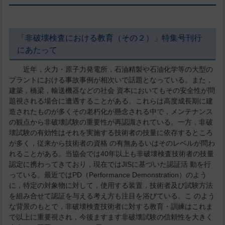
「非破壊検査における教育（その２）」特集号刊行
にあたって
近年，火力・原子力発電所，石油精製や石油化学等の大型の
プラントにおける事故事例が相次いで話題となっている。また，
建築，橋梁，輸送機器などの社会 資本においてもその安全性が問
題視される場合に遭遇することがある。これらは高度成長期に建
造されたものが多くその老朽化が懸念される中で，メンテナンス
の観点から非破壊試験の重要性が再認識されている。一方，非破
壊試験の有効性はそれを実施する技術者の技量に依存するところ
が多く，従来から技術者の資格 の有無あるいはそのレベルが問わ
れることがある。当協会では40年以上も非破壊検査技術者の技量
認定に携わってきており，現在ではJISに基づいた認証活 動を行
っている。最近ではPD（Performance Demonstration）のよう
に，特定の対象物に対して，使用する装置，技術者及び試験方法
を組み合せて認証を与える考え方も注目を浴びている。こ のよう
な背景のもとで，非破壊検査技術者に対する教育・訓練はこれま
で以上に重要視され，今後ますます非破壊試験の信頼性を大きく