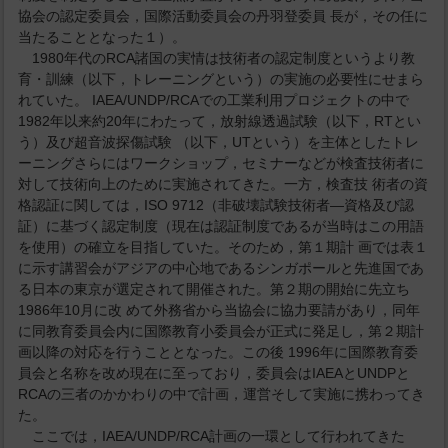
協会の認定委員会，国際活動委員会の丹羽登委員 長が，その任に
当たることとなった１）。
1980年代のRCA諸国の実情は技術者の認定制度というより教
育・訓練（以下，トレーニングという）の実施の必要性にせまら
れていた。 IAEA/UNDP/RCAでの工業利用プロジェクトの中で
1982年以来約20年にわたって，放射線透過試験（以下，RTとい
う）及び超音波探傷試験 （以下，UTという）を主体としたトレ
ーニングさらにはワークショップ，セミナーなどが検査技術者に
対して技術向上のために実施されてきた。一方，検査技 術者の資
格認証に関しては，ISO 9712（非破壊試験技術者―資格及び認
証）に基づく認定制度（現在は認証制度であるが当時はこの用語
を使用）の確立を目指していた。そのため，第１期計 画では表１
に示す講習会がアジアの中心地であるシンガポールと先進国であ
る日本の東京が選定されて開催された。第２期の開始に先立ち
1986年10月に改 めて外務省から当協会に協力要請があり，同年
に同教育委員会内に国際教育小委員会が正式に発足し，第２期計
画以降の対応を行うこととなった。この後 1996年に国際教育委
員会と名称を改め現在に至っており，委員会はIAEAとUNDPと
RCAの三者のかかわりの中で計画，運営そして実施に携わってき
た。
ここでは，IAEA/UNDP/RCA計画の一環として行われてきた