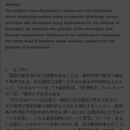
Abstract
The authors have developed a unique and non-destructive
stress measuring method using a magnetic anisotropy sensor,
and have also developed many applications for the method. In
this paper, we introduce the principle of the technique, and
through experimental results prove its usefulness in evaluating
the stress level of pipelines under working conditions for the
purpose of maintenance.
1. はじめに
既設の配管系の応力状態を知ることは，維持管理の観点で極め
て有用である。応力測定には様々な手法があるが代表的なものと
して，?ひずみゲージ法，?Ｘ線回折法，?音弾性法，?バルクハウ
ゼン法，?磁気ひずみ法がある。
?のひずみゲージ法は最も一般的な応力測定の手法であるが，
その原理が測定対象の相対的なひずみを測定することから，配管
系の作用応力の経年的な変化を 調べるためには新設時にひずみゲ
ージを設置し，これを超長期間にわたって管理していくか，ある
いは新たにひずみゲージを取り付けた後，応力解放作業を行う か