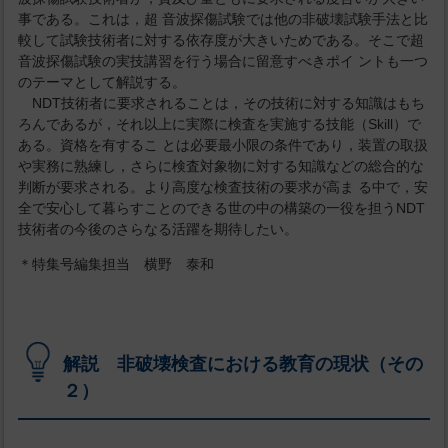
事である。これは，超 音波探傷試験では他の非破壊試験手法と比
較して試験技術者に対する依存度が大きいためである。そこで超
音波探傷試験の実技講習を行う場合に留意すべきポイ ントも一つ
のテーマとして解説する。
NDT技術者に要求されることは，その技術に対する知識はもち
ろんであるが，それ以上に実際に検査を実施する技能（Skill）で
ある。資格を有するこ とは必要最小限の条件であり，装置の取扱
や実務に熟練し，さらに検査対象物に対する知識などの総合的な
判断が要求される。より高度な検査技術の要求が高ま る中で，安
全で安心して暮らすことのできる世の中の構築の一役を担うNDT
技術者の今後のさらなる活躍を期待したい。
＊特集号編集担当 横野 泰和
解説 非破壊検査における教育の現状（その
２）