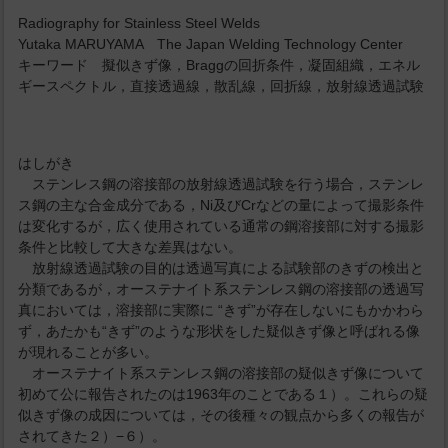
Radiography for Stainless Steel Welds
Yutaka MARUYAMA The Japan Welding Technology Center
キーワード 擬似きず像，Braggの回折条件，凝固組織，エネル
ギースペクトル，直接透過線，散乱線，回折線，放射線透過試験
はしがき
ステンレス鋼の溶接部の放射線透過試験を行う場合，ステンレ
ス鋼の主な合金成分である，Ni及びCrなどの量によって撮影条件
は変化するが，広く使用されている通常の鋼溶接部に対する撮影
条件と比較して大きな差異はない。
放射線透過試験の目的は透過写真による試験部のきずの検出と
分類であるが，オーステナイト系ステンレス鋼の溶接部の透過写
真においては，溶接部に実際に “きず”が存在しないにもかかわら
ず，あたかも“きず”のような形状をした疑似きず像と呼ばれる像
が現れることが多い。
オーステナイト系ステンレス鋼の溶接部の疑似きず像について
初めて公に報告されたのは1963年のことである１）。これらの疑
似きず像の成因については，その後種々の観点から多くの報告が
されてきた２）−６）。