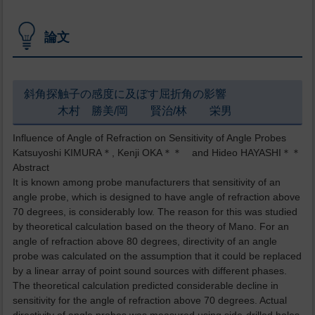
論文
斜角探触子の感度に及ぼす屈折角の影響
木村 勝美/岡 賢治/林 栄男
Influence of Angle of Refraction on Sensitivity of Angle Probes
Katsuyoshi KIMURA＊, Kenji OKA＊＊ and Hideo HAYASHI＊＊
Abstract
It is known among probe manufacturers that sensitivity of an
angle probe, which is designed to have angle of refraction above
70 degrees, is considerably low. The reason for this was studied
by theoretical calculation based on the theory of Mano. For an
angle of refraction above 80 degrees, directivity of an angle
probe was calculated on the assumption that it could be replaced
by a linear array of point sound sources with different phases.
The theoretical calculation predicted considerable decline in
sensitivity for the angle of refraction above 70 degrees. Actual