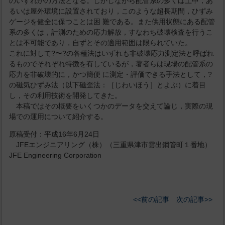
のいずれかの方法となる。しかしながら配管系の多くは土中，あ
るいは屋外環境に設置されており，このような超長期間，ひずみ
ゲージを健全に保つことは困 難である。また供用状態にある配管
系の多くは，計測のための応力解放，すなわち破壊検査を行うこ
とは不可能であり，自ずとその適用範囲は限られていた。
これに対して?〜?の各種法はいずれも非破壊応力測定法と呼ばれ
るものでそれぞれ特徴を有しているが，著者らは現場の配管系の
応力を非破壊的に，かつ簡便 に測定・評価できる手法として，?
の磁気ひずみ法（以下磁歪法：［じわいほう］とよぶ）に着目
し，その利用技術を開発してきた。
本稿ではその概要をいくつかのデータを交えて論じ，実際の現
場での運用について紹介する。
原稿受付：平成16年6月24日
JFEエンジニアリング（株）（三重県津市雲出鋼管町１番地）
JFE Engineering Corporation
<<前の記事
次の記事>>