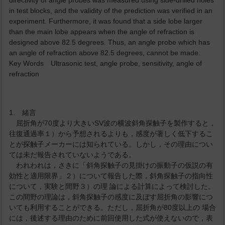
directivity of angle probes was measured using side-drilled holes
in test blocks, and the validity of the prediction was verified in an
experiment. Furthermore, it was found that a side lobe larger
than the main lobe appears when the angle of refraction is
designed above 82.5 degrees. Thus, an angle probe which has
an angle of refraction above 82.5 degrees, cannot be made.
Key Words Ultrasonic test, angle probe, sensitivity, angle of
refraction
1. 緒言
屈折角が70度より大きいSV波の横波斜角探触子を製作すると，
往復通過率１）から予想されるよりも，感度が著しく低下するこ
とが探触子メーカーには知られている。しかし，その理由につい
ては未だ報告されていないようである。
われわれは，さきに「斜角探触子の見掛けの振動子の仮説の有
効性と適用限界」２）について報告した際，斜角探触子の指向性
について，実験と間野３）の理 論による計算によって検討した。
この間野の理論は，斜角探触子の感度に及ぼす屈折角の影響につ
いても利用することができる。ただし，屈折角が80度以上の 場合
には，後述する理由のために前回使用した式が使えないので，表