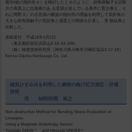
面SH波の指向性４）を検討したときのように，斜角探触子を試験
片の表面上に位相差のあ る音源が並んでいる条件に置き換え，そ
れに間野３）の点音源の横波の指向性の理論を利用して屈折角の
大きな斜角探触子の屈折角と感度との関係を計算し，実 験結果と
比較した。
原稿受付：平成16年3月2日
（東京都杉並区浜田山2-15-34-206）
（株）検査技術研究所（神奈川県川崎市川崎区塩浜2-17-19）
Kensa-Gijutsu Kenkyuujo Co. Ltd.
磁気ひずみ法を利用した鋼管の曲げ応力測定・評価
技術
境 禎明/卯西 裕之
Non-destructive Method for Bending Stress Evaluation of
Linepipes
Using a Magnetic Anisotropy Sensor
Yoshiaki SAKAI＊ and Hiroyuki UNISHI＊