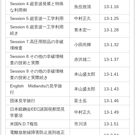
Session 4.超音波発展と特殊
魚住捨清
13-1.16
な利用例
Session 5.超音波一工学利用
中村正久
13-1.25
Session 6.超音波一工学利用
青木宏一
13-1.28
続き
Session 7.高圧用部品の非破
小田尚輝
13-1.32
壊検査
Session 8.その他の非破壊検
赤沢雄二
13-1.37
査の技術と実際
Session 9.その他の非破壊検
本山盛太郎
13-1.41
査の技術と実際続き
English Midlandsの見学旅
本山盛太郎
13-1.43
行
団体見学旅行
富士岳
13-1.46
日本鍛鋼会EEC諸国視察団見
中村正久
13-1.49
学要項
米国N.D.T報告
市川済
13-1.51
電離放射線障害防止規則改正