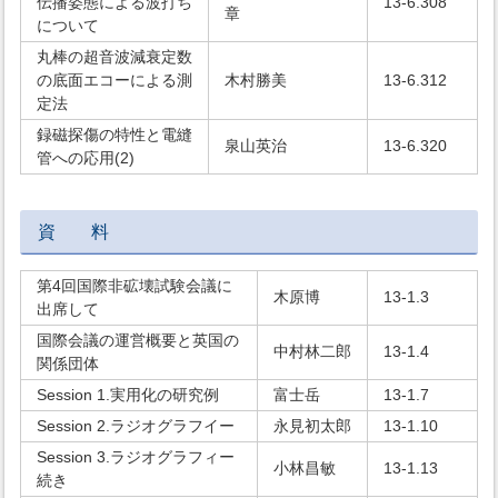
伝播姿態による波打ち
13-6.308
章
について
丸棒の超音波減衰定数
の底面エコーによる測
木村勝美
13-6.312
定法
録磁探傷の特性と電縫
泉山英治
13-6.320
管への応用(2)
資 料
第4回国際非砿壊試験会議に
木原博
13-1.3
出席して
国際会議の運営概要と英国の
中村林二郎
13-1.4
関係団体
Session 1.実用化の研究例
富士岳
13-1.7
Session 2.ラジオグラフイー
永見初太郎
13-1.10
Session 3.ラジオグラフィー
小林昌敏
13-1.13
続き