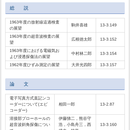
総 説
1963年度の放射線這過検査
駒井喜雄
13-3.149
の展望
1963年度の超音波検査の展
広根徳太郎
13-3.152
望
1963年度におげる電磁気お
中村林二郎
13-3.154
よび浸透探傷法の展望
1962年度ひずみ測定の展望
大井光四郎
13-3.157
論 文
電子写真方式直記ンコ
ーダーについて(エピ
相田一郎
13-2.87
コーダー)
溶接部プローホールの
伊藤悌二，熊谷守
超音波斜角探傷につい
浩，小島舟三，西
13-3.160