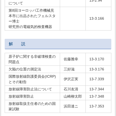
13-2.94
について
第8回ヨーロッパ工作機械見
本市に出品されたフェルスタ
13-3.166
ー博士
研究所の電磁気的検査機器
解 説
原子炉に関する非破壊検査の
佐藤雅幸
13-3.170
問題点
欠陥の位置の測定法
三好滋
13-3.176
国際放射線防護委員会(ICRP)
伊沢正実
13-7.339
とその勧告
放射線障害防止法について
石川友清
13-7.344
放射線障害防止
山崎柳太郎
13-7.348
放射線取扱主任者のための国
浜田達ニ
13-7.353
家試験