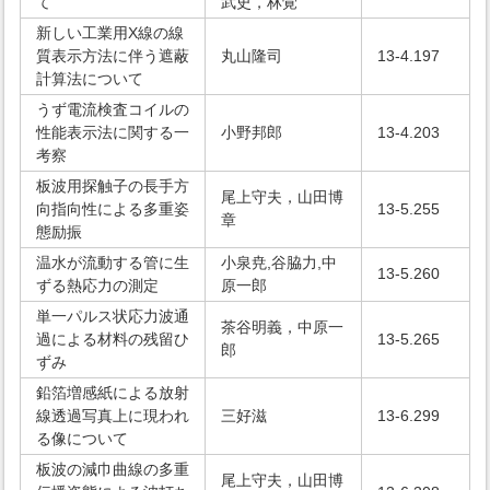
て
武史，林覚
新しい工業用X線の線
質表示方法に伴う遮蔽
丸山隆司
13-4.197
計算法について
うず電流検査コイルの
性能表示法に関する一
小野邦郎
13-4.203
考察
板波用探触子の長手方
尾上守夫，山田博
向指向性による多重姿
13-5.255
章
態励振
温水が流動する管に生
小泉尭,谷脇力,中
13-5.260
ずる熱応力の測定
原一郎
単一パルス状応力波通
茶谷明義，中原一
過による材料の残留ひ
13-5.265
郎
ずみ
鉛箔増感紙による放射
線透過写真上に現われ
三好滋
13-6.299
る像について
板波の減巾曲線の多重
尾上守夫，山田博