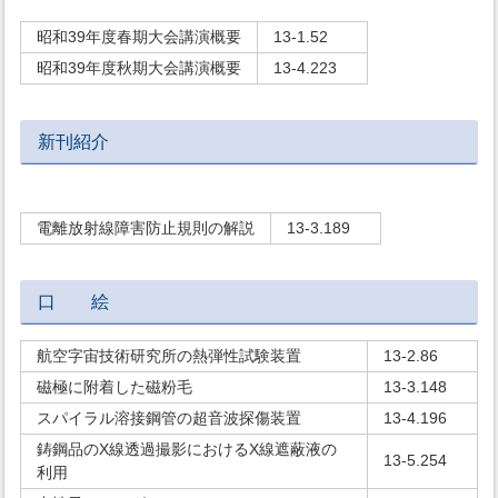
昭和39年度春期大会講演概要
13-1.52
昭和39年度秋期大会講演概要
13-4.223
新刊紹介
電離放射線障害防止規則の解説
13-3.189
口 絵
航空字宙技術研究所の熱弾性試験装置
13-2.86
磁極に附着した磁粉毛
13-3.148
スパイラル溶接鋼管の超音波探傷装置
13-4.196
鋳鋼品のX線透過撮影におけるX線遮蔽液の
13-5.254
利用