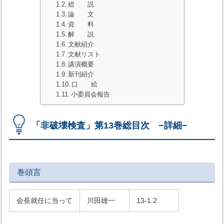
総 説
論 文
資 料
解 説
文献紹介
文献リスト
講演概要
新刊紹介
口 絵
小委員会報告
「非破壊検査」第13巻総目次 −詳細−
巻頭言
会長就任に当って
川田雄一
13-1.2