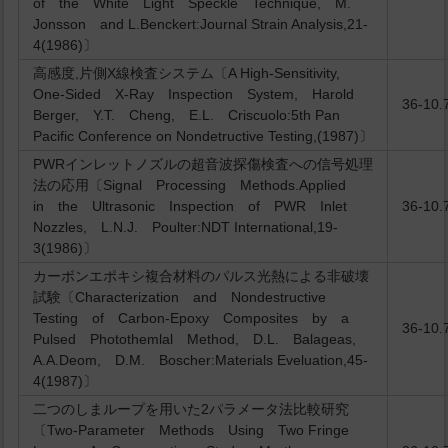
of the White Light Speckle Technique, M.
Jonsson and L.Benckert:Journal Strain Analysis,21-
4(1986)〕
高感度,片側X線検査システム〔A High-Sensitivity,
One-Sided X-Ray Inspection System, Harold
36-10.
Berger, Y.T. Cheng, E.L. Criscuolo:5th Pan
Pacific Conference on Nondetructive Testing,(1987)〕
PWRインレットノズルの超音波探傷検査への信号処理
法の応用〔Signal Processing Methods.Applied
in the Ultrasonic Inspection of PWR Inlet
36-10.
Nozzles, L.N.J. Poulter:NDT International,19-
3(1986)〕
カーボンエポキシ複合材料のパルス光熱による非破壊
試験〔Characterization and Nondestructive
Testing of Carbon-Epoxy Composites by a
36-10.
Pulsed Photothemlal Method, D.L. Balageas,
A.A.Deom, D.M. Boscher:Materials Eveluation,45-
4(1987)〕
二つのしまループを用いた2パラメータ法比較研究
〔Two-Parameter Methods Using Two Fringe