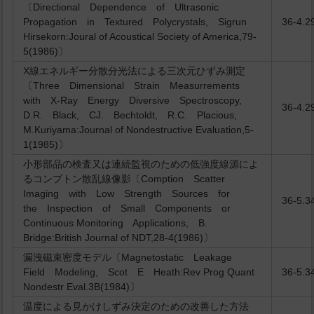
〔Directional Dependence of Ultrasonic
Propagation in Textured Polycrystals, Sigrun
36-4.2
Hirsekorn:Joural of Acoustical Society of America,79-
5(1986)〕
X線エネルギー分散分光法による三次元ひずみ測定
〔Three Dimensional Strain Measurrements
with X-Ray Energy Diversive Spectroscopy,
36-4.2
D.R. Black, CJ. Bechtoldt, R.C. Placious,
M.Kuriyama:Journal of Nondestructive Evaluation,5-
1(1985)〕
小形部品の検査又は連続監視のための低強度線源によ
るコンプトン散乱線像影〔Comption Scatter
Imaging with Low Strength Sources for
36-5.3
the Inspection of Small Components or
Continuous Monitoring Applications, B.
Bridge:British Journal of NDT,28-4(1986)〕
漏洩磁束密度モデル〔Magnetostatic Leakage
Field Modeling, Scot E Heath:Rev Prog Quant
36-5.3
Nondestr Eval.3B(1984)〕
温度による見かけしずみ決定のための改善した方法