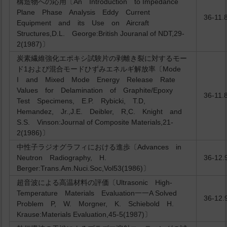
構造物への応用〔An Introduction to Impedance
Plane Phase Analysis Eddy Current
36-11.
Equipment and its Use on Aircraft
Structures,D.L. George:British Jouranal of NDT,29-
2(1987)〕
炭素繊維強化エポキシ試験片の剥離き裂に対するモー
ド1および混合モードひずみエネルギ解放率〔Mode
I and Mixed Mode Energy Release Rate
Values for Delamination of Graphite/Epoxy
36-11.
Test Specimens, E.P. Rybicki, T.D,
Hemandez, Jr.,J.E. Deibler, R,C. Knight and
S.S. Vinson:Journal of Composite Materials,21-
2(1986)〕
中性子ラジオグラフィにおける進歩〔Advances in
Neutron Radiography, H.
36-12.
Berger:Trans.Am.Nuci.Soc,Vol53(1986)〕
超音波による高温材料の評価〔Ultrasonic High-
Temperature Materials Evaluation一一A Solved
36-12.
Problem P, W. Morgner, K. Schiebold H.
Krause:Materials Evaluation,45-5(1987)〕