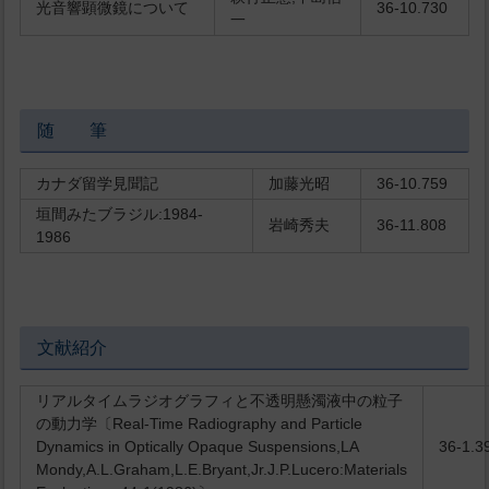
光音響顕微鏡について
36-10.730
一
随 筆
カナダ留学見聞記
加藤光昭
36-10.759
垣間みたブラジル:1984-
岩崎秀夫
36-11.808
1986
文献紹介
リアルタイムラジオグラフィと不透明懸濁液中の粒子
の動力学〔Real-Time Radiography and Particle
Dynamics in Optically Opaque Suspensions,LA
36-1.3
Mondy,A.L.Graham,L.E.Bryant,Jr.J.P.Lucero:Materials