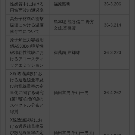
性媒質中における
福原煕明
36-3.206
円筒面波の通過率
高分子材料の衝撃
島本聡,熊谷信二,野方
破壊における温度
36-3.214
文雄,高橋賞
依存性について
原子炉圧力容器用
鋼A533Bの弾塑性
破壊靱性試験にお
崔萬鋳,岸輝雄
36-3.223
けるアコースティ
ックエミッション
X線透過試験にお
ける透過線量率及
び散乱線量率の定
量化に関する研究
仙田富男,平山一男
36-4.262
(第1報)白色X線の
スペクトル分布と
線質
X線透過試験にお
ける透過線量率及
び散乱線量率の定
仙田富男,平山一男,山