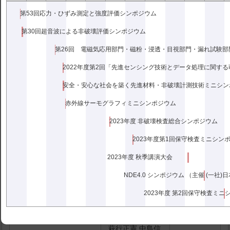
非破壊試験に関連した
第53回応力・ひずみ測定と強度評価シンポジウム
ASTM規格の現状につい
磯野英ニ
36-7.447
て
第30回超音波による非破壊評価シンポジウム
国際会議(APCS’86)報告
島田平八
36-7.452
多田美朝,小倉
ひずみゲージフォーラム
2022年度第2回「先進センシング技術とデータ処理に関す
公達,石野隼作,
報告一付 ひずみゲージ
36-11.797
小泉昇三,藤山
アンケート調査結果ー
安全・安心な社会を築く先進材料・非破壊計測技術ミニシン
正直
赤外線サーモグラフィミニシンポジウム
非破壊試験技術者の国際
整合化についての
磯野英ニ
36-12.869
2023年度 非破壊検査総合シンポジウム
JCNDT勧告の紹介(1)
2023年度第1回保守検査ミニシン
2023年度 秋季講演大会
NDE4.0 シンポジウム （主催 (一社
解 説
2023年度 第2回保守検査ミニ
画像処理技術の鉄鋼業
舟本統,木下健,
36-5.314
への応用
森雅夫
萩行正憲,中島信