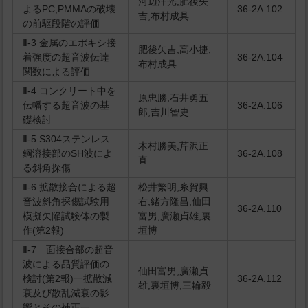
河辺洋光,肥後矢
よるPC,PMMAの破壊
36-2A.102
吉,布村成具
の前駆段階の評価
Ⅱ-3 金属のエポキシ接
肥後矢吉,高小捷,
着強度の超音波伝達
36-2A.104
布村成具
関数による評価
Ⅱ-4 コンクリート中を
原忠勝,石井勇五
伝幡する超音波の基
36-2A.106
郎,吉川智史
礎検討
Ⅱ-5 S304ステンレス
木村勝美,芹沢正
鋼溶接部のSH波によ
36-2A.108
直
る斜角探傷
Ⅱ-6 拡散接合による超
松井繁明,糸賀興
音波斜角探傷試験用
右,緒方隆昌,仙田
36-2A.110
模擬欠陥試験体の製
富男,廣瀬貞雄,裏
作(第2報)
垣博
Ⅱ-7 面接合部の超音
波による品質評価の
仙田富男,廣瀬貞
検討(第2報)一拡散減
36-2A.112
雄,裏垣博,三輪毅
衰及び散乱減衰の影
響とその補正一