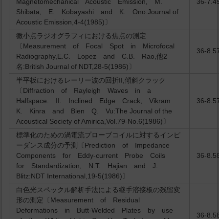
Magnetomechanical Acoustic Emission, M.
36-7.4
Shibata, E. Kobayashi and K. Ono:Journal of
Acoustic Emission,4-4(1985)〕
微小点ラジオグラフィにおける焦点の測定
〔Measurement of Focal Spot in Microfocal
36-8.5
Radiography,E.C. Lopez and C.B. Rao,他2
名:British Journal of NDT,28-5(1986)〕
半平板におけるレーリー波の回折II,傾斜クラック
〔Diffraction of Rayleigh Waves in a
Halfspace. II. Inclined Edge Crack, Vikram
36-8.5
K. Kinra and Bien Q. Vu:The Journal of the
Acoustical Society of Amirica,Vol.79-No.6(1986)〕
標準化のための渦電流プローブコイルに対するインピ
ーダンス成分の予測〔Prediction of Impedance
Components for Eddy-current Probe Coils
36-8.5
for Standardization, N.T. Hajian and J.
Blitz:NDT International,19-5(1986)〕
白色光スペックル解析手法による継手溶接板の残留変
形の測定〔Measurement of Residual
Deformations in Butt-Welded Plates by use
36-8.5