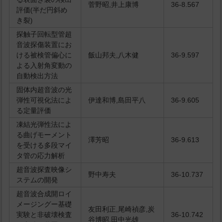
菅野昭,井上康博
36-8.567
評価(半だ円斜め
き裂)
探触子回転型管超
音波探傷装置にお
ける被検管偏心に
飯山邦夫,八木健
36-9.597
よる入射角変動の
自動検出方法
固体内超音波の光
弾性可視化法によ
伊達和博,島田平八
36-9.605
る定量評価
凍結光弾性法によ
る曲げモーメント
澤芳昭
36-9.613
を受ける多段マイ
タ管の応力解析
超音波探査映像シ
野中寿夫
36-10.737
ステムの開発
超音波合成開ロイ
メージングー基礎
友田利正,尾崎禎彦,炭
実験と非破壊検査
36-10.742
谷博昭,田中光雄