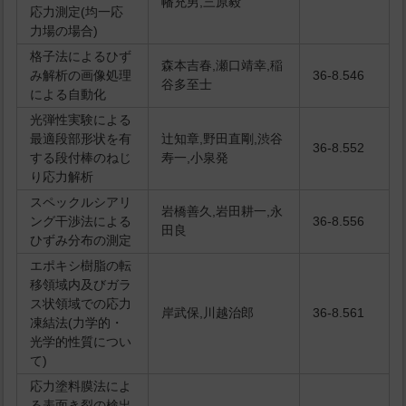
幡充男,三原毅
応力測定(均一応
力場の場合)
格子法によるひず
森本吉春,瀬口靖幸,稲
み解析の画像処理
36-8.546
谷多至士
による自動化
光弾性実験による
最適段部形状を有
辻知章,野田直剛,渋谷
36-8.552
する段付棒のねじ
寿一,小泉発
り応力解析
スペックルシアリ
岩橋善久,岩田耕一,永
ング干渉法による
36-8.556
田良
ひずみ分布の測定
エポキシ樹脂の転
移領域内及びガラ
ス状領域での応力
岸武保,川越治郎
36-8.561
凍結法(力学的・
光学的性質につい
て)
応力塗料膜法によ
る表面き裂の検出