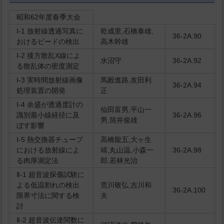
昭和62年度春季大会
Ⅰ-1 放射線透過写真に
乾成里,石橋泰雄,
36-2A.90
おけるビードの検出
高木幹雄
Ⅰ-2 後方散乱X線によ
水沼守
36-2A.92
る散乱体の密度測定
Ⅰ-3 実時間放射線画像
馬殿進路,友田利
36-2A.94
処理装置の開発
正
Ⅰ-4 余盛が透過度計の
仙田富男,平山一
識別最小線経径に及
36-2A.96
男,筒井俊雄
ぼす影響
Ⅰ-5 熱交換器チューブ
高橋龍五,大ヶ生
における放射線によ
靖,丸山温,小森一
36-2A.98
る肉厚測定法
郎,若林光治
Ⅱ-1 超音波探傷試験に
よる低温割れの検出
荒川敬弘,吉川和
36-2A.100
限界寸法に関する検
夫
討
Ⅱ-2 超音波伝達関数に