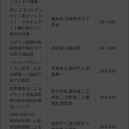
リフトオフ補償
AEによるマルテン
サイト及びフェラ
盧友紹,高橋秀明,庄子
イト・マルテンサ
36-7.481
哲雄
イト鋼の焼もどし
脆化の評価
エポキシ樹脂の転
移領域下限以下で
岸武保,川越治郎
36-7.488
の応力凍結法
パルクハウゼンノ
イズと応力・ひず
古屋泰文,島田平八,伊
36-8.530
み関係ー二軸応力
藤勇一
場での測定
粒界腐食法による
野方文雄,瀬尾健二,正
プラント用高温部
木順二,川野浩二,八重
36-8.535
材の経年劣化評価
樫彰,鄭世喜
法について
LINE-FOCUS-
BEAMを用いた超
島田平八,渡辺哲章,小
音波顕微鏡による
36-8.540