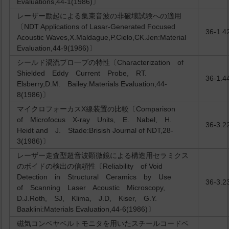
Evaluations,44-1(1986)〕
レーザー励起による集束音波の非破壊試験への適用
〔NDT Applications of Lasar-Generated Focused
36-1.4
Acoustic Waves,X.Maldague,P.Cielo,CK.Jen:Material
Evaluation,44-9(1986)〕
シールド渦流プロ一ブの特性〔Characterization of
Shielded Eddy Current Probe, RT.
36-1.4
Elsberry,D.M. Bailey:Materials Evaluation,44-
8(1986)〕
マイクロフォーカスX線装置の比較〔Comparison
of Microfocus X-ray Units, E. Nabel, H.
36-3.2
Heidt and J. Stade:Brisish Journal of NDT,28-
3(1986)〕
レーザー走査型超音波顕微鏡による構造用セラミクス
のボイドの検出の信頼性〔Reliability of Void
Detection in Structural Ceramics by Use
36-3.2
of Scanning Laser Acoustic Microscopy,
D.J.Roth, SJ, Klima, J.D, Kiser, G.Y.
Baaklini:Materials Evaluation,44-6(1986)〕
磁気コンベヤベルトモニタを用いたスチールコードベ