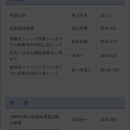
年頭の辞
尾上守夫
36-1.1
会長就任挨拶
桂山幸典
36-5.311
画像センシング技術シンポジ
高木幹雄
36-5.313
ウム特集号の刊行にあたって
応力・ひずみ測定特集号に寄
中澤一
36-8.529
せて
超音波イメージングシンポジ
佐々木荘ニ
36-10.729
ウム特集の刊行にあたって
総 説
1986年度の放射線透過試験
大岡紀一
36-6.359
の展望