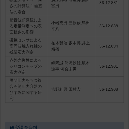
36-12.881
さの計算法 1.垂直
富男
法の場合
超音波顕微鏡によ
小幡充男,三原毅,島田
る定量測定への表
36-12.888
平八
面粗さの影響
磁気センサによる
柏木賢治,坂本博,井上
高周波焼入れ軸の
36-12.894
靖雄
残留応力測定
赤外光弾性による
嶋岡誠,熊沢鉄雄,坂本
シリコンチップの
36-12.901
達事,河合末男
応力測定
層間圧力をもつ複
合円筒圧力容器の
吉野利男,田村宏
36-12.908
ひずみに関する研
究
研究調査資料