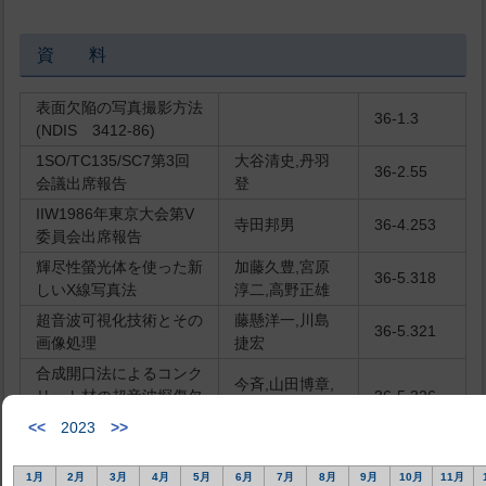
資 料
表面欠陥の写真撮影方法
36-1.3
(NDIS 3412-86)
1SO/TC135/SC7第3回
大谷清史,丹羽
36-2.55
会議出席報告
登
IIW1986年東京大会第V
寺田邦男
36-4.253
委員会出席報告
輝尽性螢光体を使った新
加藤久豊,宮原
36-5.318
しいX線写真法
淳二,高野正雄
超音波可視化技術とその
藤懸洋一,川島
36-5.321
画像処理
捷宏
合成開口法によるコンク
今斉,山田博章,
リート材の超音波探傷欠
36-5.326
石橋泰雄
陥像の三次元表示
<<
2023
>>
オンライン検査用画像処
中島利郎,亀井
36-5.331
理技術
光仁
1月
2月
3月
4月
5月
6月
7月
8月
9月
10月
11月