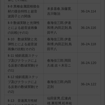
Ⅱ-8 異種金属固相接合
本多基春,加藤寛,
材の接合特性と超音
36-2A.114
吉川敬治
波因子との関係
Ⅱ-9 数値実験と光弾性
春海佳三郎,伊達
とによる超音波画像
和博,内田正則,島
36-2A.116
の比較(その1)
田平八
Ⅱ-10 数値実験と光
春海佳三郎,伊達
弾性とによる超音波
和博,内田正則,島
36-2A.118
画像の比較(その2)
田平八
Ⅱ-11 傾斜底面ステッ
プ及びクラックによ
春海佳三郎,岡田
36-2A.120
る反射の数値実験(そ
久雄,佐々木荘ニ
の1)
Ⅱ-12 傾斜底面ステッ
プ及びクラックによ
春海佳三郎,内田
36-2A.122
る反射の数値実験(そ
正則
の2)
仙田富男,広瀬貞
Ⅱ-13 音速異方性材
雄,裏垣博,松本祐