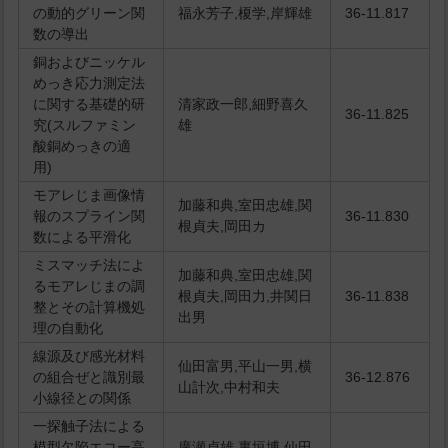
の動的グリーン関
福永芳子,榎学,岸輝雄
36-11.817
数の導出
銅およびニッケル
めっき応力測定法
に関する基礎的研
清家政一郎,細野喜久
36-11.825
究(スルファミン
雄
酸銅めっきの適
用)
モアレじま画像情
加藤和典,室田忠雄,関
報のスプライン関
36-11.830
根貞夫,岡田カ
数による平滑化
ミスマッチ法によ
加藤和典,室田忠雄,関
るモアレじまの調
根貞夫,岡田力,井関日
36-11.838
整とその計算機処
出男
理の自動化
線源及び感光材料
仙田富男,平山一男,横
の組合ぜと識別最
36-12.876
山計次,中村和夫
小線径との関係
一探触子法による
模型欠陥エコー高
廣瀬貞雄,裏垣博,仙田