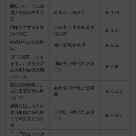
回転プローブ式金
属疲労箇所検出装
鈴木昭,三橋雅入
36-1.21
置
円輪に生ずる衝撃
渋谷寿一,小泉発,高木
36-1.27
力の測定
信似智
絶緑材料の欠陥検
菊池清明,鈴木昭
36-2.59
出
規則的配列ドット
を用いた局所ひず
川崎亮,小幡充男,島田
36-2.68
み測定用画像計測
平八
システム
超音波顕微鏡によ
石川潔,神田浩,片倉景
る加工変質層の厚
36-3.195
義
さ計測
超音波法による粉
体成形体の気孔率
三原毅,小幡充男,島田
36-3.201
と平均気孔径の評
平八
価
二つの異なった弾