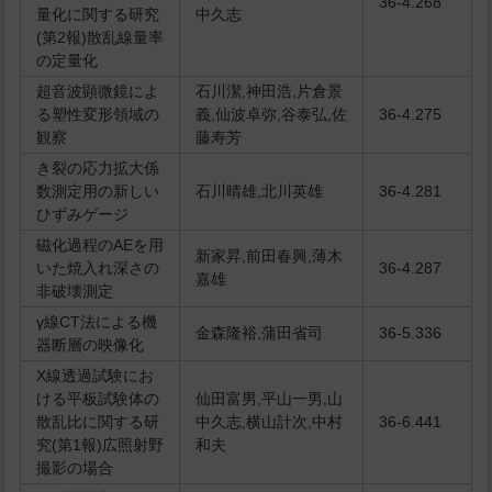
36-4.268
量化に関する研究
中久志
(第2報)散乱線量率
の定量化
超音波顕微鏡によ
石川潔,神田浩,片倉景
る塑性変形領域の
義,仙波卓弥,谷泰弘,佐
36-4.275
観察
藤寿芳
き裂の応力拡大係
数測定用の新しい
石川晴雄,北川英雄
36-4.281
ひずみゲージ
磁化過程のAEを用
新家昇,前田春興,薄木
いた焼入れ深さの
36-4.287
嘉雄
非破壊測定
γ線CT法による機
金森隆裕,蒲田省司
36-5.336
器断層の映像化
X線透過試験にお
ける平板試験体の
仙田富男,平山一男,山
散乱比に関する研
中久志,横山計次,中村
36-6.441
究(第1報)広照射野
和夫
撮影の場合