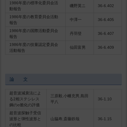
1986年度の標準化委貝会活
磯野英ニ
36-6.402
動報告
1986年度の教育委貝会活動
中澤一
36-6.405
報告
1986年度の国際活動委貝会
丹羽登
36-6.407
報告
1986年度の技量認定委員会
仙田富男
36-6.409
活動報告
論 文
超音波減衰法によ
三原毅,小幡充男,島田
る2相ステシレス
36-1.10
平八
鋼のσ脆化の評価
超音波探触子受信
波形と弾性波形と
山脇寿,斎藤鉄哉
36-1.15
の比較