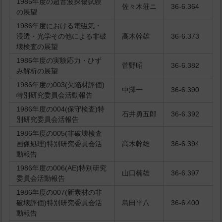
1986年度の超音波探傷試験
佐々木荘ニ
36-6.364
の展望
1986年度における電磁気・
浸透・光学その他による非破
高木幹雄
36-6.373
壊検査の展望
1986年度の実験応力・ひず
菅野昭
36-6.382
み解析の展望
1986年度の003(欠陥材評価)
中澤一
36-6.390
特別研究委員会活動報告
1986年度の004(保守検査)特
石井勇五郎
36-6.392
別研究委員会活報告
1986年度の005(非破壊検査
画像処理)特別研究委員会活
高木幹雄
36-6.394
動報告
1986年度の006(AE)特別研究
山口楠雄
36-6.397
委員会活動報告
1986年度の007(新素材の非
破壊評価)特別研究委員会活
島田平八
36-6.400
動報告