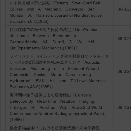
ルト添え継ぎ部の試験〔Testing Steel-Cord Belt
Splices with A Magnetic Conveyor Belt
36-3.2
Monitor, A. Harrison: Jouranl of Nondestructive
Evaluation,5-1(1985)〕
粒状媒体での粒子間の負荷の決定〔Dete?ination
of Loads Between Elements in
36-3.2
GranularMedia, AJ. Durelli, D. Wu Y.H.
Lin:Experimental Mechanics,(1986)〕
フィラメント.ワインディング複合材製ロケットモータ
ケースの水圧試験中のAEモニタリング〔Acoustic
Emission Monitoring of a Filament-Wound
36-3.2
Composite Rocket Motor Case during
Hydroproof, EV.K. Hill and T.J.Lewis:Materials
Evaluation,43-6(1985)〕
実時間中性子撮像による腐食検出〔Corrosin
Detection By Real-Time Neutron Imaging,
H.Berger, R. Polichar, W.J. Rowe:2nd World
36-4.2
Conference on Neutron Radiography(held at Paris),
(1986)〕
集合多結晶体中における超音波伝搬の方向依存性