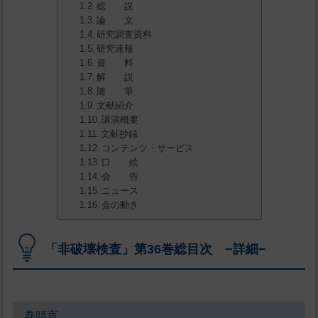
総 説
論 文
研究調査資料
研究速報
資 料
解 説
随 筆
文献紹介
講演概要
文献抄録
コンテンツ・サービス
口 絵
会 告
ニュース
会の動き
「非破壊検査」第36巻総目次 −詳細−
巻頭言