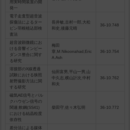
用実時間装置の開
発一
電子走査型超音波
探傷法によるター
長井敏,古村一郎,大松
36-10.748
ビン羽根植込部検
和史,後藤元晴
査法
超音波顕微鏡にお
梅田
ける音響インピー
章,M.Nikoonahad,Eric
36-10.754
ダンス整合に関す
A.Ash
る研究
溶接部のX線透過
仙田富男,平山一男,山
試験における狭照
中久志,横山計次,中村
36-10.762
射野撮影方法に関
和夫
する研究
磁気AE信号とバル
クハウゼン信号の
関連;軟鋼(SS41)
柴田守,佐々木弘明
36-10.772
における結晶粒度
依存性
差分法による媒体