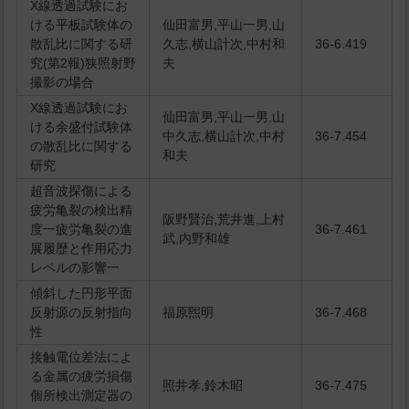
X線透過試験にお
ける平板試験体の
仙田富男,平山一男,山
散乱比に関する研
久志,横山計次,中村和
36-6.419
究(第2報)狭照射野
夫
撮影の場合
X線透過試験にお
仙田富男,平山一男,山
ける余盛付試験体
中久志,横山計次,中村
36-7.454
の散乱比に関する
和夫
研究
超音波探傷による
疲労亀裂の検出精
阪野賢治,荒井進,上村
度一疲労亀裂の進
36-7.461
武,内野和雄
展履歴と作用応力
レベルの影響一
傾斜した円形平面
反射源の反射指向
福原煕明
36-7.468
性
接触電位差法によ
る金属の疲労損傷
照井孝,鈴木昭
36-7.475
個所検出測定器の