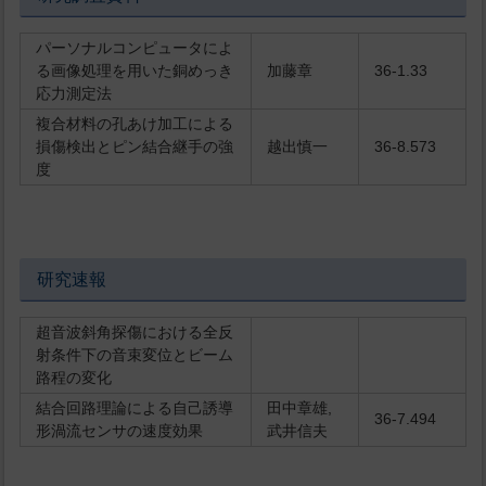
パーソナルコンピュータによ
る画像処理を用いた銅めっき
加藤章
36-1.33
応力測定法
複合材料の孔あけ加工による
損傷検出とピン結合継手の強
越出慎一
36-8.573
度
研究速報
超音波斜角探傷における全反
射条件下の音束変位とビーム
路程の変化
結合回路理論による自己誘導
田中章雄,
36-7.494
形渦流センサの速度効果
武井信夫