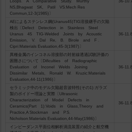
Loops. A Comparative Study. Murthy
36-10.
NS,Bhagwat SK, Patil VS:Mech Res
Commun,12-3(1985)〕
AEによるステンレス鋼(Uranus45)TIG溶接継手の欠陥
検出〔Defect Detection in Stainless Steel
Uranus 45 TIG-Welded Joints by Acoustic
36-11.
Emission, V. Dal Re, B. Birole and F .
Cipri:Materials Evaluation,45-3(1987)〕
異種金属のインコネル溶接部の対射線透過試験評価の
困難さについて〔Dificulties of Radiographic
Evaluation of Inconel Welds Joining
36-11.
Dissimilar Metals, Ronald W. Kruzic:Materials
Evaluation,44-11(1986)〕
セラミック中のモデル欠陥超音波特性(その1):ガラズ
製のボイドー理論と実際〔Ultrasonic
Characterization of Model Defects in
36-11.
Ceramics(Part 1):Voids in Glass,Theory and
Practice,A Stockman and P.S.
Nicholson:Materials Evaluation,44-May(1986)〕
インピーダンス平面位相解析渦流装置の紹介と航空機