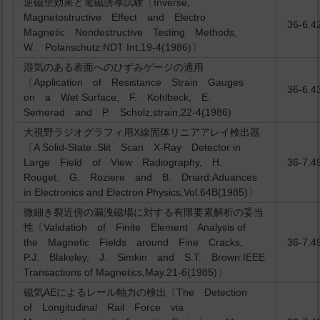
逆磁歪効果と電磁誘導試験〔Inverse,
Magnetostructive Effect and Electro
36-6.4
Magnetic Nondestructive Testing Methods,
W. Polanschutz:NDT Int,19-4(1986)〕
湿気のある表面へのひずみゲージの適用
〔Application of Resistance Strain Gauges
36-6.4
on a Wet Surface, F. Kohlbeck, E.
Semerad and P. Scholz;strain,22-4(1986)
大視野ラジオグラフィ用X線固体リニアアレイ検出器
〔A Solid-State .Slit Scan X-Ray Detector in
Large Field of View Radiography, H.
36-7.4
Rouget, G. Roziere and B. Driard:Aduances
in Electronics and Electron Physics,Vol.64B(1985)〕
微細き裂近傍の漏洩磁場に対する有限要素解析の妥当
性〔Validatioh of Finite Element Analysis of
the Magnetic Fields around Fine Cracks,
36-7.4
P.J. Blakeley, J. Simkin and S.T. Brown:IEEE
Transactions of Magnetics,May.21-6(1985)〕
磁気AEによるレール軸力の検出〔The Detection
of Longitudinal Rail Force via