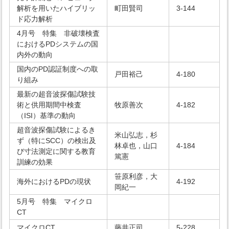
解析を用いたハイブリッ
町田賢司
3-144
ド応力解析
4月号 特集 非破壊検査
におけるPDシステムの国
内外の動向
国内のPD認証制度への取
戸田裕己
4-180
り組み
最新の超音波探傷試験技
術と供用期間中検査
牧原善次
4-182
（ISI）基準の動向
超音波探傷試験によるき
米山弘志，杉
ず（特にSCC）の検出及
林卓也，山口
4-184
び寸法測定に関する教育
篤憲
訓練の効果
笹原利彦，大
海外におけるPDの現状
4-192
岡紀一
5月号 特集 マイクロ
CT
マイクロCT
藤井正司
5-228