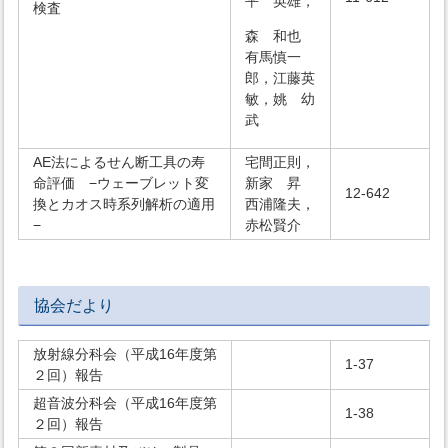
平 英雄，
検査
森 和也
有馬慎一
郎，江藤英
敏，姚 幼
武
AE法によるせん断工具の寿
宅間正則，
命評価 −ウェーブレット変
新家 昇
12-642
換とカオス時系列解析の適用
西浦隆夫，
−
赤松賢介
協会だより
放射線分科会（平成16年度第
1-37
２回）報告
超音波分科会（平成16年度第
1-38
２回）報告