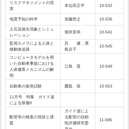
リスクマネジメントの現
本位田正平
10-532
実
地震予知の科学
加藤照之
10-536
土石流発生現象とシミュ
堀井宣幸
10-541
レーション
監視カメラによる人体と
呂 健，濱
10-545
移動体追跡
島京子
コンピュータモデルを用
いた自動車事故における
江島 晋
10-549
人体傷害メカニズムの解
明
自動車の衝突試験
鷹取 収
10-553
11月号 特集 ガイド波
による探傷II
ガイド波によ
配管等の検査の現状と課
る配管の信頼
11-586
題
性評価研究委