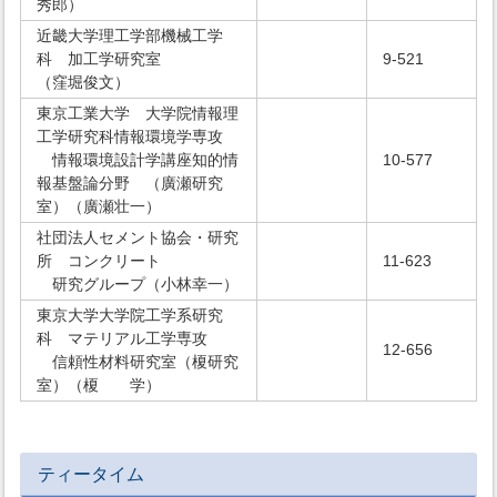
秀郎）
近畿大学理工学部機械工学
科 加工学研究室
9-521
（窪堀俊文）
東京工業大学 大学院情報理
工学研究科情報環境学専攻
情報環境設計学講座知的情
10-577
報基盤論分野 （廣瀬研究
室）（廣瀬壮一）
社団法人セメント協会・研究
所 コンクリート
11-623
研究グループ（小林幸一）
東京大学大学院工学系研究
科 マテリアル工学専攻
12-656
信頼性材料研究室（榎研究
室）（榎 学）
ティータイム