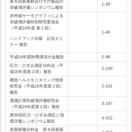
第８回新素材及びその製品の
1-39
非破壊評価シンポジウム報告
赤外線サーモグラフィによる
非破壊評価特別研究委員会
（平成16年度 第１回）
1-40
ハンドブック出版 記念セミ
ナー 報告
平成16年度秋季講演大会報告
2-98
応力・ひずみ測定分科会（平
2-100
成16年度第２回）報告
構造ヘルスモニタリング技術
研究会（平成16年度第２回）
2-101
報告
電場計測非破壊評価研究会
3-167
（平成16年度第２回）報告
第36回応力・ひずみ測定と強
4-212
度評価シンポジウム報告
表面探傷分科会 第８回表面