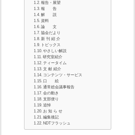
報告・展望
報 告
解 説
資料
論 文
協会だより
新 刊 紹 介
トピックス
やさしい解説
研究室紹介
ティータイム
文 献 紹介
コンテンツ・サービス
口 絵
通常総会議事報告
会の動き
支部便り
追悼
お 知 ら せ
編集後記
NDTフラッシュ