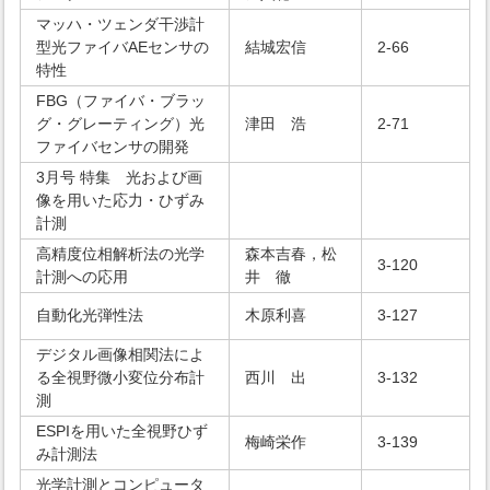
マッハ・ツェンダ干渉計
型光ファイバAEセンサの
結城宏信
2-66
特性
FBG（ファイバ・ブラッ
グ・グレーティング）光
津田 浩
2-71
ファイバセンサの開発
3月号 特集 光および画
像を用いた応力・ひずみ
計測
高精度位相解析法の光学
森本吉春，松
3-120
計測への応用
井 徹
自動化光弾性法
木原利喜
3-127
デジタル画像相関法によ
る全視野微小変位分布計
西川 出
3-132
測
ESPIを用いた全視野ひず
梅崎栄作
3-139
み計測法
光学計測とコンピュータ