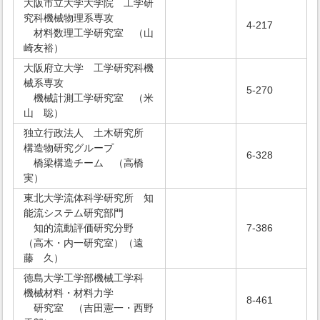
大阪市立大学大学院 工学研
究科機械物理系専攻
4-217
材料数理工学研究室 （山
崎友裕）
大阪府立大学 工学研究科機
械系専攻
5-270
機械計測工学研究室 （米
山 聡）
独立行政法人 土木研究所
構造物研究グループ
6-328
橋梁構造チーム （高橋
実）
東北大学流体科学研究所 知
能流システム研究部門
知的流動評価研究分野
7-386
（高木・内一研究室）（遠
藤 久）
徳島大学工学部機械工学科
機械材料・材料力学
8-461
研究室 （吉田憲一・西野