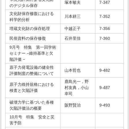
塚本敏夫
7-347
のデジタル保存
文化財保存修復における
川本耕三
7-352
科学的分析
埋蔵文化財の保存処理
中越正子
7-356
民俗資料の保存修復
石井里佳
7-360
9月号 特集 第一回学術
セミナー −維持基準と欠
陥評価 −
原子力発電設備の健全性
山本哲也
9-482
評価制度の整備について
鹿島光一，野
原子力維持規格における
村友典，小山
9-487
検査と欠陥評価
幸司
破壊力学に基づいた各種
阪野賢治
9-493
欠陥評価法の概要
10月号 特集 安全と災
害予防