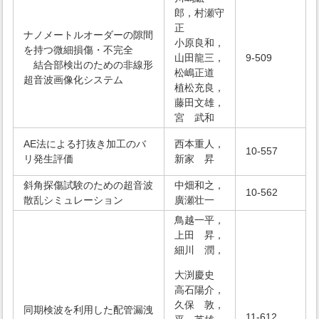
郎，村瀬守
正
ナノメートルオーダーの隙間
小原良和，
を持つ微細損傷・不完全
山田龍三，
9-509
結合部検出のための非線形
松嶋正道
超音波画像化システム
植松充良，
藤田文雄，
宮 武和
AE法による打抜き加工のバ
西本重人，
10-557
リ発生評価
新家 昇
斜角探傷試験のための超音波
中畑和之，
10-562
散乱シミュレーション
廣瀬壮一
鳥越一平，
上田 昇，
細川 潤，
大渕慶史
高石陽介，
久保 敦，
同期検波を利用した配管漏洩
11-612