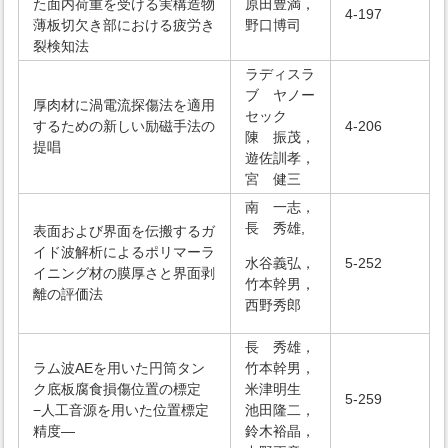
た面内荷重を受ける実構造物
原田豊満，
4-197
薄板切欠き部における疲労き
野口博司
裂検知法
ラディスラ
ブ ヤノー
厚肉材に渦電流探傷法を適用
セック
するための新しい励磁手法の
4-206
陳 振茂，
提唱
遊佐訓孝，
宮 健三
南 一志，
長 秀雄,
表面および界面を伝搬するガ
イド波解析によるポリマーラ
水谷義弘，
5-252
イニング材の膜厚さと界面剥
竹本幹男，
離の評価法
西野秀郎
長 秀雄，
ラム波AEを用いた円筒タン
竹本幹男，
ク底板腐食損傷位置の標定
米津明生
5-259
−人工音源を用いた位置標定
池田隆二，
精度―
鈴木裕晶，