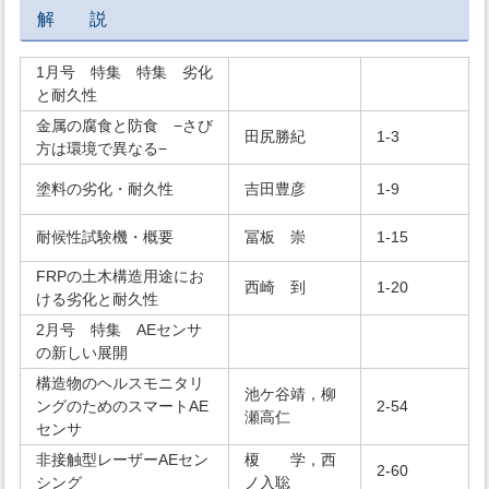
解 説
1月号 特集 特集 劣化
と耐久性
金属の腐食と防食 −さび
田尻勝紀
1-3
方は環境で異なる−
塗料の劣化・耐久性
吉田豊彦
1-9
耐候性試験機・概要
冨板 崇
1-15
FRPの土木構造用途にお
西崎 到
1-20
ける劣化と耐久性
2月号 特集 AEセンサ
の新しい展開
構造物のヘルスモニタリ
池ケ谷靖，柳
ングのためのスマートAE
2-54
瀬高仁
センサ
非接触型レーザーAEセン
榎 学，西
2-60
シング
ノ入聡