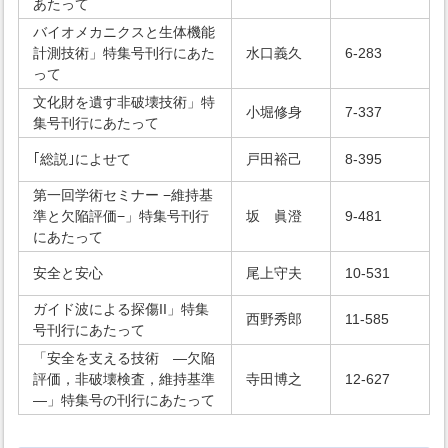
あたって
バイオメカニクスと生体機能
計測技術」特集号刊行にあた
水口義久
6-283
って
文化財を遺す非破壊技術」特
小堀修身
7-337
集号刊行にあたって
｢総説｣によせて
戸田裕己
8-395
第一回学術セミナー −維持基
準と欠陥評価−」特集号刊行
坂 眞澄
9-481
にあたって
安全と安心
尾上守夫
10-531
ガイド波による探傷II」特集
西野秀郎
11-585
号刊行にあたって
「安全を支える技術 ―欠陥
評価，非破壊検査，維持基準
寺田博之
12-627
―」特集号の刊行にあたって