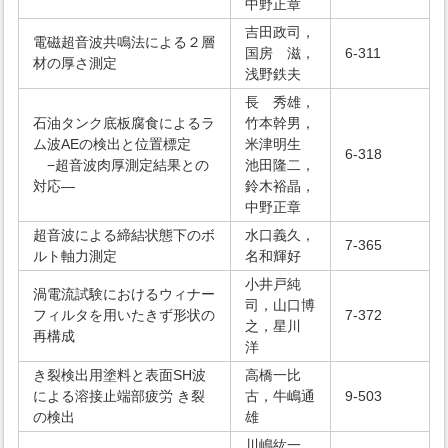
中野正章
吉田政司，
電磁超音波共鳴法による２層
国房 滋，
6-311
材の厚さ測定
浅野鉄夫
長 秀雄，
石油タンク底板腐食によるラ
竹本幹男，
ム波AEの検出と位置標定
米津明生
6-318
−超音波肉厚測定結果との
池田隆二，
対応―
鈴木裕晶，
中野正章
超音波による締結状態下のボ
水口義久，
7-365
ルト軸力測定
名和輝好
小井戸純
渦電流試験におけるウィナー
司，山口博
フィルタを用いたきず形状の
7-372
之，星川
再構成
洋
き裂検出用塗料と表面SH波
高橋一比
による溶接止端部疲労 き裂
古，牛嶋通
9-503
の検出
雄
川嶋紘一