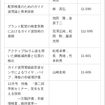
員会
配管検査のためのガイド
林 高弘
11-590
波理論と将来技術
池田 隆，金
原了二
プラント配管の検査実務
におけるガイド波技術の
宮澤正純，松
111-595
展開
岡 勲，藤原
光明
アクティブSoラム波を用
松尾卓摩，
いた鋼板減肉量と位置の
長 秀雄，竹
11-601
検出
本幹男
ガイド波用電磁超音波セ
ンサによるワイヤ，パイ
山崎友裕
11-606
プ，薄板の非破壊評価
12月号 特集 「第二回
学術セミナー」安全を支
える技術
―欠陥評価，非破
壊検査，維持基準―