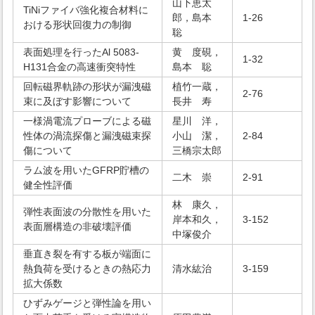
山下恵太
TiNiファイバ強化複合材料に
郎，島本
1-26
おける形状回復力の制御
聡
表面処理を行ったAl 5083-
黄 度硯，
1-32
H131合金の高速衝突特性
島本 聡
回転磁界軌跡の形状が漏洩磁
植竹一蔵，
2-76
束に及ぼす影響について
長井 寿
一様渦電流プローブによる磁
星川 洋，
性体の渦流探傷と漏洩磁束探
小山 潔，
2-84
傷について
三橋宗太郎
ラム波を用いたGFRP貯槽の
二木 崇
2-91
健全性評価
林 康久，
弾性表面波の分散性を用いた
岸本和久，
3-152
表面層構造の非破壊評価
中塚俊介
垂直き裂を有する板が端面に
熱負荷を受けるときの熱応力
清水紘治
3-159
拡大係数
ひずみゲージと弾性論を用い