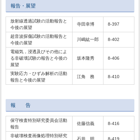
報告・展望
放射線透過試験の活動報告と
寺田幸博
8-397
今後の展望
超音波探傷試験の活動報告と
川嶋紘一郎
8-402
今後の展望
電磁気，浸透及びその他によ
る非破壊試験の報告と今後の
坂本隆秀
8-406
展望
実験応力・ひずみ解析の活動
江角 務
8-410
報告と今後の展望
報 告
保守検査特別研究委員会活動
佐藤信義
8-416
報告
非破壊検査画像処理特別研究
石井 明
8-419