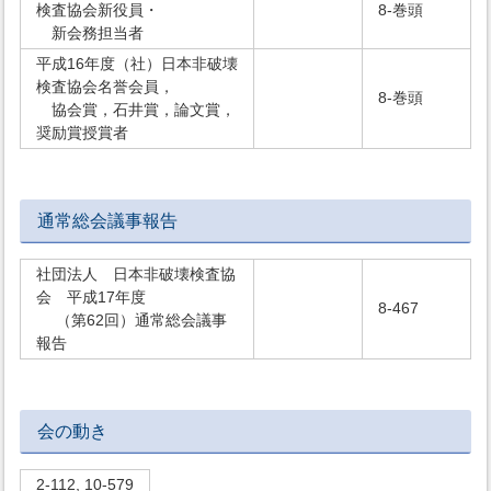
検査協会新役員・
8-巻頭
新会務担当者
平成16年度（社）日本非破壊
検査協会名誉会員，
8-巻頭
協会賞，石井賞，論文賞，
奨励賞授賞者
通常総会議事報告
社団法人 日本非破壊検査協
会 平成17年度
8-467
（第62回）通常総会議事
報告
会の動き
2-112, 10-579