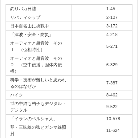
釣りバカ日誌
1-45
リバティシップ
2-107
日本百名山に挑戦中
3-172
「津波・安全・防災」
4-218
オーディオと超音波 その
5-271
１ （位相特性）
オーディオと超音波 その
２ （空中伝播，固体内伝
6-329
播）
科学・技術が難しいと思われ
7-387
るのはなぜか
ハイク
8-462
世の中猫も杓子もデジタル・
9-522
デジタル
「イランのペルシャ人」
10-578
琴・三味線の弦とガンマ線照
11-624
射