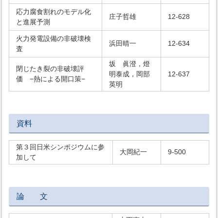
応力腐食割れのモデル化
庄子哲雄
12-628
と進展予測
火力発電設備の非破壊検
浜田晴一
12-634
査
坂 眞澄，燈
閉じたき裂の非破壊評
明泰成，岡部
12-637
価 −熱による開口策−
英明
資料
第３回日米シンポジウムに参
大岡紀一
9-500
加して
論 文