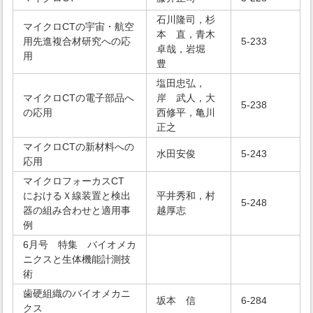
石川隆司，杉
マイクロCTの宇宙・航空
本 直，青木
用先進複合材研究への応
5-233
卓哉，岩堀
用
豊
塩田忠弘，
マイクロCTの電子部品へ
岸 武人，大
5-238
の応用
西修平，亀川
正之
マイクロCTの新材料への
水田安俊
5-243
応用
マイクロフォーカスCT
におけるＸ線装置と検出
平井秀和，村
5-248
器の組み合わせと適用事
越厚志
例
6月号 特集 バイオメカ
ニクスと生体機能計測技
術
歯硬組織のバイオメカニ
坂本 信
6-284
クス