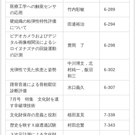
医療工学への触覚センサ
竹内彰敏
6-289
の応用
硬組織の粘弾性特性評価
田邊裕治
6-294
について
ビデオカメラおよびデジ
タル画像相関法によるシ
豊岡 了
6-298
ロイヌナズナの回旋運動
の計測
中川博文，北
光弾性で見た疾患と姿勢
村純一，飯沼
6-302
和三
踵骨音速による骨粗鬆症
水口義久
6-307
診断評価
7月号 特集 文化財を遺
す非破壊技術
文化財保存の意義と役割
植田直見
7-338
歴史を映すＸ線透過試験
村田忠繁
7-343
３次元計測による文化財