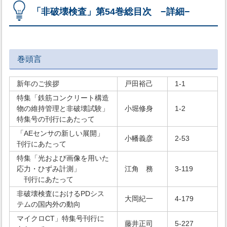
「非破壊検査」第54巻総目次 −詳細−
巻頭言
新年のご挨拶
戸田裕己
1-1
特集「鉄筋コンクリート構造
物の維持管理と非破壊試験」
小堀修身
1-2
特集号の刊行にあたって
「AEセンサの新しい展開」
小幡義彦
2-53
刊行にあたって
特集「光および画像を用いた
応力・ひずみ計測」
江角 務
3-119
刊行にあたって
非破壊検査におけるPDシス
大岡紀一
4-179
テムの国内外の動向
マイクロCT」特集号刊行に
藤井正司
5-227