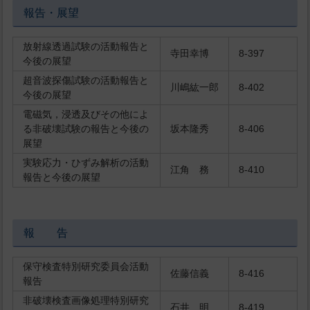
報告・展望
放射線透過試験の活動報告と
寺田幸博
8-397
今後の展望
超音波探傷試験の活動報告と
川嶋紘一郎
8-402
今後の展望
電磁気，浸透及びその他によ
る非破壊試験の報告と今後の
坂本隆秀
8-406
展望
実験応力・ひずみ解析の活動
江角 務
8-410
報告と今後の展望
報 告
保守検査特別研究委員会活動
佐藤信義
8-416
報告
非破壊検査画像処理特別研究
石井 明
8-419