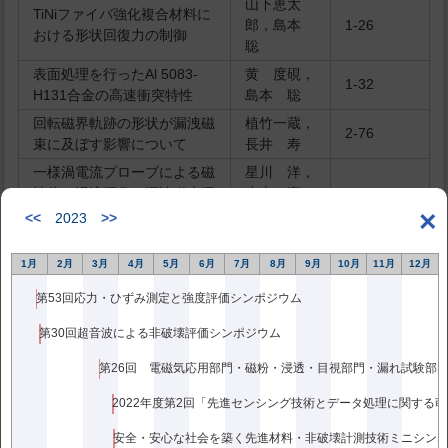
山下恵太
TiNiファイバ強化複合材料に
郎，島本
1-26
おける形状回復力の制御
聡
表面処理を行ったAl 5083-
黄 度硯，
1-32
H131合金の高速衝突特性
島本 聡
回転磁界軌跡の形状が漏洩磁
植竹一蔵，
2-76
束に及ぼす影響について
長井 寿
一様渦電流プローブによる磁
星川 洋，
性体の渦流探傷と漏洩磁束探
小山 潔，
2-84
×
傷について
三橋宗太郎
<<
2023
>>
ラム波を用いたGFRP貯槽の
二木 崇
2-91
健全性評価
1月
2月
3月
4月
5月
6月
7月
8月
9月
10月
11月
12月
林 康久，
第53回応力・ひずみ測定と強度評価シンポジウム
弾性表面波の分散性を用いた
岸本和久，
3-152
表面層構造の非破壊評価
中塚俊介
第30回超音波による非破壊評価シンポジウム
垂直き裂を有する板が端面に
熱負荷を受けるときの熱応力
清水紘治
3-159
拡大係数
2022年度第2回「先進センシング技術とデータ処理に関する
ひずみゲージと弾性論を用い
安全・安心な社会を築く先進材料・非破壊計測技術ミニシン