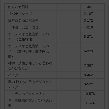
釣りバカ日誌
1-45
リバティシップ
2-107
日本百名山に挑戦中
3-172
「津波・安全・防災」
4-218
オーディオと超音波 その
5-271
１ （位相特性）
オーディオと超音波 その
２ （空中伝播，固体内伝
6-329
播）
科学・技術が難しいと思われ
7-387
るのはなぜか
ハイク
8-462
世の中猫も杓子もデジタル・
9-522
デジタル
「イランのペルシャ人」
10-578
琴・三味線の弦とガンマ線照
11-624
射