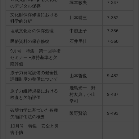
塚本敏夫
7-347
のデジタル保存
文化財保存修復における
川本耕三
7-352
科学的分析
埋蔵文化財の保存処理
中越正子
7-356
民俗資料の保存修復
石井里佳
7-360
9月号 特集 第一回学術
セミナー −維持基準と欠
陥評価 −
原子力発電設備の健全性
山本哲也
9-482
評価制度の整備について
鹿島光一，野
原子力維持規格における
村友典，小山
9-487
検査と欠陥評価
幸司
破壊力学に基づいた各種
阪野賢治
9-493
欠陥評価法の概要
10月号 特集 安全と災
害予防