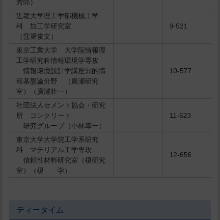
秀郎）
近畿大学理工学部機械工学
科 加工学研究室
9-521
（窪堀俊文）
東京工業大学 大学院情報理
工学研究科情報環境学専攻
情報環境設計学講座知的情
10-577
報基盤論分野 （廣瀬研究
室）（廣瀬壮一）
社団法人セメント協会・研究
所 コンクリート
11-623
研究グループ（小林幸一）
東京大学大学院工学系研究
科 マテリアル工学専攻
12-656
信頼性材料研究室（榎研究
室）（榎 学）
ティータイム