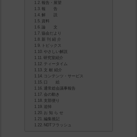
報告・展望
報 告
解 説
資料
論 文
協会だより
新 刊 紹 介
トピックス
やさしい解説
研究室紹介
ティータイム
文 献 紹介
コンテンツ・サービス
口 絵
通常総会議事報告
会の動き
支部便り
追悼
お 知 ら せ
編集後記
NDTフラッシュ