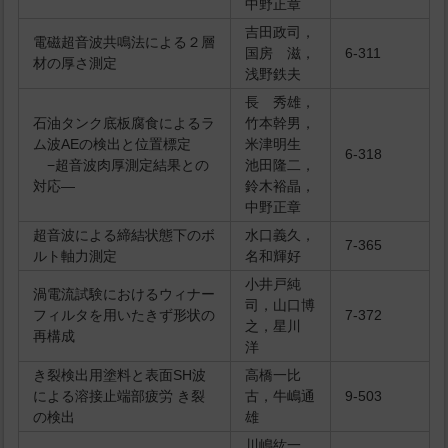
中野正章
吉田政司，
電磁超音波共鳴法による２層
国房 滋，
6-311
材の厚さ測定
浅野鉄夫
長 秀雄，
石油タンク底板腐食によるラ
竹本幹男，
ム波AEの検出と位置標定
米津明生
6-318
−超音波肉厚測定結果との
池田隆二，
対応―
鈴木裕晶，
中野正章
超音波による締結状態下のボ
水口義久，
7-365
ルト軸力測定
名和輝好
小井戸純
渦電流試験におけるウィナー
司，山口博
フィルタを用いたきず形状の
7-372
之，星川
再構成
洋
き裂検出用塗料と表面SH波
高橋一比
による溶接止端部疲労 き裂
古，牛嶋通
9-503
の検出
雄
川嶋紘一