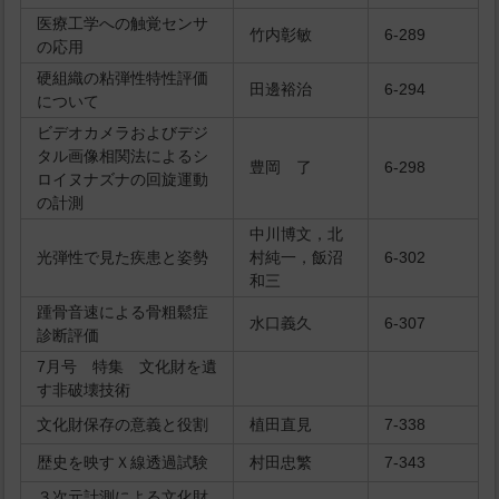
医療工学への触覚センサ
竹内彰敏
6-289
の応用
硬組織の粘弾性特性評価
田邊裕治
6-294
について
ビデオカメラおよびデジ
タル画像相関法によるシ
豊岡 了
6-298
ロイヌナズナの回旋運動
の計測
中川博文，北
光弾性で見た疾患と姿勢
村純一，飯沼
6-302
和三
踵骨音速による骨粗鬆症
水口義久
6-307
診断評価
7月号 特集 文化財を遺
す非破壊技術
文化財保存の意義と役割
植田直見
7-338
歴史を映すＸ線透過試験
村田忠繁
7-343
３次元計測による文化財