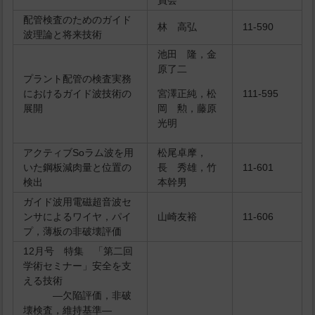
員会
配管検査のためのガイド
林 高弘
11-590
波理論と将来技術
池田 隆，金
原了二
プラント配管の検査実務
におけるガイド波技術の
宮澤正純，松
111-595
展開
岡 勲，藤原
光明
アクティブSoラム波を用
松尾卓摩，
いた鋼板減肉量と位置の
長 秀雄，竹
11-601
検出
本幹男
ガイド波用電磁超音波セ
ンサによるワイヤ，パイ
山崎友裕
11-606
プ，薄板の非破壊評価
12月号 特集 「第二回
学術セミナー」安全を支
える技術
―欠陥評価，非破
壊検査，維持基準―