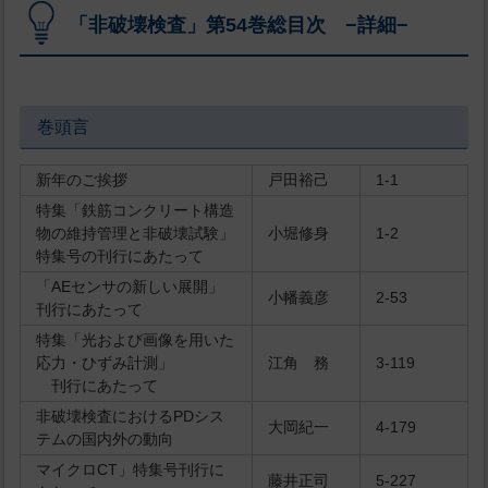
「非破壊検査」第54巻総目次 −詳細−
巻頭言
新年のご挨拶
戸田裕己
1-1
特集「鉄筋コンクリート構造
物の維持管理と非破壊試験」
小堀修身
1-2
特集号の刊行にあたって
「AEセンサの新しい展開」
小幡義彦
2-53
刊行にあたって
特集「光および画像を用いた
応力・ひずみ計測」
江角 務
3-119
刊行にあたって
非破壊検査におけるPDシス
大岡紀一
4-179
テムの国内外の動向
マイクロCT」特集号刊行に
藤井正司
5-227