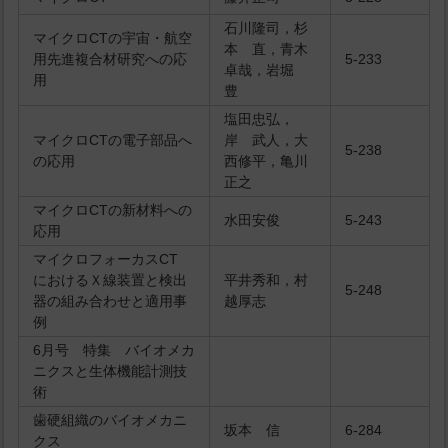
石川隆司，杉
マイクロCTの宇宙・航空
本 直，青木
用先進複合材研究への応
5-233
卓哉，岩堀
用
豊
塩田忠弘，
マイクロCTの電子部品へ
岸 武人，大
5-238
の応用
西修平，亀川
正之
マイクロCTの新材料への
水田安俊
5-243
応用
マイクロフォーカスCT
におけるＸ線装置と検出
平井秀和，村
5-248
器の組み合わせと適用事
越厚志
例
6月号 特集 バイオメカ
ニクスと生体機能計測技
術
歯硬組織のバイオメカニ
坂本 信
6-284
クス