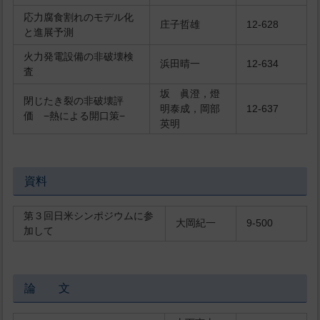
応力腐食割れのモデル化
庄子哲雄
12-628
と進展予測
火力発電設備の非破壊検
浜田晴一
12-634
査
坂 眞澄，燈
閉じたき裂の非破壊評
明泰成，岡部
12-637
価 −熱による開口策−
英明
資料
第３回日米シンポジウムに参
大岡紀一
9-500
加して
論 文