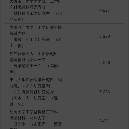
大阪市立大学大学院 工学研
究科機械物理系専攻
4-217
材料数理工学研究室 （山
崎友裕）
大阪府立大学 工学研究科機
械系専攻
5-270
機械計測工学研究室 （米
山 聡）
独立行政法人 土木研究所
構造物研究グループ
6-328
橋梁構造チーム （高橋
実）
東北大学流体科学研究所 知
能流システム研究部門
知的流動評価研究分野
7-386
（高木・内一研究室）（遠
藤 久）
徳島大学工学部機械工学科
機械材料・材料力学
8-461
研究室 （吉田憲一・西野