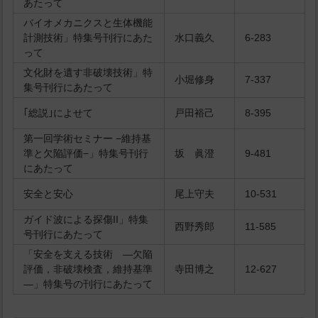
あたって
バイオメカニクスと生体機能
計測技術」特集号刊行にあた
水口義久
6-283
って
文化財を遺す非破壊技術」特
小堀修身
7-337
集号刊行にあたって
｢総説｣によせて
戸田裕己
8-395
第一回学術セミナー −維持基
準と欠陥評価−」特集号刊行
坂 眞澄
9-481
にあたって
安全と安心
尾上守夫
10-531
ガイド波による探傷II」特集
西野秀郎
11-585
号刊行にあたって
「安全を支える技術 ―欠陥
評価，非破壊検査，維持基準
寺田博之
12-627
―」特集号の刊行にあたって