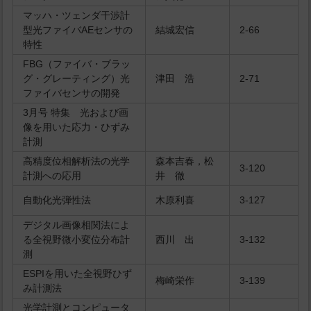
マッハ・ツェンダ干渉計
型光ファイバAEセンサの
結城宏信
2-66
特性
FBG（ファイバ・ブラッ
グ・グレーティング）光
津田 浩
2-71
ファイバセンサの開発
3月号 特集 光および画
像を用いた応力・ひずみ
計測
高精度位相解析法の光学
森本吉春，松
3-120
計測への応用
井 徹
自動化光弾性法
木原利喜
3-127
デジタル画像相関法によ
る全視野微小変位分布計
西川 出
3-132
測
ESPIを用いた全視野ひず
梅崎栄作
3-139
み計測法
光学計測とコンピュータ