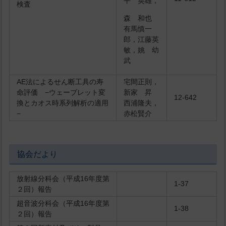
平 英雄，
検査
森 和也
有馬慎一
郎，江藤英
敏，姚 幼
武
AE法によるせん断工具の寿
宅間正則，
命評価 −ウェーブレット変
新家 昇
12-642
換とカオス時系列解析の適用
西浦隆夫，
−
赤松賢介
協会だより
放射線分科会（平成16年度第
1-37
２回）報告
超音波分科会（平成16年度第
1-38
２回）報告