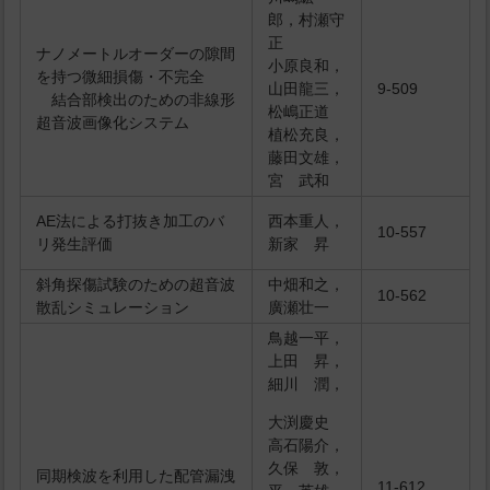
郎，村瀬守
正
ナノメートルオーダーの隙間
小原良和，
を持つ微細損傷・不完全
山田龍三，
9-509
結合部検出のための非線形
松嶋正道
超音波画像化システム
植松充良，
藤田文雄，
宮 武和
AE法による打抜き加工のバ
西本重人，
10-557
リ発生評価
新家 昇
斜角探傷試験のための超音波
中畑和之，
10-562
散乱シミュレーション
廣瀬壮一
鳥越一平，
上田 昇，
細川 潤，
大渕慶史
高石陽介，
久保 敦，
同期検波を利用した配管漏洩
11-612