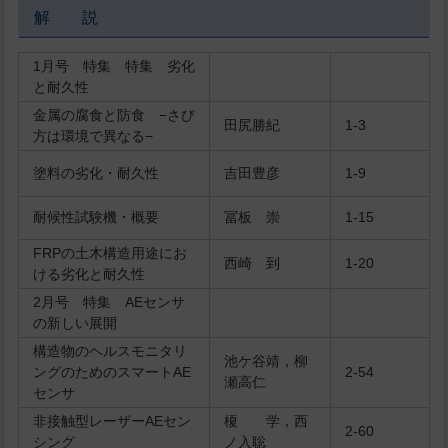
解 説
1月号 特集 特集 劣化
と耐久性
金属の腐食と防食 −さび
田尻勝紀
1-3
方は環境で異なる−
塗料の劣化・耐久性
吉田豊彦
1-9
耐候性試験機・概要
冨板 崇
1-15
FRPの土木構造用途にお
西崎 到
1-20
ける劣化と耐久性
2月号 特集 AEセンサ
の新しい展開
構造物のヘルスモニタリ
池ケ谷靖，柳
ングのためのスマートAE
2-54
瀬高仁
センサ
非接触型レーザーAEセン
榎 学，西
2-60
シング
ノ入聡