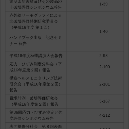
第８回新素材及びその製品の
1-39
非破壊評価シンポジウム報告
赤外線サーモグラフィによる
非破壊評価特別研究委員会
（平成16年度 第１回）
1-40
ハンドブック出版 記念セミ
ナー 報告
平成16年度秋季講演大会報告
2-98
応力・ひずみ測定分科会（平
2-100
成16年度第２回）報告
構造ヘルスモニタリング技術
研究会（平成16年度第２回）
2-101
報告
電場計測非破壊評価研究会
3-167
（平成16年度第２回）報告
第36回応力・ひずみ測定と強
4-212
度評価シンポジウム報告
表面探傷分科会 第８回表面