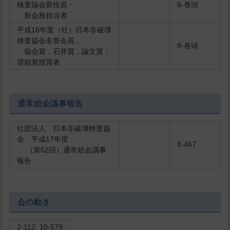
検査協会新役員・
8-巻頭
新会務担当者
平成16年度（社）日本非破壊
検査協会名誉会員，
8-巻頭
協会賞，石井賞，論文賞，
奨励賞授賞者
通常総会議事報告
社団法人 日本非破壊検査協
会 平成17年度
8-467
（第62回）通常総会議事
報告
会の動き
2-112, 10-579