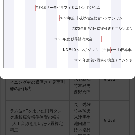
た面内荷重を受ける実構造物
原田豊満，
4-197
薄板切欠き部における疲労き
野口博司
赤外線サーモグラフィミニシンポジウム
裂検知法
2023年度 非破壊検査総合シンポジウム
ラディスラ
ブ ヤノー
2023年度第1回保守検査ミニシンポジ
厚肉材に渦電流探傷法を適用
セック
するための新しい励磁手法の
4-206
2023年度 秋季講演大会
陳 振茂，
提唱
遊佐訓孝，
NDE4.0 シンポジウム （主催 (一社)日本
宮 健三
2023年度 第2回保守検査ミニシンポ
南 一志，
長 秀雄,
表面および界面を伝搬するガ
イド波解析によるポリマーラ
水谷義弘，
5-252
イニング材の膜厚さと界面剥
竹本幹男，
離の評価法
西野秀郎
長 秀雄，
ラム波AEを用いた円筒タン
竹本幹男，
ク底板腐食損傷位置の標定
米津明生
5-259
−人工音源を用いた位置標定
池田隆二，
精度―
鈴木裕晶，