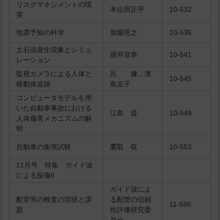
リスクマネジメントの現
本位田正平
10-532
実
地震予知の科学
加藤照之
10-536
土石流発生現象とシミュ
堀井宣幸
10-541
レーション
監視カメラによる人体と
呂 健，濱
10-545
移動体追跡
島京子
コンピュータモデルを用
いた自動車事故における
江島 晋
10-549
人体傷害メカニズムの解
明
自動車の衝突試験
鷹取 収
10-553
11月号 特集 ガイド波
による探傷II
ガイド波によ
配管等の検査の現状と課
る配管の信頼
11-586
題
性評価研究委