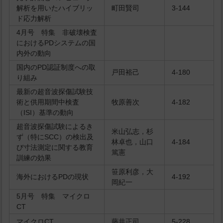
解析を用いたハイブリッ
町田賢司
3-144
ド応力解析
4月号 特集 非破壊検査
におけるPDシステムの国
内外の動向
国内のPD認証制度への取
戸田裕己
4-180
り組み
最新の超音波探傷試験技
術と供用期間中検査
牧原善次
4-182
（ISI）基準の動向
超音波探傷試験によるき
米山弘志，杉
ず（特にSCC）の検出及
林卓也，山口
4-184
び寸法測定に関する教育
篤憲
訓練の効果
笹原利彦，大
海外におけるPDの現状
4-192
岡紀一
5月号 特集 マイクロ
CT
マイクロCT
藤井正司
5-228