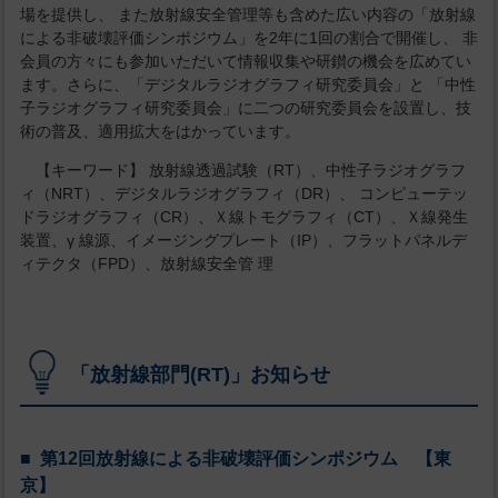
場を提供し、 また放射線安全管理等も含めた広い内容の「放射線
による非破壊評価シンポジウム」を2年に1回の割合で開催し、 非
会員の方々にも参加いただいて情報収集や研鑚の機会を広めてい
ます。さらに、「デジタルラジオグラフィ研究委員会」と 「中性
子ラジオグラフィ研究委員会」に二つの研究委員会を設置し、技
術の普及、適用拡大をはかっています。
【キーワード】 放射線透過試験（RT）、中性子ラジオグラフ
ィ（NRT）、デジタルラジオグラフィ（DR）、 コンピューテッ
ドラジオグラフィ（CR）、Ｘ線トモグラフィ（CT）、Ｘ線発生
装置、γ 線源、イメージングプレート（IP）、フラットパネルデ
ィテクタ（FPD）、放射線安全管 理
「放射線部門(RT)」お知らせ
第12回放射線による非破壊評価シンポジウム 【東
京】