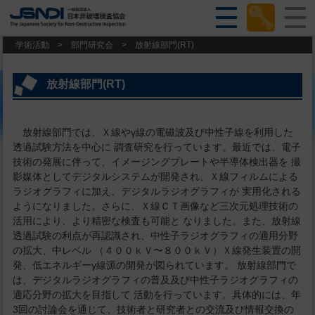
学術活動
>
部門研究会
>
放射線部門(RT)
放射線部門(RT)
放射線部門では、Ｘ線やγ線の電磁波及び中性子線を利用した
透過試験方法を中心に 調査研究を行っています。最近では、電子
技術の発展に伴って、イメージングプレートや半導体検出器を 撮
影媒体としてデジタルシステムが開発され、Ｘ線フィルムによる
ラジオグラフィに加え、デジタルラジオグラフィが 実用化される
ようになりました。さらに、Ｘ線ＣＴ画像など三次元処理技術の
活用により、より精密な検査も可能と なりました。また、放射線
透過試験の利点が再認識され、中性子ラジオグラフィの適用分野
の拡大、中レベル （４００ｋＶ〜８００ｋＶ）Ｘ線発生装置の開
発、低エネルギーγ線源の開発が図られています。 放射線部門で
は、デジタルラジオグラフィの普及及び中性子ラジオグラフィの
適応分野の拡大を目指して 活動を行っています。具体的には、年
3回の討論会を通じて、技術者と研究者との交流及び情報交換の