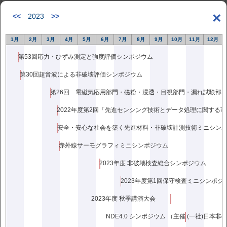
過去のシンポジウム
×
<<
2023
>>
日程：2020年2月13日(木)～14日(金)
1月
2月
3月
4月
5月
6月
7月
8月
9月
10月
11月
12月
プログラム(案)
2020年2月4日更新
第53回応力・ひずみ測定と強度評価シンポジウム
2020年2月13日更新
第30回超音波による非破壊評価シンポジウム
第11回放射線による非破壊評価シンポジウム 【東
2022年度第2回「先進センシング技術とデータ処理に関する
京】
安全・安心な社会を築く先進材料・非破壊計測技術ミニシン
過去のシンポジウム
赤外線サーモグラフィミニシンポジウム
平成30年（2018年）2月1日（木）～2日（金）
2023年度 非破壊検査総合シンポジウム
プログラム
2023年度第1回保守検査ミニシンポジ
2018年2月1日更新
2023年度 秋季講演大会
NDE4.0 シンポジウム （主催 (一社)日本