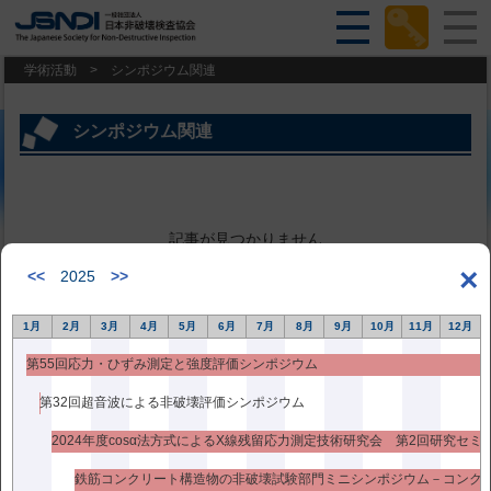
学術活動
>
シンポジウム関連
シンポジウム関連
記事が見つかりません
×
<<
2025
>>
1月
2月
3月
4月
5月
6月
7月
8月
9月
10月
11月
12月
第55回応力・ひずみ測定と強度評価シンポジウム
第32回超音波による非破壊評価シンポジウム
2024年度cosα法方式によるX線残留応力測定技術研究会 第2回研究セミ