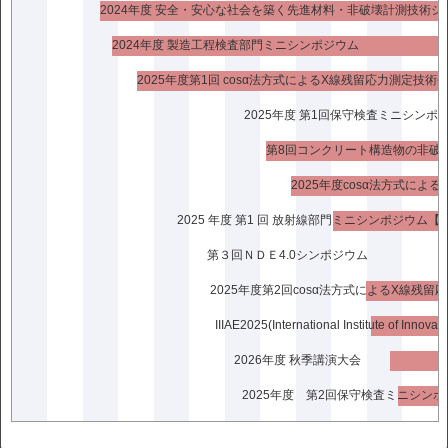
鉄筋コンクリート構造物の非破壊試験部門ミニ
2024年度 安全・安心な社会を築く先進材料・非破壊計測技術シ
シンポジウム－歴史的建造物の保存:調査から補
2024年度 製造工程検査部門ミニシンポジウム
修・補強まで－
2025年度第1回 cosα法方式によるX線残留応力測定技術
日 程：2024年 6月 4日（火）
2025年度 第1回保守検査ミニシンポ
場 所：東京理科大学 森戸記念館
開催形式：ハイブリッド（対面とZoomの併用）
プログラム：⇒
プログラム
2025年度cosα法方式に
2024.04.25更新
2025 年度 第1 回 放射線部門ミニシンポジウム【
第３回ＮＤＥ4.0シンポジウム
鉄筋コンクリート構造物の非破壊試験部門・赤
外線サーモグラフィ部門合同ミニシンポジウム
「社会に価値ある安心・安全の提供をめざして」
日 程：2024年 3月 7日（木）
2026年度 秋季講演大会
場 所：日本非破壊検査協会 亀戸センター（東京都
2025年度 第2回保守検査ミニシン
江東区亀戸2-25-14京阪亀戸ビル6階）
開催形式：対面開催