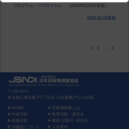
プログラム：⇒
プログラム
（2024年2月8日更新）
2024.02.08更新
2
5
1
…
〒136-0071
東京都江東区亀戸2丁目25-14京阪亀戸ビル10階
HOME
非破壊検査とは
学術活動
教育活動・講習会
資格試験
書籍･試験片･頒布品
当協会について
入会案内