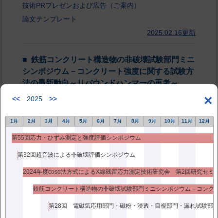
技術PRプレゼンおよび広告（ご案内）
論文テンプレート
2025.02.16更新
鉄筋コンクリート構造物の非破壊試験部門ミニ
シンポジウム－コンクリート強度に関する試験方
法の最新動向～リバウンドハンマーの再考～
×
<<
2025
>>
日 程：2025年 2月 18日（火）
場 所：東京理科大学 森戸記念館
1月
2月
3月
4月
5月
6月
7月
8月
9月
10月
11月
12月
開催形式：対面（WEBなし）
第55回応力・ひずみ測定と強度評価シンポジウム
プログラム：⇒
プログラム
※2025年2月10日（月）更
新
第32回超音波による非破壊評価シンポジウム
参加受付
※申込期日：2025年2月14日（金）★延長し
2024年度cosα法方式によるX線残留応力測定技術研究会 第2回研究セミ
ました
2025.02.07更新