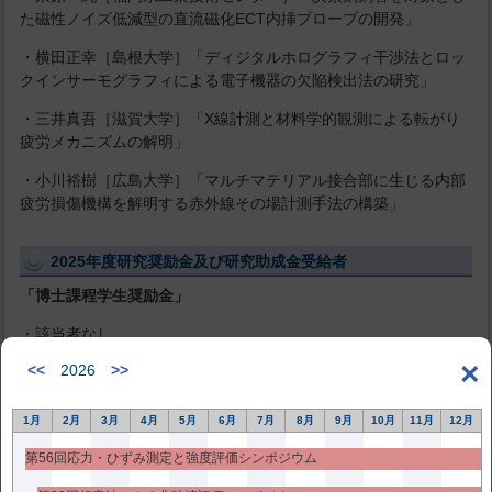
た磁性ノイズ低減型の直流磁化ECT内挿プローブの開発」
・横田正幸［島根大学］「ディジタルホログラフィ干渉法とロッ
クインサーモグラフィによる電子機器の欠陥検出法の研究」
・三井真吾［滋賀大学］「X線計測と材料学的観測による転がり
疲労メカニズムの解明」
・小川裕樹［広島大学］「マルチマテリアル接合部に生じる内部
疲労損傷機構を解明する赤外線その場計測手法の構築」
2025年度研究奨励金及び研究助成金受給者
「博士課程学生奨励金」
・該当者なし
×
<<
2026
>>
「海外発表奨励金」
・サグラジャン アルトウル［(株)CORE技術研究所］「2025
1月
2月
3月
4月
5月
6月
7月
8月
9月
10月
11月
12月
KSNT Annual Spring conference」
第56回応力・ひずみ測定と強度評価シンポジウム
・佐々木良［大阪大学］「2025 International Congress on