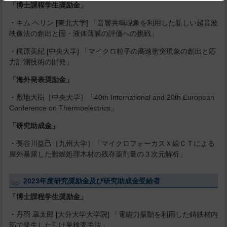
「博士課程学生奨励金」
・キム ヘリン [東北大学] 「音響共鳴現象を利用した新しい超音波
映像法の創出と固・液体薄膜の評価への挑戦」
・梶原美紀 [中央大学] 「マイクロ粒子の高速衝突現象の創出と応
力計測技術の開発」
「海外発表奨励金」
・敷地大樹［中央大学］「40th International and 20th European
Conference on Thermoelectrics」
「研究助成金」
・長谷川益己［九州大学］「マイクロフォーカスＸ線ＣＴによる
屋外暴露した難燃処理木材の残存薬剤量の３次元解析」
2023年度研究奨励金及び研究助成金受給者
「博士課程学生奨励金」
・丹羽 章太郎 [大分大学大学院] 「電磁力振動を利用した鋳鉄材内
部で発生した引け巣検査手法」