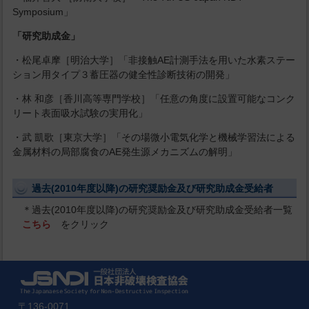
Symposium」
「研究助成金」
・松尾卓摩［明治大学］「非接触AE計測手法を用いた水素ステー
ション用タイプ３蓄圧器の健全性診断技術の開発」
・林 和彦［香川高等専門学校］「任意の角度に設置可能なコンク
リート表面吸水試験の実用化」
・武 凱歌［東京大学］「その場微小電気化学と機械学習法による
金属材料の局部腐食のAE発生源メカニズムの解明」
過去(2010年度以降)の研究奨励金及び研究助成金受給者
＊過去(2010年度以降)の研究奨励金及び研究助成金受給者一覧
こちら
をクリック
〒136-0071