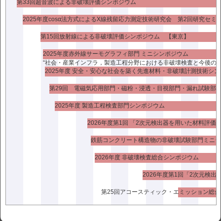
Ultrasonics」
第33回超音波による非破壊評価シンポジウム
・芳川敏樹［東北大学］「2025 KSNT Annual Spring
2025年度cosα法方式によるX線残留応力測定技術研究会 第2回研究セミ
conference」
第15回放射線による非破壊評価シンポジウム 【東京】
・中村眞子［熊本大学］「2025 KSNT Annual Spring
2025年度赤外線サーモグラフィ部門 ミニシンポジウム
conference」
“社会・産業インフラ，製造工程分野における非破壊検査と今後の課
2025年度 安全・安心な社会を築く先進材料・非破壊計測技術シ
・孫 文旭［京都大学］「2025 KSNT Annual Spring
conference」
・山田純花［東京科学大学］「2025 IEEE International
2025年度 製造工程検査部門シンポジウム
Ultrasonics Symposium」
2026年度第1回 「2次元検出器を用いた材料評価
「研究助成金」
・高 炎輝［大分大学］「リモートフィールド渦電流探傷プロー
ブの小型化に関する研究」
2026年度 非破壊検査総合シンポジウム
・遠藤建太［鈴鹿工業高等専門学校］「機械学習アルゴリズムを
用いたパルス渦電流試験による被覆鋼管の局所減肉自動評価」
2024年度研究奨励金及び研究助成金受給者