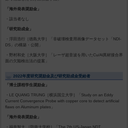
「海外発表奨励金」
・該当者なし
「研究助成金」
・浮田浩行［徳島大学］「非破壊検査用画像データセット「NDI-
DS」の構築・公開」
・野村和史［大阪大学］「レーザ超音波を用いたCu/Al異材接合界
面の欠陥検出法の提案」
2022年度研究奨励金及び研究助成金受給者
「博士課程学生奨励金」
・LE QUANG TRUNG［横浜国立大学］「Study on an Eddy
Current Convergence Probe with copper core to detect artificial
flaws on Aluminum plates」
「海外発表奨励金」
・福井智大 ［防衛大学校］「The 7th US-Japan NDT