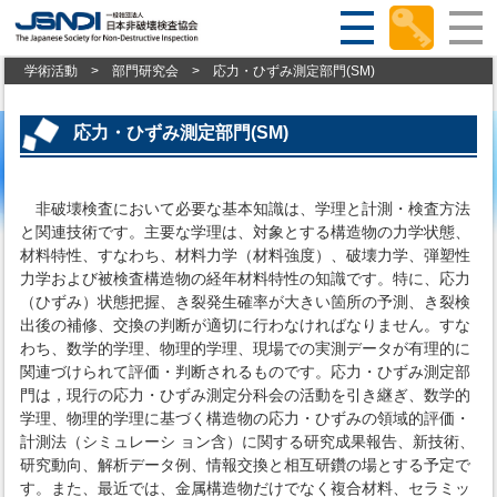
学術活動
>
部門研究会
>
応力・ひずみ測定部門(SM)
応力・ひずみ測定部門(SM)
非破壊検査において必要な基本知識は、学理と計測・検査方法
と関連技術です。主要な学理は、対象とする構造物の力学状態、
材料特性、すなわち、材料力学（材料強度）、破壊力学、弾塑性
力学および被検査構造物の経年材料特性の知識です。特に、応力
（ひずみ）状態把握、き裂発生確率が大きい箇所の予測、き裂検
出後の補修、交換の判断が適切に行わなければなりません。すな
わち、数学的学理、物理的学理、現場での実測データが有理的に
関連づけられて評価・判断されるものです。応力・ひずみ測定部
門は，現行の応力・ひずみ測定分科会の活動を引き継ぎ、数学的
学理、物理的学理に基づく構造物の応力・ひずみの領域的評価・
計測法（シミュレーシ ョン含）に関する研究成果報告、新技術、
研究動向、解析データ例、情報交換と相互研鑽の場とする予定で
す。また、最近では、金属構造物だけでなく複合材料、セラミッ