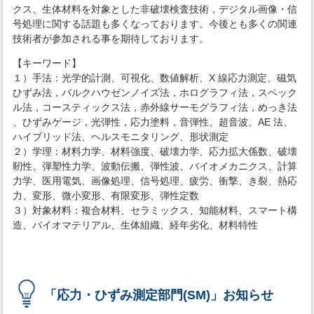
クス、生体材料を対象とした非破壊検査技術，デジタル画像・信
号処理に関する話題も多くなっております。今後とも多くの関連
技術者が参加される事を期待しております。
【キーワード】
１）手法：光学的計測、可視化、数値解析、X 線応力測定、磁気
ひずみ法，バルクハウゼンノイズ法，ホログラフィ法，スペック
ル法，コースティックス法，赤外線サーモグラフィ法，めっき法
、ひずみゲージ，光弾性，応力塗料，音弾性、超音波、AE 法、
ハイブリッド法、ヘルスモニタリング、形状測定
２）学理：材料力学、材料強度、破壊力学、応力拡大係数、破壊
靭性、弾塑性力学、波動伝搬、弾性波、バイオメカニクス、計算
力学、医用電気、画像処理、信号処理、疲労、衝撃、き裂、熱応
力、変形、微小変形、有限変形、弾性定数
３）対象材料：複合材料、セラミックス、知能材料、スマート構
造、バイオマテリアル、生体組織、経年劣化、材料特性
「応力・ひずみ測定部門(SM)」お知らせ