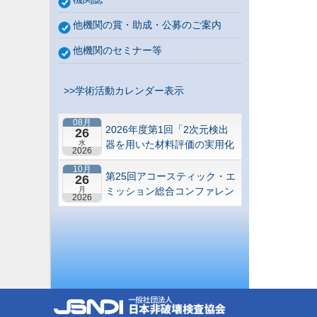
他機関の賞・助成・公募のご案内
他機関のセミナー等
>>学術活動カレンダー表示
08月
2026年度第1回「2次元検出
26
水
器を用いた材料評価の実用化
2026
研究会」研究セミナー
10月
第25回アコースティック・エ
26
月
ミッション総合コンファレン
2026
ス－“音や振動”で拓くNDEの
最前線－【札幌】