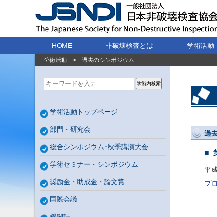
HOME
非破壊検査とは
学術活動
学術活動
>
過去のシンポジウム
学術内検索
学術活動トップページ
部門・研究会
過
総合シンポジウム･秋季講演大会
学術セミナー・シンポジウム
平成
奨励金・助成金・論文賞
プ
国際会議
機関誌