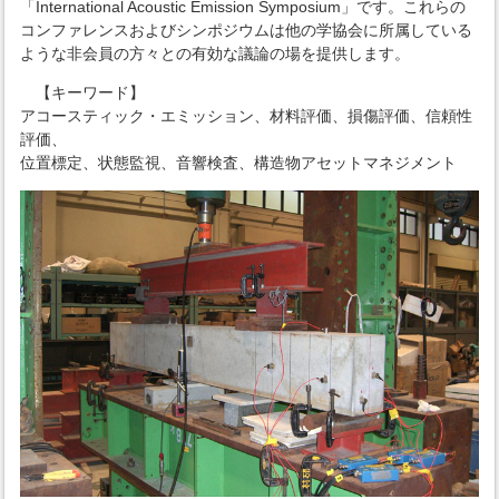
「International Acoustic Emission Symposium」です。これらの
コンファレンスおよびシンポジウムは他の学協会に所属している
ような非会員の方々との有効な議論の場を提供します。
【キーワード】
アコースティック・エミッション、材料評価、損傷評価、信頼性
評価、
位置標定、状態監視、音響検査、構造物アセットマネジメント