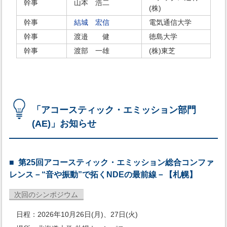
幹事
山本 浩二
(株)
幹事
結城 宏信
電気通信大学
幹事
渡邉 健
徳島大学
幹事
渡部 一雄
(株)東芝
「アコースティック・エミッション部門
(AE)」お知らせ
第25回アコースティック・エミッション総合コンファ
レンス－“音や振動”で拓くNDEの最前線－【札幌】
次回のシンポジウム
日程：2026年10月26日(月)、27日(火)