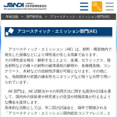
学術活動
>
部門研究会
>
アコースティック・エミッション部門(AE)
アコースティック・エミッション部門(AE)
アコースティック・エミッション（AE）は、材料・構造物内で
発生した損傷などにより弾性波が生じる現象であります。
その弾性波を検出・解析することより、金属、セラミックス、複
合材料などの種々の材料の破壊過程の解明や、各種構造物、コン
クリート、木材などの信頼性評価が可能となります。その他に
も、地熱開発や岩盤の健全性モニタリングなど様々な分野で用い
られています。
AE 部門は、AE 試験法やその利用方法に関する講演や討議を通
して、国内外の技術者や研究者との交流や情報収集が行えるよう
な機会を提供します。
具体的な活動としては、年二回の討論会と、隔年で開催される
「アコースティック・エミッション国内総合コンファレンス」と