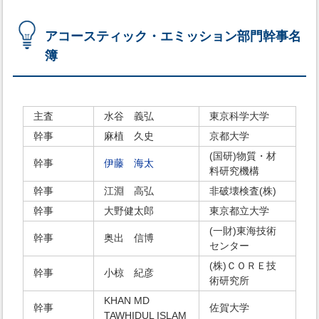
アコースティック・エミッション部門幹事名
簿
主査
水谷 義弘
東京科学大学
幹事
麻植 久史
京都大学
(国研)物質・材
幹事
伊藤 海太
料研究機構
幹事
江淵 高弘
非破壊検査(株)
幹事
大野健太郎
東京都立大学
(一財)東海技術
幹事
奥出 信博
センター
(株)ＣＯＲＥ技
幹事
小椋 紀彦
術研究所
KHAN MD
幹事
佐賀大学
TAWHIDUL ISLAM