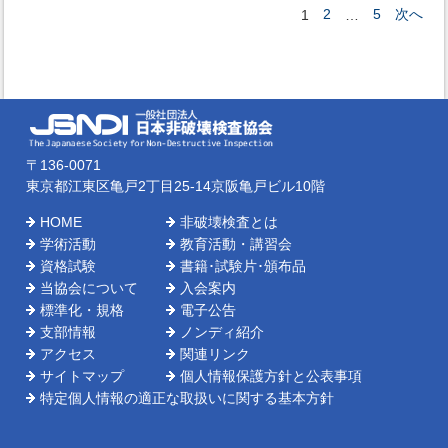
2
5
次へ
1
…
〒136-0071
東京都江東区亀戸2丁目25-14京阪亀戸ビル10階
HOME
非破壊検査とは
学術活動
教育活動・講習会
資格試験
書籍･試験片･頒布品
当協会について
入会案内
標準化・規格
電子公告
支部情報
ノンディ紹介
アクセス
関連リンク
サイトマップ
個人情報保護方針と公表事項
特定個人情報の適正な取扱いに関する基本方針