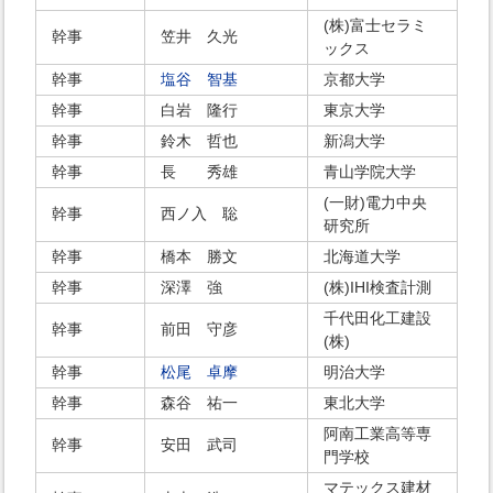
(株)富士セラミ
幹事
笠井 久光
ックス
幹事
塩谷 智基
京都大学
幹事
白岩 隆行
東京大学
幹事
鈴木 哲也
新潟大学
幹事
長 秀雄
青山学院大学
(一財)電力中央
幹事
西ノ入 聡
研究所
幹事
橋本 勝文
北海道大学
幹事
深澤 強
(株)IHI検査計測
千代田化工建設
幹事
前田 守彦
(株)
幹事
松尾 卓摩
明治大学
幹事
森谷 祐一
東北大学
阿南工業高等専
幹事
安田 武司
門学校
マテックス建材