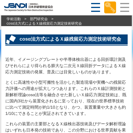
学術活動
>
部門研究会
>
cosα法方式によるＸ線残留応力測定技術研究会
cosα法方式によるＸ線残留応力測定技術研究会
近年、イメージングプレートや半導体検出器による回折環計測及
びそれらにより得られる膨大な二次元Ｘ線回折データによるＸ線
応力測定技術の発展、普及には目覚しいものがあります。
とくに高速性や小型可搬性を活かした製造現場や実機への残留応
力評価への用途が拡大しつつあります。これらのＸ線計測技術と
新解析理論cosα法等を融合させた新しいＸ線応力測定技術は、既
に国内3社から装置化されるに至っており、現在の世界標準技術
に比べて測定時間が約1/10となり、かつ、装置重量や大きさも約
1/10にできることが実証されてきています。
これらの装置の主要部となるＸ線検出器技術及びデータ解析理論
はいずれも日本発の技術であり、この分野における世界貢献を果