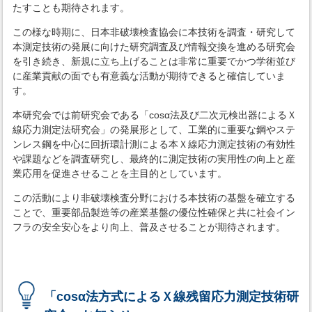
たすことも期待されます。
この様な時期に、日本非破壊検査協会に本技術を調査・研究して
本測定技術の発展に向けた研究調査及び情報交換を進める研究会
を引き続き、新規に立ち上げることは非常に重要でかつ学術並び
に産業貢献の面でも有意義な活動が期待できると確信していま
す。
本研究会では前研究会である「cosα法及び二次元検出器によるＸ
線応力測定法研究会」の発展形として、工業的に重要な鋼やステ
ンレス鋼を中心に回折環計測による本Ｘ線応力測定技術の有効性
や課題などを調査研究し、最終的に測定技術の実用性の向上と産
業応用を促進させることを主目的としています。
この活動により非破壊検査分野における本技術の基盤を確立する
ことで、重要部品製造等の産業基盤の優位性確保と共に社会イン
フラの安全安心をより向上、普及させることが期待されます。
「cosα法方式によるＸ線残留応力測定技術研