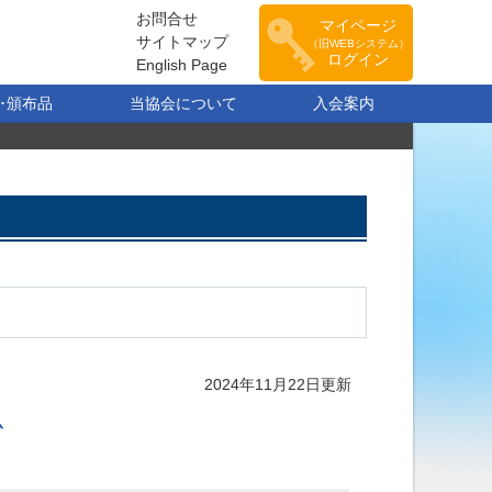
お問合せ
マイページ
サイトマップ
（旧WEBシステム）
ログイン
English Page
･頒布品
当協会について
入会案内
2024年11月22日更新
ム