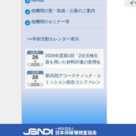
イ
他機関の賞・助成・公募のご案内
他機関のセミナー等
>>学術活動カレンダー表示
08月
2026年度第1回「2次元検出
26
水
器を用いた材料評価の実用化
2026
研究会」研究セミナー
10月
第25回アコースティック・エ
26
月
ミッション総合コンファレン
2026
ス－“音や振動”で拓くNDEの
最前線－【札幌】