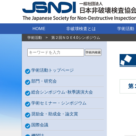
HOME
非破壊検査とは
学術活動
学術活動
>
第２回ＮＤＥ4.0シンポジウム
学術内検索
学術活動トップページ
部門・研究会
第
総合シンポジウム･秋季講演大会
学術セミナー・シンポジウム
奨励金・助成金・論文賞
国際会議
機関誌