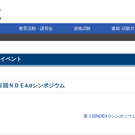
教育活動・講習会
資格試験
書籍･試験片
イベント
２回ＮＤＥ4.0シンポジウム
第２回NDE4.0シンポジウ