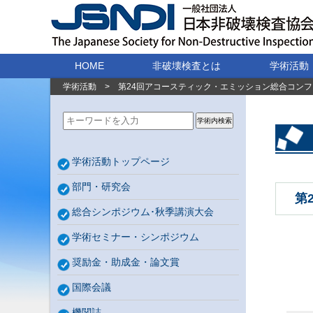
HOME
非破壊検査とは
学術活動
学術活動
>
第24回アコースティック・エミッション総合コン
学術内検索
学術活動トップページ
部門・研究会
第
総合シンポジウム･秋季講演大会
学術セミナー・シンポジウム
奨励金・助成金・論文賞
国際会議
機関誌