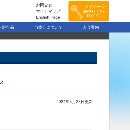
お問合せ
マイページ
サイトマップ
（旧WEBシステム）
ログイン
English Page
･頒布品
当協会について
入会案内
ス
2024年4月25日更新