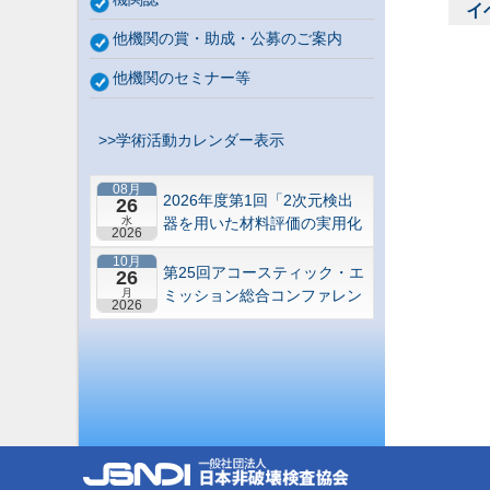
イ
他機関の賞・助成・公募のご案内
他機関のセミナー等
>>学術活動カレンダー表示
08月
2026年度第1回「2次元検出
26
水
器を用いた材料評価の実用化
2026
研究会」研究セミナー
10月
第25回アコースティック・エ
26
月
ミッション総合コンファレン
2026
ス－“音や振動”で拓くNDEの
最前線－【札幌】