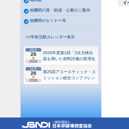
イ
他機関の賞・助成・公募のご案内
他機関のセミナー等
>>学術活動カレンダー表示
08月
2026年度第1回「2次元検出
26
水
器を用いた材料評価の実用化
2026
研究会」研究セミナー
10月
第25回アコースティック・エ
26
月
ミッション総合コンファレン
2026
ス－“音や振動”で拓くNDEの
最前線－【札幌】