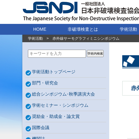
HOME
非破壊検査とは
学術活動
学術活動
>
赤外線サーモグラフィミニシンポジウム
学術内検索
学術活動トップページ
部門・研究会
赤
総合シンポジウム･秋季講演大会
学術セミナー・シンポジウム
奨励金・助成金・論文賞
国際会議
機関誌