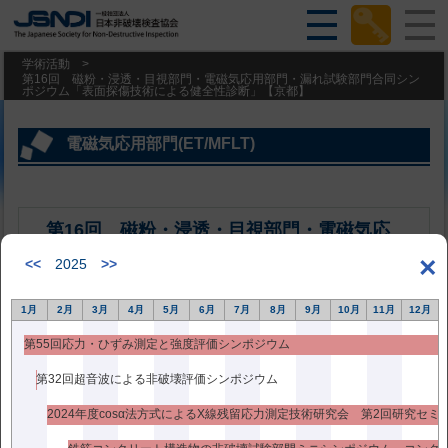
学術活動
>
第16回 磁粉・浸透・目視部門・電磁気応用部門・漏れ試験部門合同シン
ポジウム「表面探傷技術による健全性診断」【京都】
電磁気応用部門(ET/MFLT)
第16回 磁粉・浸透・目視部門・電磁気応
用部門・漏れ試験部門合同シンポジウム
×
<<
2025
>>
「表面探傷技術による健全性診断」【京
都】
1月
2月
3月
4月
5月
6月
7月
8月
9月
10月
11月
12月
第55回応力・ひずみ測定と強度評価シンポジウム
過去のシンポジウム
第32回超音波による非破壊評価シンポジウム
2013年3月18日更新
2024年度cosα法方式によるX線残留応力測定技術研究会 第2回研究セミ
平成24年度(2013年)3月18日（月）～19日（火）