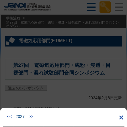
学術活動
>
第27回 電磁気応用部門・磁粉・浸透・目視部門・漏れ試験部門合同シン
ポジウム
電磁気応用部門(ET/MFLT)
第27回 電磁気応用部門・磁粉・浸透・目
視部門・漏れ試験部門合同シンポジウム
過去のシンポジウム
2024年2月8日更新
日程：2024年3月19日(火)
×
<<
2027
>>
会場：日本非破壊検査協会 亀戸センター 6階B・C会議室
（対面開催）