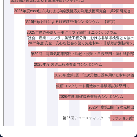
第33回超音波による非破壊評価シンポジウム
会場：東京都立産業技術研究センター青海本部
2025年度cosα法方式によるX線残留応力測定技術研究会 第2回研究セミ
新型コロナウイルスによる延期のお知らせ
[PDF]
第15回放射線による非破壊評価シンポジウム 【東京】
プログラム(案)
[PDF]
＊新型コロナウイルスの影響により
延期となりました
2025年度赤外線サーモグラフィ部門 ミニシンポジウム
“社会・産業インフラ，製造工程分野における非破壊検査と今後の課
2025年度 安全・安心な社会を築く先進材料・非破壊計測技術シ
<<前の記事
次の記事>>
2025年度 製造工程検査部門シンポジウム
2026年度第1回 「2次元検出器を用いた材料評価
2026年度 非破壊検査総合シンポジウム
〒136-0071