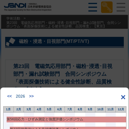
学術活動
>
第23回 電磁気応用部門・磁粉･浸透･目視部門・漏れ試験部門 合同シン
ポジウム「表面探傷技術による健全性診断、品質検査」【東京】
磁粉・浸透・目視部門(MT/PT/VT)
第23回 電磁気応用部門・磁粉･浸透･目視
部門・漏れ試験部門 合同シンポジウム
「表面探傷技術による健全性診断、品質検
査」【東京】
×
<<
2026
>>
過去のシンポジウム
1月
2月
3月
4月
5月
6月
7月
8月
9月
10月
11月
12月
2020年3月17日更新
第56回応力・ひずみ測定と強度評価シンポジウム
日程：2020年3月17日(火)～18日(水)