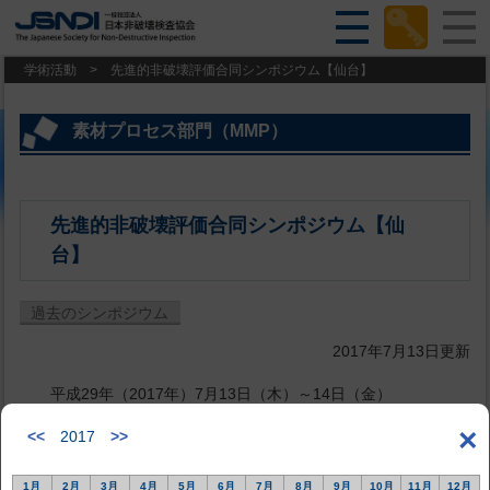
学術活動
>
先進的非破壊評価合同シンポジウム【仙台】
素材プロセス部門（MMP）
先進的非破壊評価合同シンポジウム【仙
台】
過去のシンポジウム
2017年7月13日更新
平成29年（2017年）7月13日（木）～14日（金）
東北大学 片平キャンパス 流体科学研究所
×
<<
2017
>>
プログラム
1月
2月
3月
4月
5月
6月
7月
8月
9月
10月
11月
12月