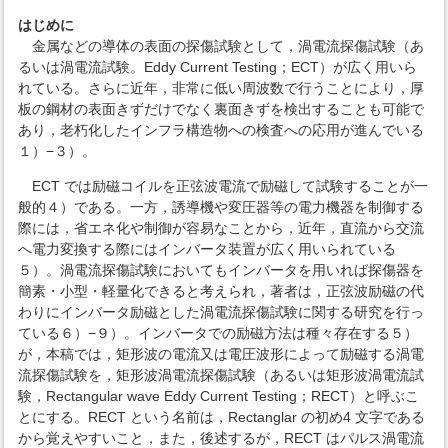
はじめに
金属などの導体の表面の探傷試験として，渦電流探傷試験（あ
るいは渦電流試験。Eddy Current Testing；ECT）が広く用いら
れている。さらに近年，非常に低い周波数で行うことにより，厚
板の鋼材の表面きずだけでなく裏面きずを検出することも可能で
あり，老朽化したインフラ構造物への検査への応用が進んでいる
１）−３）。
ECT では励磁コイルを正弦波電流で励磁して試験することが一
般的４）である。一方，誘導機や変圧器等の電力機器を制御する
際には，省エネ化や制御が容易なことから，近年，直流から交流
へ電力変換する際にはインバータ装置が広く用いられている
５）。渦電流探傷試験においてもインバータを用いれば探傷器を
簡素・小型・軽量化できると考えられ，著者は，正弦波励磁の代
わりにインバータ励磁とした渦電流探傷試験に関する研究を行っ
ている６）−９）。インバータでの励磁方法は種々存在する５）
が，本稿では，矩形波の電流又は電圧波形によって励磁する渦電
流探傷試験を，矩形波渦電流探傷試験（あるいは矩形波渦電流試
験，Rectangular wave Eddy Current Testing；RECT）と呼ぶこ
とにする。RECT という名前は，Rectanglar の初め4 文字である
から覚えやすいこと，また，後述するが，RECT はパルス渦電流