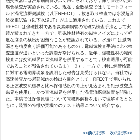
熱交換器には炭素鋼鋼管が広く用いられており，保守管理のため
腐食検査が実施されている。現在，全数検査ではリモートフィー
ルド渦電流探傷試験（以下RFECT），抜き取り検査では水浸超音
波探傷試験（以下水浸UT）が主に適用されている。これまで
RFECT は強磁性材である炭素鋼鋼管の電磁気検査手法として実
績が積まれてきた一方で，強磁性材特有の磁性ノイズによって軽
度な腐食の検出が困難なことが確認されている。水浸UT は減肉
深さを精度良く評価可能であるものの，電磁気検査手法に比べ検
査速度が遅いといった課題が挙げられる。近年，強磁性材の減肉
検査には交流磁界に直流磁界を併用することで，検査適用が可能
であることが報告されている１）−３）。一方で，特に鋼管検査
に対する電磁界現象を説明した報告は見受けられない。当社では
高速検査かつ局部減肉の検出を目的として，RFECT で用いられ
る正弦波交流磁界と比べ探傷感度の向上が見込まれる矩形波交流
磁界を使用し，かつ直流磁界を併用した渦電流探傷装置を開発し
た。本稿では探傷原理について電磁界解析を用いて理解するとと
もに，装置の特徴や実機でのテスト結果について紹介する。
<<前の記事
次の記事>>