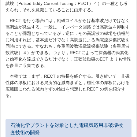
試験（Pulsed Eddy Current Testing：PECT）４）の一種とも考
えられ，それを意識していることに由来する。
RECT を行う場合には，励磁コイルからは基本波だけではなく
高調波が発生する。一般に，インバータ回路では高調波を抑制す
ることが課題となっているが，逆に，その高調波の磁場を積極的
に利用すれば，基本波だけでなく高調波による渦電流探傷試験を
同時にできる。すなわち，多重周波数渦電流探傷試験（多重周波
数試験）４）ができる。つまり，RECTによって探傷器の簡素化
と効率化を達成できるだけでなく，正弦波励磁のECT よりも情報
を多量に収集できる。
本稿では，まず，RECT の特長を紹介する。引き続いて，非磁
性体の厚板における局所的な減肉きずと，磁性体の厚板における
広範囲にわたる減肉きずの検出を想定したRECT の例を紹介す
る。
石油化学プラントを対象とした電磁気応用非破壊検
査技術の開発