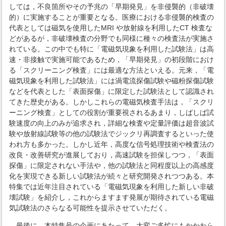
しては，不良箇所やその予兆の「早期発見」を非侵襲的（非破壊
的）に実施することが重要となる。医療における非侵襲的検査の
代表としては磁気を使用したMRI や放射線を利用したCT 検査な
どがあるが，非破壊検査の分野でも同様に種々の検査法が実施さ
れている。この中でも特に「電磁気現象を利用した試験法」は高
速・非接触で実施可能であるため，「早期発見」の初段階におけ
る「スクリーニング検査」には最適な方法といえる。元来，「電
磁気現象を利用した試験法」には渦電流探傷試験や磁粉探傷試験
などを代表とした「表面探傷」に限定した試験法として認識され
てきた歴史がある。しかしこれらの電磁気検査手法は，「スクリ
ーニング検査」としての役割が重要視されるあまり，しばしば試
験速度の向上のみが追求され，詳細な検査や定量評価は超音波試
験や放射線試験等の他の試験法でジックリ再調査するといった使
われ方も多かった。しかし近年，高度な信号処理技術や検査法の
改良・改善研究が進展しており，高速試験を担保しつつ，「表面
探傷」に限定されない手法や，他の試験法と同程度以上の高感度
化を実現できる新しい試験法が続々と研究開発されつつある。本
特集では近年注目されている「電磁気現象を利用した新しい非破
壊試験」を紹介し，これからますます発展が期待されている電磁
気試験法のさらなる可能性を提示させていただく。
最後に，本特集号の企画にあたって，大変ご多忙にもかかわら