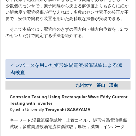
少数個のセンサで，素子間隔から決まる解像度よりもさらに細か
い解像度で配管探傷が行なえれば，多数のセンサ素子の校正が不
要で，安価で簡易な装置を用いた高精度な探傷が実現できる。
そこで本稿では，配管内のきずの周方向・軸方向位置を，2 つ
のセンサだけで同定する手法を紹介する。
インバータを用いた矩形波渦電流探傷試験による減
肉検査
九州大学 笹山 瑛由
Corrosion Testing Using Rectangular Wave Eddy Current
Testing with Inverter
Kyushu University
Teruyoshi SASAYAMA
キーワード:渦電流探傷試験，上置コイル， 矩形波渦電流探傷
試験，多重周波数渦電流探傷試験，厚板，減肉，インバータ