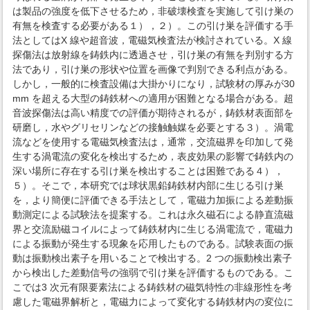
は製品の強度を低下させるため，非破壊検査を実施して引け巣の
有無を検査する必要がある１），２）。この引け巣を評価する手
法としてはX 線や超音波，電磁気検査法が検討されている。X 線
探傷法は放射線を鋳鉄内に透過させ，引け巣の有無を判別する方
法であり，引け巣の形状や位置を画像で判別できる利点がある。
しかし，一般的に検査設備は大掛かりになり，試験材の厚みが30
mm を超える大型の鋳鉄材への適用が困難となる場合がある。超
音波探傷法は高い精度での評価が期待されるが，鋳鉄材表面部を
研磨し，水やグリセリンなどの接触触媒を必要とする３）。渦電
流などを使用する電磁気検査法は，通常，交流磁界を印加して発
生する渦電流の変化を検出するため，表皮効果の影響で鋳鉄内の
深い場所に存在する引け巣を検出することは困難である４），
５）。そこで，本研究では球状黒鉛鋳鉄材内部に生じる引け巣
を，より簡便に評価できる手法として，電磁力加振による差動振
動測定による試験法を提案する。これは永久磁石による静直流磁
界と交流励磁コイルによって鋳鉄材内に生じる渦電流で，電磁力
による振動が発生する現象を応用したものである。試験表面の振
動は振動検出素子を用いることで検出する。2 つの振動検出素子
から検出した差動信号の強弱で引け巣を評価するものである。こ
こでは3 次元有限要素法による鋳鉄材の磁気特性の非線形性を考
慮した電磁界解析と，電磁力によって変化する鋳鉄材内の変位に