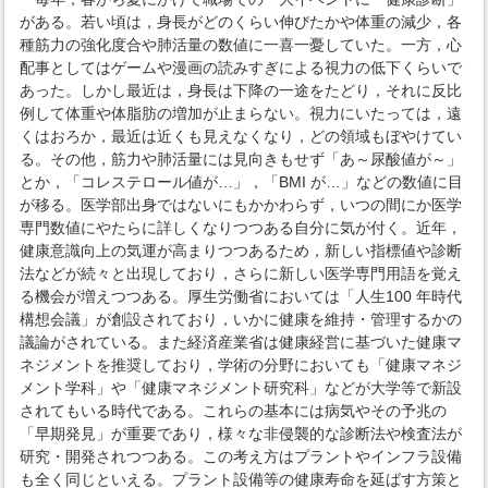
がある。若い頃は，身長がどのくらい伸びたかや体重の減少，各
種筋力の強化度合や肺活量の数値に一喜一憂していた。一方，心
配事としてはゲームや漫画の読みすぎによる視力の低下くらいで
あった。しかし最近は，身長は下降の一途をたどり，それに反比
例して体重や体脂肪の増加が止まらない。視力にいたっては，遠
くはおろか，最近は近くも見えなくなり，どの領域もぼやけてい
る。その他，筋力や肺活量には見向きもせず「あ～尿酸値が～」
とか，「コレステロール値が…」，「BMI が…」などの数値に目
が移る。医学部出身ではないにもかかわらず，いつの間にか医学
専門数値にやたらに詳しくなりつつある自分に気が付く。近年，
健康意識向上の気運が高まりつつあるため，新しい指標値や診断
法などが続々と出現しており，さらに新しい医学専門用語を覚え
る機会が増えつつある。厚生労働省においては「人生100 年時代
構想会議」が創設されており，いかに健康を維持・管理するかの
議論がされている。また経済産業省は健康経営に基づいた健康マ
ネジメントを推奨しており，学術の分野においても「健康マネジ
メント学科」や「健康マネジメント研究科」などが大学等で新設
されてもいる時代である。これらの基本には病気やその予兆の
「早期発見」が重要であり，様々な非侵襲的な診断法や検査法が
研究・開発されつつある。この考え方はプラントやインフラ設備
も全く同じといえる。プラント設備等の健康寿命を延ばす方策と