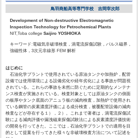
鳥羽商船高等専門学校 吉岡宰次郎
Development of Non-destructive Electromagnetic
Inspection Technology for Petrochemical Plants
NIT,Toba college
Saijiro YOSHIOKA
キーワード:電磁気非破壊検査，渦電流探傷試験，パルス磁界，
強磁性体，3次元非線形 FEM 解析
はじめに
石油化学プラントで使用されている原油タンクや加熱炉，配管
設備では使用環境による設備劣化や経年劣化による事故が問題視
されている。これらの事故を未然に防ぐために定期的なメンテナ
ンス検査が実施されている。検査対象としては原油タンクの側面
の板厚やタンク底面のアニュラ板の減肉検査，加熱炉で使用され
ている鋼管の炭素濃度評価による成分検査，被覆配管設備の減肉
検査などが存在する１），２）。これまで著者は，渦電流探傷試
験による減肉評価や漏洩磁束探傷試験法による炭素濃度評価技術
の開発を行ってきた。ここでは，石油化学プラントでの適用を目
的として提案を行ってきた様々な非破壊検査方法について記述を