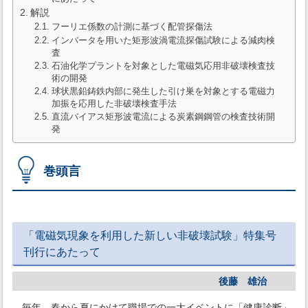
解説
フーリエ係数の計測に基づく配管探傷法
インバータを用いた矩形波渦電流探傷試験による減肉検
査
石油化学プラントを対象とした電磁気応用非破壊検査技
術の開発
球状黒鉛鋳鉄内部に発生した引け巣を対象とする電磁力
加振を応用した非破壊検査手法
直流バイアス矩形波電流による炭素鋼鋼管の検査技術開
発
巻頭言
「電磁気現象を利用した新しい非破壊試験」特集号
刊行にあたって
後藤 雄治
毎年，春から夏にかけて職場での一大イベントに「健康診断」