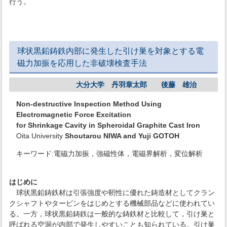
行う。
球状黒鉛鋳鉄内部に発生した引け巣を対象とする電
磁力加振を応用した非破壊検査手法
大分大学 丹羽章太郎 後藤 雄治
Non-destructive Inspection Method Using
Electromagnetic Force Excitation
for Shrinkage Cavity in Spheroidal Graphite Cast Iron
Oita University
Shoutarou NIWA and Yuji GOTOH
キーワード:電磁力加振，強磁性体，電磁界解析，変位解析
はじめに
球状黒鉛鋳鉄材は引張強度や靭性に優れた鋳造材としてクラン
クシャフトやタービンをはじめとする機械部品などに使われてい
る。一方，球状黒鉛鋳鉄は一般的な鋳鉄材と比較して，引け巣と
呼ばれる空洞が内部で発生しやすいことも知られている。引け巣