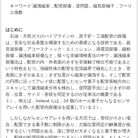
キーワード:漏洩磁束，配管探傷，逆問題，磁気双極子，フーリ
エ係数
はじめに
石油・天然ガスのパイプラインや，原子炉・工場配管の探傷
は，安全な社会基盤を構築するための基礎となる技術である。超
音波探傷，アコースティック・エミッション，渦電流探傷，磁粉
探傷，漏洩磁束探傷など，様々な非破壊検査法の中で，漏洩磁束
探傷法は，配管の内・外表面のきずを非接触で検出可能であると
いう特色をもつ。強磁性体の配管を交流磁界で磁化したとき，管
表面にきずがあると，きず位置から磁束が漏洩する。そこで配管
の円周に沿ってアレイ状に配置したセンサ素子を配管長軸方向に
スキャンして漏洩磁束分布を検出し，逆問題手法によりきずの存
在，位置，サイズ・形状を同定するのが従来法の概要である
１）。例えば，Ireland らは，24 個のホール素子からなるセンサ
アレイを用いた配管内探傷法を提案している２）。
しかしながらセンサアレイを用いる方式では，管径が小さい場
合，配置できる素子数に制限があり，欠陥位置同定の解像度が低
下するという問題がある。逆に管径が大きくなると素子数が増大
し，配線や処理回路が煩雑になるという問題がある。もしもごく