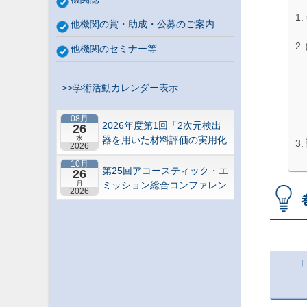
他機関の賞・助成・公募のご案内
他機関のセミナー等
>>学術活動カレンダー表示
08月
2026年度第1回「2次元検出
26
水
器を用いた材料評価の実用化
2026
研究会」研究セミナー
10月
第25回アコースティック・エ
26
月
ミッション総合コンファレン
2026
ス－“音や振動”で拓くNDEの
最前線－【札幌】
「