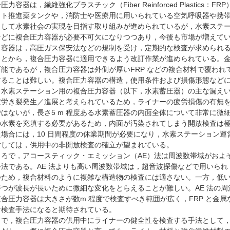
力容器は，繊維強化プラスチック（Fiber Reinforced Plastic
ット推進薬タンクや，消防士や医療用に用いられている空気呼吸器や携
として水素社会の実現を目指す取り組みが進められているが，水素ステ
などに複合圧力容器が必要不可欠になりつつあり，今後も市場が増えて
容器は，高圧ガス保安法などの規制を受け，定期的な検査が求められる
ことから，複合圧力容器に適用できるよう改訂作業が進められている。
可能であるが，複合圧力容器は外側が厚いFRP などの複合材料で覆わ
することは難しい。複合圧力容器の構造，使用条件および損傷形態など
，水素ステーション用の複合圧力容器（以下，水素蓄圧器）の主な漏え
疲労き裂発生／進展と考えられているため，ライナーの疲労損傷の有無
ではないが，長さ5 m 程度ある水素蓄圧器の内面全体について非常に微
の水素を充填する必要があるため，内面が汚染されてしまう開放検査は
た場合には，10 日間程度の休業期間が必要になり，水素ステーション
対しては，供用中の非開放検査の確立が望まれている。
で，アコースティック・エミッション（AE）法は周波数帯域がおよそ30 
手法である。AE 法よりも高い周波数帯域は，超音波探傷などで用いら
つため，複合材料のように複雑な構造物の検査には適さない。一方，低
持つが波長が長いために微細な変化をとらえることが難しい。AE 法の
複合圧力容器は大きさが数m 程度で検査すべき範囲が広く，FRP と金
な検査手法になると期待されている。
で，複合圧力容器の供用中にライナーの健全性を検査する手法として，A