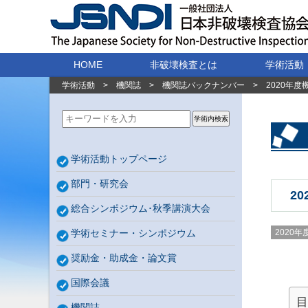
HOME
非破壊検査とは
学術活動
学術活動
>
機関誌
>
機関誌バックナンバー
>
2020年度
学術内検索
学術活動トップページ
部門・研究会
2
総合シンポジウム･秋季講演大会
学術セミナー・シンポジウム
2020
奨励金・助成金・論文賞
国際会議
目
機関誌