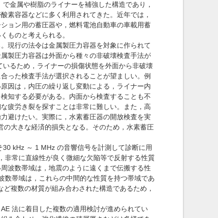
s：FRP）で金属や樹脂のライナーを補強した構造であり，
帯酸素容器などに多く利用されてきた。近年では，
ーション用の蓄圧器や，燃料電池自動車の車載用蓄
いくものと考えられる。
。現行の法令は金属製圧力容器を対象に作られて
金属製圧力容器は外面から種々の非破壊検査手法が
れているため，ライナーの損傷状態を外面から非破壊
に合った検査手法が選択されることが望ましい。例
い原因は，内圧の繰り返し変動による，ライナー内
を検知する必要がある。内面から検査することも不
細な疲労き裂を探すことは非常に難しい。また，高
極力避けたい。実際に，水素蓄圧器の開放検査を実
運営の大きな経済的損失となる。そのため，水素蓄圧
kHz ～ 1 MHz の音響信号を計測して診断に用
れ，非常に直線性が良く微細な欠陥等で反射する性質
い周波数帯域は，地震のように遠くまで伝搬する性
周波数帯域は，これらの中間的な性質を持つ帯域であ
属など複数の材質が組み合わされた構造であるため，
E 法に着目した複数の適用検討が進められてい