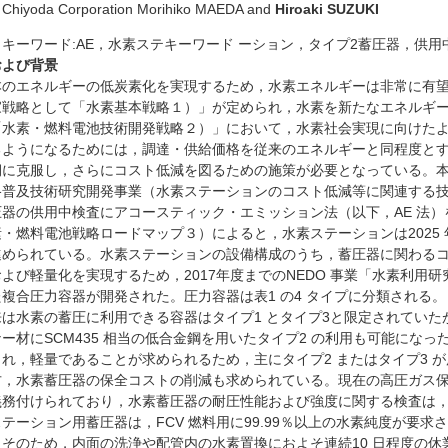
Chiyoda Corporation Morihiko MAEDA and
Hiroaki SUZUKI
キーワード:AE，水素ステキーワード ーション，タイプ2蓄圧器，供
および背景
エネルギーの低炭素化を実現するため，水素エネルギーは非常に有望な選
家戦略として「水素基本戦略１）」が定められ，水素を新たなエネルギーと
「水素・燃料電池技術開発戦略２）」において，水素社会実現に向けた
るようになるためには，調達・供給価格を従来のエネルギーと同程度と
期に克服し，さらにコスト低減を図るための施策が必要となっている。本
格普及技術研究開発事業（水素ステーションのコスト低減等に関連する技
圧器の供用中検査にアコースティック・エミッション法（以下，AE 法
燃料電池戦略ロードマップ３）によると，水素ステーションは2025 年ま
進められている。水素ステーションの設備構成のうち，蓄圧器に関わる
よび軽量化を実現するため，2017年度までのNEDO 事業「水素利
複合圧力容器が開発された。圧力容器は表1 の4 タイプに分類される。
は水素の蓄圧に利用できる容器はタイプ1 とタイプ3と限定されていた
ー材にSCM435 相当の低合金鋼を用いたタイプ2 の利用も可能になっ
れ，軽量であることが求められるため，主にタイプ2 またはタイプ3 
，水素蓄圧器の保全コストの削減も求められている。現在の高圧ガス保
義務付けられており，水素蓄圧器の耐圧性能および強度に関する検査は
テーション用蓄圧器は，FCV 燃料用に99.99％以上の水素純度が要
。そのため，内面の洗浄や配管内の水素置換におよそ連続10 日程度の