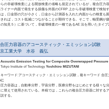
からの非破壊検査による開放検査の省略も規定されているが，複合圧力容器
属ライナー内面で発生する損傷を外面のCFRP 上から非破壊検査で検知
器は，口金部の穴が小さく，口金から計測器を入れた内面からの検査も
できれば，コスト低減につながることが期待できる。そこで，軸受鋼が疲
らの知見５）に基づいて，非破壊検査の一種であるAE 法を用いたタイプ
合圧力容器のアコースティック・エミッション試験
京工業大学 水谷 義弘
Acoustic Emission Testing for Composite Overwrapped Pressure
Tokyo Institute of Technology
Yoshihiro MIZUTANI
キーワード:アコースティック・エミッション試験，複キーワード 合
めに
圧力容器は，自動車分野，宇宙分野，医療分野をはじめとする様々な分
）に替えて使用されている。本稿では，これらの複合圧力容器に対するア
解説する。