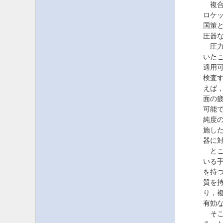
複合圧
ロケ
国策
圧器
圧力
いた
適用
検査
えば
面の
可能
純度
施し
器に
ところ
いる
を持
質を
り，
有効
そこ