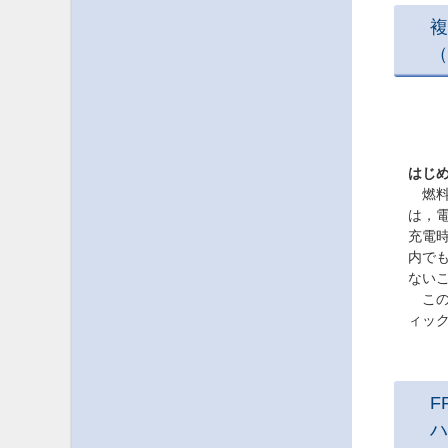
複
（
はじ
燃料電
は，電
充電
内で
ない
この
ィッ
F
ハ