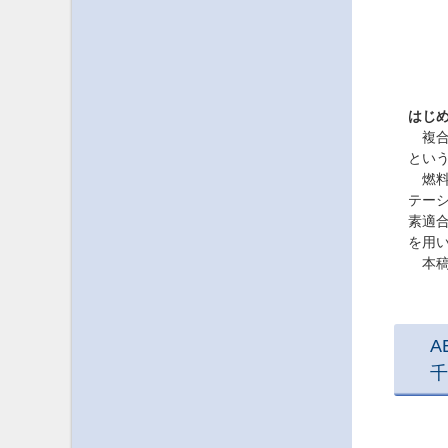
はじ
複合
とい
燃料
テーシ
素適
を用
本稿
A