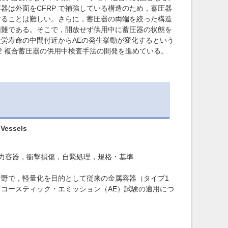
は外面をCFRP で補強している構造のため，蓄圧器
することは難しい。さらに，蓄圧器の両端を絞った構造
困難である。そこで，開放せず供用中に蓄圧器の状態を
労寿命の中間付近からAEの発生挙動が変化するという
2 複合蓄圧器の供用中検査手法の開発を進めている。
 Vessels
圧力容器，衝撃損傷，自緊処理，規格・基準
野で，軽量化を目的として従来の金属容器（タイプ1
コースティック・エミッション（AE）試験の適用につ