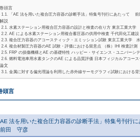
巻頭言
「AE 法を用いた複合圧力容器の診断手法」特集号刊行にあたって 前
解説
水素ステーション用複合圧力容器の設計と検査の在り方 東京工業大学
AE による水素ステーション用複合蓄圧器の供用中検査 千代田化工
複合圧力容器のアコースティック・エミッション試験 東京工業大学 
複合材製圧力容器のAE 試験・評価における留意点 （株）IHI 検査計測
FRP の損傷機構とAE の基礎特性 ハッピー・サイエンス・ユニバーシ
燃料電池車用水素タンクのAE による品質評価 日本フィジカルアコー
論文
金属に対する偏光理論を利用した赤外線サーモグラフィ試験における背
巻頭言
AE 法を用いた複合圧力容器の診断手法」特集号刊行に
前田 守彦