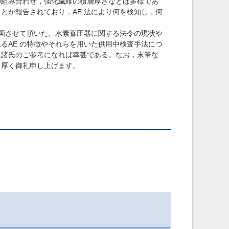
の組み合わせ，強化繊維の積層厚さなどは多様であ
とが報告されており，AE 法により何を検知し，何
画させて頂いた。水素蓄圧器に関する法令の現状や
るAE の特徴やそれらを用いた供用中検査手法につ
員諸氏のご参考になれば幸甚である。なお，末筆な
て厚く御礼申し上げます。