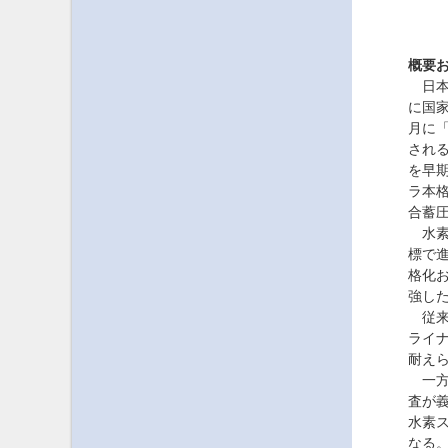
概要
日本の
に国
月に
され
を早
ラ本
合蓄
水素・
標で
格化お
強した
従来
ライナ
耐えら
一方
査が
水素ス
なる