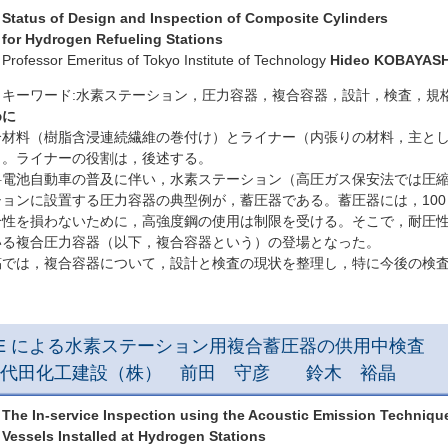
Status of Design and Inspection of Composite Cylinders
for Hydrogen Refueling Stations
Professor Emeritus of Tokyo Institute of Technology
Hideo KOBAYASH
キーワード:水素ステーション，圧力容器，複合容器，設計，検査，規
めに
材料（樹脂含浸連続繊維の巻付け）とライナー（内張りの材料，主とし
う。ライナーの役割は，後述する。
電池自動車の普及に伴い，水素ステーション（高圧ガス保安法では圧縮
ョンに設置する圧力容器の典型例が，蓄圧器である。蓄圧器には，100
合性を損わないために，高強度鋼の使用は制限を受ける。そこで，耐圧
いる複合圧力容器（以下，複合容器という）の登場となった。
では，複合容器について，設計と検査の現状を整理し，特に今後の検査
E による水素ステーション用複合蓄圧器の供用中検査
千代田化工建設（株） 前田 守彦 鈴木 裕晶
The In-service Inspection using the Acoustic Emission Technique
Vessels Installed at Hydrogen Stations