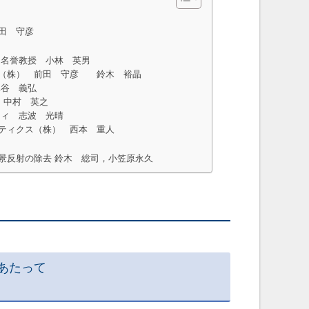
田 守彦
 名誉教授 小林 英男
建設（株） 前田 守彦 鈴木 裕晶
水谷 義弘
 中村 英之
ティ 志波 光晴
スティクス（株） 西本 重人
景反射の除去 鈴木 総司，小笠原永久
あたって