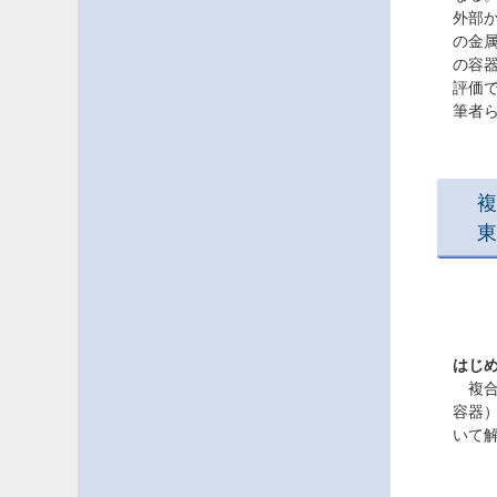
外部
の金
の容
評価
筆者
複
東
はじ
複合
容器
いて