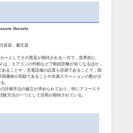
essure Vessels
P，圧力容器，蓄圧器
究極のエコカーとしてその普及が期待される一方で，世界的に
ある。EV は，エアコンの作動などで航続距離が短くなるほか，
単であることや，充電設備の設置も容易であることで，国
て車両価格が高額であることや水素ステーションの数が少
いる。
の評価手法の確立が求められており，特にアコーステ
な試験方法の一つとして活用が期待されている。