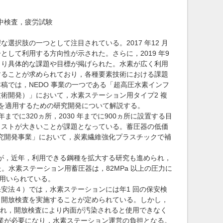
用中検査，疲労試験
択肢の一つとして注目されている。2017 年12 月
して利用する方向性が示された。さらに，2019 年9
より具体的な課題や目標が掲げられた。水素が広く利用
することが求められており，各種要素技術における課題
稿では，NEDO 事業の一つである「超高圧水素インフ
術開発）」において，水素ステーション用タイプ2 複
）を適用するための研究開発について解説する。
でに320ヵ所，2030 年までに900ヵ所に設置する目
コストが大きいことが課題となっている。蓄圧器の低価
用研究開発事業」において，炭素繊維強化プラスチックで補
が，近年，利用できる鋼種を拡大する研究も進められ，
た。水素ステーション用蓄圧器は，82MPa 以上の圧力に
が用いられている。
安法４）では，水素ステーションには年1 回の保安検
，開放検査を実施することが定められている。しかし，
求され，開放検査により内面が汚染されると使用できなく
休業が必要になり，水素ステーション運営の負担となる。