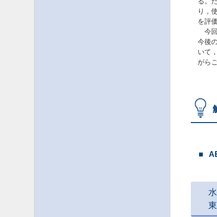
る。
り，
を評
今回
今後
いて
がら
A
水
東