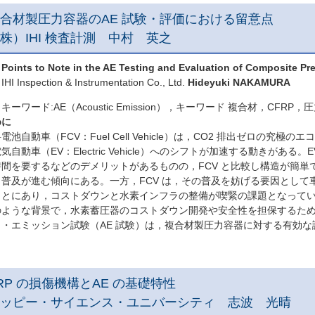
合材製圧力容器のAE 試験・評価における留意点
株）IHI 検査計測 中村 英之
Points to Note in the AE Testing and Evaluation of Composite Pr
IHI Inspection & Instrumentation Co., Ltd.
Hideyuki NAKAMURA
キーワード:AE（Acoustic Emission），キーワード 複合材，CFR
めに
池自動車（FCV：Fuel Cell Vehicle）は，CO2 排出ゼロの
気自動車（EV：Electric Vehicle）へのシフトが加速する動きが
時間を要するなどのデメリットがあるものの，FCV と比較し構造が簡
も普及が進む傾向にある。一方，FCV は，その普及を妨げる要因とし
ことにあり，コストダウンと水素インフラの整備が喫緊の課題となって
ような背景で，水素蓄圧器のコストダウン開発や安全性を担保するため
ク・エミッション試験（AE 試験）は，複合材製圧力容器に対する有効
RP の損傷機構とAE の基礎特性
ッピー・サイエンス・ユニバーシティ 志波 光晴