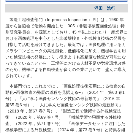
浮田 浩行
製造工程検査部門（In-process Inspection：IPI）は，1980 年
度から当協会で活動を開始した「005（非破壊検査画像処理）特
別研究委員会」を源流としており，45 年以上にわたり，産業界に
おける画像処理を中心とした非破壊検査・外観検査技術の発展を
目指して活動を続けてきました。最近では，画像処理に用いるカ
メラやコンピュータの高性能化，低価格化に加え，機械学習を用
いた検査技術の発展により，従来よりも高精度な検査が可能にな
ってきていることから，工場等における人材不足や労働環境改善
のため，機械による自動検査が多くの企業において，盛んに導入
されています。
本部門では，これまでに，「画像処理技術応用による検査の自
動化−画像検査の発展の道程を見据える−」（2014 年，第63 巻1
号），「人に学ぶ画像センシング技術の最新動向」（2016 年，
第65 巻6 号），「人に学んだ画像センシング技術の最新動向」
（2018 年，第67 巻7 号），「製造工程で活躍する外観検査技
術」（2020 年，第69 巻7 号），「機械学習で飛躍する外観検
査」（2022 年，第71 巻7 号），「画像データセットに注目した
機械学習による外観検査」（2024 年，第73 巻9 号）と特集を組