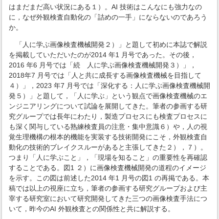
はまだまだ高い状況にある１）。AI 技術はこんなにも強力なの
に，なぜ外観検査自動化の「詰めの一手」にならないのであろう
か。
「人に学ぶ画像検査機械開発２）」と題して初めに本誌で解説
を掲載していただいたのが2014 年1 月号であった。その後，
2016 年6 月号では「続 人に学ぶ画像検査機械開発３）」，
2018年7 月号では「人と共に成長する画像検査機械を目指して
４）」，2023 年7 月号では「深化する：人に学ぶ画像検査機械開
発５）」と題して，「人に学ぶ」という観点で画像検査機械のエ
ンジニアリングについて試論を展開してきた。筆者の参画する研
究グループでは長年にわたり，製造プロセスにも検査プロセスに
も深く関与している熟練検査員の注意・集中意識６）や，人の視
覚生理機構の根本的機能を実装する技術開発にこそ，外観検査自
動化の技術的ブレイクスルーがあると主張してきた２），７）。
つまり「人に学ぶこと」，「現場を知ること」の重要性を再確認
することである。図1 ２）に画像検査機械開発の道程のイメージ
を示す。この図は前述した2014 年1 月号の図1 の再掲である。本
稿では以上の視座に立ち，筆者の参画する研究グループおよび主
宰する研究室において研究開発してきた三つの画像検査手法につ
いて，昨今のAI 外観検査との関係性と共に解説する。