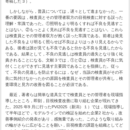
寄稿した３）。
しかしながら，普及については，遅々として進まなかった。一
番の要因は，検査員とその管理者双方の目視検査に対する誤った
理解・常識であった。①照明をより明るくすれば不良を見逃すこ
とはない。②もっとよく見れば不良を見逃すことはない。これら
は検査員とその管理者双方が抱く誤った常識である。前者は発見
した不良をより明るく照らせば不良はよりはっきり見えるからで
ある。後者は誰が見ても不良であると分かる不良を見逃したから
である。結果として，不良の見逃しは検査員の過失となり強く叱
責されることになる。文献３では，①と②は，検査員が不良に気
付くことができずに見逃す主要因であることを指摘した。従っ
て，不良の見逃しを防止するには，なぜ，当該の検査員がその不
良に気付けなかったかの原因を検査員とその管理者が共有し，検
査環境と見方の改善を図ることが必須である。
最近，著者らは簡単な道具立てで検査員とその管理者を現場指
導したところ，即刻，目視検査改善に取り組む企業が現れてき
た。2025 年9 月に行ったPVI2025（新潟）１）では，現場指導し
て半年ほどで，モデルラインでの検証を始めた企業2 社から，改
善事例紹介の発表があり，感無量であった。このような取り組み
の輪がさらに広がることを願い，目視検査の課題を組織としてど