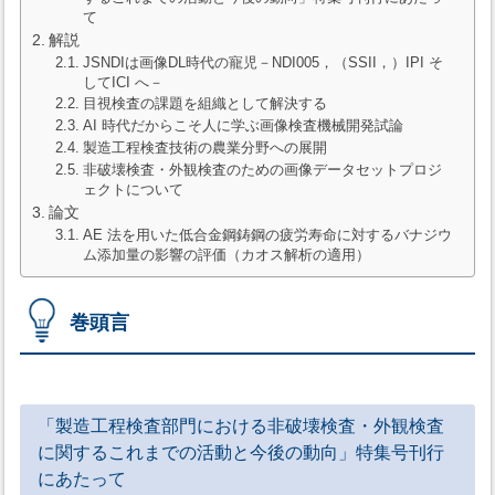
て
解説
JSNDIは画像DL時代の寵児－NDI005，（SSII，）IPI そ
してICI へ－
目視検査の課題を組織として解決する
AI 時代だからこそ人に学ぶ画像検査機械開発試論
製造工程検査技術の農業分野への展開
非破壊検査・外観検査のための画像データセットプロジ
ェクトについて
論文
AE 法を用いた低合金鋼鋳鋼の疲労寿命に対するバナジウ
ム添加量の影響の評価（カオス解析の適用）
巻頭言
「製造工程検査部門における非破壊検査・外観検査
に関するこれまでの活動と今後の動向」特集号刊行
にあたって