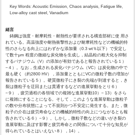
Key Words: Acoustic Emission, Chaos analysis, Fatigue life,
Low-alloy cast steel, Vanadium
緒言
鋳鋼は強度・耐摩耗性・耐熱性が要求される構造部材に使 用さ
れている。高温強度や耐熱衝撃性および耐摩耗性などの機械的特
性のさらなる向上にはわずかな添加量（0.3 wt％以下）で安定し
て数十μm 程度の微細な炭化物を生成し，結晶粒の粗大化を抑制
するバナジウム（V）の添加が有効であると報告されている１）
−４）。なお，生成される炭化バナジウム（VC）は炭化物の中で
最も硬く（約2800 HV），添加量とともにVCの微粒子数の増加が
報告されている５）。硬質微粒子にき裂の先端が到達すると，き
裂は微粒子を迂回または貫通するなどの進展挙動をとり６）
−９），疲労過程の各領域での複雑な進展挙動10）− 13）をさら
に複雑にすることになる。そして，このような進展挙動は微粒子
の数や分布状態によって不規則かつ不安定に発生する。また，微
粒子の介在は疲労寿命などの機械的特性の向上につながるとも報
告されている６）−９）。しかし，微粒子数などの違いがき裂の
進展挙動に及ぼす影響と疲労寿命との関係について十分な知見が
得られているとはいえない８），14）。