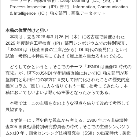
キーワード: 画像AI 技術，Deep Learning（DL）技術，In-
Process Inspection（IPI）部門，Information, Communication
& Intelligence（ICI）独立部門，画像データセット
本稿の位置付けと狙い
本稿は，去る2026 年3 月26 日（木）に名古屋で開催された
2025 年度製造工程検査（IPI）部門シンポジウムでの特別講演，
『JSNDI は（検査画像の宝庫だから）DL 時代の寵児に』という
試論・考察に本特集号にてあえて屋上屋を重ねるものである。
どうしてかというと，そこでのテーマ『JSNDI は画像DL時代の
寵児』が，現下のJSNDI 学術組織改編においてICI 独立部門が基
盤部門と応用部門の双方に直交して部門化されたことの歴史的意
義※コラム（図1）に力を借りてもう一度，拙考してみたら，本
稿においてもいよいよ動かぬ主張となったからである。
本稿では，この主張を次のような視点を借りて改めて考察して
展望する。
まず第一に，歴史的な視点から考える。1980 年ごろ非破壊検
査005 画像処理特別研究委員会の時代，そこでの主催シンポジウ
ムの10 年，画像センシング技術研究会（SSII）の出家時代，製造