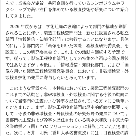
んで，当協会が協賛・共同企画を行っているシンポジウムやワー
クショップで高い注目を集めている検査技術や研究について紹介
してきました。
2026 年度からは，学術組織の改編によって部門の構成が刷新
されることに伴い，製造工程検査部門は，新たに設置される独立
部門「情報通信・知能化部門」に移行することになります。具体
的には，新部門内に「画像を用いた製造工程検査研究委員会」を
設置し，この研究委員会で，これまでの活動を継続する予定で
す。従って，製造工程検査部門としての特集の企画は今回が最後
ではありますが，今後は，「情報通信・知能化部門」および「画
像を用いた製造工程検査研究委員会」において，非破壊検査・外
観検査技術の発展に寄与したいと考えています。
このような背景から，本特集においては，製造工程検査部門の
これまでの活動と，非破壊検査・外観検査に関する今後の動向に
ついて当部門の主査および幹事を歴任されている方々にご執筆い
ただきました。まず，製造工程検査部門の歴史的経緯や概要，そ
して，今後の非破壊検査・外観検査の研究分野の発展について，
当部門の主査および幹事を歴任されている輿水大和氏（中京大学
名誉教授／（同）YYC ソリューション）に解説していただきまし
た。次に，石井 明氏（香川大学名誉教授）には，目視検査の課