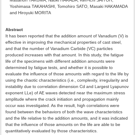
Masanori TAKUMA, Naoki HARADA, Ken-ichi SAITOH,
Yoshimasa TAKAHASHI, Tomohiro SATO, Masaki HAKAMADA
and Hiroyuki MORITA
Abstract
It has been reported that the addition amount of Vanadium (V) is
effective in improving the mechanical properties of cast steel,
and that the number of Vanadium Carbide (VC) particles
produced increases with that amount. In this study, the fatigue
life of the specimens with different addition amounts were
determined by fatigue tests, and whether it is possible to
evaluate the influence of those amounts with regard to the life by
using the chaotic characteristics (i.e., complexity, irregularity and
instability due to correlation dimension Cd and Largest Lyapunov
exponent LLe) of AE waves detected near the maximum stress
amplitude where the crack initiation and propagation mainly
occur was investigated. As the result, high correlations were
found between the behaviors of both the wave characteristics
and the life relative to the addition amounts, and it was indicated
that the influence of those amounts on the life are able to be
quantitatively evaluated by those characteristics.