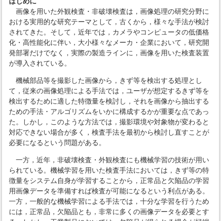
はじめに
画像を用いた外観検査・非破壊検査は，画像処理の研究分野に
おける実用的な研究テーマとして，古くから，様々な手法が検討
されてきた。そして，近年では，カメラやコンピュータの低価格
化・高性能化に伴い，大小様々なメーカ・企業において，研究開
発部署だけでなく，実際の製造ラインに，画像を用いた検査装置
が導入されている。
機械部品等を撮影した画像から，きず等を検出する処理とし
て，従来の画像処理による手法では，ユーザが想定するきず等を
検出するために適した特徴量を検討し，それを画像から抽出する
ための手法・アルゴリズムをいかに構成するかが重要な点であっ
た。しかし，このような方法では，撮影環境や対象物が変わると
対応できない場合が多く，検査手法を最初から検討し直すことが
必要になるという問題がある。
一方，近年，非破壊検査・外観検査にも機械学習の技術が用い
られている。機械学習を用いた検査手法においては，きず等の特
徴量をシステム自身が学習することから，正常品と欠陥品の学習
用画像データを準備すれば検査が可能になるという利点がある。
一方，一般的な機械学習による手法では，十分な学習を行うため
には，正常品，欠陥品とも，非常に多くの画像データを必要とす