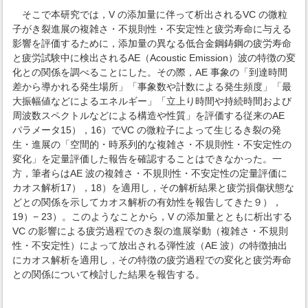
そこで本研究では，V の添加量に伴って析出されるVC の微粒
子がき裂進展の複雑さ・不規則性・不安定性と疲労寿命に与える
影響を評価するために，添加量の異なる低合金鋼鋳鋼の疲労寿命
と疲労試験中に検出されるAE（Acoustic Emission）波の特徴の変
化との関係を調べることにした。その際，AE 事象の「到達時間
差から導かれる発生場所」「事象数や計数による発生頻度」「最
大振幅値などによるエネルギー」「立上り時間や持続時間および
周波数スペクトルなどによる構造や性質」を評価する従来のAE
パラメータ15），16）でVC の微粒子によって生じるき裂の発
生・進展の「空間的・時系列的な複雑さ・不規則性・不安定性の
変化」を定量評価した報告を確認することはできなかった。一
方，筆者らはAE 波の複雑さ・不規則性・不安定性の定量評価に
カオス解析17），18）を適用し，その解析結果と疲労損傷状態な
どとの関係を示してカオス解析の有効性を報告してきた９），
19）− 23）。このようなことから，V の添加量とともに析出する
VC の影響による疲労過程でのき裂の進展挙動（複雑さ・不規則
性・不安定性）によって放出される弾性波（AE 波）の特徴抽出
にカオス解析を適用し，その特徴の疲労過程での変化と疲労寿命
との関係について検討した結果を報告する。