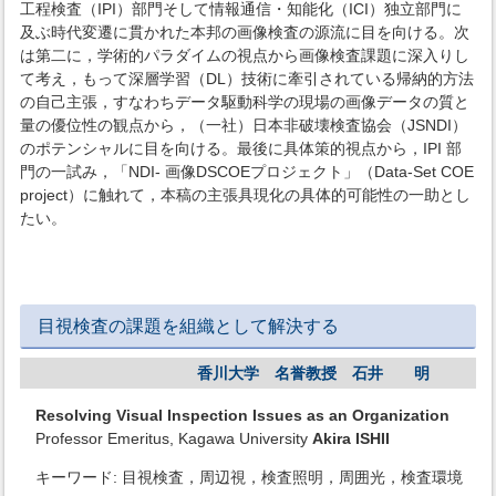
工程検査（IPI）部門そして情報通信・知能化（ICI）独立部門に
及ぶ時代変遷に貫かれた本邦の画像検査の源流に目を向ける。次
は第二に，学術的パラダイムの視点から画像検査課題に深入りし
て考え，もって深層学習（DL）技術に牽引されている帰納的方法
の自己主張，すなわちデータ駆動科学の現場の画像データの質と
量の優位性の観点から，（一社）日本非破壊検査協会（JSNDI）
のポテンシャルに目を向ける。最後に具体策的視点から，IPI 部
門の一試み，「NDI‑ 画像DSCOEプロジェクト」（Data‑Set COE
project）に触れて，本稿の主張具現化の具体的可能性の一助とし
たい。
目視検査の課題を組織として解決する
香川大学 名誉教授 石井 明
Resolving Visual Inspection Issues as an Organization
Professor Emeritus, Kagawa University
Akira ISHII
キーワード: 目視検査，周辺視，検査照明，周囲光，検査環境