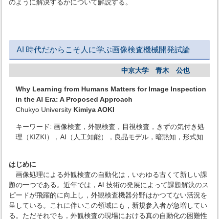
のように解決するかについて解説する。
AI 時代だからこそ人に学ぶ画像検査機械開発試論
中京大学 青木 公也
Why Learning from Humans Matters for Image Inspection
in the AI Era: A Proposed Approach
Chukyo University
Kimiya AOKI
キーワード: 画像検査，外観検査，目視検査，きずの気付き処
理（KIZKI），AI（人工知能），良品モデル，暗黙知，形式知
はじめに
画像処理による外観検査の自動化は，いわゆる古くて新しい課
題の一つである。近年では，AI 技術の発展によって課題解決のス
ピードが飛躍的に向上し，外観検査機器分野はかつてない活況を
呈している。これに伴いこの領域にも，新規参入者が急増してい
る。ただそれでも，外観検査の現場における真の自動化の困難性