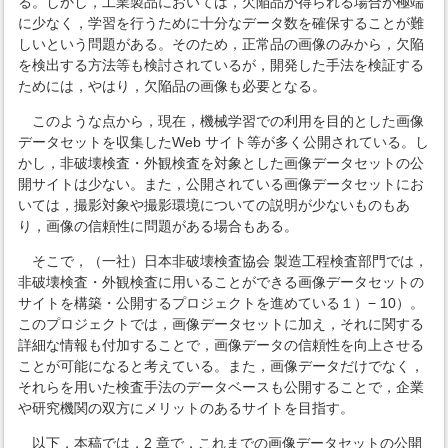
る。しかし，工業製品においては，欠陥品が得られる場合が極端
に少なく，学習を行うために十分なデータ数を確保することが難
しいという問題がある。そのため，正常品の画像のみから，欠陥
を検出する方法等も検討されているが，開発した手法を検証する
ためには，やはり，欠陥品の画像も必要となる。
このような点から，現在，機械学習での利用を目的とした画像
データセットを収集したWeb サイト等が多く公開されている。し
かし，非破壊検査・外観検査を対象とした画像データセットの公
開サイトは少ない。また，公開されている画像データセットにお
いては，撮影対象や撮影環境についての説明が少ないものもあ
り，画像の信頼性に問題がある場合もある。
そこで，（一社）日本非破壊検査協会 製造工程検査部門では，
非破壊検査・外観検査に用いることができる画像データセットの
サイトを構築・公開するプロジェクトを進めている１）− 10）。
このプロジェクトでは，画像データセットに加え，それに関する
詳細な情報も付加することで，画像データの信頼性を向上させる
ことが可能になると考えている。また，画像データだけでなく，
それらを用いた検査手法のデータベースも公開することで，企業
や研究機関の双方にメリットのあるサイトを目指す。
以下，本稿では，2 章で，これまでの画像データセットの公開