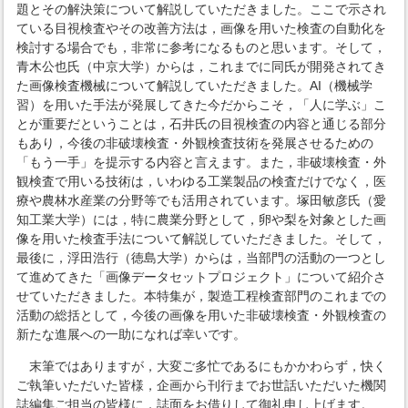
題とその解決策について解説していただきました。ここで示され
ている目視検査やその改善方法は，画像を用いた検査の自動化を
検討する場合でも，非常に参考になるものと思います。そして，
青木公也氏（中京大学）からは，これまでに同氏が開発されてき
た画像検査機械について解説していただきました。AI（機械学
習）を用いた手法が発展してきた今だからこそ，「人に学ぶ」こ
とが重要だということは，石井氏の目視検査の内容と通じる部分
もあり，今後の非破壊検査・外観検査技術を発展させるための
「もう一手」を提示する内容と言えます。また，非破壊検査・外
観検査で用いる技術は，いわゆる工業製品の検査だけでなく，医
療や農林水産業の分野等でも活用されています。塚田敏彦氏（愛
知工業大学）には，特に農業分野として，卵や梨を対象とした画
像を用いた検査手法について解説していただきました。そして，
最後に，浮田浩行（徳島大学）からは，当部門の活動の一つとし
て進めてきた「画像データセットプロジェクト」について紹介さ
せていただきました。本特集が，製造工程検査部門のこれまでの
活動の総括として，今後の画像を用いた非破壊検査・外観検査の
新たな進展への一助になれば幸いです。
末筆ではありますが，大変ご多忙であるにもかかわらず，快く
ご執筆いただいた皆様，企画から刊行までお世話いただいた機関
誌編集ご担当の皆様に，誌面をお借りして御礼申し上げます。