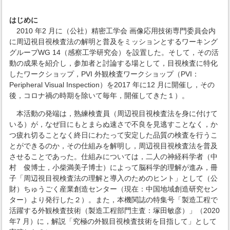
はじめに
2010 年2 月に（公社）精密工学会 画像応用技術専門委員会内
に周辺視目視検査法の解明と普及をミッションとするワーキング
グループWG 14（感察工学研究会）を設置した。そして，その活
動の成果を紹介し，参加者と討論する場として，目視検査に特化
したワークショップ，PVI 外観検査ワークショップ（PVI：
Peripheral Visual Inspection）を2017 年に12 月に開催し，その
後，コロナ禍の時期を除いて毎年，開催してきた１）。
本活動の発端は，熟練検査員（周辺視目視検査法を身に付けて
いる）が，なぜ目にもとまらぬ速さで不良を見逃すことなく，か
つ疲れ切ることなく終日にわたって安定した品質の検査を行うこ
とができるのか，その仕組みを解明し，周辺視目視検査法を普及
させることであった。仕組みについては，二人の神経科学者（中
村 俊博士，小柴満美子博士）によって脳科学的理解が進み，冊
子「周辺視目視検査法の理解と導入のためのヒント」として（公
財）ちゅうごく産業創造センター（現在：中国地域創造研究セン
ター）より発行した２）。また，本機関誌の特集号「製造工程で
活躍する外観検査技術（製造工程部門主査：塚田敏彦）」（2020
年7 月）に，解説「究極の外観目視検査技術を目指して」として