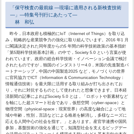
「保守検査の最前線 ―現場に適用される新検査技術
―」―特集号刊行にあたって―
林 和弘
昨今，日本政府も積極的にIoT（Internet of Things）を取り込
み，戦略的な産業競争力の強化に取り組んでいます。2016 年1 月
に閣議決定された同年度からの5 年間の科学技術政策の基本指針
「第5期科学技術基本計画」の中で，Society 5.0 という言葉が使
われています。政府の総合科学技術・イノベーション会議で検討
されたものですが，独国のインダストリー4.0，米国の先進製造パ
ートナーシップ，中国の中国製造2025 など，モノづくりの世界
に官民協力でICT（Information & Communication Technology：
情報通信技術）を最大限に活用する取り組みが打ち出されてお
り，それに対抗するものとして使われたと想像できます。日本経
済新聞の記事によればSociety 5.0 とは，「ロボットや新素材など
を軸にした超スマート社会であり，仮想空間（cyber-space）と
物理空間（physical-space：現実世界）の高度な融合によって地
域や年齢，性別，言語などによる格差を解消し，多様なニーズに
応える人間中心の社会を指す。」とあります。産官学連携や国民
参加，基盤技術の強化を通じて，知識型社会を支えるビッグデー