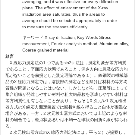
averaging, and it was effective for every diffraction
plane. The effect of enlargement of the X-ray
irradiation area saturates, thus the areas to
average should be selected appropriately in order
to measure the stresses efficiently.
キーワード:X-ray diffraction, Key Words Stress
measurement, Fourier analysis method, Aluminum alloy,
Coarse grained material
緒言
X 線応力測定法の1 つであるsin2ψ 法は，測定対象が等方均質
であること，平面応力状態であること，深さ方向に急激な応力勾
配がないことを前提とした測定理論である１）。鉄鋼製の機械部
品のX 線応力測定では，溶接部の測定などを除けば材料の等方均
質性が問題となることは少ない。しかしながら，圧延等によって
集合組織が発達しやすい材料や粗大結晶粒を形成しやすい材料は
等方均質性を有しないことがあり，そもそも0 次元や1 次元検出
器方式のX 線応力測定装置では回折X 線を得ること自体が困難な
場合がある。一方，2 次元検出器方式においては上記のような材
料の場合でも，斑点状あるいは不均一な環状の回折X 線が得られ
る。
2 次元検出器方式のX 線応力測定法には，平ら２）が提案し，