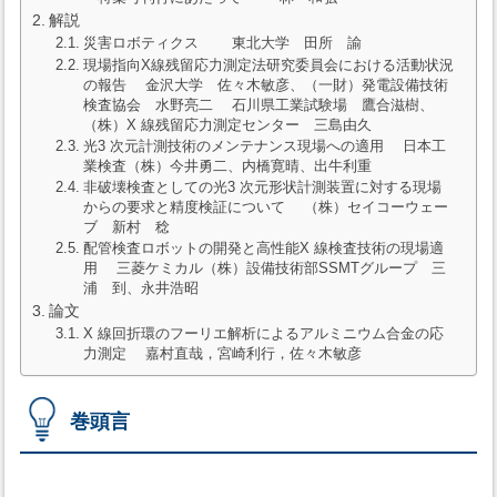
解説
災害ロボティクス 東北大学 田所 諭
現場指向X線残留応力測定法研究委員会における活動状況
の報告 金沢大学 佐々木敏彦、（一財）発電設備技術
検査協会 水野亮二 石川県工業試験場 鷹合滋樹、
（株）X 線残留応力測定センター 三島由久
光3 次元計測技術のメンテナンス現場への適用 日本工
業検査（株）今井勇二、内橋寛晴、出牛利重
非破壊検査としての光3 次元形状計測装置に対する現場
からの要求と精度検証について （株）セイコーウェー
ブ 新村 稔
配管検査ロボットの開発と高性能X 線検査技術の現場適
用 三菱ケミカル（株）設備技術部SSMTグループ 三
浦 到、永井浩昭
論文
X 線回折環のフーリエ解析によるアルミニウム合金の応
力測定 嘉村直哉，宮崎利行，佐々木敏彦
巻頭言