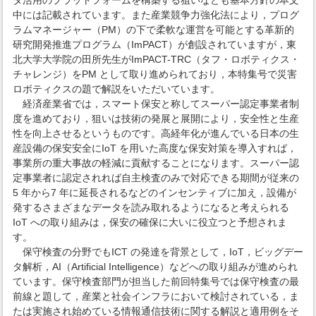
タ活用のプラットフォームを構築する狙いなども基本方針の本文
中には記載されています。また産業競争力強化法により，プログ
ラムマネージャー（PM）の下で柔軟な運営を可能とする革新的
研究開発推進プログラム（ImPACT）が創設されていますが，東
北大学大学院の田所先生がImPACT-TRC（タフ・ロボティクス・
チャレンジ）をPM として取り進められており，本特集号で災害
ロボティクスの題で解説をいただいています。
経済産業省では，スマート保安と称してスーパー認定事業者制
度を進めており，狙いは技術の発展と展開により，安全性と生産
性を向上させるというものです。高経年化が進んでいる日本の生
産設備の保安安全にIoT を用いた高度な保安対策を導入すれば，
事業所の重大事故の軽減に貢献することになります。スーパー認
定事業者に認定されれば自主検査のみで対応できる期間が従来の
5 年から7 年に延長されるなどのインセンティブに加え，設備が
発するさまざまなデータを読み取れるようになると考えられる
IoT への取り組みは，保安の確保に大いに役立つと予想されま
す。
保守検査の分野でもICT の発達を背景として，IoT，ビッグデー
タ解析，AI（Artificial Intelligence）などへの取り組みが進められ
ています。保守検査部門が担当した前回特集号では保守検査の最
前線と題して，産業と社会インフラにおいて検討されている，ま
たは実施され始めている情報通信技術に関する解説と適用例をそ