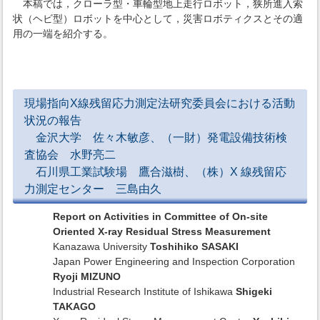
本稿では，クローラ型・車輪型地上走行ロボット，狭所進入索
状（ヘビ型）ロボットを中心として，災害ロボティクスとその適
用の一端を紹介する。
現場指向X線残留応力測定法研究委員会における活動
状況の報告
金沢大学 佐々木敏彦、（一財）発電設備技術検
査協会 水野亮二
石川県工業試験場 鷹合滋樹、（株）X 線残留応
力測定センター 三島由久
Report on Activities in Committee of On-site
Oriented X-ray Residual Stress Measurement
Kanazawa University
Toshihiko SASAKI
Japan Power Engineering and Inspection Corporation
Ryoji MIZUNO
Industrial Research Institute of Ishikawa
Shigeki
TAKAGO