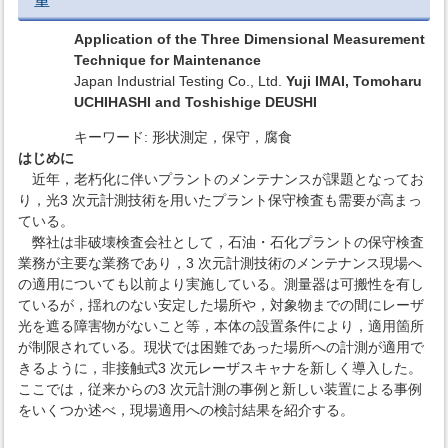
重
Application of the Three Dimensional Measurement
Technique for Maintenance
Japan Industrial Testing Co., Ltd.
Yuji IMAI, Tomoharu
UCHIHASHI and Toshishige DEUSHI
キーワード: 形状測定，保守，腐食
はじめに
近年，老朽化に伴いプラントのメンテナンスが課題となってお
り，光3 次元計測技術を用いたプラント保守検査も需要が高まっ
ている。
弊社は非破壊検査会社として，石油・石化プラントの保守検査
業務が主要な業務であり，3 次元計測技術のメンテナンス現場へ
の適用についても以前より実施している。測量器は可搬性を有し
ているが，揺れのない安定した場所や，対象物までの間にレーザ
光を遮る障害物がないこと等，本体の設置条件により，適用箇所
が制限されている。現状では困難であった場所への計測が適用で
きるように，非接触式3 次元レーザスキャナを新しく導入した。
ここでは，従来からの3 次元計測の事例と新しい装置による事例
をいくつか述べ，現場適用への検討結果を紹介する。