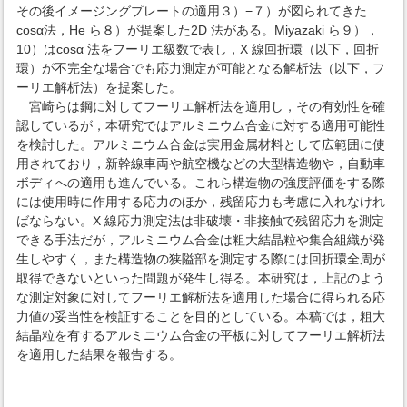
その後イメージングプレートの適用３）−７）が図られてきた
cosα法，He ら８）が提案した2D 法がある。Miyazaki ら９），
10）はcosα 法をフーリエ級数で表し，X 線回折環（以下，回折
環）が不完全な場合でも応力測定が可能となる解析法（以下，フ
ーリエ解析法）を提案した。
宮崎らは鋼に対してフーリエ解析法を適用し，その有効性を確
認しているが，本研究ではアルミニウム合金に対する適用可能性
を検討した。アルミニウム合金は実用金属材料として広範囲に使
用されており，新幹線車両や航空機などの大型構造物や，自動車
ボディへの適用も進んでいる。これら構造物の強度評価をする際
には使用時に作用する応力のほか，残留応力も考慮に入れなけれ
ばならない。X 線応力測定法は非破壊・非接触で残留応力を測定
できる手法だが，アルミニウム合金は粗大結晶粒や集合組織が発
生しやすく，また構造物の狭隘部を測定する際には回折環全周が
取得できないといった問題が発生し得る。本研究は，上記のよう
な測定対象に対してフーリエ解析法を適用した場合に得られる応
力値の妥当性を検証することを目的としている。本稿では，粗大
結晶粒を有するアルミニウム合金の平板に対してフーリエ解析法
を適用した結果を報告する。