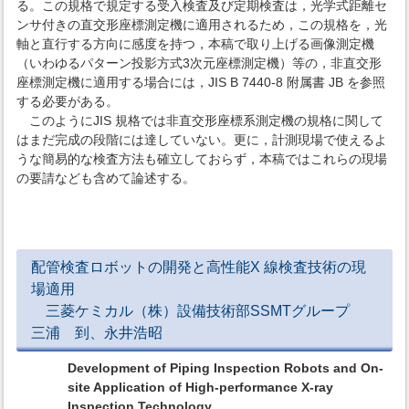
る。この規格で規定する受入検査及び定期検査は，光学式距離セ
ンサ付きの直交形座標測定機に適用されるため，この規格を，光
軸と直行する方向に感度を持つ，本稿で取り上げる画像測定機
（いわゆるパターン投影方式3次元座標測定機）等の，非直交形
座標測定機に適用する場合には，JIS B 7440-8 附属書 JB を参照
する必要がある。
このようにJIS 規格では非直交形座標系測定機の規格に関して
はまだ完成の段階には達していない。更に，計測現場で使えるよ
うな簡易的な検査方法も確立しておらず，本稿ではこれらの現場
の要請なども含めて論述する。
配管検査ロボットの開発と高性能X 線検査技術の現
場適用
三菱ケミカル（株）設備技術部SSMTグループ
三浦 到、永井浩昭
Development of Piping Inspection Robots and On-
site Application of High-performance X-ray
Inspection Technology