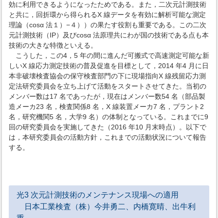
効に利用できるようになったためである。また，二次元計測技術
と共に，回折環から得られるX 線データを有効に解析可能な測定
理論（cosα 法１）−４））の果たす役割も重要である。この二次
元計測技術（IP）及びcosα 法原理共にわが国の技術である点も本
技術の大きな特徴といえる。
こうした，この4，5 年の間に進んだ可搬式で高速測定可能な新
しいX 線応力測定技術の普及促進を目標として，2014 年4 月に日
本非破壊検査協会の保守検査部門の下に現場指向X 線残留応力測
定法研究委員会を立ち上げて活動をスタートさせてきた。当初の
メンバー数は17 名であったが，現在はメンバー数54 名（部品製
造メーカ23 名，検査関係8 名，X 線装置メーカ7 名，プラント2
名，研究機関5 名，大学9 名）の体制となっている。これまでに9
回の研究委員会を実施してきた（2016 年10 月末時点）。以下で
は，本研究委員会の活動方針，これまでの活動状況について報告
する。
光3 次元計測技術のメンテナンス現場への適用
日本工業検査（株）今井勇二、内橋寛晴、出牛利