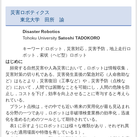
災害ロボティクス
東北大学 田所 諭
Disaster Robotics
Tohoku University
Satoshi TADOKORO
キーワード:ロボット，災害対応，災害予防，地上走行ロ
ボット，索状（ヘビ型）ロボット
はじめに
頻発する自然災害や人為災害において，ロボットは情報収集，
災害対策の切り札である。災害発生直後の緊急対応（人命救助な
ど）はもとより，災害復旧（工事など）や，災害予防（点検な
ど）において，人間では困難なことを可能にし，人間の危険を防
止し，コストを下げ，効率を向上させることに寄与すると考えら
れている。
プラント点検は，その中でも近い将来の実用化が最も見込まれ
る分野の一つであり，ロボットは非破壊検査業務の効率化，迅速
化を進めるためのツールとして期待されている。
表1 に示すようにロボットには様々な種類があり，それぞれ異
なった適用場面や特徴を有している１）。