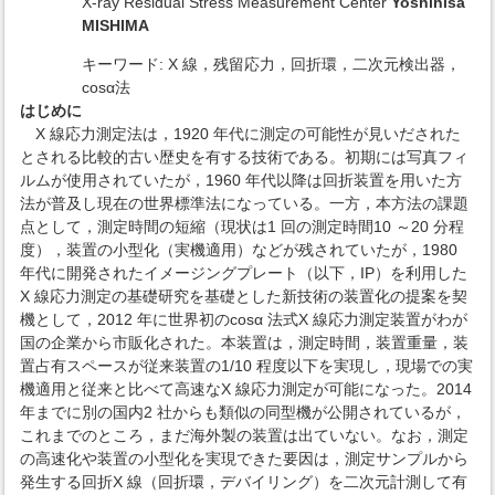
X-ray Residual Stress Measurement Center
Yoshihisa
MISHIMA
キーワード: X 線，残留応力，回折環，二次元検出器，
cosα法
はじめに
X 線応力測定法は，1920 年代に測定の可能性が見いだされた
とされる比較的古い歴史を有する技術である。初期には写真フィ
ルムが使用されていたが，1960 年代以降は回折装置を用いた方
法が普及し現在の世界標準法になっている。一方，本方法の課題
点として，測定時間の短縮（現状は1 回の測定時間10 ～20 分程
度），装置の小型化（実機適用）などが残されていたが，1980
年代に開発されたイメージングプレート（以下，IP）を利用した
X 線応力測定の基礎研究を基礎とした新技術の装置化の提案を契
機として，2012 年に世界初のcosα 法式X 線応力測定装置がわが
国の企業から市販化された。本装置は，測定時間，装置重量，装
置占有スペースが従来装置の1/10 程度以下を実現し，現場での実
機適用と従来と比べて高速なX 線応力測定が可能になった。2014
年までに別の国内2 社からも類似の同型機が公開されているが，
これまでのところ，まだ海外製の装置は出ていない。なお，測定
の高速化や装置の小型化を実現できた要因は，測定サンプルから
発生する回折X 線（回折環，デバイリング）を二次元計測して有