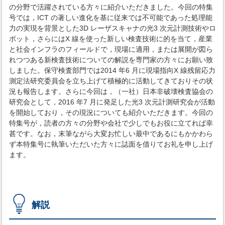
の分野で活躍されている方々に紹介いただきました。今回の特集
号では，ICT の著しい進化を基に従来では不可能であった処理能
力の実現を背景とした3D レーザスキャナの光3 次元計測技術やロ
ボット，さらにはX 線を使った新しい検査技術に的を当て，産業
と社会インフラのフィールドで，現場に適用，または展開が図ら
れつつある新検査技術についての解説を専門家の方々にお願い致
しました。保守検査部門では2014 年6 月に現場指向X 線残留応力
測定法研究委員会を立ち上げて積極的に活動してきておりその状
況も報告します。さらに今回は，（一社）日本非破壊検査協会の
研究会として，2016 年7 月に発足した光3 次元計測研究会が活動
を開始しており，その現況についても紹介いただきます。今回の
特集号が，読者の方々の分野や会社で少しでもお役に立てれば幸
甚です。なお，末筆ながら大変お忙しい最中であるにもかかわら
ず本特集号に執筆いただいた方々に誌面を借りてお礼を申し上げ
ます。
解説