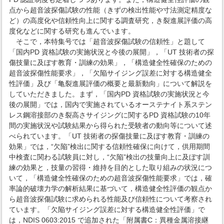
点から超音波探傷試験の性能（きずの検出性能や寸法測定精度な
ど）の高度化や信頼性向上に関する調査研究，き裂進展評価の高
度化などに関する研究も進んでいます。
そこで，本特集号では「超音波探傷試験の信頼性」と題して
「国内PD 資格試験の実施状況と今後の展開」，「UT 技術者の探
傷技量に及ぼす教育・訓練の効果」，「構造健全性確保のための
超音波探傷性能要求」，「欠陥サイジング誤差に対する構造健全
性評価」及び「亀裂進展評価の概要と最新動向」について解説を
していただきました。まず，「国内PD 資格試験の実施状況と今
後の展開」では，国内で実施されているオーステナイト系ステン
レス鋼溶接部のき裂高さサイジングに関するPD 資格試験の10年
間の実施状況や試験結果から得られた受験者の動向等について述
べられています。「UT 技術者の探傷技量に及ぼす教育・訓練の
効果」では，“欠陥”検出に関する信頼性確保に向けて，供用期間
中検査に関わる試験員に対し，“欠陥”検出の技量向上に及ぼす訓
練の効果と，技量の習得・維持を目的とした取り組みの状況につ
いて，「構造健全性確保のための超音波探傷性能要求」では，確
率論的破壊力学の解析結果に基づいて，構造健全性評価の観点か
ら超音波探傷試験に求められる性能及び信頼性について考察され
ています。「欠陥サイジング誤差に対する構造健全性評価」で
は，NDIS 0603:2015 で追加された「附属書C：異種金属溶接継