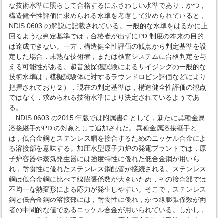
な技術水準に照らして合格するにふさわしい水準であり，かつ，
構造健全性評価に求められる水準を考慮して決められていると，
NDIS 0603 の解説に記載されている。一般的な水準をはるかに上
回るような判定基準では，合格者が出ずにPD 制度の本来の目的
は達成できない。一方，構造健全性評価の観点から判定基準を設
定した場合，未熟な技術者，または検査システムに合格判定を与
える可能性がある。超音波探傷試験によるサイジングの一般的な
技術水準は，模擬試験体に対するラウンドロビン評価などにより
把握されており２），現在の判定基準は，構造健全性評価の観点
ではなく，求められる技術水準により決定されているようであ
る。
NDIS 0603 の2015 年版では附属書C として，新たに異種金属
溶接継手がPD の対象として追加された。異種金属溶接継手と
は，低合金鋼とステンレス鋼を接合するためのニッケル合金によ
る溶接部を意味する。加圧水型原子力炉の発電プラントでは，原
子炉容器や蒸気発生器には強度特性に優れた低合金鋼が用いら
れ，耐食性に優れたステンレス鋼配管が接続される。ステンレス
鋼は低合金鋼に比べて線膨張係数が大きいため，その接合部では
不均一な熱変形による応力が発生しやすい。そこで，ステンレス
鋼と低合金鋼の溶接部には，耐食性に優れ，かつ線膨張係数が両
者の中間的な値であるニッケル合金が用いられている。しかし，