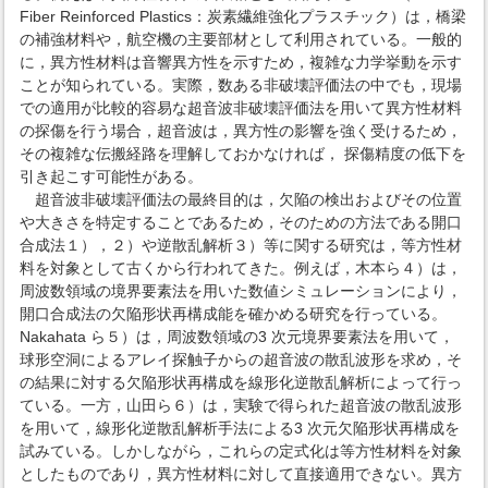
Fiber Reinforced Plastics：炭素繊維強化プラスチック）は，橋梁
の補強材料や，航空機の主要部材として利用されている。一般的
に，異方性材料は音響異方性を示すため，複雑な力学挙動を示す
ことが知られている。実際，数ある非破壊評価法の中でも，現場
での適用が比較的容易な超音波非破壊評価法を用いて異方性材料
の探傷を行う場合，超音波は，異方性の影響を強く受けるため，
その複雑な伝搬経路を理解しておかなければ， 探傷精度の低下を
引き起こす可能性がある。
超音波非破壊評価法の最終目的は，欠陥の検出およびその位置
や大きさを特定することであるため，そのための方法である開口
合成法１），２）や逆散乱解析３）等に関する研究は，等方性材
料を対象として古くから行われてきた。例えば，木本ら４）は，
周波数領域の境界要素法を用いた数値シミュレーションにより，
開口合成法の欠陥形状再構成能を確かめる研究を行っている。
Nakahata ら５）は，周波数領域の3 次元境界要素法を用いて，
球形空洞によるアレイ探触子からの超音波の散乱波形を求め，そ
の結果に対する欠陥形状再構成を線形化逆散乱解析によって行っ
ている。一方，山田ら６）は，実験で得られた超音波の散乱波形
を用いて，線形化逆散乱解析手法による3 次元欠陥形状再構成を
試みている。しかしながら，これらの定式化は等方性材料を対象
としたものであり，異方性材料に対して直接適用できない。異方