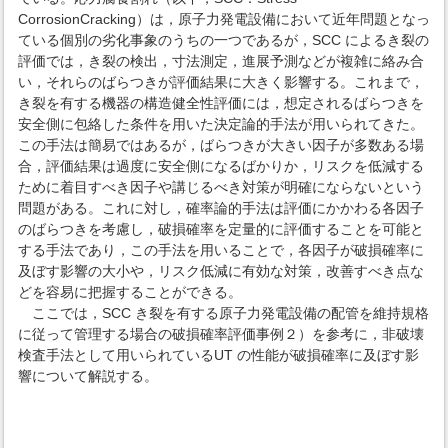
CorrosionCracking）は，原子力発電設備において近年問題となっ
ている個別の劣化事象のうちの一つであるが，SCC によるき裂の
評価では，き裂の検出，寸法測定，進展予測などが複雑に絡み合
い，それらのばらつきが評価結果に大きく影響する。これまで，
き裂を有する機器の構造健全性評価には，想定されるばらつきを
安全側に包絡した条件を用いた決定論的手法が用いられてきた。
この手法は簡易ではあるが，ばらつきが大きい因子が多数ある場
合，評価結果は過度に安全側になるばかりか，リスクを低減する
ために着目すべき因子や講じるべき対策が明確にならないという
問題がある。これに対し，確率論的手法は評価にかかわる各因子
のばらつきを考慮し，破損確率を定量的に評価することを可能と
する手法であり，この手法を用いることで，各因子が破損確率に
及ぼす影響の大小や，リスク低減に有効な対策，改善すべき点な
どを容易に把握することができる。
ここでは，SCC き裂を有する原子力発電設備の配管を維持規格
に従って管理する場合の破損確率評価事例２）を参考に，非破壊
検査手法として用いられているUT の性能が破損確率に及ぼす影
響について解説する。