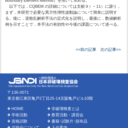
Boundary Element Method）を用いて求める。
以下では，CQBEM の詳細については文献９）− 11）に譲り，
まず，本研究で必要な異方性弾性波動論について簡単に説明す
る。後に，逆散乱解析手法の定式化を説明し，最後に，数値解析
例を示すことで，本手法の有効性や今後の課題について述べる。
<<前の記事
次の記事>>
〒136-0071
東京都江東区亀戸2丁目25-14京阪亀戸ビル10階
HOME
非破壊検査とは
学術活動
教育活動・講習会
資格試験
書籍･試験片･頒布品
当協会について
入会案内