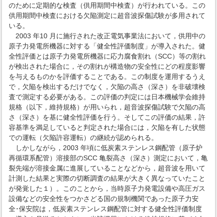
のために定期的な検査（供用期間中検査）が行われている。この
供用期間中検査における欠陥測定に超音波探傷試験が多用されて
いる。
2003 年10 月に施行された改正電気事業法において，供用中の
原子力発電所機器に対する「健全性評価制度」が導入された。健
全性評価とは原子力発電所機器に応力腐食割れ（SCC）等の割れ
が検出された場合に，その割れが構造物の安全性にどの程度影響
を与えるものかを評価することである。この制度を運用するうえ
で，欠陥を検出するだけでなく，欠陥の高さ（深さ）を非破壊検
査で測定する必要がある。この評価の判定には日本機械学会維持
規格（以下，維持規格）が用いられ，超音波探傷試験で欠陥の高
さ（深さ）を基に健全性評価を行う。そしてこの評価の結果，許
容基準を満足していると判定された場合には，欠陥を有した状態
での運転（欠陥許容運転）の継続が認められる。
しかしながら，2003 年頃に低炭素ステンレス鋼配管（原子炉
再循環系配管）溶接部のSCC 亀裂高さ（深さ）測定において，亀
裂先端が溶接金属に進展していることなどから，超音波を用いて
計測した結果と実際の切断調査の結果が大きく異なっていたこと
が発覚した１）。このことから，当時原子力発電設備や高圧ガス
設備などの安全性をつかさどる国の規制機関であった原子力安
全･保安院は，低炭素ステンレス鋼配管に対する健全性評価制度