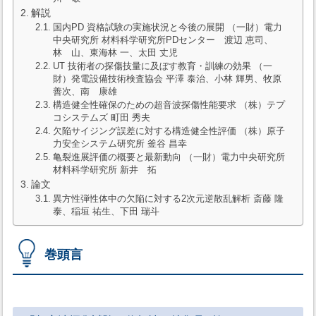
解説
国内PD 資格試験の実施状況と今後の展開 （一財）電力
中央研究所 材料科学研究所PDセンター 渡辺 恵司、
林 山、東海林 一、太田 丈児
UT 技術者の探傷技量に及ぼす教育・訓練の効果 （一
財）発電設備技術検査協会 平澤 泰治、小林 輝男、牧原
善次、南 康雄
構造健全性確保のための超音波探傷性能要求 （株）テプ
コシステムズ 町田 秀夫
欠陥サイジング誤差に対する構造健全性評価 （株）原子
力安全システム研究所 釜谷 昌幸
亀裂進展評価の概要と最新動向 （一財）電力中央研究所
材料科学研究所 新井 拓
論文
異方性弾性体中の欠陥に対する2次元逆散乱解析 斎藤 隆
泰、稲垣 祐生、下田 瑞斗
巻頭言