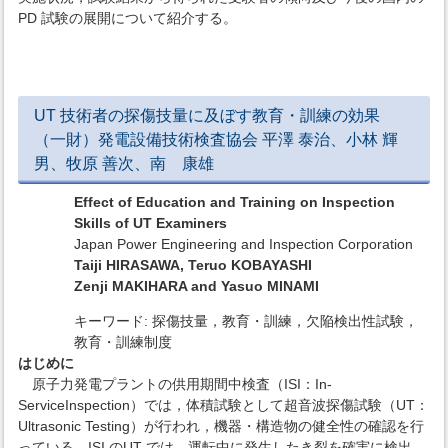
PD 試験の展開について紹介する。
UT 技術者の探傷技量に及ぼす教育・訓練の効果
（一財）発電設備技術検査協会 平澤 泰治、小林 輝
男、牧原 善次、南 康雄
Effect of Education and Training on Inspection
Skills of UT Examiners
Japan Power Engineering and Inspection Corporation
Taiji HIRASAWA, Teruo KOBAYASHI
Zenji MAKIHARA and Yasuo MINAMI
キーワード: 探傷技量，教育・訓練，欠陥検出性試験，
教育・訓練制度
はじめに
原子力発電プラントの供用期間中検査（ISI：In-
ServiceInspection）では，体積試験として超音波探傷試験（UT：
Ultrasonic Testing）が行われ，機器・構造物の健全性の確認を行
っている。ISI のUT では，運転中に発生したき裂を確実に検出