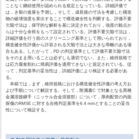
ことなく継続使用が認められる規定となっている。詳細評価で
は，き裂の進展を予測し，そして，成長後の寸法を考慮した構造
物の破壊強度を算出することで構造健全性を判断する。評価不要
欠陥寸法は，保守的な解析を基に決定されており，強度の観点か
らは十分な余裕をもって設定されている。評価不要欠陥寸法は，
詳細評価を行う前のスクリーニング基準として用いられており，
構造健全性評価から許容される欠陥寸法とは大きな乖離のある場
合もある。したがって，PD の判定基準として評価不要欠陥寸法
をそのまま用いることは必ずしも適切でない。また，維持規格で
は応力腐食割れに簡易評価を適用できないと規定されている。従
って，判定基準の妥当性は，詳細評価により検証する必要があ
る。
本稿では，まず，維持規格における構造健全性評価の考え方お
よび手順について解説する。そして，附属書C で対象となる異種
金属溶接継手（ニッケル合金溶接部）について，厚肉配管の内面
探傷のRMSE に対する合格判定基準を6.4 mmとすることの妥当
性について検証する。