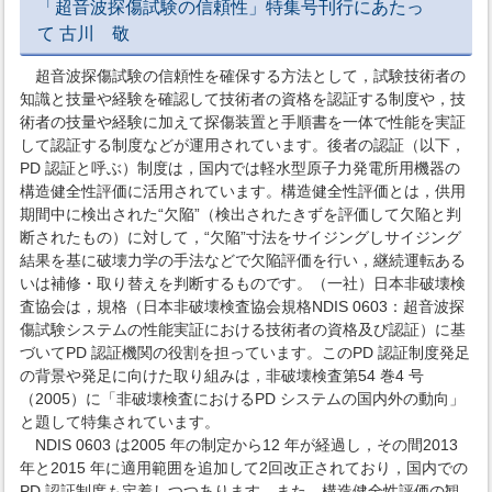
「超音波探傷試験の信頼性」特集号刊行にあたっ
て 古川 敬
超音波探傷試験の信頼性を確保する方法として，試験技術者の
知識と技量や経験を確認して技術者の資格を認証する制度や，技
術者の技量や経験に加えて探傷装置と手順書を一体で性能を実証
して認証する制度などが運用されています。後者の認証（以下，
PD 認証と呼ぶ）制度は，国内では軽水型原子力発電所用機器の
構造健全性評価に活用されています。構造健全性評価とは，供用
期間中に検出された“欠陥”（検出されたきずを評価して欠陥と判
断されたもの）に対して，“欠陥”寸法をサイジングしサイジング
結果を基に破壊力学の手法などで欠陥評価を行い，継続運転ある
いは補修・取り替えを判断するものです。（一社）日本非破壊検
査協会は，規格（日本非破壊検査協会規格NDIS 0603：超音波探
傷試験システムの性能実証における技術者の資格及び認証）に基
づいてPD 認証機関の役割を担っています。このPD 認証制度発足
の背景や発足に向けた取り組みは，非破壊検査第54 巻4 号
（2005）に「非破壊検査におけるPD システムの国内外の動向」
と題して特集されています。
NDIS 0603 は2005 年の制定から12 年が経過し，その間2013
年と2015 年に適用範囲を追加して2回改正されており，国内での
PD 認証制度も定着しつつあります。また，構造健全性評価の観