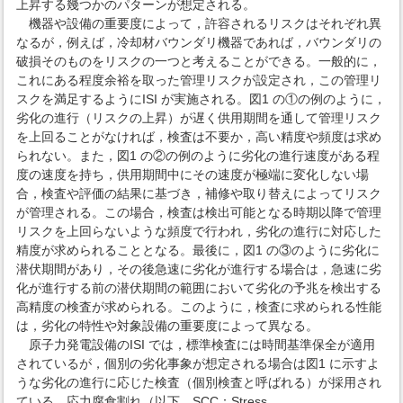
上昇する幾つかのパターンが想定される。
機器や設備の重要度によって，許容されるリスクはそれぞれ異
なるが，例えば，冷却材バウンダリ機器であれば，バウンダリの
破損そのものをリスクの一つと考えることができる。一般的に，
これにある程度余裕を取った管理リスクが設定され，この管理リ
スクを満足するようにISI が実施される。図1 の①の例のように，
劣化の進行（リスクの上昇）が遅く供用期間を通して管理リスク
を上回ることがなければ，検査は不要か，高い精度や頻度は求め
られない。また，図1 の②の例のように劣化の進行速度がある程
度の速度を持ち，供用期間中にその速度が極端に変化しない場
合，検査や評価の結果に基づき，補修や取り替えによってリスク
が管理される。この場合，検査は検出可能となる時期以降で管理
リスクを上回らないような頻度で行われ，劣化の進行に対応した
精度が求められることとなる。最後に，図1 の③のように劣化に
潜伏期間があり，その後急速に劣化が進行する場合は，急速に劣
化が進行する前の潜伏期間の範囲において劣化の予兆を検出する
高精度の検査が求められる。このように，検査に求められる性能
は，劣化の特性や対象設備の重要度によって異なる。
原子力発電設備のISI では，標準検査には時間基準保全が適用
されているが，個別の劣化事象が想定される場合は図1 に示すよ
うな劣化の進行に応じた検査（個別検査と呼ばれる）が採用され
ている。応力腐食割れ（以下，SCC：Stress