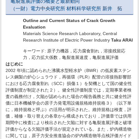
亀裂進展評価の概要と最新動向
（一財）電力中央研究所 材料科学研究所 新井 拓
Outline and Current Status of Crack Growth
Evaluation
Materials Science Research Laboratory, Central
Research Institute of Electric Power Industry
Taku ARAI
キーワード: 原子力機器，応力腐食割れ，溶接残留応
力，応力拡大係数，亀裂進展速度，亀裂進展評価
はじめに
2002 年頃に認められた沸騰水型軽水炉（BWR）の低炭素ステン
レス鋼製の炉心シュラウド，再循環（PLR）配管の溶接熱影響部
における応力腐食割れ（SCC）損傷１）を契機として国の健全性
評価制度が制定された２）。健全性評価制度では，定期事業者検
査の義務付け，欠陥が認められた場合の報告義務と共に健全性評
価に日本機械学会の原子力発電用設備規格維持規格３）（以下単
に，維持規格と呼ぶ）の活用が明示された。維持規格は検査，評
価，補修・取り替えの各章から構成されており，評価章では供用
期間中に検査により検出された欠陥に対する亀裂進展評価と破壊
評価からなる欠陥評価手法が規定されている。また，炉内構造物
に関しては，原子力安全推進協会の炉内構造物等点検評価ガイド