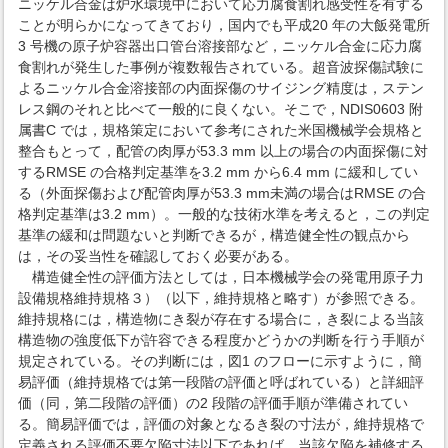
ニッケル合金は炉水環境中において応力腐食割れ感受性を有する
ことが明らかになってきており，国内でも平成20 年の大飯発電所
3 号機の原子炉容器出口管台溶接部など，ニッケル合金に応力腐
食割れが発生した事例が複数報告されている。超音波探傷試験に
よるニッケル合金溶接部の内面探傷のサイジング精度は，ステン
レス鋼のそれと比べて一般的に良くない。そこで，NDIS0603 附
属書C では，規格策定において参考にされた米国機械学会規格と
整合もとって，配管の肉厚が53.3 mm 以上の場合の内面探傷に対
するRMSE の合格判定基準を3.2 mm から6.4 mm に緩和してい
る（外面探傷および配管肉厚が53.3 mm未満の場合はRMSE の合
格判定基準は3.2 mm）。一般的な技術水準を考えると，この判定
基準の緩和は問題ないと判断できるが，構造健全性の観点から
は，その妥当性を確認しておく必要がある。
構造健全性の評価方法としては，日本機械学会の発電用原子力
設備規格維持規格３）（以下，維持規格と略す）が参照できる。
維持規格には，構造物にき裂が存在する場合に，き裂による当該
構造物の強度低下が許容できる程度かどうかの判断を行う手順が
規定されている。その判断には，図1 のフローに示すように，簡
易評価（維持規格では第一段階の評価と呼ばれている）と詳細評
価（同，第二段階の評価）の2 段階の評価手順が準備されてい
る。簡易評価では，評価の対象となるき裂の寸法が，維持規格で
定義される評価不要欠陥寸法以下であれば，当該欠陥を補修する