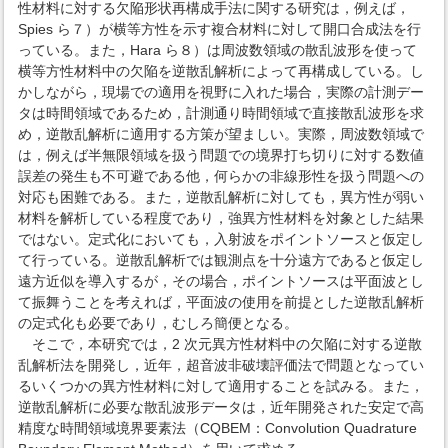
性材料に対する欠陥形状再構成手法に関する研究は，例えば，
Spies ら７）が横等方性を示す複合材料に対して開口合成法を行
っている。また，Hara ら８）は周波数領域の散乱波形を使って
横等方性材料中の欠陥を逆散乱解析によって再構成している。し
かしながら，現場での適用を視野に入れた場合，実際の計測デー
タは時間領域であるため，計測通り時間領域で直接散乱波形を求
め，逆散乱解析に適用する方策が望ましい。実際，周波数領域で
は，例えば半無限領域を扱う問題での境界打ち切りに対する数値
誤差の発生も不可避である他，何らかの非線形性を扱う問題への
対応も困難である。また，逆散乱解析に対しても，異方性が弱い
材料を解析している程度であり，強異方性材料を対象とした結果
ではない。定式化においても，入射波をポイントソースと仮定し
て行っている。逆散乱解析では観測点を十分遠方であると仮定し
遠方近似を導入するが，その場合，ポイントソースは平面波とし
て振舞うことを考えれば，平面波の使用を前提とした逆散乱解析
の定式化も必要であり，むしろ簡便となる。
そこで，本研究では，2 次元異方性材料中の欠陥に対する逆散
乱解析法を開発し，近年，超音波非破壊評価法で問題となってい
るいくつかの異方性材料に対して適用することを試みる。また，
逆散乱解析に必要な散乱波形データは，近年開発された安定で高
精度な時間領域境界要素法（CQBEM：Convolution Quadrature