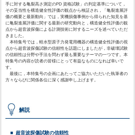
手に対する亀裂高さ測定のPD 資格試験」の判定基準について，
その妥当性を構造健全性評価の観点から検証され，「亀裂進展評
価の概要と最新動向」では，実機損傷事例から得られた知見を基
に亀裂進展評価に関する最新の研究動向と，構造健全性評価の観
点から超音波探傷による計測技術に対するニーズを述べていただ
きました。
本特集号では，軽水型原子力発電用機器の構造健全性評価の視
点から超音波探傷試験の信頼性を話題にしましたが，非破壊試験
の信頼性は分野や手法を問わず最も重要なテーマの一つです。本
特集号の内容が読者の皆様にとって有益なものになれば幸いで
す。
最後に，本特集号の企画にあたってご協力いただいた執筆者の
方々ならびに関係各位に深く感謝申し上げます。
解説
超音波探傷試験の信頼性