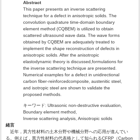
Abstract
This paper presents an inverse scattering
technique for a defect in anisotropic solids. The
convolution quadrature time-domain boundary
element method (CQBEM) is utilized to obtain
scattered ultrasound wave data. The wave forms
obtained by CQBEM are adequately treated to
implement the shape reconstruction of defects in
anisotropic solids. After the anisotropic
elastodynamic theory is discussed,formulations for
the inverse scattering technique are presented.
Numerical examples for a defect in unidirectional
carbon fiber-reinforcedcomposite, austenitic steel,
and isotropic steel are shown to validate the
proposed methods.
キーワード: Ultrasonic non-destructive evaluation,
Boundary element method,
Inverse scattering analysis, Anisotropic solids
緒言
近年，異方性材料の土木分野や機械分野への応用が進んでい
る。例えば，異方性材料の代表格として知られるCFRP（Carbon