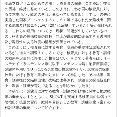
訓練プログラムを定めて運用し，検査員の探傷（欠陥検出）技量
の習得・維持に努めている。このように，わが国の検査員に対す
る要求事項が，欧米のそれと異なっている要因としては，過去に
実施した国家プロジェクト５），６）等で得られた欠陥検出に関
する成果及び知見をJEAC 4207 に反映していること等が挙げられ
る。これらの運用については，現状，問題が生じていないもの
の，検査員の探傷技量の維持・向上が継続的に確保できる透明性
及び客観性のある制度の構築が要望されている。
このように，検査員に対する教育・訓練の重要性は認識されて
いるが，過去の調査７），８）では，検査員に対する教育・訓練
の効果を定量的に評価した報告はない。そこで，著者らは，オー
ステナイト系ステンレス鋼（以下，ステンレス鋼）配管溶接継手
試験体を用いてUT による欠陥検出性試験を行い，試験員の探傷
技量に及ぼす教育・訓練の効果について検討した。その結果，教
育・訓練後に欠陥検出性が大幅に改善され，試験員の探傷技量向
上に教育・訓練が有効であることを明らかにした９）。
本稿では，試験員に対する教育・訓練の有効性に関する検討結
果の概要を示すとともに，ISI でUT を実施する検査員の探傷（欠
陥検出）技量の習得・維持を目的とした教育・訓練制度（案）の
検討結果の概要について紹介する。