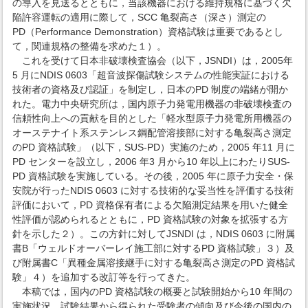
の導入を見送るとともに，当該機器における維持規格に基づく欠
陥許容運転の適用に際して，SCC 亀裂高さ（深さ）測定の
PD（Performance Demonstration）資格試験は重要であるとし
て，関連規格の整備を求めた１）。
これを受けて日本非破壊検査協会（以下，JSNDI）は，2005年
5 月にNDIS 0603「超音波探傷試験システムの性能実証における
技術者の資格及び認証」を制定し，日本のPD 制度の端緒が開か
れた。電力中央研究所は，国内原子力発電用機器の非破壊検査の
信頼性向上への貢献を目的とした「軽水型原子力発電所用機器の
オーステナイト系ステンレス鋼配管溶接部に対する亀裂高さ測定
のPD 資格試験」（以下，SUS-PD）実施のため，2005 年11 月に
PD センターを設立し，2006 年3 月から10 年以上にわたりSUS-
PD 資格試験を実施している。その後，2005 年に原子力安全・保
安院が行ったNDIS 0603 に対する技術的な妥当性を評価する技術
評価において，PD 資格保有者による欠陥測定結果を用いた健全
性評価が認められるとともに，PD 資格試験の対象を拡張する方
針を示した２）。この方針に対してJSNDI は，NDIS 0603 に附属
書B「ウェルドオーバーレイ施工部に対するPD 資格試験」３）及
び附属書C「異種金属溶接継手に対する亀裂高さ測定のPD 資格試
験」４）を追加する改訂等を行ってきた。
本稿では，国内のPD 資格試験の概要と試験開始から10 年間の
実施状況，試験結果から得られた受験者の傾向及び今後の国内の