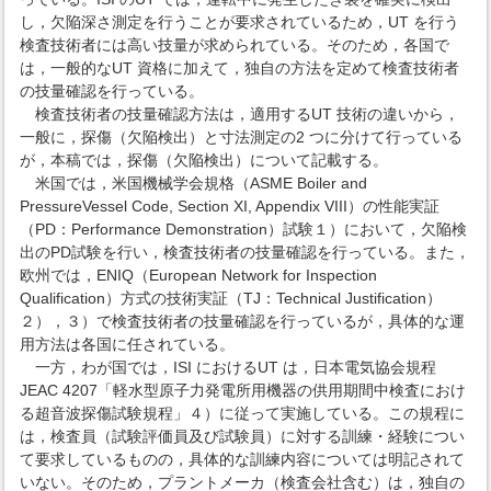
し，欠陥深さ測定を行うことが要求されているため，UT を行う
検査技術者には高い技量が求められている。そのため，各国で
は，一般的なUT 資格に加えて，独自の方法を定めて検査技術者
の技量確認を行っている。
検査技術者の技量確認方法は，適用するUT 技術の違いから，
一般に，探傷（欠陥検出）と寸法測定の2 つに分けて行っている
が，本稿では，探傷（欠陥検出）について記載する。
米国では，米国機械学会規格（ASME Boiler and
PressureVessel Code, Section XI, Appendix VIII）の性能実証
（PD：Performance Demonstration）試験１）において，欠陥検
出のPD試験を行い，検査技術者の技量確認を行っている。また，
欧州では，ENIQ（European Network for Inspection
Qualification）方式の技術実証（TJ：Technical Justification）
２），３）で検査技術者の技量確認を行っているが，具体的な運
用方法は各国に任されている。
一方，わが国では，ISI におけるUT は，日本電気協会規程
JEAC 4207「軽水型原子力発電所用機器の供用期間中検査におけ
る超音波探傷試験規程」４）に従って実施している。この規程に
は，検査員（試験評価員及び試験員）に対する訓練・経験につい
て要求しているものの，具体的な訓練内容については明記されて
いない。そのため，プラントメーカ（検査会社含む）は，独自の