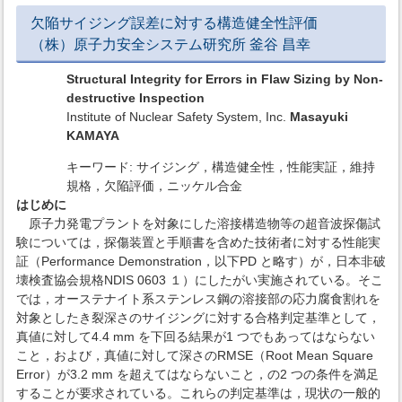
欠陥サイジング誤差に対する構造健全性評価
（株）原子力安全システム研究所 釜谷 昌幸
Structural Integrity for Errors in Flaw Sizing by Non-
destructive Inspection
Institute of Nuclear Safety System, Inc.
Masayuki
KAMAYA
キーワード: サイジング，構造健全性，性能実証，維持
規格，欠陥評価，ニッケル合金
はじめに
原子力発電プラントを対象にした溶接構造物等の超音波探傷試
験については，探傷装置と手順書を含めた技術者に対する性能実
証（Performance Demonstration，以下PD と略す）が，日本非破
壊検査協会規格NDIS 0603 １）にしたがい実施されている。そこ
では，オーステナイト系ステンレス鋼の溶接部の応力腐食割れを
対象としたき裂深さのサイジングに対する合格判定基準として，
真値に対して4.4 mm を下回る結果が1 つでもあってはならない
こと，および，真値に対して深さのRMSE（Root Mean Square
Error）が3.2 mm を超えてはならないこと，の2 つの条件を満足
することが要求されている。これらの判定基準は，現状の一般的