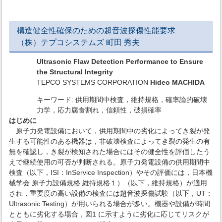
構造健全性確保のための超音波探傷性能要求
（株）テプコシステムズ 町田 秀夫
Ultrasonic Flaw Detection Performance to Ensure
the Structural Integrity
TEPCO SYSTEMS CORPORATION
Hideo MACHIDA
キーワード: 供用期間中検査，維持規格，確率論的破壊
力学，応力腐食割れ，信頼性，破損確率
はじめに
原子力発電設備において，供用期間中の劣化によってき裂が発
生する可能性のある機器は，非破壊検査によってき裂の発生の有
無を確認し，き裂が検知された場合にはその健全性を評価したう
えで継続使用の可否が判断される。原子力発電設備の供用期間中
検査（以下，ISI：InService Inspection）やその評価には，日本機
械学会 原子力設備規格 維持規格１）（以下，維持規格）が適用
され，重要度の高い設備の検査には超音波探傷試験（以下，UT：
Ultrasonic Testing）が用いられる場合が多い。機器や設備が時間
とともに劣化する場合，図1 に示すように劣化に応じてリスクが