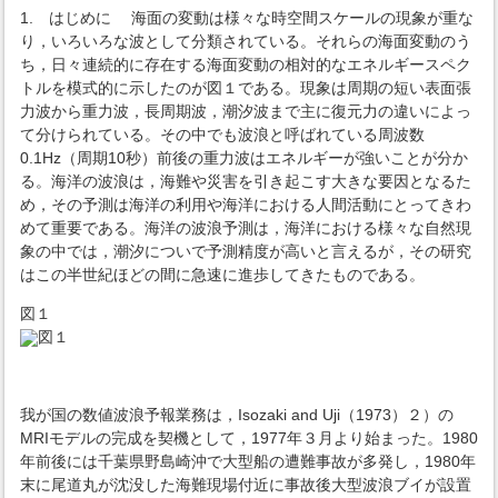
1. はじめに 海面の変動は様々な時空間スケールの現象が重な
り，いろいろな波として分類されている。それらの海面変動のう
ち，日々連続的に存在する海面変動の相対的なエネルギースペク
トルを模式的に示したのが図１である。現象は周期の短い表面張
力波から重力波，長周期波，潮汐波まで主に復元力の違いによっ
て分けられている。その中でも波浪と呼ばれている周波数
0.1Hz（周期10秒）前後の重力波はエネルギーが強いことが分か
る。海洋の波浪は，海難や災害を引き起こす大きな要因となるた
め，その予測は海洋の利用や海洋における人間活動にとってきわ
めて重要である。海洋の波浪予測は，海洋における様々な自然現
象の中では，潮汐についで予測精度が高いと言えるが，その研究
はこの半世紀ほどの間に急速に進歩してきたものである。
図１
我が国の数値波浪予報業務は，Isozaki and Uji（1973）２）の
MRIモデルの完成を契機として，1977年３月より始まった。1980
年前後には千葉県野島崎沖で大型船の遭難事故が多発し，1980年
末に尾道丸が沈没した海難現場付近に事故後大型波浪ブイが設置