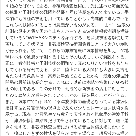
を始めたばかりである。非破壊検査技術は，先に述べた海面変位
の観測と予測技術の飛躍的発展と同じ時期を歩んで来ている。手
法的にも同種の技術を用いていることから，先進的に進んでいる
これらの技術を知ることは意義深いものがある。 まず，波浪の
計測の歴史と我が国の全土をカバーできる波浪情報観測網を構築
しているNOWPHASシステムを紹介する。超音波技術を駆使して
実現している状況は，非破壊検査技術関係者にとって大きい示唆
が得られる。続いて，これらの海象情報に気象情報を加え，全地
球レベルで波浪を予測する手法とその現状について解説をする。
正に，観測技術と予測技術の調和が，真の知りたい情報をもたら
してくれる好例である。次に，陸上にいる人間にも大きい災害を
もたらす海象条件は，高潮と津波であることから，最近の津波計
開発の最前線を紹介する。これは，以前に本誌で特集したGPS技
術の応用である。この分野で，創造的な新技術の活用に対して，
たゆまぬ努力が傾注されていることの一端を見ることができる。
また，気象庁で行われている津波予報の基礎となっている津波伝
播計算法と災害予測の視点まで及んだシミュレーション技術を提
示する。現在，地震発生から数分で広報される気象庁の津波予報
が，津波伝播計算結果だけで出されていることに対して，軽い驚
きを覚える。非破壊検査技術における超音波探傷技術において
も，検出したきずの性状を明らかにする場合に，超音波の伝播と