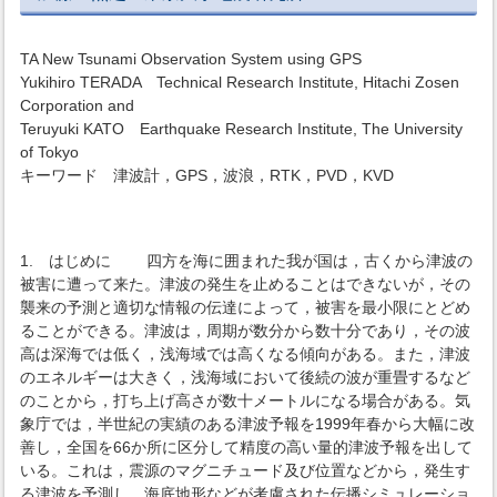
TA New Tsunami Observation System using GPS
Yukihiro TERADA Technical Research Institute, Hitachi Zosen
Corporation and
Teruyuki KATO Earthquake Research Institute, The University
of Tokyo
キーワード 津波計，GPS，波浪，RTK，PVD，KVD
1. はじめに 四方を海に囲まれた我が国は，古くから津波の
被害に遭って来た。津波の発生を止めることはできないが，その
襲来の予測と適切な情報の伝達によって，被害を最小限にとどめ
ることができる。津波は，周期が数分から数十分であり，その波
高は深海では低く，浅海域では高くなる傾向がある。また，津波
のエネルギーは大きく，浅海域において後続の波が重畳するなど
のことから，打ち上げ高さが数十メートルになる場合がある。気
象庁では，半世紀の実績のある津波予報を1999年春から大幅に改
善し，全国を66か所に区分して精度の高い量的津波予報を出して
いる。これは，震源のマグニチュード及び位置などから，発生す
る津波を予測し，海底地形などが考慮された伝播シミュレーショ