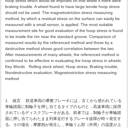
hoop stress which would be imposed on that wheel if there were
braking trouble. A wheel found to have large tensile hoop stress
should not be used. The magnetostriction stress measuring
method, by which a residual stress on the surface can easily be
measured with a small sensor, is applied. The most suitable
measurement site for good evaluation of the hoop stress is found
to be inside the rim near the standard groove. Comparison of
measured results by the referenced method and those by a
destructive method shows good correlation between the two.
After measurements of many wheels, the referenced method is
confirmed to be effective in evaluating the hoop stress in wheels.
Key Words Rolling stock wheel, Hoop stress, Braking trouble,
Nondestructive evaluation, Magnetostriction stress measuring
method
1. 緒言 鉄道車両の摩擦ブレーキには，古くから使われている
車輪踏面に制輪子を押し当てるタイプのものと，高速車両に採用
されているディスクブレーキがある。前者では，制輪子が車輪踏
面に押し当てられたまま列車走行するブレーキ故障が時々発生す
る。その場合，摩擦熱が発生し，車輪リム部（外周）の温度が上