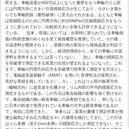
昇する。車輪温度が450℃以上になった履歴をもつ車輪のリム部
には円周方向に大きい引張残留応力が生じており，小さいき裂か
らでも車輪割損（脆性破壊）に至るおそれがある。もともと車輪
は割損防止のために円周方向に約100MPaの圧縮残留応力をもつ
ように造られており，比較的大きいき裂も許容できるようになっ
ている。 従来，現場においては，出荷時に塗られている車輪側
面の防錆塗膜のめくれを見て発熱履歴を推測していた。その後，
示温塗料が開発され１），塗膜の色の変化から発熱温度が判定で
きるようになった。しかし，経済的理由から，全ての車輪に示温
塗料を塗布するまでには至っていない。 次に，車輪の残留応力
を非破壊で測定できる装置の出現が望まれるようになった。これ
まで，車輪の円周方向応力を非破壊で効率良く測定する方法とし
て，電磁超音波探触子（EMAT）を用いた音弾性法が採用され，
良好な実績を残している２），３）。これはリム部の板厚方向
（輪軸方向）に超音波を伝播させ，リム内部の平均的残留応力を
測定するものである。この方法は集合組織の影響を強く受けるの
で，集合組織の無い鍛造車輪にのみ有効である３）。幸いなこと
に日本の鉄道で使用されている車輪の大半は鍛造車輪であるの
で，有効に活用できた。 筆者らは，装置が廉価で測定作業が簡
便な磁気ひずみ応力測定法４）の適用を検討してきた。この方法
はリム表層（深さ1mm未満）の残留応力しか測定できない。そこ