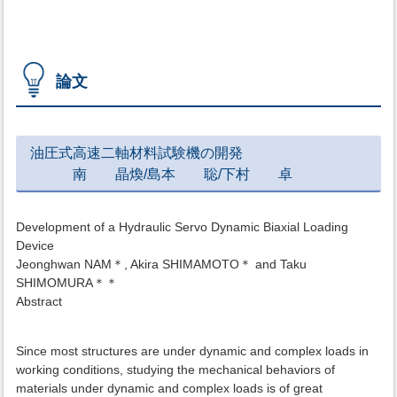
論文
油圧式高速二軸材料試験機の開発
南 晶煥/島本 聡/下村 卓
Development of a Hydraulic Servo Dynamic Biaxial Loading
Device
Jeonghwan NAM＊, Akira SHIMAMOTO＊ and Taku
SHIMOMURA＊＊
Abstract
Since most structures are under dynamic and complex loads in
working conditions, studying the mechanical behaviors of
materials under dynamic and complex loads is of great