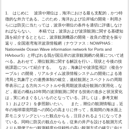
1. はじめに 波浪や潮位は，海洋における最も支配的，かつ特
徴的な外力である。このため，海洋および沿岸域の開発・利用さ
らには防災に当たっては，波浪や潮位の条件を適切に評価しなけ
ればならない。 本稿では，波浪および波浪観測に関する基礎知
識を紹介するとともに，波浪観測機器の開発・改良の歴史を振り
返り，全国港湾海洋波浪情報網（ナウファス：NOWPHAS :
Nationwide Ocean Wave information network for Ports and
HArbourS）と呼ばれる我が国沿岸の波浪観測網の発展について述
べる。あわせて，潮位観測に関する解説を行い，現状と今後の技
術課題について紹介する。 なお，海象計や波浪監視計（複合ケ
ーブル）の開発，リアルタイム波浪情報システムの開発による港
湾局と気象庁との連携体制の確立，連続観測とスペクトルの周期
帯表示による方向スペクトルや長周期波浪成分観測の実用化，な
ど，最近の概ね10年間の波浪観測に関する技術の進歩と状況変化
は，実にめまぐるしいものとなっている。詳しくは，参考文献
１）および２）を参照願いたい。 また，潮位の観測情報は，近
年の地球環境問題への関心の高まりに伴って，長期間の海水面上
昇モニタリングといった観点からも，注目されるようになってき
ている。同時に防災の観点からも，従来の井戸を設ける観測方式
よりも簡便でかつ観測精度や信頼性の高い観測方式の確立に向け