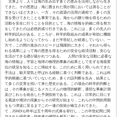
古来より，人々は海の生み出す多くの恵みを活用しながら生き
てきた。その恩恵は，海に囲まれた我が国においては測ることが
できないほど大きい。一方，その資源の活用の過程で，多くの災
害を受けてきたことも事実である。海からの贈り物を得るための
活動を安全に行うことを目的として，海の情報を的確に得る努力
をしてきたのは必然的成り行きである。これには，多くの先人の
科学的試みがある。ところが，科学的取組みの成果が有効に機能
し始めるようになってから，まだ半世紀しか経過していない。一
方で，この間の進歩のスピードは飛躍的に大きく，それから得ら
れる成果によって海の恩恵を得るための安全な経済活動，安心な
生活ができる礎が築かれつつある。 人間の安全な活動に必要な
海の情報は，宇宙と地球の物理的事象の結果として生ずる海面変
位の状況を知ることに帰結する。このために長く用いられてきた
手法は，観天望気と呼ばれる経験に基づく判断である。これは科
学的根拠に基づいていないため，多くの誤判断を生み，結果とし
て多くの災害を招いて来た歴史がある。この場合の科学的判断と
は，その事象が起こるメカニズムの物理的解釈，適切な事象計測
及びこれらを統合した予測技術である。これは，日常的に目にす
る風波や潮汐の現象からその研究が始まり，これらの中間的周期
をもつ津波に至るまでこの一連の技術が確立されてきた。 さ
て，JSNDIも昨年は五十周年の式典を挙行し，この半世紀間に関
与された研究者・技術者の健闘を相互に祝い，次の半世紀の歩み