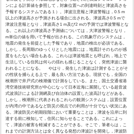
ンによる計算値を参照して，対象位置への到達時刻と津波高さを
予報するシステムである１）。津波注意報と津波警報は，0.5 m
以上の津波高さが予測される場合に出される。津波高さ0.5 mで
津波注意報となり，津波高さ1 m及び2 mの予測では津波警報とな
る。これ以上の津波高さ予測値については，大津波警報となり，
m単位の値を用いて予報が出される。この気象庁のシステムは，
地震の発生を前提とした予報であり，地震の検出が必須である。
しかし，長周期のゆっくりとした地震には，地震計そのものが感
度をもたない場合もある。これらは津波地震とも呼ばれ，地上で
生活している住民は何らの揺れも感じることなく，突然津波に襲
われることになる。 やはり，発生した津波は計測することがそ
の性状を捕らえる上で，最も良い方法である。現状でも，全国の
検潮所で井戸式の検潮儀で計測をしている。また，国土交通省港
湾空港技術研究所が中心になって日本近海に展開している超音波
式波浪計による計測網及び自治体の設置した波高計などがある。
しかし，検潮所に代表されるこれらの観測システムは，設置位置
が内湾の中であるなど防災の視点での利用が十分でない状況にあ
る。津波防災の初期段階において重要なことは，津波を沿岸に到
達する前に検知して，住民に知らせることである。これによっ
て，津波の被害を軽減することができる。そこで，筆者らは，こ
れまでの計測方法とは全く異なる発想の津波計を開発し，津波防