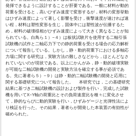
発揮できるように設計することが肝要である。一般に材料が動的
荷重を受けると，高いひずみ速度で変形するが，材料の変形挙動
はひずみ速度によって著しく影響を受け，衝撃速度が速ければ速
い程，材料は塑性変形を生じ，固体中には塑性波が伝播するた
め，材料の破壊様相がひずみ速度によって大きく異なることが知
られている。白鳥ら１）−４）は板状試験片を使用する二軸引張
試験機の試作と二軸応力下での静的荷重を受ける場合の応力解析
について報告している。しかし，静・動的荷重下における多軸応
力場に関する研究は，実験方法の難しさなどから，ほとんどなさ
れていないのが現状である。以上にかんがみ，静・動的破壊実験
が可能な二軸試験機の開発と実験方法を確立する事が必須であ
る。先に著者ら５）−９）は静・動的二軸試験機の開発と応用に
関する基礎研究について報告した。 本研究では，この基礎研究
結果に基づき二軸試験機の設計および製作を行い，完成した試験
機を用いてX−Y軸の荷重比とその負荷速度比を種々に変化させ
て，静的ならびに動的実験を行い，ひずみゲージと光弾性法によ
り検証を行った。その結果，著者らが開発した本装置の有効性が
確められた。