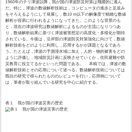
1960年のチリ津波以降，我が国の津波防災対策は飛躍的に進ん
だ。特に，津波の数値解析技術は，コンピュータの進歩と足並み
をそろえるようにして発展し，数10 m以下の解像度で精緻な数値
解析が容易に行われるようになってきた。このような背景のも
と，現在の津波研究は数値解析によるものが主流になりつつあ
り，数値解析結果に基づく津波被害想定の高度化・多様化が期待
されている。今後は，沿岸部の津波防災対策強化に向けて，数値
解析技術をどのように利用し，応用するかが課題となるであろ
う。たとえば，津波の予測浸水域に加え，人的・物的被害をどの
ように評価し，地域防災計画に反映させていくか，住民避難や防
災教育に役立てるかといった問題である。 本稿では，津波の数
値解析技術とその応用について述べる。数値解析技術については
既往の研究で得られたもののレビューを行い，応用例について
は，筆者が取り組んでいる研究を中心に紹介する。
表１ 我が国の津波災害の歴史