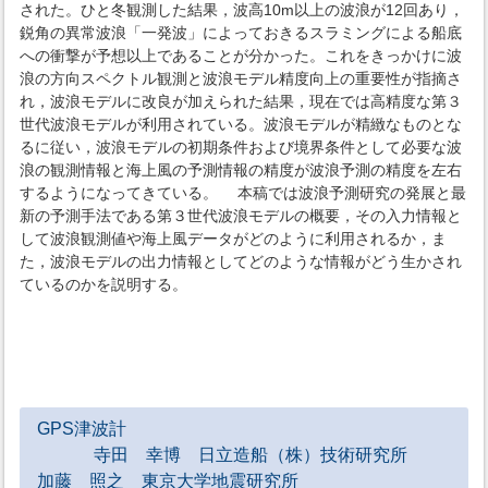
された。ひと冬観測した結果，波高10m以上の波浪が12回あり，
鋭角の異常波浪「一発波」によっておきるスラミングによる船底
への衝撃が予想以上であることが分かった。これをきっかけに波
浪の方向スペクトル観測と波浪モデル精度向上の重要性が指摘さ
れ，波浪モデルに改良が加えられた結果，現在では高精度な第３
世代波浪モデルが利用されている。波浪モデルが精緻なものとな
るに従い，波浪モデルの初期条件および境界条件として必要な波
浪の観測情報と海上風の予測情報の精度が波浪予測の精度を左右
するようになってきている。 本稿では波浪予測研究の発展と最
新の予測手法である第３世代波浪モデルの概要，その入力情報と
して波浪観測値や海上風データがどのように利用されるか，ま
た，波浪モデルの出力情報としてどのような情報がどう生かされ
ているのかを説明する。
GPS津波計
寺田 幸博 日立造船（株）技術研究所
加藤 照之 東京大学地震研究所