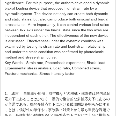
significance. For this purpose, the authors developed a dynamic
biaxial loading device that produced high strain rate by a
hydraulic system. The device not only can create both dynamic
and static states, but also can produce both uniaxial and biaxial
stress states. More importantly, it can control various load ratios
between X-Y axis under the biaxial state since the two axes are
independent of each other. The effectiveness of the new device
is discussed. Effectiveness under the dynamic condition was
examined by testing its strain rate and load-strain relationship,
and under the static condition was confirmed by photoelastic
method and stress-strain curve.
Key Words Strain rate, Photoelastic experiment, Biaxial load,
Experimental stress analysis, Load ratio, Combined stress,
Fracture mechanics, Stress intensity factor
1. 緒言 自動車や船舶，航空機などの機械・構造物は静的単軸
応力下にあることは少なく，動的で複合的な多軸応力下にあるの
が普通である。動的多軸応力下における破壊問題を明らかにする
ことは，信頼性の確保や，事故防止対策上から最も重要な課題で
ある。各種部材が動的あるいは衝撃応力下において十分に機能を