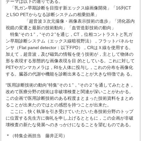
テーマは以下の通りである。
「乳ガン早期診断を目指す新エックス線画像開発」「16列CT
とLSO PETからなる診断システムの相乗効果」
「超音波３次元撮像・画像表示技術の進歩」「消化器内
視鏡の変遷と最新の技術動向」「血管造影技術の動向」
特集“その１”，“その２”を通じ，CT，位相コントラストと乳ガ
ン早期診断システム（エックス線暗視野法），フラットパネルセ
ンサ（Flat panel detector：以下FPD），CRはＸ線を使用する。
加えて，超音波，及び磁気の情報を使う技術が，主として物体の
形を表現する形態的な画像表現を目 的としている。これに対して
PETやガンマカメラは，RIを人体に投与し，これの分布を画像化
する。臓器の代謝や機能を診断出来ることが大きな特徴であ る。
“医用診断技術の動向”特集“その１”，“その２”を通してみたとき，
改めて医療分野の技術は非破壊検査と関連が深いことがわかる。
この企画で医用診断技術のある程度まとまった技術資料をまとめ
ることが出来たのではとの感想を持つことが出来た。
ここに，快く執筆を引き受けていただいた各技術分野のトップ
に位置する先生方に御礼を申し上げるとともに，この企画が非破
壊検査の新たな発展へのきっかけになることを望むものである。
＊（特集企画担当 藤井正司）