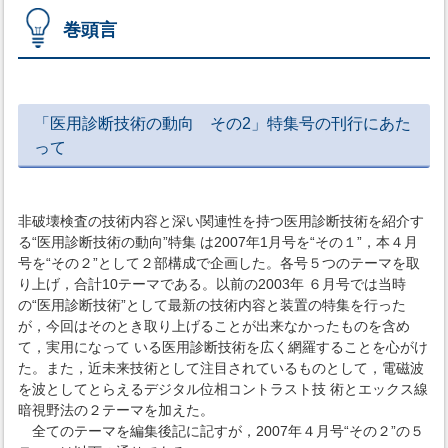
巻頭言
「医用診断技術の動向 その2」特集号の刊行にあた
って
非破壊検査の技術内容と深い関連性を持つ医用診断技術を紹介す
る“医用診断技術の動向”特集 は2007年1月号を“その１”，本４月
号を“その２”として２部構成で企画した。各号５つのテーマを取
り上げ，合計10テーマである。以前の2003年 ６月号では当時
の“医用診断技術”として最新の技術内容と装置の特集を行った
が，今回はそのとき取り上げることが出来なかったものを含め
て，実用になって いる医用診断技術を広く網羅することを心がけ
た。また，近未来技術として注目されているものとして，電磁波
を波としてとらえるデジタル位相コントラスト技 術とエックス線
暗視野法の２テーマを加えた。
全てのテーマを編集後記に記すが，2007年４月号“その２”の５