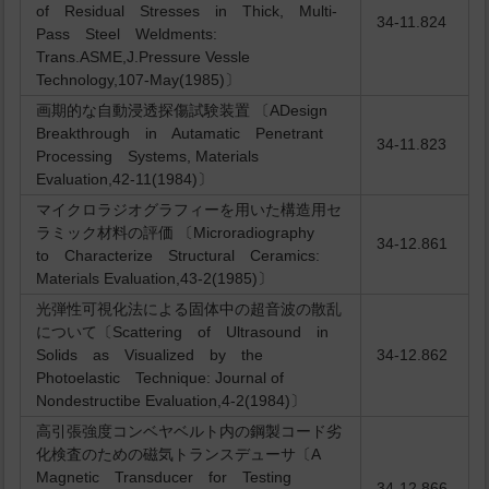
of Residual Stresses in Thick, Multi-
34-11.824
Pass Steel Weldments:
Trans.ASME,J.Pressure Vessle
Technology,107-May(1985)〕
画期的な自動浸透探傷試験装置 〔ADesign
Breakthrough in Autamatic Penetrant
34-11.823
Processing Systems, Materials
Evaluation,42-11(1984)〕
マイクロラジオグラフィーを用いた構造用セ
ラミック材料の評価 〔Microradiography
34-12.861
to Characterize Structural Ceramics:
Materials Evaluation,43-2(1985)〕
光弾性可視化法による固体中の超音波の散乱
について〔Scattering of Ultrasound in
Solids as Visualized by the
34-12.862
Photoelastic Technique: Journal of
Nondestructibe Evaluation,4-2(1984)〕
高引張強度コンベヤベルト内の鋼製コード劣
化検査のための磁気トランスデューサ〔A
Magnetic Transducer for Testing
34-12.866