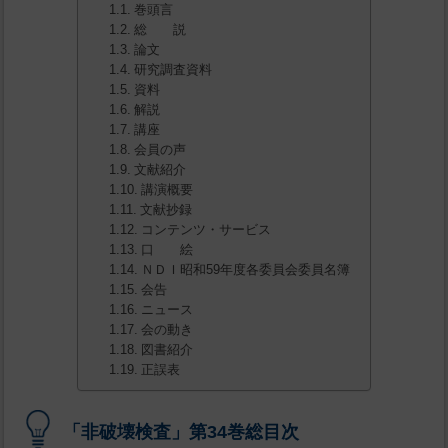
巻頭言
総 説
論文
研究調査資料
資料
解説
講座
会員の声
文献紹介
講演概要
文献抄録
コンテンツ・サービス
口 絵
ＮＤＩ昭和59年度各委員会委員名簿
会告
ニュース
会の動き
図書紹介
正誤表
「非破壊検査」第34巻総目次