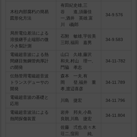
有田紀史雄,三
木柱内部腐朽の簡易
谷 進,須藤佳
34-9.576
図形化方法
一,酒井 英雄,富
川 i義郎
局所電位差法による
石附 敏雄,宇佐美
溶接継手止端部の微
34-9.583
三郎,福田 嘉男
小き裂計測
電磁超音波による熱
山口 久雄,藤沢
間継目無鋼管肉厚計
和夫,村山 理一,
34-11-782
の開発
門脇 孝志
伝熱管用電磁超音波
森本 一夫,有
トランスデューサの
岡 登,福井 重
34-11.789
開発
孝,渡辺喜彦
電磁超音波の基礎と
川島 捷宏
34-11.796
応用
電磁超音波法による
岩井 邦夫,小島
34-11.804
熱間探傷装置
良朗,川島 捷宏
佐藤 弍也,佐々木
荘二,窪田 純,