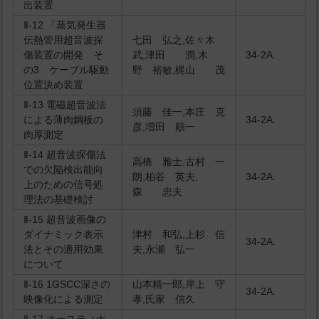
出装置
Ⅱ-12 「蒸気発生器
伝熱管用超音波探
七田 弘之,佐々木
傷装置の開発 そ
武,津田 潤,木
34-2A.
の3 ケーブル駆動
野 裕敏,梶山 茂
位置決め装置
Ⅱ-13 電磁超音波法
須藤 佳一,本庄 克
による薄肉鋼板の
34-2A.
彦,増田 順一
肉厚測定
Ⅱ-14 超音波探傷法
高橋 雅士,古村 一
での欠陥検出能向
朗,柏谷 英夫,
34-2A.
上のための信号処
森 忠夫
理法の基礎検討
Ⅱ-15 超音波画像の
ダイナミック表示
津村 和弘,上杉 信
34-2A.
法とその適用効果
夫,永瀬 弘一
について
Ⅱ-16 1GSCC深さの
山本精一郎,岸上 守
34-2A.
映像化による測定
孝,氏家 信久