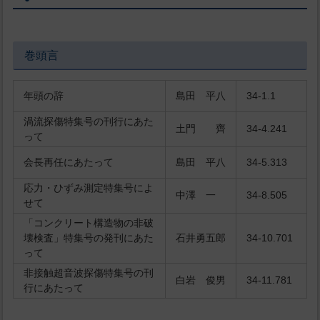
巻頭言
年頭の辞
島田 平八
34-1.1
渦流探傷特集号の刊行にあた
土門 齊
34-4.241
って
会長再任にあたって
島田 平八
34-5.313
応力・ひずみ測定特集号によ
中澤 一
34-8.505
せて
「コンクリート構造物の非破
壊検査」特集号の発刊にあた
石井勇五郎
34-10.701
って
非接触超音波探傷特集号の刊
白岩 俊男
34-11.781
行にあたって