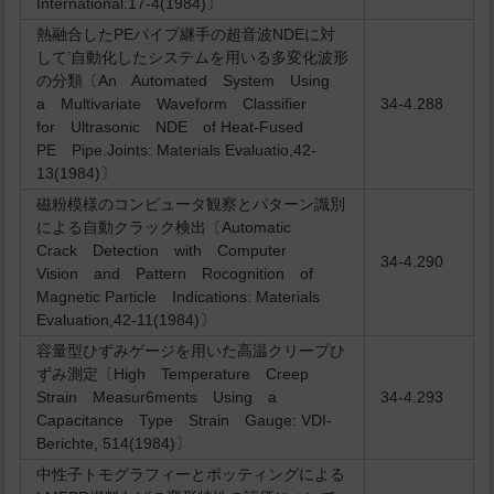
International.17-4(1984)〕
熱融合したPEパイプ継手の超音波NDEに対
して’自動化したシステムを用いる多変化波形
の分類〔An Automated System Using
a Multivariate Waveform Classifier
34-4.288
for Ultrasonic NDE of Heat-Fused
PE Pipe.Joints: Materials Evaluatio,42-
13(1984)〕
磁粉模様のコンピュータ観察とパターン識別
による自動クラック検出〔Automatic
Crack Detection with Computer
34-4.290
Vision and Pattern Rocognition of
Magnetic Particle Indications: Materials
Evaluation,42-11(1984)〕
容量型ひずみゲージを用いた高温クリープひ
ずみ測定〔High Temperature Creep
Strain Measur6ments Using a
34-4.293
Capacitance Type Strain Gauge: VDI-
Berichte, 514(1984)〕
中性子トモグラフィーとポッティングによる