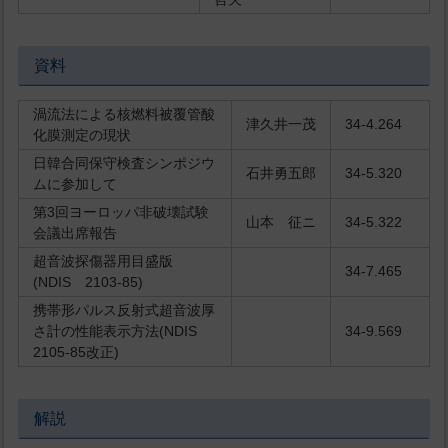
資料
渦流法による核燃料被覆管酸
津久井一茂
34-4.264
化膜測定の現状
日韓合同保守検査シンポジウ
石井勇五郎
34-5.320
ムに参加して
第3回ヨーロッパ非破壊試験
山本 征ニ
34-5.322
会議出席報告
超音波探傷器用目盛版
34-7.465
(NDIS 2103-85)
携帯形パルス反射式超音波厚
さ計の性能表示方法(NDIS
34-9.569
2105-85改正)
解説