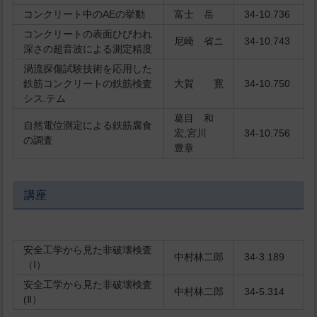
コンクリート中のAEの挙動
富士 岳
34-10.736
コンクリートの表面ひびわれ
尼崎 省ニ
34-10.743
深さの超音波による測定精度
渦流探傷試験技術を応用した
鉄筋コンクリートの鉄筋検査
大賀 寛
34-10.750
シス.テム
葛目 和
自然電位測定による鉄筋腐食
宏,宮川
34-10.756
の調査
豊章
講座
安全工学から見た非破壊検査
中村林二郎
34-3.189
（I）
安全工学から見た非破壊検査
中村林二郎
34-5.314
(Ⅱ）