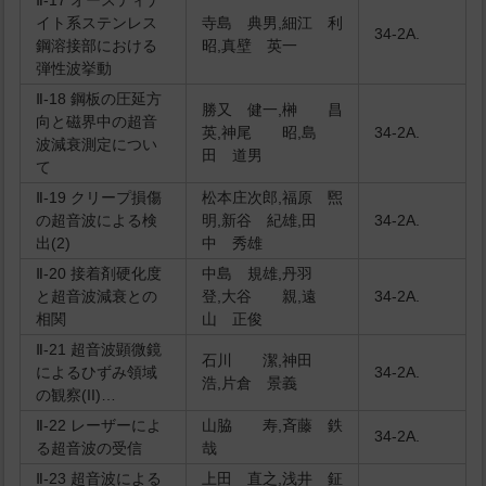
Ⅱ-17 オースティナ
イト系ステンレス
寺島 典男,細江 利
34-2A.
鋼溶接部における
昭,真壁 英一
弾性波挙動
Ⅱ-18 鋼板の圧延方
勝又 健一,榊 昌
向と磁界中の超音
英,神尾 昭,島
34-2A.
波減衰測定につい
田 道男
て
Ⅱ-19 クリープ損傷
松本庄次郎,福原 煕
の超音波による検
明,新谷 紀雄,田
34-2A.
出(2)
中 秀雄
Ⅱ-20 接着剤硬化度
中島 規雄,丹羽
と超音波減衰との
登,大谷 親,遠
34-2A.
相関
山 正俊
Ⅱ-21 超音波顕微鏡
石川 潔,神田
によるひずみ領域
34-2A.
浩,片倉 景義
の観察(II)…
Ⅱ-22 レーザーによ
山脇 寿,斉藤 鉄
34-2A.
る超音波の受信
哉
Ⅱ-23 超音波による
上田 直之,浅井 鉦