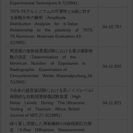
Experimental Techniques,8-7(1984)〕
7075-T6アルミニウムの可塑性とb値に対す
る振幅分布の解析〔Amplitude
Distribution Analysis for b-Value
34-10.767
Relationship to the plasticity of 7075-
T6 Aluminum: Materials Evaluation,43-
2(1985)〕
周溶接の放射線透過試験における最少撮影枚
数の決定 〔Determination of the
Minimum Number of Exposures in
34-11.820
Radiographic Examination of
Circumferential Welds: Materialprufung,26-
7(1984)〕
Ti合金の超音波試験における高ノイズレベル/
画期的な自動浸透探傷試験装置〔High
Noise Levels During The.Ultrasonic.
34-11.821
Testing of Titanium Alloys: British
Journal of NDT,27-3(1985)〕
繰り返し溶接した厚板鋼材のX線残留応力測
定 〔X-Ray Diffraction Measurement