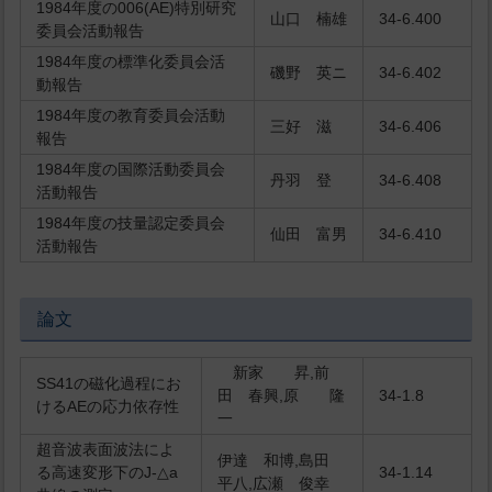
1984年度の006(AE)特別研究
山口 楠雄
34-6.400
委員会活動報告
1984年度の標準化委員会活
磯野 英ニ
34-6.402
動報告
1984年度の教育委員会活動
三好 滋
34-6.406
報告
1984年度の国際活動委員会
丹羽 登
34-6.408
活動報告
1984年度の技量認定委員会
仙田 富男
34-6.410
活動報告
論文
新家 昇,前
SS41の磁化過程にお
田 春興,原 隆
34-1.8
けるAEの応力依存性
一
超音波表面波法によ
伊達 和博,島田
る高速変形下のJ-△a
34-1.14
平八,広瀬 俊幸