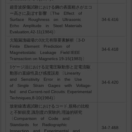
超音波探傷試験における鋼の表面粗さがエコ
ー高さに及ぼす影響 〔The Effect of
Surface Roughness on Ultrasonic
34-6.416
Echo Amplitude in Steel: Materials
Evaluation,42-11(1984)〕
欠陥漏洩磁場の3次元有限要素解析〔3-D
Finite Element Prediction of
34-6.418
Magnetostatic Leakage Field:IEEE
Transaction on Magnetics 19-15(1983)〕
1ゲージ法における定電圧駆動形と定電流駆
動形の直線性及び感度誤差 〔Linearity
and Sensitivity Error in the Use
34-6.420
of Single Strain Gages with Voltage-
fed and Current-red Circuits: Experimental
Techniques,8-10(1984)〕
放射線透過試験におけるコード,規格の比較
と不鮮鋭度,識別度の実験的,理論的研究
〔Comparison of Code and
Standards for Radiographic
34-7.468
Inspection and Experimental and