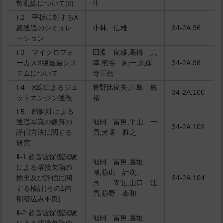
散乱線について(Ⅱ)
生
Ⅰ-2 平板に対するX
線透過のシミュレ
小林 信雄
34-2A.96
ーション
Ⅰ-3 マイクロフォ
田淵 良雄,高橋 貞
ーカスX線透過シス
幸,熊谷 純一,久保
34-2A.98
テムについて
寺三義
Ⅰ-4 X線によるジェ
青野比良夫,川島 鋭
34-2A.100
ットエンジン透視
裕
Ⅰ-5 階調計による
透過写真の像質の
仙田 富男,平山 一
34-2A.102
評価方法に関する
男,犬塚 雅之
研究
Ⅱ-1 超音波探傷試験
仙田 富男,裏垣
による溶接欠陥の
博,横山 計次,
検出及び評価に関
34-2A.104
呉 尚弘,山口 法
する検討(その1内
男,横野 泰和
部溶込み不良)
Ⅱ-2 超音波探傷試験
仙田 富男,裏垣