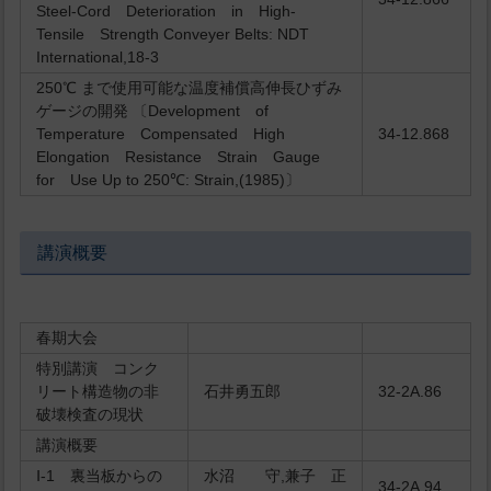
Steel-Cord Deterioration in High-
Tensile Strength Conveyer Belts: NDT
International,18-3
250℃ まで使用可能な温度補償高伸長ひずみ
ゲージの開発 〔Development of
Temperature Compensated High
34-12.868
Elongation Resistance Strain Gauge
for Use Up to 250℃: Strain,(1985)〕
講演概要
春期大会
特別講演 コンク
リート構造物の非
石井勇五郎
32-2A.86
破壊検査の現状
講演概要
Ⅰ-1 裏当板からの
水沼 守,兼子 正
34-2A.94