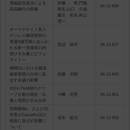
電磁超音波法による
伊藤 将,門脇
34-11.808
高温鋼片の探傷
孝志,山口 久雄,
藤沢 和夫,村山
理一
オーステナイト系ス
テンレス鋼溶接部の
透過X線写真にあらわ
渡辺 統市
34-12.837
れる影一溶接部の内
部ひずみ量とびフェ
ライトー
極間法における漏洩
磁束密度の分布に及
加藤 光昭
34-12.843
ぼす余盛の影響
2024-T6Aℓ材のクリ
ープき裂の発生・伝
小幡 充男
34-12.851
播と局所ひずみ分布
初期曲線γ。および光
学系がCaustihs法の
清水 紘治
34-12.855
精度に及ぼす影響に
ついて