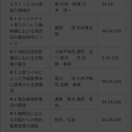
セラミックスの表
和,竹内 昭博,川
34-2A.
面欠陥検出
本 淳一
Ⅲ-1 オーステナイ
ト系ステンレス鋼
横田 理,石井勇五
鋳物における渦流
34-2A.150
郎
法の擬似信号につ
いて
Ⅲ-2 回転式渦流探
小井戸純司,菊田 圭
傷法における欠陥
一,星川 洋,石
3-2A.152
像の復元
橋 泰雄
Ⅲ-3 上置コイルに
よって平板状導体
星川 洋,小井戸純
34-2A.154
に誘導される渦電
司,石橋 泰雄
流
Ⅲ-4 複合磁場探傷
廣島 龍夫,廣田 哲
34-2A.156
法の開発
也…
Ⅲ-5 極間法におけ
る欠陥からの洩れ
松田 弘道
34-2A.158
磁束密度の測定