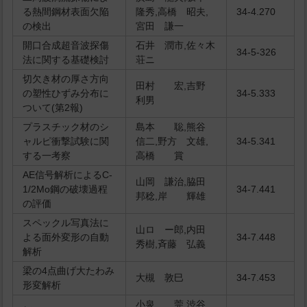
る熱間鋼材表面欠陥
隆秀,高橋 昭夫,
34-4.270
の検出
宮田 謙一
開口合成超音波探傷
石井 潤市,佐々木
34-5-326
法に関する基礎検討
荘ニ
切欠き材の厚さ方向
田村 宏,吉野
の塑性ひずみ分布に
34-5.333
利男
ついて(第2報)
プラスチック材のシ
島本 聡,熊谷
ャルピ衝撃試験に関
信二,野方 文雄,
34-5.341
する一考察
高橋 賞
AE信号解析によるC-
山岡 謙治,脇田
1/2Mo鋼の破壊過程
34-7.441
邦稔,岸 輝雄
の評価
スペックル写真法に
山ロ ー郎,内田
よる面外変形の自動
34-7.448
秀樹,斉藤 弘義
解析
梁の4点曲げ大たわみ
大槻 敦巳
34-7.453
形変解析
小泉 莞,渋谷