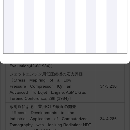
3(1984)〕
コンクリートひび割れの検出に対する表面波
の適用〔The Use of Surface
Scanning Waves to Defect Surface-
34-3.216
Opening Cracks in Concrete: NDT
International,17-5(1984)〕
速硬・高感度タイプのMagnetic Rubber材
の開発〔Development and Applications
of Fast-Sensitive Magnetic Rubber
34-3.218
Inspection Formulations: Materials
Evaluation,42-6(1984)〕
ジェットエンジン用低圧縮機の応力評価
〔Stress MapPing of a Low
Pressure Compressor fQr an
34-3.230
Advanced Turbojet Engine: ASME Gas
Turbine Conference, 29th(1984)〕
放射線による工業用CTの最近の開発
〔Recent Developments in the
Industrial Application of Computerized
34-4.286
Tomography with Ionizing Radiation: NDT