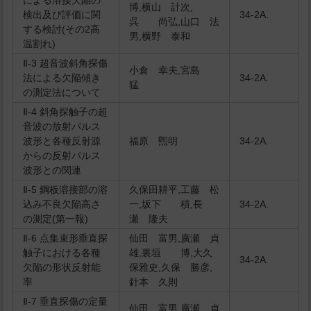
による溶接欠陥の
博,横山 計次,
検出及び評価に関
34-2A.
呉 尚弘,山口 法
する検討(その2高
男,横野 泰和
温割れ)
Ⅱ-3 超音波斜角探傷
小倉 幸夫,宮島
法による欠陥傾き
34-2A.
猛
の測定法について
Ⅱ-4 斜角探触子の超
音波の放射パルス
波形と各種反射源
福原 煕明
34-2A.
からの反射パルス
波形との関連
Ⅱ-5 鋼板溶接部の溶
久保田耕平,工藤 松
込み不良欠陥高さ
一,坂下 積,長
34-2A.
の測定(第一報)
瀬 隆夫
Ⅱ-6 点集束形垂直探
仙田 富男,廣瀬 貞
触子における各種
雄,裏垣 博,大久
34-2A.
欠陥の形状反射能
保雅史,久保 勝彦,
率
針本 久則
Ⅱ-7 垂直探傷の定量
仙田 富男,廣瀬 貞