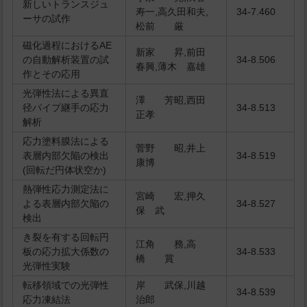
新しいトランスジュ
寿一,高久田和夫,
34-7.460
ーサの試作
松前 厳
磁化過程におけるAE
新家 昇,前田
の自動解析装置の試
34-8.506
春興,薄木 嘉雄
作とその応用
光弾性法による異直
澤 芳昭,西田
径パイプ継手の応力
34-8.513
正孝
解析
応力塗料膜法による
菅野 昭,井上
表層内部欠陥の検出
34-8.519
康博
(回転だ円体状空か)
熱弾性応力測定法に
宮崎 宏,押久
よる表層内部欠陥の
34-8.527
保 武
検出
き裂を有する回転円
江角 務,高
板の応力拡大係数の
34-8.533
橋 賞
光弾性実験
転移領域での光弾性
岸 武保,川越
34-8.539
応力凍結法
治郎