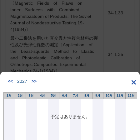
〔Magnetic Fields of Flaws on
Inner Surfaces with Combined
34-1.33
Magmetozatopm of Products: The Soviet
Journal of Nondestructive Testing,19-
4(1984)〕
最小二乗法を用いた直交異方性複合材料の弾
性及び光弾性係数の測定〔Application of
the Least-squards Method to Elastic
34-1.35
and Photoelastic Calibration of
Orthotropic Composites: Experimental
Mechanics,24-1(1984)〕
中性子ラジオグラフィのための窒化ホウ素コ
×
<<
2027
>>
ンバータ〔A Borou Nitride Scintillation
34-3.213
Converter for Neutron Radiography:
1月
2月
3月
4月
5月
6月
7月
8月
9月
10月
11月
12月
Materials Evaluation,42-11(1984)〕
海洋構造物における腐食疲労き裂成長のアコ
ーステックエミッションによる監視
予定はありません。
〔Acoustic Emission Monitoring of
34-3.214
Corrosion Fatigue Crack Growth in
offshore Steel, NDT International,17-