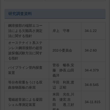
研究調査資料
鋼溶接部の端部エコー
法による欠陥高さ測定
岸上 守孝
34-1.22
法に関する指針
オーステナイト系ステ
ンレス鋼溶接部の超音
202小委員会
34-2.60
波探傷試験方法に関す
る指針
菅谷 暢恭,安
パイプライン管内探査
藤 静吾,山田
34-4.379
装置
義洋
等分布荷重をうける双
平田 利英,渡
34-8.545
曲放物面板の座屈
辺 正昭
米田 光生,川
電磁超音波による凝固
島 捷宏,吉
34-11.815
シェル厚測定装置
田 透,三好
哲夫