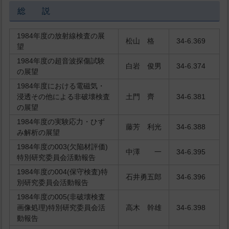
総 説
1984年度の放射線検査の展
松山 格
34-6.369
望
1984年度の超音波探傷試験
白岩 俊男
34-6.374
の展望
1984年度における電磁気・
浸透その他による非破壊検査
土門 齊
34-6.381
の展望
1984年度の実験応力・ひず
藤芳 利光
34-6.388
み解析の展望
1984年度の003(欠陥材評価)
中澤 一
34-6.395
特別研究委員会活動報告
1984年度の004(保守検査)特
石井勇五郎
34-6.396
別研究委員会活動報告
1984年度の005(非破壊検査
画像処理)特別研究委員会活
高木 幹雄
34-6.398
動報告