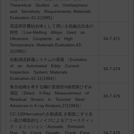
Thearetical Studies on Unsharpness
and Sensitivity Requirements: Materials
Evaluation,43-2(1985)〕
高温用音響結合体として用いる低融点合金の
特性 〔Low-Melting AIIoys Used as
Ultrasonic Couplants at High
34-7.471
Temperature: Materials Evaluation,43-
2(1985)〕
自動渦流探傷システムの発展 〔Evolution
of an Automated Eddy Current
34-7.474
Inspection System: Materials
Evaluation,42-11(1984)〕
集合組織を有する鋼の直接的X線残留ひずみ
測定 〔Direct X-Ray Measuremeut of
34-7.476
Residual Strains in Texured Steel:
Advances in X-ray Analysis,27(1984)〕
CC-130Herculesのき裂成長,き裂面こすり合
い及ひ構造的なノイズによるアコースティッ
ク・エミッション〔Acoustic Emission
Due To Crack Growth, Crack Face
34-7.479