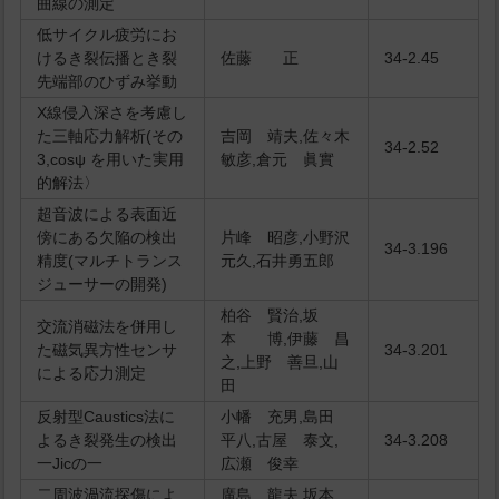
曲線の測定
低サイクル疲労にお
けるき裂伝播とき裂
佐藤 正
34-2.45
先端部のひずみ挙動
X線侵入深さを考慮し
た三軸応力解析(その
吉岡 靖夫,佐々木
34-2.52
3,cosψ を用いた実用
敏彦,倉元 眞實
的解法〉
超音波による表面近
傍にある欠陥の検出
片峰 昭彦,小野沢
34-3.196
精度(マルチトランス
元久,石井勇五郎
ジューサーの開発)
柏谷 賢治,坂
交流消磁法を併用し
本 博,伊藤 昌
た磁気異方性センサ
34-3.201
之,上野 善旦,山
による応力測定
田
反射型Caustics法に
小幡 充男,島田
よるき裂発生の検出
平八,古屋 泰文,
34-3.208
一Jicの一
広瀬 俊幸
二周波渦流探傷によ
廣島 龍夫,坂本