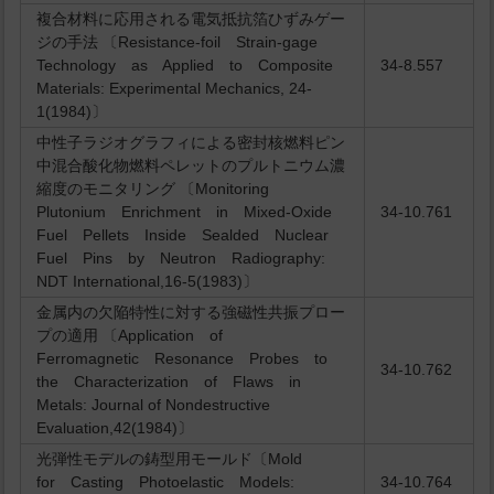
複合材料に応用される電気抵抗箔ひずみゲー
ジの手法 〔Resistance-foil Strain-gage
Technology as Applied to Composite
34-8.557
Materials: Experimental Mechanics, 24-
1(1984)〕
中性子ラジオグラフィによる密封核燃料ピン
中混合酸化物燃料ペレットのプルトニウム濃
縮度のモニタリング 〔Monitoring
Plutonium Enrichment in Mixed-Oxide
34-10.761
Fuel Pellets Inside Sealded Nuclear
Fuel Pins by Neutron Radiography:
NDT International,16-5(1983)〕
金属内の欠陥特性に対する強磁性共振プロー
プの適用 〔Application of
Ferromagnetic Resonance Probes to
34-10.762
the Characterization of Flaws in
Metals: Journal of Nondestructive
Evaluation,42(1984)〕
光弾性モデルの鋳型用モールド〔Mold
for Casting Photoelastic Models:
34-10.764