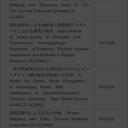
Rubbing and Structural Noise in CC-
130: Journal of Acoustic Emission,3-
1(1984)〕
散乱線除去による放射形と透過形CTスキャ
ーナにおける像質の改良〔Improvement
of Image.Quality in Emission and
Transmission Tomography,by
34-8.549
Reduction of Scattered Photons: Nuclear
Instruments and Methods in Physics
Research,221(1984)〕
〔異方性媒質を伝わる弾性波のモデルとオー
ステナイト鋼の超音波探傷への応用 〔A
Model for Elastic Wave Propagation
in Anisotropic Media With
34-8.550
Applications to UltrasonicInspection
Through Austenitic Steel: British Journal
of NDT,27-1(1985)〕
渦流試験法による応力の評価 〔Stress
Mapping with Eddy Currents: Materials
34-8.555
Evaluation,42-10(1984)〕