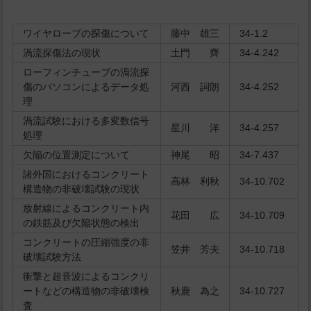
ワイヤロープの探傷について
藤中 雄三
34-1.2
渦流探傷法の現状
土門 齊
34-4.242
ローフィンチューブの渦流探
傷のパソコンによるデータ処
河西 詞朗
34-4.252
理
渦流試験における多変数信号
星川 洋
34-4.257
処理
欠陥の位置測定について
神尾 昭
34-7.437
諸外国におけるコンクリート
高林 利秋
34-10.702
構造物の非破壊試験の現状
放射線によるコンクリート内
花田 広
34-10.709
の鉄筋及び欠陥状態の検出
コンクリートの圧縮強度の非
笠井 芳夫
34-10.718
破壊試験方法
衝撃と超音波によるコンクリ
ートなどの構造物の非破壊検
秋鹿 為之
34-10.727
査