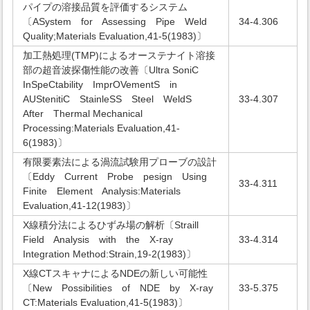
パイプの溶接品質を評価するシステム
〔ASystem for Assessing Pipe Weld
34-4.306
Quality;Materials Evaluation,41-5(1983)〕
加工熱処理(TMP)によるオーステナイト溶接
部の超音波探傷性能の改善〔Ultra SoniC
InSpeCtability ImprOVementS in
AUStenitiC StainleSS Steel WeldS
33-4.307
After Thermal Mechanical
Processing:Materials Evaluation,41-
6(1983)〕
有限要素法による渦流試験用プローブの設計
〔Eddy Current Probe pesign Using
33-4.311
Finite Element Analysis:Materials
Evaluation,41-12(1983)〕
X線積分法によるひずみ場の解析〔Straill
Field Analysis with the X-ray
33-4.314
Integration Method:Strain,19-2(1983)〕
X線CTスキャナによるNDEの新しい可能性
〔New Possibilities of NDE by X-ray
33-5.375
CT:Materials Evaluation,41-5(1983)〕