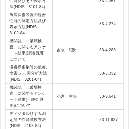
性能及びその表示方
33-4.261
法(NDIS 3101-84)
渦流探傷装置の総合
性能の測定方法及び
33-4.274
表示方法(NDIS
3102-84
機関誌「非破壊検
査」に関するアンケ
吉永 昭男
33-4.283
ート結果(評議員用)
について
浸透探傷剤等の硫黄,
塩素,ふっ素分析方法
33-5.332
(NDIS 3201-84)
機関誌「非破壊検
査」に関するアンケ
小倉 幸夫
33-9.641
ート結果(一般会貝
用)について
ディジタルひずみ測
定器の性能試験方法
33-11.827
(NDIS 4105-84)