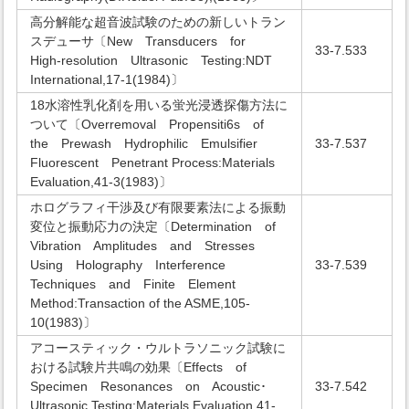
高分解能な超音波試験のための新しいトラン
スデューサ〔New Transducers for
33-7.533
High-resolution Ultrasonic Testing:NDT
International,17-1(1984)〕
18水溶性乳化剤を用いる蛍光浸透探傷方法に
ついて〔Overremoval Propensiti6s of
the Prewash Hydrophilic Emulsifier
33-7.537
Fluorescent Penetrant Process:Materials
Evaluation,41-3(1983)〕
ホログラフィ干渉及び有限要素法による振動
変位と振動応力の決定〔Determination of
Vibration Amplitudes and Stresses
Using Holography Interference
33-7.539
Techniques and Finite Element
Method:Transaction of the ASME,105-
10(1983)〕
アコースティック・ウルトラソニック試験に
おける試験片共鳴の効果〔Effects of
Specimen Resonances on Acoustic･
33-7.542
Ultrasonic Testing:Materials Evaluation,41-