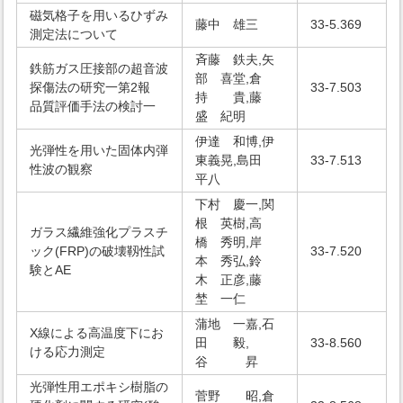
磁気格子を用いるひずみ
藤中 雄三
33-5.369
測定法について
斉藤 鉄夫,矢
鉄筋ガス圧接部の超音波
部 喜堂,倉
探傷法の研究一第2報
33-7.503
持 貴,藤
品質評価手法の検討一
盛 紀明
伊達 和博,伊
光弾性を用いた固体内弾
東義晃,島田
33-7.513
性波の観察
平八
下村 慶一,関
根 英樹,高
ガラス繊維強化プラスチ
橋 秀明,岸
ック(FRP)の破壊靱性試
33-7.520
本 秀弘,鈴
験とAE
木 正彦,藤
埜 一仁
蒲地 一嘉,石
X線による高温度下にお
田 毅,
33-8.560
ける応力測定
谷 昇
光弾性用エポキシ樹脂の
菅野 昭,倉