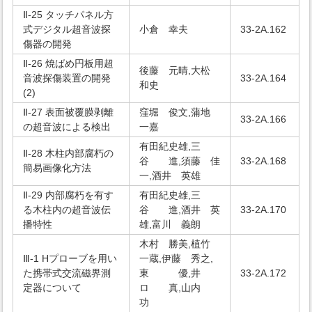
Ⅱ-25 タッチパネル方
式デジタル超音波探
小倉 幸夫
33-2A.162
傷器の開発
Ⅱ-26 焼ばめ円板用超
後藤 元晴,大松
音波探傷装置の開発
33-2A.164
和史
(2)
Ⅱ-27 表面被覆膜剥離
窪堀 俊文,蒲地
33-2A.166
の超音波による検出
一嘉
有田紀史雄,三
Ⅱ-28 木柱内部腐朽の
谷 進,須藤 佳
33-2A.168
簡易画像化方法
一,酒井 英雄
Ⅱ-29 内部腐朽を有す
有田紀史雄,三
る木柱内の超音波伝
谷 進,酒井 英
33-2A.170
播特性
雄,富川 義朗
木村 勝美,植竹
Ⅲ-1 Hプローブを用い
一蔵,伊藤 秀之,
た携帯式交流磁界測
東 優,井
33-2A.172
定器について
ロ 真,山内
功