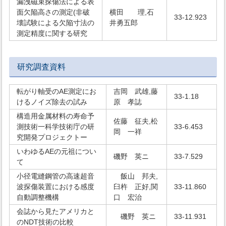
漏洩磁束探傷法による表
面欠陥高さの測定(非破
横田 理,石
33-12.923
壊試験による欠陥寸法の
井勇五郎
測定精度に関する研究
研究調査資料
転がり軸受のAE測定にお
吉岡 武雄,藤
33-1.18
けるノイズ除去の試み
原 孝誌
構造用金属材料の寿命予
佐藤 征夫,松
測技術一科学技術庁の研
33-6.453
岡 一祥
究開発プロジェクトー
いわゆるAEの元祖につい
磯野 英ニ
33-7.529
て
小径電縫鋼管の高速超音
飯山 邦夫,
波探傷装置における感度
臼杵 正好,関
33-11.860
自動調整機構
口 宏治
会誌から見たアメリカと
磯野 英ニ
33-11.931
のNDT技術の比較