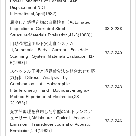
under Conditions of Constant Peak
Displacement:NDT
International,April(1982)〕
腐食した鋼構造物の自動検査〔Automated
Inspection of Corroded Steel
33-3.238
Structure:Materials Evaluation,41-5(1983)〕
自動渦電流ボルト穴走査システム
〔Automatic Eddy Current Bolt-Hole
33-3.240
Scanning System;Materials Evaluation,41-
6(1983)〕
スペックル干渉と境界積分法を組合わせた応
力解析〔Stress Analysis by
Combination of Holographic
33-3.243
Interferometry and Boundary-integral-
Method:Experimental Mechanics,23-
2(1983)〕
光学的原理を利用した小型のAEトランスデ
ューサー〔AMiniature Optical Acoustic
33-3.246
Emission Transducer:Journal of Acoustic
Enmission,1-4(1982)〕