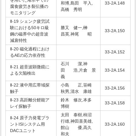
を用いた海水中での
和博,島田 平入,
33-2A.148
腐食疲労き裂伝播の
高橋 秀明
モニタリング
Ⅱ-19 シェンク疲労試
験における50キロ級
勝又 健一,榊
33-2A.150
鋼の磁界中の超音波
昌英,神尾 昭
減衰特性
Ⅱ-20 磁化過程におけ
33-2A.152
るAEの応力依存性
石川 潔,神
Ⅱ-21 超音波顕微鏡に
田 浩,片倉 景
33-2A.154
よる欠陥検出
義
Ⅱ-22 液中用広帯域探
小島 正,笹崎
33-2A.156
触子
秋男,清水 康雄
Ⅱ-23 高距離分鯉能ア
鈴木 修次,本多
33-2A.158
レイ探触子
博樹
太田 泰樹,柿沼
Ⅱ-24 原子力発電プラ
行雄,神田喜美雄,
ントISIシステム用
33-2A.160
館山 優,高久
DACユニット
和夫