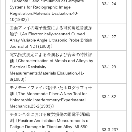
〔AMonte Carlo Simulation of Complete
33-1.24
Systems for Radiographic Image
Registration:Materials Evaluation,40-
10(1982)〕
曲面アレイの電子走査による可変角超音波探
触子〔An Electronically-scanned Curved
33-1.27
Array Variable Angle Ultrasonic Probe:British
Journal of NDT(1983)〕
電気抵抗測定による金属および合金の特性評
価〔Characterization of Metals and AIIoys by
Electrical Resistivity
33-1.29
Measurements:Materials Ebaluation,41-
8(1983)〕
モノモードファイバを用いたホログラフィ干
渉〔The Monomode Fiber-A New Tool for
33-1.32
Holographic Interferometry:Experimental
Mechanics,23-2(1983)〕
チタン合金における疲労損傷の陽電子消滅計
測〔Positron Annihilation Measurements of
Fatigue Damage in Titanium Alloy IMI 550
33-3.237