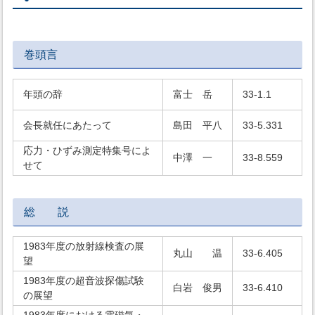
巻頭言
年頭の辞
富士 岳
33-1.1
会長就任にあたって
島田 平八
33-5.331
応力・ひずみ測定特集号によ
中澤 一
33-8.559
せて
総 説
1983年度の放射線検査の展
丸山 温
33-6.405
望
1983年度の超音波探傷試験
白岩 俊男
33-6.410
の展望