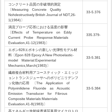
コンクリート品質の非破壊的測定
〔Measuring Concrete Quality
33-5.376
Nohdestructively:British Journal of NDT,26-
1(1984)〕
渦流プローブ応答における温度の影響
〔Effects of Temperature on Eddy
335.379-
Current Probe Response:Materials
Evaluation,41-12(1983)〕
エポン828エポキシの新しい光弾性モデル材
料〔Epon 828 Epoxy:A New Photoelastic-
33-5.381
model Material:Experimental
Mechanics,March(1983)〕
繊維複合材料用アコースティック・エミッジ
ョントランスジューサへのポリビニリデンフ
ッ化物の応用 〔The Application of
Polyvinilidene Fluoride as Acoustic
33-5.384
Emission Transducer for Fibrous
Composite Materials:Materrials
Evaluation,41-8(1983)〕
高エネルギー放射線透過写真用マイクロトロ