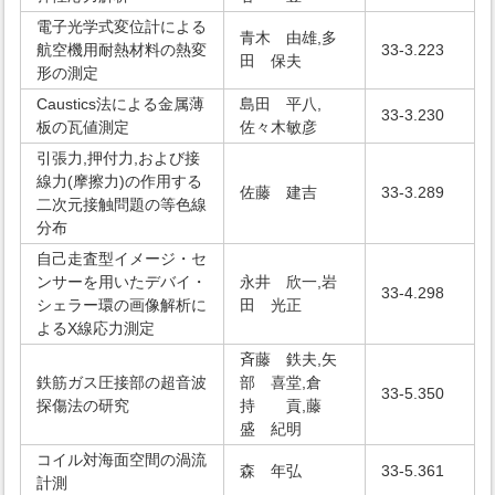
電子光学式変位計による
青木 由雄,多
航空機用耐熱材料の熱変
33-3.223
田 保夫
形の測定
Caustics法による金属薄
島田 平八,
33-3.230
板の瓦値測定
佐々木敏彦
引張力,押付力,および接
線力(摩擦力)の作用する
佐藤 建吉
33-3.289
二次元接触問題の等色線
分布
自己走査型イメージ・セ
ンサーを用いたデバイ・
永井 欣一,岩
33-4.298
シェラー環の画像解析に
田 光正
よるX線応力測定
斉藤 鉄夫,矢
鉄筋ガス圧接部の超音波
部 喜堂,倉
33-5.350
探傷法の研究
持 貢,藤
盛 紀明
コイル対海面空間の渦流
森 年弘
33-5.361
計測