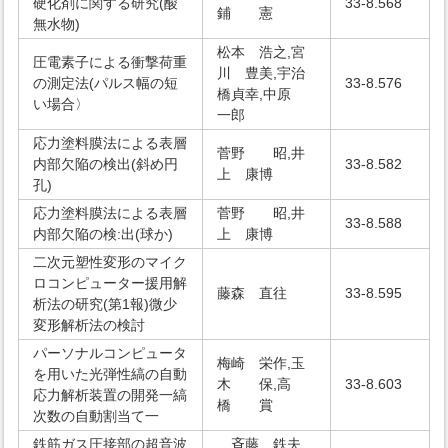
硬化剤に関する研究(酸
33-8.568
鋪 憲
無水物)
松本 浩之,宮
圧電素子による衝撃荷重
川 豊美,宇治
の測定法(パルス幅の短
33-8.576
橋貞幸,中原
い場合〉
一郎
応力塗料膜法による表層
菅野 昭,井
内部欠陥の検出(斜め円
33-8.582
上 康博
孔)
応力塗料膜法による表層
菅野 昭,井
33-8.588
内部欠陥の検:出(球か)
上 康博
二次元塑性変形のマイク
ロコンピューター援用解
藤森 直往
33-8.595
析法の研究(第1報)微少
変形解析法の検討
パーソナルコンピュータ
梅崎 栄作,玉
を用いた光弾性縞の自動
木 保,高
33-8.603
応力解析装置の開発一縞
橋 賞
次数の自動割当て一
鉄筋ガス圧接部の超音波
斉藤 鉄夫,