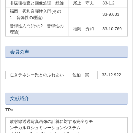
非破壊検査と画像処理一総論
尾上 守夫
33-1.2
福岡 秀和音弾性入門(その
33-9.633
1 音弾性の理論)
音弾性入門(その2 音弾性の
福岡 秀和
33-10.769
理論)
会員の声
亡きテネシー氏とのふれあい
佐伯 実
33-12.922
文献紹介
TR>
放射線透過写真画像の計算に対する完全なモ
ンテカルロシュミレーションシステム