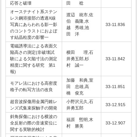
応答と破壊
田 稔
オーステナイト系ステン
渡辺 統市,佐
レス鋼溶接部の透過X線
伯 義隆,水
写真にあらわれる影一影
33-11.836
越 秀雄,池
のコントラストにおよぼ
田 洋
す結晶粒度の影響一
電磁誘導法による表面欠
陥高さの測定(非破壊試
横田 理,石
験による欠陥寸法の測定
井勇五郎,杉
33-11.842
精度に関する研究 第1
村 誠一
報)
加藤 和典,室
モアレ法における高密度
田 忠雄,高
33-11.851
格子の転写方法の改良
橋 俊充
超音波探傷用金属円錐レ
小野沢元久,石
33-12.915
ンズ式集束探触子の開発
井勇五郎
斜角探傷における横波の
福原 煕明,木
全反射の際の音速変位に
33-12.907
村 勝美
関する実験的検討