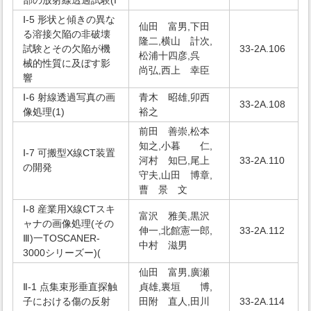
部の放射線透過試験(I
Ⅰ-5 形状と傾きの異な
仙田 富男,下田
る溶接欠陥の非破壊
隆二,横山 計次,
試験とその欠陥が機
33-2A.106
松浦十四彦,呉
械的性質に及ぼす影
尚弘,西上 幸臣
響
Ⅰ-6 射線透過写真の画
青木 昭雄,卯西
33-2A.108
像処理(1)
裕之
前田 善崇,松本
知之,小暮 仁,
Ⅰ-7 可搬型X線CT装置
河村 知巳,尾上
33-2A.110
の開発
守夫,山田 博章,
曹 景 文
Ⅰ-8 産業用X線CTスキ
富沢 雅美,黒沢
ャナの画像処理(その
伸一,北館憲一郎,
33-2A.112
Ⅲ)一TOSCANER-
中村 滋男
3000シリーズー)(
仙田 富男,廣瀬
Ⅱ-1 点集束形垂直探触
貞雄,裏垣 博,
子における傷の反射
田附 直人,田川
33-2A.114