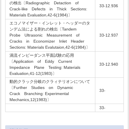
の検出〔Radiographic Detaction of
33-12.936
Crack-like Defects in Thick Sections:
Materials Evaluation,42-6(1984)〕
エコノマイザー・インレット・ヘッダーのタ
ンデム法による割れの検出〔Tandem
Probe Ultrasonic Measurement of
33-12.937
Cracks in Economizer Inlet Header
Sections: Materials Evalutaion,42-6(1984)〕
渦流インピーダンス平面試験の応用
〔Application of Eddy Current
33-12.940
Impedance Plane Testing: Materials
Evaluation,41-12(1983)〕
動的クラック分岐のクラィテリオンについて
〔Further Studies on Dynamic
33-
Crack Branching: Experimental
Mechanics,12(1983)〕
33-