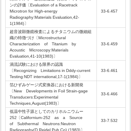
ンの評価〔Evaluation of a Racetrack
Microtron for High-energy
33-6.457
Radiography:Materials Evaluation,42-
1(1984)〕
超音波顕微鏡検査によるチタニウムの微細組
織の特徴づけ〔Microstructural
Characterization of Titanium by
33-6.459
Acoustic Microscopy:Materials
Evaluation,41-10(1983)〕
渦流試験における限界の認識
〔Recognizing Limitations in Dddy-current
33-6.461
Testing:NDT international,17-1(1984)〕
箔ひずみゲージ式変換器における新開発
〔New Developments in Foil Strain-gage
33-6.466
Transducers:Experimental
Techniques,August(1983)〕
低温中性子源としてのカリホルニウムー
252〔Californium-252 as a Source
33-7.532
of Subthermal Neutrons:Neutron
Radiography(D.Reidel Pub.Co),(1983)〕