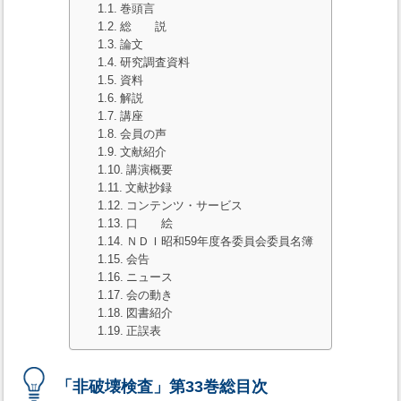
巻頭言
総 説
論文
研究調査資料
資料
解説
講座
会員の声
文献紹介
講演概要
文献抄録
コンテンツ・サービス
口 絵
ＮＤＩ昭和59年度各委員会委員名簿
会告
ニュース
会の動き
図書紹介
正誤表
「非破壊検査」第33巻総目次