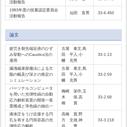
活動報告
1983年度の技量認定委員会
仙田 富男
33-6.450
活動報告
論文
疲労き裂先端近傍のひず
古屋 泰文,島
み挙動へのCaustics法の
田 平入,小
33-1.13
適用
幡 充男
漏洩磁束探傷法による欠
古屋 泰文,島
陥の幅及び深さの推定の
田 平入,小
33-2.59
シミュレーション
幡 充男
パーソナルコンピュータ
梅崎 栄作,玉
を用いた光弾性縞の自動
木 保,高
33-2.68
応力解析装置の開発一装
橋 賞
置構成と等色線の抽出一
液体圧をうけ近接する円
高橋 賞,野
孔を有する円筒容器の光
方 文雄,神
33-3.218
弾性応力解析
谷 豊