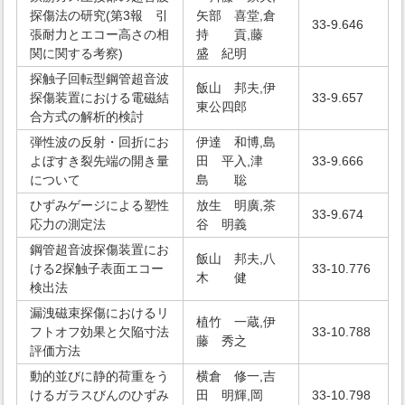
探傷法の研究(第3報 引
矢部 喜堂,倉
33-9.646
張耐力とエコー高さの相
持 貢,藤
関に関する考察)
盛 紀明
探触子回転型鋼管超音波
飯山 邦夫,伊
探傷装置における電磁結
33-9.657
東公四郎
合方式の解析的検討
弾性波の反射・回折にお
伊達 和博,島
よぼすき裂先端の開き量
田 平入,津
33-9.666
について
島 聡
ひずみゲージによる塑性
放生 明廣,茶
33-9.674
応力の測定法
谷 明義
鋼管超音波探傷装置にお
飯山 邦夫,八
ける2探触子表面エコー
33-10.776
木 健
検出法
漏洩磁束探傷におけるリ
植竹 一蔵,伊
フトオフ効果と欠陥寸法
33-10.788
藤 秀之
評価方法
動的並びに静的荷重をう
横倉 修一,吉
けるガラスびんのひずみ
田 明輝,岡
33-10.798