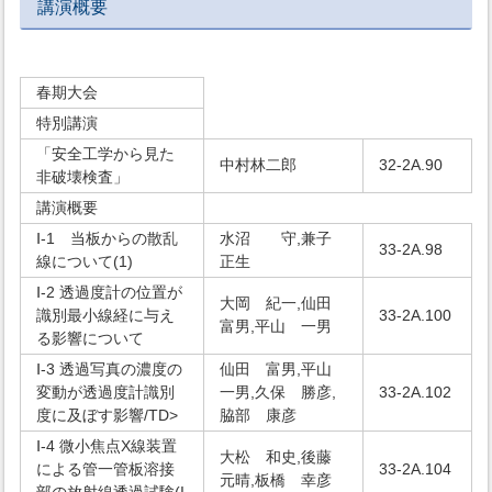
講演概要
春期大会
特別講演
「安全工学から見た
中村林二郎
32-2A.90
非破壊検査」
講演概要
Ⅰ-1 当板からの散乱
水沼 守,兼子
33-2A.98
線について(1)
正生
Ⅰ-2 透過度計の位置が
大岡 紀一,仙田
識別最小線経に与え
33-2A.100
富男,平山 一男
る影響について
Ⅰ-3 透過写真の濃度の
仙田 富男,平山
変動が透過度計識別
一男,久保 勝彦,
33-2A.102
度に及ぼす影響/TD>
脇部 康彦
Ⅰ-4 微小焦点X線装置
大松 和史,後藤
による管一管板溶接
33-2A.104
元晴,板橋 幸彦