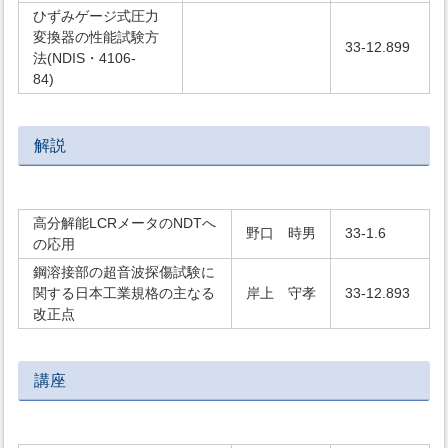
ひずみゲージ式圧力
変換器の性能試験方
33-12.899
法(NDIS・4106-
84)
解説
高分解能LCRメータのNDTへ
野口 時男
33-1.6
の応用
鋼溶接部の超音波探傷試験に
関する日本工業規格の主なる
岸上 守孝
33-12.893
改正点
講座