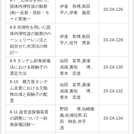
Ⅱ-7 光弾性を用いた
固体内弾性波の観察
伊達 和博,島田
33-2A.126
(Ⅲ)一反射・屈折・モ
平八,伊東 義晃
ード変換一
Ⅱ-8 光弾性を用いた固
体内弾性波の観察(IV>
伊達 和博,島田
一シュリーレン法と
33-2A.128
平八,佐竹 秀喜:
組合せた水浸法の検
討一
Ⅱ-9 タンデム斜角探傷
仙田 富男,廣瀬
法における探触子の
貞雄,裏垣 博,
33-2A.130
選定方法
青木 宏道
Ⅱ-10 横方形タンデ
仙田 富男,廣瀬
ム走査における欠陥
貞雄,裏垣 博,
33-2A.132
検出域と探触子の配
青木 宏道
置
野田 博,仙崎隆
Ⅱ-11 超音波探傷装置
義,松浦信男,石
の調整について一斜
33-2A.134
田 靹良,井手
角探傷試験一
茂