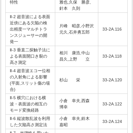
特性
雅也,久保 勝彦,
針本 久則
Ⅱ-2 超音波による表面
近傍にある欠陥の検
片峰 昭彦,小野沢
出精度一マルチトラ
33-2A.116
元久,石井勇五郎
ンスジューサーの開
発一
Ⅱ-3 垂直二探触子法に
相川 康浩,中山
よる表面開口き裂の
33-2A.118
昌久,上野 立
高さ測定
Ⅱ-4 超音波エコー位相
の入射角による影響
杉山 栄
33-2A.120
(平面,スリット傷の場
合)
Ⅱ-5 横穴における横
小倉 幸夫,西森
波・表面波の相互の
33-2A.122
博幸
モード変換経路
Ⅱ-6 縦波散乱波を利用
小倉 幸夫,鈴木
33-2A.124
した欠陥高さ測定法
嘉昭