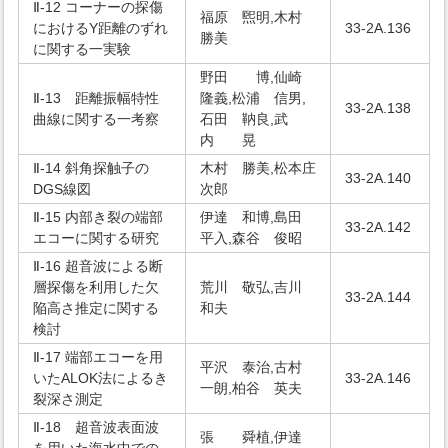
Ⅱ-12 コーナーの探傷
福原 煕明,木村
におけるY距離のずれ
33-2A.136
勝美
に関する一実験
野田 博,仙崎
Ⅱ-13 距離振幅特性
隆義,松浦 信男,
33-2A.138
曲線に関する一考察
石田 靹良,武
内 晃
Ⅱ-14 斜角探触子の
木村 勝美,松本庄
33-2A.140
DGS線図
次郎
Ⅱ-15 内部き裂の端部
伊達 和博,島田
33-2A.142
エコーに関する研究
平入,森谷 俊昭
Ⅱ-16 超音波による断
層探傷を利用した欠
荒川 敬弘,吉川
33-2A.144
陥高さ推定に関する
和夫
検討
Ⅱ-17 端部エコーを用
平沢 泰治,古村
いたALOK法によるき
33-2A.146
一朗,柏谷 英夫
裂深さ測定
Ⅱ-18 超音波表面波
張 舜植,伊達