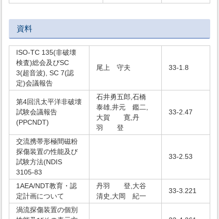
資料
ISO-TC 135(非破壊
検査)総会及びSC
尾上 守夫
33-1.8
3(超音波), SC 7(認
定)会議報告
石井勇五郎,石橋
第4回汎太平洋非破壊
泰雄,井元 鑑二,
試験会議報告
33-2.47
大賀 寛,丹
(PPCNDT)
羽 登
交流携帯形極間磁粉
探傷装置の性能及び
33-2.53
試験方法(NDIS
3105-83
1AEA/NDT教育・認
丹羽 登,大谷
33-3.221
定計画について
清史,大岡 紀一
渦流探傷装置の個別