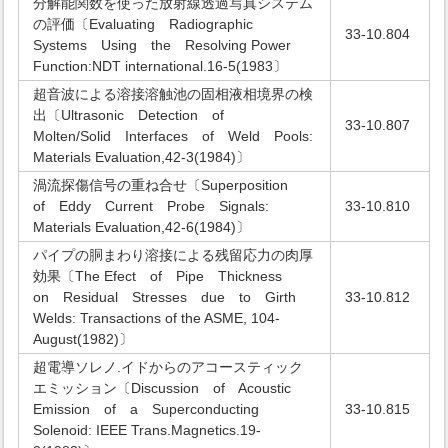
分解能関数を使った放射線透過写真システム
の評価〔Evaluating Radiographic
33-10.804
Systems Using the Resolving Power
Function:NDT international.16-5(1983〕
超音波による溶接溶触池の固相液相境界の検
出〔Ultrasonic Detection of
33-10.807
Molten/Solid Interfaces of Weld Pools:
Materials Evaluation,42-3(1984)〕
渦流探傷信号の重ね合せ〔Superposition
of Eddy Current Probe Signals:
33-10.810
Materials Evaluation,42-6(1984)〕
パイプの胴まわり溶接による残留応力の肉厚
効果〔The Efect of Pipe Thickness
on Residual Stresses due to Girth
33-10.812
Welds: Transactions of the ASME, 104-
August(1982)〕
超電導ソレノ.イドからのアコースティック
エミッション〔Discussion of Acoustic
Emission of a Superconducting
33-10.815
Solenoid: IEEE Trans.Magnetics.19-