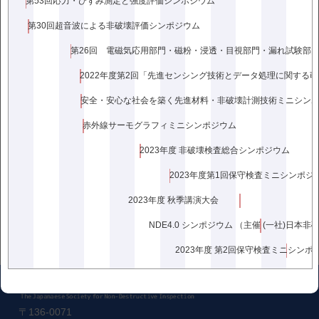
第53回応力・ひずみ測定と強度評価シンポジウム
開催形式：ハイブリッド（対面とZoomの併用）
第30回超音波による非破壊評価シンポジウム
プログラム：⇒
プログラム
<<前の記事
次の記事>>
2022年度第2回「先進センシング技術とデータ処理に関する
安全・安心な社会を築く先進材料・非破壊計測技術ミニシン
赤外線サーモグラフィミニシンポジウム
2023年度 非破壊検査総合シンポジウム
2023年度第1回保守検査ミニシンポジ
2023年度 秋季講演大会
NDE4.0 シンポジウム （主催 (一社)日本
2023年度 第2回保守検査ミニシンポ
〒136-0071