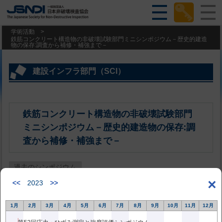
学術活動
>
鉄筋コンクリート構造物の非破壊試験部門ミニシンポジウム－歴史的建造
物の保存:調査から補修・補強まで－
建設インフラ部門（SCI）
鉄筋コンクリート構造物の非破壊試験部門
ミニシンポジウム－歴史的建造物の保存:調
査から補修・補強まで－
過去のシンポジウム
×
<<
2023
>>
2024年4月25日更新
日 程：2024年 6月 4日（火）
1月
2月
3月
4月
5月
6月
7月
8月
9月
10月
11月
12月
場 所：東京理科大学 森戸記念館