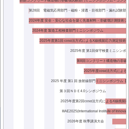
開催形式：ハイブリッド（対面とZoomの併用）
プログラム：⇒
プログラム
2024年度 安全・安心な社会を築く先進材料・非破壊計測技術シ
<<前の記事
次の記事>>
2024年度 製造工程検査部門ミニシンポジウム
2025年度第1回 cosα法方式によるX線残留応力測定技術
2025年度 第1回保守検査ミニシンポ
2025年度cosα法方式に
2025 年度 第1 回 放射線部門ミニシンポジウム【
第３回ＮＤＥ4.0シンポジウム
2026年度 秋季講演大会
〒136-0071