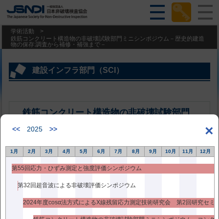
学術活動
>
鉄筋コンクリート構造物の非破壊試験部門ミニシンポジウム－歴史的建造
物の保存:調査から補修・補強まで－
建設インフラ部門（SCI）
鉄筋コンクリート構造物の非破壊試験部門
ミニシンポジウム－歴史的建造物の保存:調
×
<<
2025
>>
査から補修・補強まで－
1月
2月
3月
4月
5月
6月
7月
8月
9月
10月
11月
12月
過去のシンポジウム
第55回応力・ひずみ測定と強度評価シンポジウム
2024年4月25日更新
第32回超音波による非破壊評価シンポジウム
日 程：2024年 6月 4日（火）
2024年度cosα法方式によるX線残留応力測定技術研究会 第2回研究セミ
場 所：東京理科大学 森戸記念館