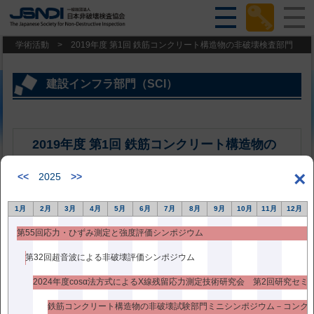
学術活動
>
2019年度 第1回 鉄筋コンクリート構造物の非破壊検査部門
建設インフラ部門（SCI）
2019年度 第1回 鉄筋コンクリート構造物の
非破壊検査部門
×
<<
2025
>>
過去のシンポジウム
1月
2月
3月
4月
5月
6月
7月
8月
9月
10月
11月
12月
2019年6月11日更新
第55回応力・ひずみ測定と強度評価シンポジウム
衝撃弾性波法のコンクリート構造物への適用に関するミニシンポ
第32回超音波による非破壊評価シンポジウム
ジウム【東京】
2024年度cosα法方式によるX線残留応力測定技術研究会 第2回研究セミ
2019年 6月11日（火）
会場 亀戸文化センター（カメリアプラザ）３F カメリア