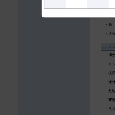
・山田純
「研
・高
・遠
20
「博
・キム
・梶原
「海
・敷地大樹
「研
・長