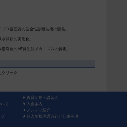
イプ３蓄圧器の健全性診断技術の開発」
吸水試験の実用化」
局部腐食のAE発生源メカニズムの解明」
をクリック
教育活動・講習会
ついて
入会案内
ノンディ紹介
ップ
個人情報保護方針と公表事項