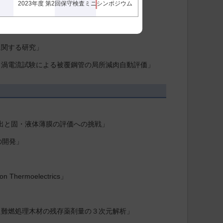
2023年度 第2回保守検査ミニシンポジウム
um」
に関する研究」
ス渦電流試験による被覆鋼管の局所減肉自動評価」
創出と固・液体薄膜の評価への挑戦」
の開発」
n Thermoelectrics」
た難燃処理木材の残存薬剤量の３次元解析」