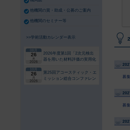
他機関の賞・助成・公募のご案内
他機関のセミナー等
>>学術活動カレンダー表示
08月
2026年度第1回「2次元検出
26
水
器を用いた材料評価の実用化
2026
20
研究会」研究セミナー
10月
第25回アコースティック・エ
26
募
月
ミッション総合コンファレン
2026
ス－“音や振動”で拓くNDEの
最前線－【札幌】
20
募
20