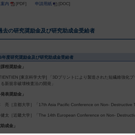
集案内
[PDF]
申請用紙
[DOC]
過去の研究奨励金及び研究助成金受給者
26年度研究奨励金及び研究助成金受給者
士課程奨励金」
 TIENTIEN [東京科学大学] 「3Dプリントにより製造された短繊維
きる新規非破壊検査法の開発」
外発表奨励金」
［京都大学］「17th Asia Pacific Conference on Non- Destructive T
太［近畿大学］「The 14th European Conference on Non- Destructiv
究助成金」