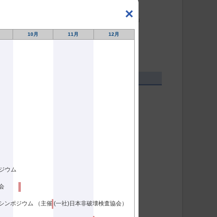
低減型の直流磁化ECT内挿プローブの開発」
×
モグラフィによる電子機器の欠陥検出法の研究」
10月
11月
12月
ムの解明」
構を解明する赤外線その場計測手法の構築」
g conference」
ポジウム
会
0 シンポジウム （主催 (一社)日本非破壊検査協会）