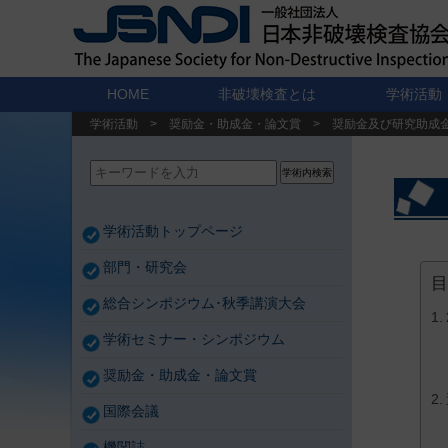
HOME
非破壊検査とは
学術活動
学術活動
>
奨励金・助成金・論文賞
>
奨励金及び研究助成
学術内検索
学術活動トップページ
部門・研究会
目
総合シンポジウム･秋季講演大会
学術セミナー・シンポジウム
奨励金・助成金・論文賞
国際会議
機関誌