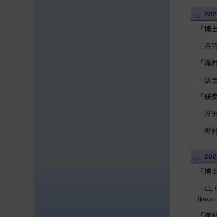
20
「博
・丹羽
「海
・該
「研
・浮田
・野村
20
「博
・LE Q
flaws
「海