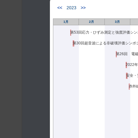
・東
<<
2023
>>
・横
1月
2月
3月
・三
第53回応力・ひずみ測定と強度評価シン
・小
第30回超音波による非破壊評価シンポ
20
「博
202
・該
安全・
「海
赤外
・サグラ
・佐々木
・芳川敏
・中村眞
・孫 文