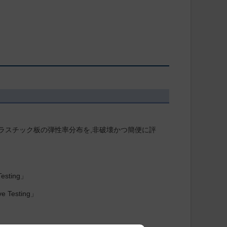
強化プラスチック板の弾性率分布を,非破壊かつ簡便に評
esting」
e Testing」