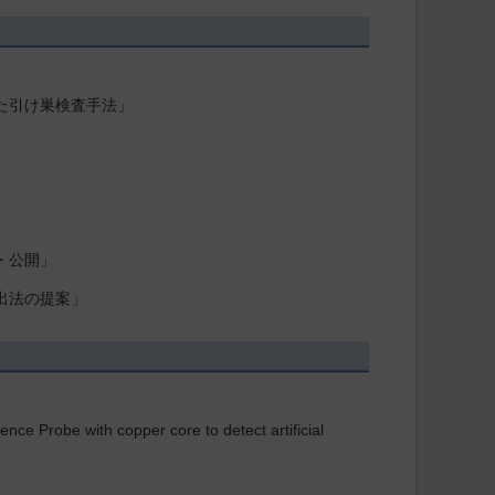
した引け巣検査手法」
・公開」
出法の提案」
be with copper core to detect artificial