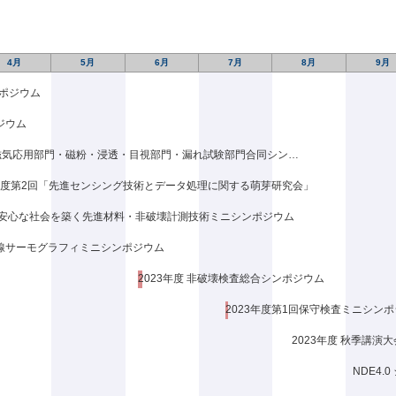
原 純［福岡県工業技術センター］「炭素鋼鋼管を対象とした磁性ノイズ
田正幸［島根大学］「ディジタルホログラフィ干渉法とロックインサー
4月
5月
6月
7月
8月
9月
井真吾［滋賀大学］「X線計測と材料学的観測による転がり疲労メカニズ
ポジウム
川裕樹［広島大学］「マルチマテリアル接合部に生じる内部疲労損傷機
ジウム
25年度研究奨励金及び研究助成金受給者
第26回 電磁気応用部門・磁粉・浸透・目視部門・漏れ試験部門合同シンポジウム
士課程学生奨励金」
2年度第2回「先進センシング技術とデータ処理に関する萌芽研究会」
当者なし
安心な社会を築く先進材料・非破壊計測技術ミニシンポジウム
外発表奨励金」
線サーモグラフィミニシンポジウム
ジャン アルトウル［(株)CORE技術研究所］「2025 KSNT Annual Sprin
2023年度 非破壊検査総合シンポジウム
良［大阪大学］「2025 International Congress on Ultrasonics」
2023年度第1回保守検査ミニシン
樹［東北大学］「2025 KSNT Annual Spring conference」
2023年度 秋季講演大
子［熊本大学］「2025 KSNT Annual Spring conference」
NDE4.
旭［京都大学］「2025 KSNT Annual Spring conference」