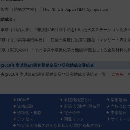
大 ［防衛大学校］「The 7th US-Japan NDT Symposium」
究助成金」
尾卓摩［明治大学］「非接触AE計測手法を用いた水素ステーション用タ
 和彦［香川高等専門学校］「任意の角度に設置可能なコンクリート表面
 凱歌［東京大学］「その場微小電気化学と機械学習法による金属材料の
(2010年度以降)の研究奨励金及び研究助成金受給者
(2010年度以降)の研究奨励金及び研究助成金受給者一覧
こちら
HOME
非破壊検査とは
学術活動
資格試験
書籍･試験片･頒布品
当協会に
標準化・規格
電子公告
支部情報
アクセス
関連リンク
サイトマ
特定個人情報の適正な取扱いに関する基本方針