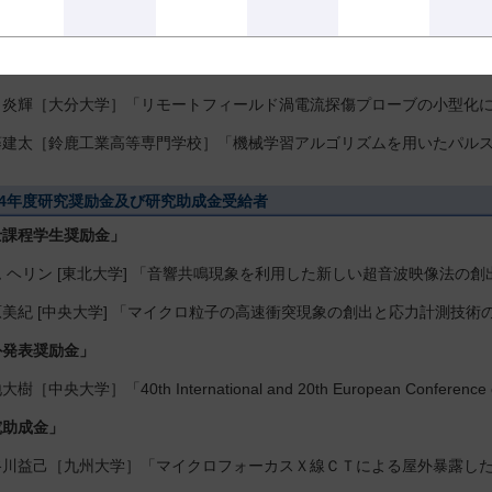
花［東京科学大学］「2025 IEEE International Ultrasonics Symposi
究助成金」
 炎輝［大分大学］「リモートフィールド渦電流探傷プローブの小型化
藤建太［鈴鹿工業高等専門学校］「機械学習アルゴリズムを用いたパル
24年度研究奨励金及び研究助成金受給者
士課程学生奨励金」
 ヘリン [東北大学] 「音響共鳴現象を利用した新しい超音波映像法の
美紀 [中央大学] 「マイクロ粒子の高速衝突現象の創出と応力計測技術
外発表奨励金」
［中央大学］「40th International and 20th European Conference o
究助成金」
谷川益己［九州大学］「マイクロフォーカスＸ線ＣＴによる屋外暴露し