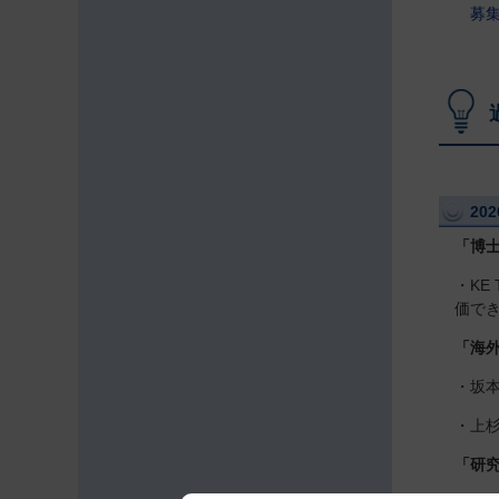
募
20
「博
・KE
価で
「海
・坂本 亮
・上杉健
「研