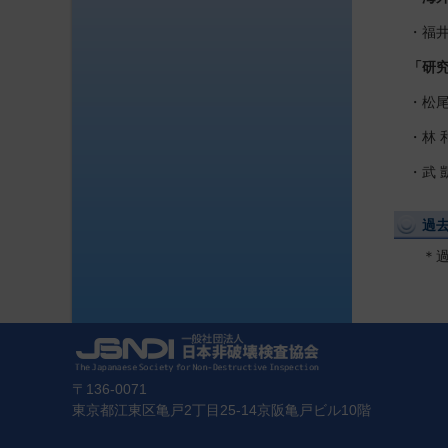
・福井智
「研
・松
・林
・武
過去
＊過去
〒136-0071
東京都江東区亀戸2丁目25-14京阪亀戸ビル10階