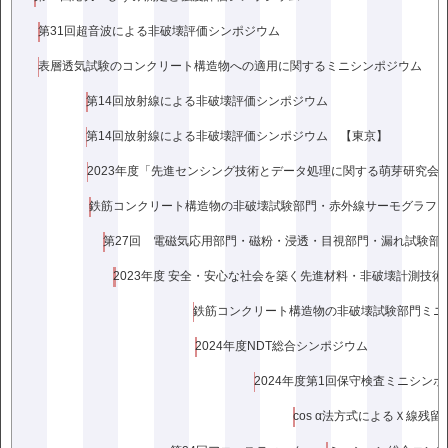
会場：
名古屋工業大学
【オンライン(Zoom)形式での開催とな
りました】
第31回超音波による非破壊評価シンポジウム
スケジュール
[PDF]
表層透気試験のコンクリート構造物への適用に関するミニシンポジウム
プログラム
[PDF]
第14回放射線による非破壊評価シンポジウム
第14回放射線による非破壊評価シンポジウム 【東京】
2020年度 非破壊検査総合シンポジウム【東京】2020年6月3
日(水)～4日(木)
2023年度「先進センシング技術とデータ処理に関する萌芽研究会
会場：(一社)日本非破壊検査協会 亀戸センター
【開催中止】
2020年度 非破壊検査総合シンポジウムの開催中止について
[PDF]
2020年度 非破壊試験総合シンポジウムCD概要集販売案内
2023年度 安全・安心な社会を築く先進材料・非破壊計測技
[PDF]
2019年度 秋季講演大会【広島】2019年11月12日(火)～13日
2024年度NDT総合シンポジウム
(水)
2024年度第1回保守検査ミニシン
会場：RCC 文化センター
cos α法方式によるＸ線残
スケジュール
[PDF]