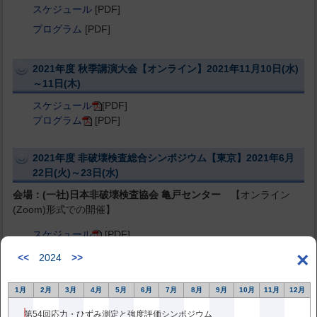
スケジュール
[PDF]
プログラム
[PDF]
2021年度 秋季講演大会【オンライン】2021年11月10日(水)
～11日(木)
スケジュール
[PDF]
プログラム
[PDF]
2021年度 非破壊検査総合シンポジウム【東京】2021年6月
22日(火)～23日(水)
会場：(一社)日本非破壊検査協会 亀戸センター
【オンライン
(Zoom)形式での開催】
スケジュール
[PDF]
プログラム
[PDF]
×
<<
2024
>>
2020年度 秋季講演大会【名古屋】2020年10月28日(水)～29
1月
2月
3月
4月
5月
6月
7月
8月
9月
10月
11月
12月
日(木)
第54回応力・ひずみ測定と強度評価シンポジウム