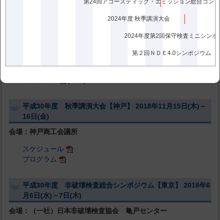
プログラム
[PDF]
第24回アコースティック・エミッション総合コン
2024年度 秋季講演大会
2019年度 非破壊検査総合シンポジウム【東京】 2019年6月6
2024年度第2回保守検査ミニシンポ
日(木)～7日(金)
会場：（一社）日本非破壊検査協会 亀戸センター
第２回ＮＤＥ4.0シンポジウム
スケジュール
[PDF]
プログラム
[PDF]
平成30年度 秋季講演大会【神戸】 2018年11月15日(木)～
16日(金)
会場：神戸商工会議所
スケジュール
プログラム
平成30年度 非破壊検査総合シンポジウム【東京】 2018年6
月6日(水)～7日(木)
会場：（一社）日本非破壊検査協会 亀戸センター