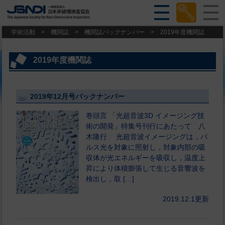
学術活動
>
機関誌
>
機関誌バックナンバー
>
2019年度機関誌
2019年度機関誌
2019年12月号バックナンバー
巻頭言 「光超音波3D イメージング技
術の開発」特集号刊行にあたって 八
木隆行 光超音波イメージングは，パ
ルス光を対象に照射し，対象内部の吸
収体が光エネルギーを吸収し，温度上
昇により体積膨張して生じる音響波を
検出し，取 […]
2019.12.1更新