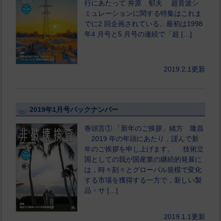
行にあたって 井原 郁夫 超音波シ
ミュレーションに関する特集はこれま
でに2 回企画されている。最初は1998
年4 月号と5 月号の連続で「超 […]
2019.2.1更新
2019年1月号バックナンバー
巻頭言① 「新年のご挨拶」緒方 隆昌
2019 年の年頭にあたり，謹んで新
年のご挨拶を申し上げます。 技術立
国としての我が国産業の継続的発展に
は，時々刻々とグローバル規模で変化
する市場を獲得する一方で，新しい製
品・サ […]
2019.1.1更新