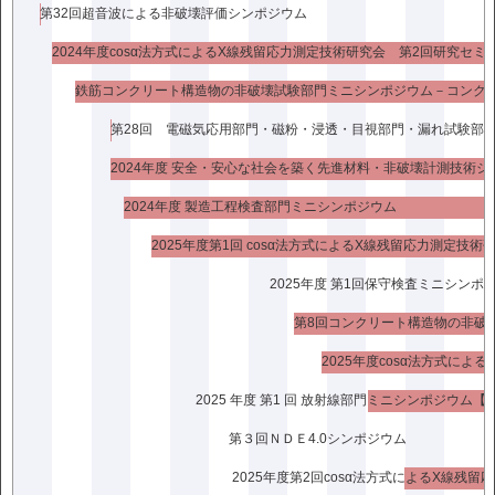
第32回超音波による非破壊評価シンポジウム
2019.7.1更新
2024年度cosα法方式によるX線残留応力測定技術研究会 第2回研究セミ
2019年6月号バックナンバー
2024年度 安全・安心な社会を築く先進材料・非破壊計測技術シ
巻頭言 「赤外線サーモグラフィ試験の
過去と未来」特集号刊行にあたって
2024年度 製造工程検査部門ミニシンポジウム
山越孝太郎 1970 年代初頭に国産の
赤外線サーモグラフィ装置が開発され
2025年度第1回 cosα法方式によるX線残留応力測定技術
てから，約50 年が経過した。この間に
2025年度 第1回保守検査ミニシンポ
赤外線サーモグラフィ装置は，価格や
性能 […]
2019.6.1更新
2025年度cosα法方式に
2025 年度 第1 回 放射線部門ミニシンポジウム【
第３回ＮＤＥ4.0シンポジウム
2019年5月号バックナンバー
巻頭言 「X 線CT の計測への応用」特