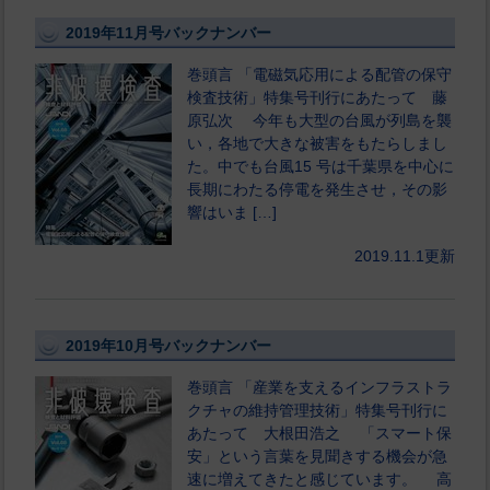
2019年11月号バックナンバー
巻頭言 「電磁気応用による配管の保守
検査技術」特集号刊行にあたって 藤
原弘次 今年も大型の台風が列島を襲
い，各地で大きな被害をもたらしまし
た。中でも台風15 号は千葉県を中心に
長期にわたる停電を発生させ，その影
響はいま […]
2019.11.1更新
2019年10月号バックナンバー
巻頭言 「産業を支えるインフラストラ
クチャの維持管理技術」特集号刊行に
あたって 大根田浩之 「スマート保
安」という言葉を見聞きする機会が急
速に増えてきたと感じています。 高