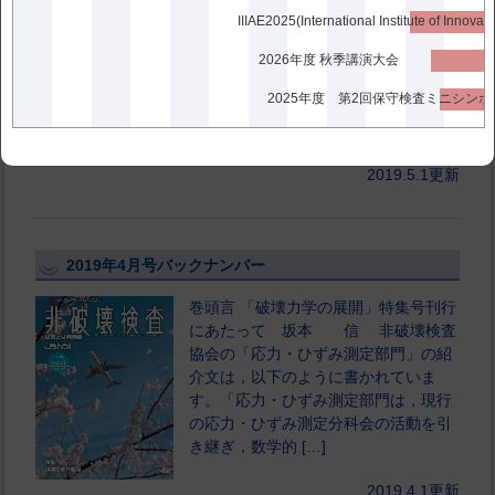
集号刊行にあたって 釜田 敏光 検
査対象物の内部を壊さずに検査すると
いう「非破壊検査」のために，超音
2026年度 秋季講演大会
波，放射線，渦電流などの様々なプロ
2025年度 第2回保守検査ミニシン
ーブが利用される。 その中の放射線
において […]
2019.5.1更新
2019年4月号バックナンバー
巻頭言 「破壊力学の展開」特集号刊行
にあたって 坂本 信 非破壊検査
協会の「応力・ひずみ測定部門」の紹
介文は，以下のように書かれていま
す。「応力・ひずみ測定部門は，現行
の応力・ひずみ測定分科会の活動を引
き継ぎ，数学的 […]
2019.4.1更新