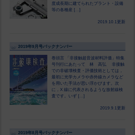
度成長期に建てられたプラント・設備
等の各種産 […]
2019.10.1更新
2019年9月号バックナンバー
巻頭言 「非接触超音波材料評価」特集
号刊行にあたって 林 高弘 非接触
での非破壊検査・評価技術としては，
最初に光学カメラや赤外線カメラなど
を用いた手法が思い浮かびます。次
に，X 線に代表されるような放射線検
査です。いず […]
2019.9.1更新
2019年8月号バックナンバー