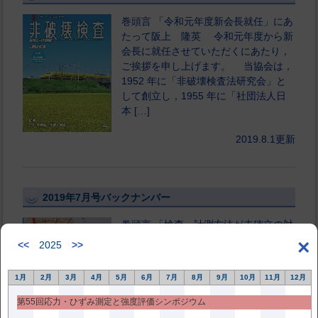
巻頭言 「令和元年度新会長就任」にあ
たって阪上 隆英 令和元年度から新
会長に就任させていただくにあたり，
ご挨拶を申し上げます。 当協会は，
1952 年に「非破壊検査法研究会」と
して創立し，1955 年に「社団法人日
本 […]
2019.8.1更新
2019年7月号バックナンバー
巻頭言 「検査・計測方法が未確立の対
象における非破壊計測技術」特集号刊
×
<<
2025
>>
行にあたって水谷 義弘 本特集は
「検査・計測方法が未確立の対象にお
1月
2月
3月
4月
5月
6月
7月
8月
9月
10月
11月
12月
ける非破壊計測技術」と題し，本協会
の「新素材に関する非破壊試験」部門
第55回応力・ひずみ測定と強度評価シンポジウム
が担当した。 […]