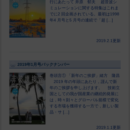
行にあたって 井原 郁夫 超音波シ
ミュレーションに関する特集はこれま
でに2 回企画されている。最初は1998
年4 月号と5 月号の連続で「超 […]
2019.2.1更新
2019年1月号バックナンバー
巻頭言① 「新年のご挨拶」緒方 隆昌
2019 年の年頭にあたり，謹んで新
年のご挨拶を申し上げます。 技術立
国としての我が国産業の継続的発展に
は，時々刻々とグローバル規模で変化
する市場を獲得する一方で，新しい製
品・サ […]
2019.1.1更新