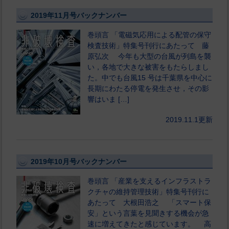
2019年11月号バックナンバー
巻頭言 「電磁気応用による配管の保守
検査技術」特集号刊行にあたって 藤
原弘次 今年も大型の台風が列島を襲
い，各地で大きな被害をもたらしまし
た。中でも台風15 号は千葉県を中心に
長期にわたる停電を発生させ，その影
響はいま […]
2019.11.1更新
2019年10月号バックナンバー
巻頭言 「産業を支えるインフラストラ
クチャの維持管理技術」特集号刊行に
あたって 大根田浩之 「スマート保
安」という言葉を見聞きする機会が急
速に増えてきたと感じています。 高