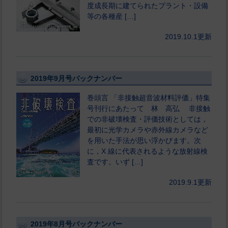
度成長期に建てられたプラント・設備
等の各種産 […]
2019.10.1更新
2019年9月号バックナンバー
巻頭言 「非接触超音波材料評価」特集
号刊行にあたって 林 高弘 非接触
での非破壊検査・評価技術としては，
最初に光学カメラや赤外線カメラなど
を用いた手法が思い浮かびます。次
に，X 線に代表されるような放射線検
査です。いず […]
2019.9.1更新
2019年8月号バックナンバー