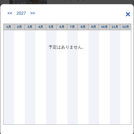
2019.7.1更新
×
<<
2027
>>
1月
2月
3月
4月
5月
6月
7月
8月
9月
10月
11月
12月
2019年6月号バックナンバー
巻頭言 「赤外線サーモグラフィ試験の
予定はありません。
過去と未来」特集号刊行にあたって
山越孝太郎 1970 年代初頭に国産の
赤外線サーモグラフィ装置が開発され
てから，約50 年が経過した。この間に
赤外線サーモグラフィ装置は，価格や
性能 […]
2019.6.1更新
2019年5月号バックナンバー
巻頭言 「X 線CT の計測への応用」特