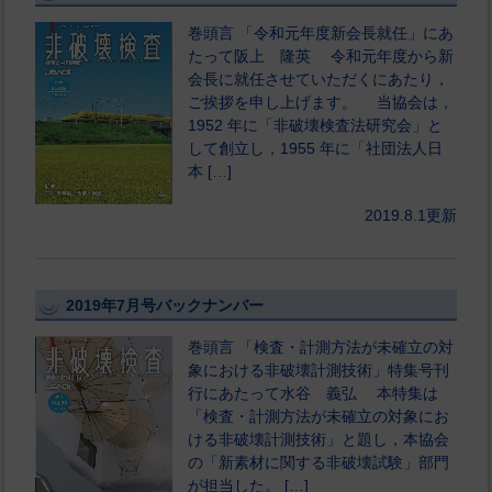
巻頭言 「令和元年度新会長就任」にあ
たって阪上 隆英 令和元年度から新
会長に就任させていただくにあたり，
ご挨拶を申し上げます。 当協会は，
1952 年に「非破壊検査法研究会」と
して創立し，1955 年に「社団法人日
本 […]
2019.8.1更新
2019年7月号バックナンバー
巻頭言 「検査・計測方法が未確立の対
象における非破壊計測技術」特集号刊
行にあたって水谷 義弘 本特集は
「検査・計測方法が未確立の対象にお
ける非破壊計測技術」と題し，本協会
の「新素材に関する非破壊試験」部門
が担当した。 […]