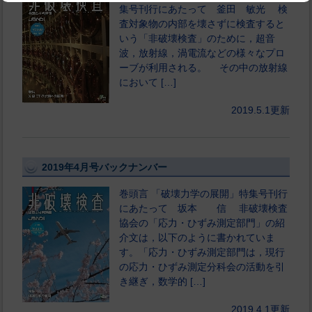
集号刊行にあたって 釜田 敏光 検
査対象物の内部を壊さずに検査すると
いう「非破壊検査」のために，超音
波，放射線，渦電流などの様々なプロ
ーブが利用される。 その中の放射線
において […]
2019.5.1更新
2019年4月号バックナンバー
巻頭言 「破壊力学の展開」特集号刊行
にあたって 坂本 信 非破壊検査
協会の「応力・ひずみ測定部門」の紹
介文は，以下のように書かれていま
す。「応力・ひずみ測定部門は，現行
の応力・ひずみ測定分科会の活動を引
き継ぎ，数学的 […]
2019.4.1更新