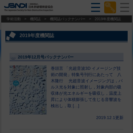
学術活動
>
機関誌
>
機関誌バックナンバー
>
2019年度機関誌
2019年度機関誌
2019年12月号バックナンバー
巻頭言 「光超音波3D イメージング技
術の開発」特集号刊行にあたって 八
木隆行 光超音波イメージングは，パ
ルス光を対象に照射し，対象内部の吸
収体が光エネルギーを吸収し，温度上
昇により体積膨張して生じる音響波を
検出し，取 […]
2019.12.1更新