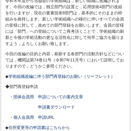
令和８年度から当協会の学術組織は，新しい組織に改編されま
す。今回の改編では，独立部門の設置と，応用技術4部門の改組
を行いますが，現在の要素技術8部門は，基本的にそのままの枠
組みを維持します。新しい学術組織への移行に伴いすべての会員
の皆様に対して，改めての部門登録をお願いします。会員の皆様
には「部門」への登録についてご再考頂くことで，学術組織の刷
新と今後の学術活動の更なる活性化に対して何卒ご協力を賜りま
すよう，よろしくお願い致します。
今回の改編の目的と内容，刷新する各部門の活動方針などについ
ては，機関誌第74巻11号（令和7年11月号）において説明してお
りますので，どうかご参照ください。
◆
学術組織改編に伴う部門再登録のお願い（リーフレット）
◆部門再登録申請
・
団体会員用 申請についての案内文章
申請書ダウンロード
・
個人会員用 申請URL
◆
住所変更等の申請書はこちらから