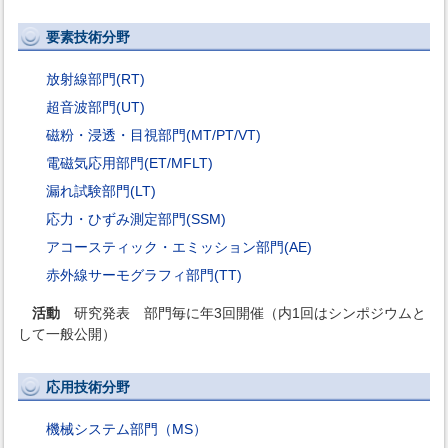
要素技術分野
放射線部門(RT)
超音波部門(UT)
磁粉・浸透・目視部門(MT/PT/VT)
電磁気応用部門(ET/MFLT)
漏れ試験部門(LT)
応力・ひずみ測定部門(SSM)
アコースティック・エミッション部門(AE)
赤外線サーモグラフィ部門(TT)
活動
研究発表 部門毎に年3回開催（内1回はシンポジウムと
して一般公開）
応用技術分野
機械システム部門（MS）