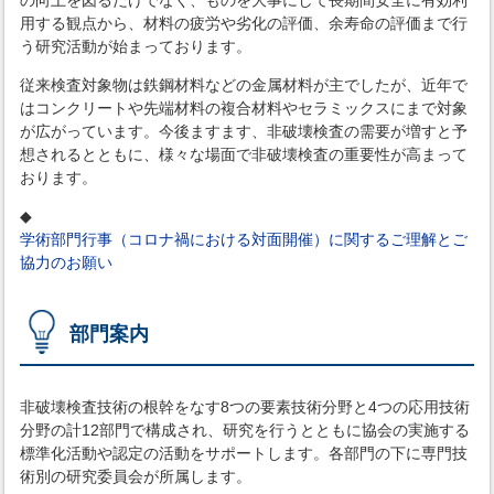
の向上を図るだけでなく、ものを大事にして長期間安全に有効利
用する観点から、材料の疲労や劣化の評価、余寿命の評価まで行
う研究活動が始まっております。
従来検査対象物は鉄鋼材料などの金属材料が主でしたが、近年で
はコンクリートや先端材料の複合材料やセラミックスにまで対象
が広がっています。今後ますます、非破壊検査の需要が増すと予
想されるとともに、様々な場面で非破壊検査の重要性が高まって
おります。
◆
学術部門行事（コロナ禍における対面開催）に関するご理解とご
協力のお願い
部門案内
非破壊検査技術の根幹をなす8つの要素技術分野と4つの応用技術
分野の計12部門で構成され、研究を行うとともに協会の実施する
標準化活動や認定の活動をサポートします。各部門の下に専門技
術別の研究委員会が所属します。