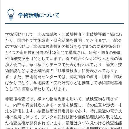
学術活動について
学術活動として、非破壊試験・非破壊検査・非破壊評価全域にわ
たり、国内外で学術調査・研究活動を展開しております。当協会
の学術活動は、非破壊検査技術の根幹をなす8つの要素技術分野
と4つの応用技術分野の計12部門で構成され、研究・調査の発展
や情報交換を目的としています。春の総合シンポジウムと秋の講
演大会では、毎回様々なテーマで発表が行われており、論文・技
術解説などは協会機関誌の『非破壊検査』に発表されておりま
す。また、技術開発センターでは、認定関係の教育・訓練・試験
ばかりでなく、学術調査・受託研究などを推進して学術情報基地
としての役割も果たしております。
非破壊検査では、様々な物理現象を用いて、被検査物を壊さず
に、内部や表面付近のきず・欠陥を検査し、その位置や形状・寸
法を評価します。検査技術は日進月歩であり、特に最近の電子技
術の発展に伴って、デジタル記録技術や画像処理技術を取り込ん
だ検査技術が開発されています。最近はきずを見つける検査性能