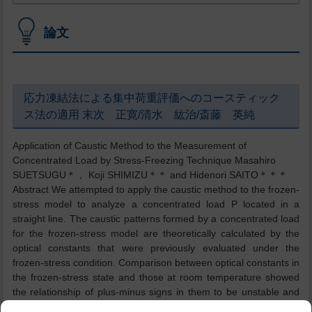
論文
応力凍結法による集中荷重評価へのコースティック
ス法の適用 末次 正寛/清水 紘治/斎藤 英純
Application of Caustic Method to the Measurement of
Concentrated Load by Stress-Freezing Technique Masahiro
SUETSUGU＊， Koji SHIMIZU＊＊ and Hidenori SAITO＊＊＊
Abstract We attempted to apply the caustic method to the frozen-
stress model to analyze a concentrated load P located in a
straight line. The caustic patterns formed by a concentrated load
for the frozen-stress model are theoretically calculated by the
optical constants that were previously evaluated under the
frozen-stress condition. Comparison between optical constants in
the frozen-stress state and those at room temperature showed
the relationship of plus-minus signs in them to be unstable and
values varied considerably under some conditions, thus making it