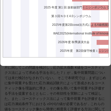
も多用されている。光弾性応力凍結法を用いれば，二次元問題の
2025 年度 第1 回 放射線部門ミニシンポジウム【
みならず三次元問題も解析が可能であるが，実験を行うに際して
多くの労力と細心の 注意が必要であり，また光弾性法により集中
第３回ＮＤＥ4.0シンポジウム
荷重の値を評価することは難しい。これに対してコースティック
ス法は，実験装置や実験方法が簡便であるという長 所がある４）
−６）。 そこで，ある線上に分布している集中荷重を連続的に評
価するために，光弾性応力凍結試験片へコースティックス法が適
用できれば非常に有効であるが，通常 の方法ではコースティック
2026年度 秋季講演大会
像が得られないことがわかっている７）。これは応力凍結状態に
2025年度 第2回保守検査ミニシン
おけるコースティック定数 c0と複屈折性感度を表すパラメータξ
が，常温時の値から大きく変化しているためである。著者らの一
人は先に，モード I形の負荷を受けたき裂を有する応力凍結試験
片に関してこの問題を検討し，応力拡大係数 K値をコースティッ
クス法によって求める手法を示した７）が，集中荷重問題につい
ては未だ検討がなされていない。 そこで本研究では，まずはじめ
に集中荷重 Pを受けた応力凍結試験片によって形成されるコース
ティック像を理論的に導き，その像を用いて集中荷重 Pを評価す
る手法を提案するとともに，その有効性を実験によって検証し
た。また，コースティックス法によって集中荷重 Pを評価するに
は応力凍結条件下における c0やξの値が必要であるが，これらの
値をコースティック像から簡便に精度良く評価する方法に関して