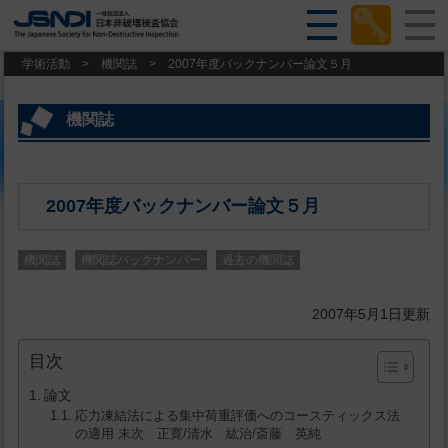
学術活動
>
機関誌
>
2007年度バックナンバー論文５月
機関誌
2007年度バックナンバー論文５月
機関誌
機関誌バックナンバー
過去の機関誌
2007年5月1日更新
目次
論文
応力凍結法による集中荷重評価へのコースティックス法
の適用 末次 正寛/清水 紘治/斎藤 英純