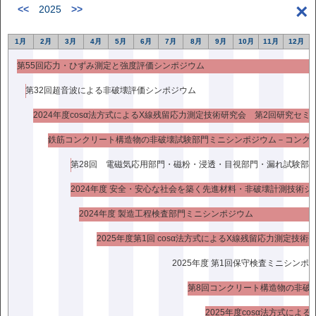
×
<<
2025
>>
complicated to measure them. In this study, we present some
practical methods for determining the value of P from the caustic
patterns. In addition, we also propose a simple technique for
1月
2月
3月
4月
5月
6月
7月
8月
9月
10月
11月
12月
measuring the optical constants in the frozen-stress state. The
第55回応力・ひずみ測定と強度評価シンポジウム
caustic patterns obtained in our experiment are consistent with
theoretically calculated ones. Furthermore, whether evaluated by
第32回超音波による非破壊評価シンポジウム
the proposed technique or determined by the method using the
deviation of light due to stress gradient, these optical constants
2024年度cosα法方式によるX線残留応力測定技術研究会 第2回研究セミ
are the same.
Key Words Caustic Method, Photoelasticity, Stress-Freezing
Technique, Concentrated Load, Optical Constant １. 緒言 部材
と部材の接触部において発生する荷重の大きさを精度よく簡便に
2024年度 安全・安心な社会を築く先進材料・非破壊計測技術シ
評価することの重要性は，機械分野はもとより生体力学分野でも
増加している。例えば， 骨，超高分子量ポリエチレン，金属等，
2024年度 製造工程検査部門ミニシンポジウム
種々の材質の部材で構成されている人工股関節部近傍の応力伝達
2025年度第1回 cosα法方式によるX線残留応力測定技術
機構に関する研究１）や，骨セメントの介在によって複 雑な応力
分布を呈する肩甲骨の人工肩関節窩部についての研究２），また
2025年度 第1回保守検査ミニシンポ
上下椎体から受ける負荷によって生じる腰椎椎間板内の応力分布
問題に関する研究３） などがある。この様なバイオメカニクス領
域における研究では，その取り扱う対象の形状や負荷状況が複雑
2025年度cosα法方式に
であるため，数値解析法とともに光弾性応力凍結法等 の実験手法