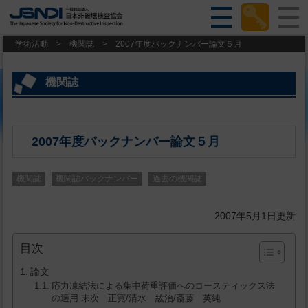
学術活動
>
機関誌
>
2007年度バックナンバー論文５月
機関誌
2007年度バックナンバー論文５月
機関誌
機関誌バックナンバー
過去の機関誌
2007年5月1日更新
目次
論文
応力凍結法による集中荷重評価へのコースティックス法
の適用 末次 正寛/清水 紘治/斎藤 英純