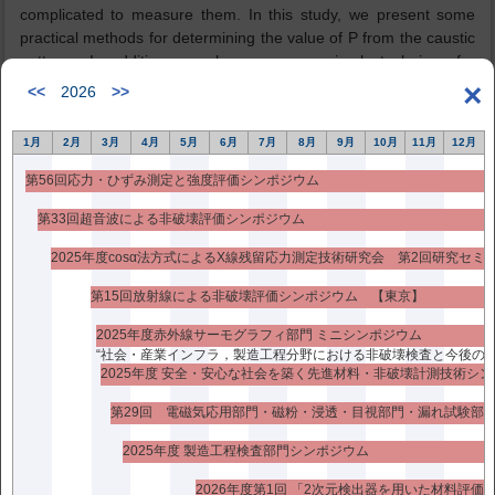
complicated to measure them. In this study, we present some
practical methods for determining the value of P from the caustic
patterns. In addition, we also propose a simple technique for
measuring the optical constants in the frozen-stress state. The
×
<<
2026
>>
caustic patterns obtained in our experiment are consistent with
theoretically calculated ones. Furthermore, whether evaluated by
1月
2月
3月
4月
5月
6月
7月
8月
9月
10月
11月
12月
the proposed technique or determined by the method using the
deviation of light due to stress gradient, these optical constants
第56回応力・ひずみ測定と強度評価シンポジウム
are the same.
第33回超音波による非破壊評価シンポジウム
Key Words Caustic Method, Photoelasticity, Stress-Freezing
2025年度cosα法方式によるX線残留応力測定技術研究会 第2回研究セミ
Technique, Concentrated Load, Optical Constant １. 緒言 部材
と部材の接触部において発生する荷重の大きさを精度よく簡便に
第15回放射線による非破壊評価シンポジウム 【東京】
評価することの重要性は，機械分野はもとより生体力学分野でも
増加している。例えば， 骨，超高分子量ポリエチレン，金属等，
2025年度赤外線サーモグラフィ部門 ミニシンポジウム
種々の材質の部材で構成されている人工股関節部近傍の応力伝達
“社会・産業インフラ，製造工程分野における非破壊検査と今後の課
2025年度 安全・安心な社会を築く先進材料・非破壊計測技術シ
機構に関する研究１）や，骨セメントの介在によって複 雑な応力
分布を呈する肩甲骨の人工肩関節窩部についての研究２），また
上下椎体から受ける負荷によって生じる腰椎椎間板内の応力分布
問題に関する研究３） などがある。この様なバイオメカニクス領
2025年度 製造工程検査部門シンポジウム
域における研究では，その取り扱う対象の形状や負荷状況が複雑
2026年度第1回 「2次元検出器を用いた材料評価
であるため，数値解析法とともに光弾性応力凍結法等 の実験手法