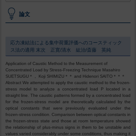
論文
応力凍結法による集中荷重評価へのコースティック
ス法の適用 末次 正寛/清水 紘治/斎藤 英純
Application of Caustic Method to the Measurement of
Concentrated Load by Stress-Freezing Technique Masahiro
SUETSUGU＊， Koji SHIMIZU＊＊ and Hidenori SAITO＊＊＊
Abstract We attempted to apply the caustic method to the frozen-
stress model to analyze a concentrated load P located in a
straight line. The caustic patterns formed by a concentrated load
for the frozen-stress model are theoretically calculated by the
optical constants that were previously evaluated under the
frozen-stress condition. Comparison between optical constants in
the frozen-stress state and those at room temperature showed
the relationship of plus-minus signs in them to be unstable and
values varied considerably under some conditions, thus making it