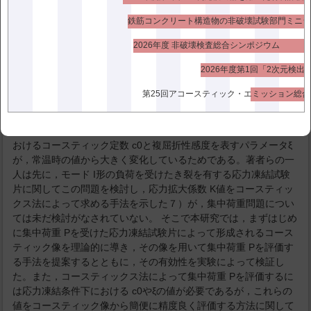
も多用されている。光弾性応力凍結法を用いれば，二次元問題の
みならず三次元問題も解析が可能であるが，実験を行うに際して
多くの労力と細心の 注意が必要であり，また光弾性法により集中
2026年度 非破壊検査総合シンポジウム
荷重の値を評価することは難しい。これに対してコースティック
ス法は，実験装置や実験方法が簡便であるという長 所がある４）
−６）。 そこで，ある線上に分布している集中荷重を連続的に評
価するために，光弾性応力凍結試験片へコースティックス法が適
用できれば非常に有効であるが，通常 の方法ではコースティック
像が得られないことがわかっている７）。これは応力凍結状態に
おけるコースティック定数 c0と複屈折性感度を表すパラメータξ
が，常温時の値から大きく変化しているためである。著者らの一
人は先に，モード I形の負荷を受けたき裂を有する応力凍結試験
片に関してこの問題を検討し，応力拡大係数 K値をコースティッ
クス法によって求める手法を示した７）が，集中荷重問題につい
ては未だ検討がなされていない。 そこで本研究では，まずはじめ
に集中荷重 Pを受けた応力凍結試験片によって形成されるコース
ティック像を理論的に導き，その像を用いて集中荷重 Pを評価す
る手法を提案するとともに，その有効性を実験によって検証し
た。また，コースティックス法によって集中荷重 Pを評価するに
は応力凍結条件下における c0やξの値が必要であるが，これらの
値をコースティック像から簡便に精度良く評価する方法に関して