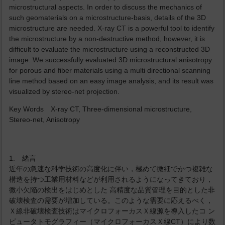
microstructural aspects. In order to discuss the mechanics of
such geomaterials on a microstructure-basis, details of the 3D
microstructure are needed. X-ray CT is a powerful tool to identify
the microstructure by a non-destructive method, however, it is
difficult to evaluate the microstructure using a reconstructed 3D
image. We successfully evaluated 3D microstructural anisotropy
for porous and fiber materials using a multi directional scanning
line method based on an easy image analysis, and its result was
visualized by stereo-net projection.
Key Words X-ray CT, Three-dimensional microstructure,
Stereo-net, Anisotropy
1. 緒言
近年の急速な科学技術の高度化に伴い，極めて微細でかつ複雑な
構造を持つ工業用材料などが利用されるようになってきており，
微小欠陥の検出をはじめとした 高精度な品質管理を目的とした非
破壊検査の需要が増加している。このような需要に応えるべく，
Ｘ線非破壊検査技術はマイクロフォーカスＸ線源を導入したコ ン
ピュータトモグラフィー（マイクロフォーカスＸ線CT）により数