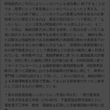
関係諸氏のご尽力によりシンポジウムを成功裏に 終了することが
でき，斯界にとって有意義なシンポジウムとなったと考える。 シ
ンポジウムの終了後に，シンポジウムの貴重な内容を知るのが参
加者だけに限定されるのは，最近の流行語の一つで表現して「も
ったいない」という意見が関係者の中 から持ち上がった。そこ
で，今回は「磁粉試験方法に関する技術」に焦点を絞って広く会
員に紹介するために特集号を企画する運びとなった。 磁粉を用い
た試験法は強磁性体である鉄鋼材料の表面開口割れや表面直下の
割れを検出するための優れた方法であり，溶接部の表面探傷のた
めの保守検査法など として構造物などの安全の確保に遍く利用さ
れている。本特集号では，電磁界解析に基づいた漏洩磁束の評価
方法，ISOに準じた磁粉に関する評価の結 果，ASME規格に基づ
くポータブルヨークによる磁粉探傷の適用調査結果，A型標準試
験片に基づく試験体における有効磁界の評価法に関して，斯界の
専門家 に詳細な紹介をして頂いた。これらの紹介は，磁粉試験に
よる非破壊検査を現場で実施しておられる技術者の方々のご参考
にして頂けるものと期待している。
＊第８回表面探傷シンポジウム（平成17年1月）・実行委員長
日本大学生産工学部（275-8575 千葉県習志野市泉町1-2-1）
電気電子工学科 教授 電磁気を応用した非破壊試験の研究に従