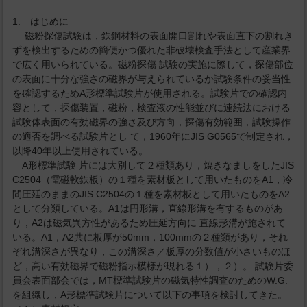
1. はじめに
磁粉探傷試験は，鉄鋼材料の表面開口割れや表面直下の割れき
ずを検出するための簡便かつ優れた非破壊検査手法として産業界
で広く用いられている。磁粉探傷 試験の実施に際して，探傷部位
の表面に十分な強さの磁界が与えられているか試験条件の妥当性
を確認するためA形標準試験片が使用される。試験片での確認内
容として，探傷装置，磁粉，検査液の性能並びに連続法における
試験体表面の有効磁界の強さ及び方向，探傷有効範囲，試験操作
の適否を調べる試験片とし て，1960年にJIS G0565で制定され，
以降40年以上使用されている。
A形標準試験 片には大別して２種類あり，焼きなましをしたJIS
C2504（電磁軟鉄板）の１種を素材板として用いたものをA1，冷
間圧延のままのJIS C2504の１種を素材板として用いたものをA2
として分類している。A1は円形溝，直線形溝を有するものがあ
り，A2は磁気異方性があるため圧延方向に 直線形溝が施されて
いる。A1，A2共に板厚が50mm，100mmの２種類があり，それ
ぞれ溝深さが異なり，この溝深さ／板厚の分数値が小さいものほ
ど，高い有効磁界で磁粉指示模様が現れる１），２）。 試験片委
員会表面部会では，MT標準試験片の磁気特性調査のためのW.G.
を組織し，A形標準試験片について以下の事項を検討してきた。