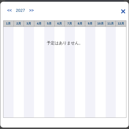
笠井 尚哉/藤原 康弘 横浜国立大学大
×
<<
2027
>>
学院 佐藤 研一 元・（株）日立製作所
原田 鉄造 元・川重検査サービス
1月
2月
3月
4月
5月
6月
7月
8月
9月
10月
11月
12月
（株） 中野 幹夫 （株）タセト 関
根 和喜 横浜国立大学大学院
予定はありません。
Investigation of Soft Magnetic Iron Sheets Used for A Type
Standard Test Pieces
and the Verification Method of Magnetic Field Strength on the
Surface of
a Test Object Using Magnetic Film
Naoya KASAI, Yasuhiro FUJIWARA Graduate School of
Engineering, Yokohama National University
Ken-ichi SATO, Tetsuzo HARADA,
Mikio NAKANO Taseto Co., Ltd.
and Kazuyoshi SEKINE Graduate School of Engineering,
Yokohama National University
キーワード 磁粉探傷法，A形標準試験片，電磁軟鉄板，磁気フ
ィルム，有効磁界