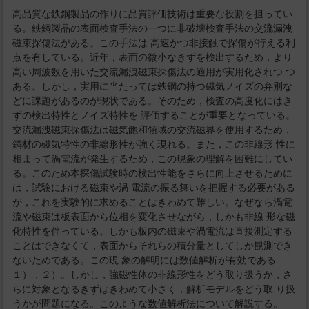
高品質な鉄鋼製品の作りに品質評価技術は重要な役割を担ってい
る。鉄鋼製品の表面検査手法の一つに非破壊検査手法の交流漏洩
磁束探傷法がある。この手法は 高速かつ非接触で探傷が行える利
点を有している。近年，表面の微小なきずを検出するため，より
高い周波数を用いた交流漏洩磁束探傷法の適用が実用化されつ つ
ある。しかし，実用に当たっては鉄鋼の持つ磁気ノイズの弁別な
どに課題があるのが現状である。そのため，検査の高度化にはき
ずの検出特性とノイズ特性を 評価することが重要となっている。
交流漏洩磁束探傷法は磁気飽和領域の交流磁界を使用するため，
鋼材の磁気特性の非線形性が強く現れる。また，この非線形 性に
相まって渦電流が発生するため，この現象の理解を困難にしてい
る。このため本探傷試験時の検出性能をさらに向上させるために
は，試験における磁束や渦 電流の振る舞いを把握する必要がある
が，これを実験的に求めることはきわめて難しい。なぜなら渦電
流や磁束は板表面から位相を変化させながら，しかも非線 形な磁
化特性を伴っている。しかも板内の磁束や渦電流は直接測定する
ことはできなくて，表面からそれらの積分量としてしか観測でき
ないためである。この現 象の解明には数値解析が有効である
１），２）。しかし，強磁性体の非線形性をどう取り扱うか，さ
らに対象となるきずはきわめて小さく，解析モデルをどう取 り扱
うかが問題になる。このような数値解析法について解説する。