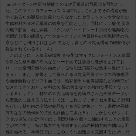
mmオーダーの空間分解能での３次元構造の可視化を可能とし
た。このマイクロフォーカス Ｘ線CTは，これまでその構造が微
小であるため観察の対象とならなかったセラミックスや骨などの
生体材料の３次元構造の観察を可能とした。同様に，二酸化 炭素
の地下貯留，石油開発，メタンガスハイドレード抽出や廃棄物の
地層処分場の建設などで進められている地質材料の空隙構造の観
察などにも利用されはじめ ており，多くの３次元構造の観察例が
報告されている１）−４）。
このように，Ｘ線非破壊検 査技術はマイクロフォーカスＸ線源
や新たな検出器の導入などハード面では急速な進歩をとげてお
り，その空間分解能を始めとする性能は飛躍的な進歩を遂げて い
る５）。また，結果として得られる３次元画像データの画像処理
や画像解析などソフト面では，輪郭抽出や画像認識などの研究が
なされてきており，材料の欠 陥の検出などの強力な手段となって
いる６），７）。材料の３次元構造を再構成された画像データか
ら定量的に捉える方法としては，これまで，ボクセル単位で 計測
を行い，材料内の空隙や結晶などを測定対象として，密度や長軸
方向などの幾何学的特性を評価してきた８）。しかしながら，ボ
クセル単位での計測では， 測定対象を個々に抽出することの困難
さが常に生じ，特に異方性を評価するための長軸方向の抽出は困
難を極める。本研究では，このような困難さを克服するた め，材