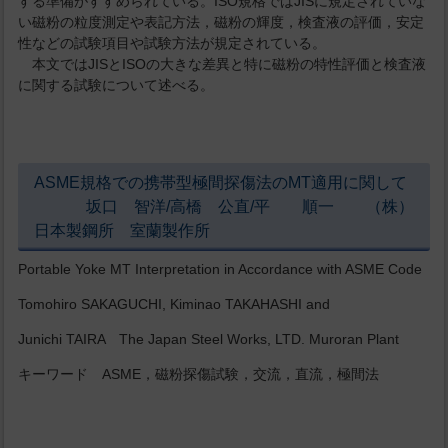
する準備がすすめられている。ISO規格ではJISに規定されていな
い磁粉の粒度測定や表記方法，磁粉の輝度，検査液の評価，安定
性などの試験項目や試験方法が規定されている。
本文ではJISとISOの大きな差異と特に磁粉の特性評価と検査液
に関する試験について述べる。
ASME規格での携帯型極間探傷法のMT適用に関して
坂口 智洋/高橋 公直/平 順一 （株）
日本製鋼所 室蘭製作所
Portable Yoke MT Interpretation in Accordance with ASME Code
Tomohiro SAKAGUCHI, Kiminao TAKAHASHI and
Junichi TAIRA The Japan Steel Works, LTD. Muroran Plant
キーワード ASME，磁粉探傷試験，交流，直流，極間法