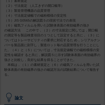
（１）素材規定
（２）寸法規定 （人工きずの開口幅等）
（３）製造管理機器の品質管理
（４）寸法規定値幅での磁粉模様の安定性
（５）JIS G0565の解説図５の現状寸法での表現
（６）磁気フィルムを用いた試験体表面の有効磁界の強さ
の確認方法 この中で，（２）の寸法規定に関しては，開口幅
の測定等を製品検査項目の１つとして設定すると共に，（３）に
ついてはトレーサビリティの要求に対応するた め，シリアルナン
バーを製品面に刻字し，製造ロット毎の品質管理を行うことにし
た。（４）と（５）については，寸法規定値幅での磁粉模様の安
定性を確認す ると共に，解説図５に示す試験体表面の有効磁界の
強さと比較し，良好な結果を得ることができた。
本稿は，（１）の素材規定と（６）の磁気フィルムを用いた試
験体表面の有効磁界の強さの確認方法の試験結果について報告す
る。
論文