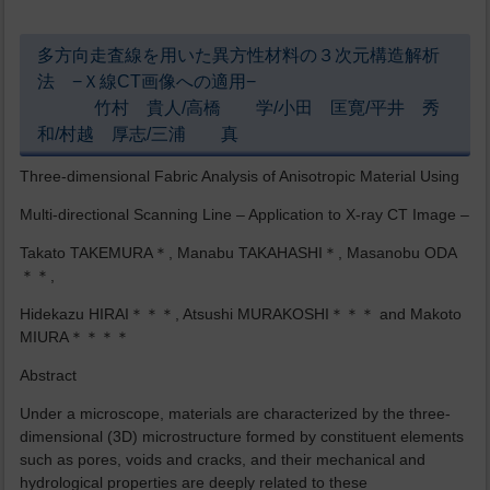
多方向走査線を用いた異方性材料の３次元構造解析
法 −Ｘ線CT画像への適用−
竹村 貴人/高橋 学/小田 匡寛/平井 秀
和/村越 厚志/三浦 真
Three-dimensional Fabric Analysis of Anisotropic Material Using
Multi-directional Scanning Line – Application to X-ray CT Image –
Takato TAKEMURA＊, Manabu TAKAHASHI＊, Masanobu ODA
＊＊,
Hidekazu HIRAI＊＊＊, Atsushi MURAKOSHI＊＊＊ and Makoto
MIURA＊＊＊＊
Abstract
Under a microscope, materials are characterized by the three-
dimensional (3D) microstructure formed by constituent elements
such as pores, voids and cracks, and their mechanical and
hydrological properties are deeply related to these