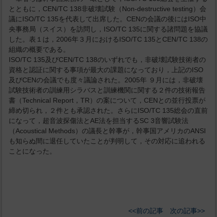
とともに，CEN/TC 138非破壊試験（Non-destructive testing）会
議にISO/TC 135を代表して出席した。CENの会議の後にはISO中
央事務局（スイス）を訪問し，ISO/TC 135に関する諸問題を協議
した。表１は，2006年３月におけるISO/TC 135とCEN/TC 138の
組織の概要である。
ISO/TC 135及びCEN/TC 138のいずれでも，非破壊試験技術者の
資格と認証に関する事項が最大の課題になっており，上記のISO
及びCENの会議でも度々議論された。2005年 ９月には，非破壊
試験技術者の訓練用シラバスと訓練機関に関する２件の技術報告
書（Technical Report，TR）の案について，CENとの並行投票が
締め切られ，２件とも承認された。さらにISO/TC 135総会の直前
になって，超音波探傷法とAE法を担当するSC 3音響試験法
（Acoustical Methods）の議長と幹事が，幹事国アメリカのANSI
も知らぬ間に退任していたことが判明して，その対応に追われる
ことになった。
<<前の記事
次の記事>>