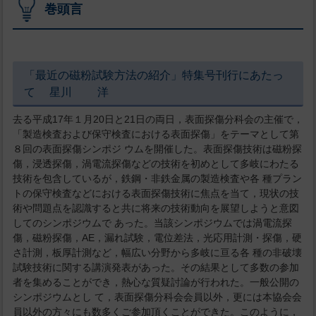
巻頭言
「最近の磁粉試験方法の紹介」特集号刊行にあたっ
て 星川 洋
去る平成17年１月20日と21日の両日，表面探傷分科会の主催で，
「製造検査および保守検査における表面探傷」をテーマとして第
８回の表面探傷シンポジ ウムを開催した。表面探傷技術は磁粉探
傷，浸透探傷，渦電流探傷などの技術を初めとして多岐にわたる
技術を包含しているが，鉄鋼・非鉄金属の製造検査や各 種プラン
トの保守検査などにおける表面探傷技術に焦点を当て，現状の技
術や問題点を認識すると共に将来の技術動向を展望しようと意図
してのシンポジウムで あった。当該シンポジウムでは渦電流探
傷，磁粉探傷，AE，漏れ試験，電位差法，光応用計測・探傷，硬
さ計測，板厚計測など，幅広い分野から多岐に亘る各 種の非破壊
試験技術に関する講演発表があった。その結果として多数の参加
者を集めることができ，熱心な質疑討論が行われた。一般公開の
シンポジウムとし て，表面探傷分科会会員以外，更には本協会会
員以外の方々にも数多くご参加頂くことができた。このように，