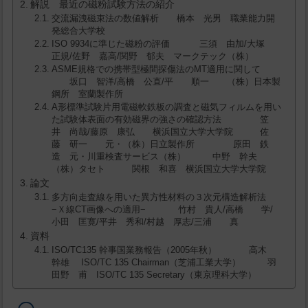
解説 最近の磁粉試験方法の紹介
交流漏洩磁束法の数値解析 橋本 光男 職業能力開
発総合大学校
ISO 9934に準じた磁粉の評価 三須 由加/大塚
正規/佐野 嘉高/関野 郁夫 マークテック（株）
ASME規格での携帯型極間探傷法のMT適用に関して
坂口 智洋/高橋 公直/平 順一 （株）日本製
鋼所 室蘭製作所
A形標準試験片用電磁軟鉄板の調査と磁気フィルムを用い
た試験体表面の有効磁界の強さの確認方法 笠
井 尚哉/藤原 康弘 横浜国立大学大学院 佐
藤 研一 元・（株）日立製作所 原田 鉄
造 元・川重検査サービス（株） 中野 幹夫
（株）タセト 関根 和喜 横浜国立大学大学院
論文
多方向走査線を用いた異方性材料の３次元構造解析法
−Ｘ線CT画像への適用− 竹村 貴人/高橋 学/
小田 匡寛/平井 秀和/村越 厚志/三浦 真
資料
ISO/TC135 幹事国業務報告（2005年秋） 高木
幹雄 ISO/TC 135 Chairman（芝浦工業大学） 羽
田野 甫 ISO/TC 135 Secretary（東京理科大学）