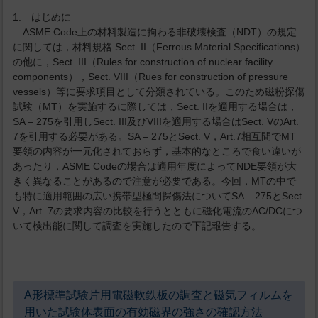
1. はじめに
ASME Code上の材料製造に拘わる非破壊検査（NDT）の規定
に関しては，材料規格 Sect. II（Ferrous Material Specifications）
の他に，Sect. III（Rules for construction of nuclear facility
components），Sect. VIII（Rues for construction of pressure
vessels）等に要求項目として分類されている。このため磁粉探傷
試験（MT）を実施するに際しては，Sect. IIを適用する場合は，
SA – 275を引用しSect. III及びVIIIを適用する場合はSect. VのArt.
7を引用する必要がある。SA – 275とSect. V，Art.7相互間でMT
要領の内容が一元化されておらず，基本的なところで食い違いが
あったり，ASME Codeの場合は適用年度によってNDE要領が大
きく異なることがあるので注意が必要である。今回，MTの中で
も特に適用範囲の広い携帯型極間探傷法についてSA – 275とSect.
V，Art. 7の要求内容の比較を行うとともに磁化電流のAC/DCにつ
いて検出能に関して調査を実施したので下記報告する。
A形標準試験片用電磁軟鉄板の調査と磁気フィルムを
用いた試験体表面の有効磁界の強さの確認方法